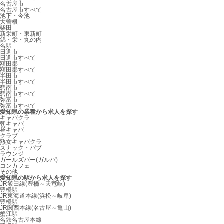
名古屋市
名古屋市すべて
池下・今池
大曽根
柴田
新栄町・東新町
錦・栄・丸の内
名駅
日進市
日進市すべて
額田郡
額田郡すべて
半田市
半田市すべて
碧南市
碧南市すべて
弥富市
弥富市すべて
愛知県の業種から求人を探す
キャバクラ
朝キャバ
昼キャバ
クラブ
熟女キャバクラ
スナック・パブ
ラウンジ
ガールズバー(ガルバ)
コンカフェ
その他
愛知県の駅から求人を探す
JR飯田線(豊橋～天竜峡)
豊橋駅
JR東海道本線(浜松～岐阜)
豊橋駅
JR関西本線(名古屋～亀山)
蟹江駅
名鉄名古屋本線