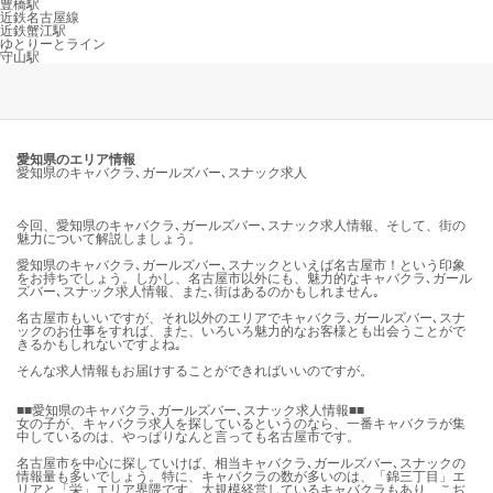
豊橋駅
近鉄名古屋線
近鉄蟹江駅
ゆとりーとライン
守山駅
愛知県のエリア情報
愛知県のキャバクラ､ガールズバー､スナック求人
今回、愛知県のキャバクラ､ガールズバー､スナック求人情報、そして、街の
魅力について解説しましょう。
愛知県のキャバクラ､ガールズバー､スナックといえば名古屋市！という印象
をお持ちでしょう。しかし、名古屋市以外にも、魅力的なキャバクラ､ガール
ズバー､スナック求人情報、また､街はあるのかもしれません｡
名古屋市もいいですが、それ以外のエリアでキャバクラ､ガールズバー､スナ
ックのお仕事をすれば、また、いろいろ魅力的なお客様とも出会うことがで
きるかもしれないですよね｡
そんな求人情報もお届けすることができればいいのですが。
■■愛知県のキャバクラ､ガールズバー､スナック求人情報■■
女の子が、キャバクラ求人を探しているというのなら、一番キャバクラが集
中しているのは、やっぱりなんと言っても名古屋市です。
名古屋市を中心に探していけば、相当キャバクラ､ガールズバー､スナックの
情報量も多いでしょう。特に、キャバクラの数が多いのは、「錦三丁目」エ
リアと「栄」エリア界隈です。大規模経営しているキャバクラもあり、こぢ