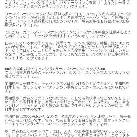
んまりとしたキャバクラもあり、バリエーションも豊富で、あなたに一番マ
ッチングしているものを見つけることができます。
ガールズバー､スナック求人の情報も多いですが、やっぱり名古屋はキャバク
ラのインパクトが多い感じがします。名古屋市のキャバクラは、全体的にい
えば、ゴージャス感満載なお店が多いですが、事実お客様もお金持ちのお客
様が多いようですね。
ですから、ガールズバー､スナックのようなリーズナブル料金を提供するよう
な場所ではなく、キャバクラが好まれているのかもしれません｡
仕事をしている女の子たちも、派手でゴージャス感満載、結構、煌びやかな
女の子が多いですね。年齢は、10代後半から20代あたりの女の子が多いで
す。そうではない……という女性たちも心配無用、キャバクラには、いろい
ろなニーズが存在しているので、きっとあなたにとってのいいお仕事の場を
ゲットすることができます。
■■名古屋市以外のキャバクラ､ガールズバー､スナック求人■■
では、名古屋市以外のキャバクラ､ガールズバー､スナック求人はどのような
感じなのでしょうか。
愛知県春日井市でも、キャバクラ求人は見つけることができます。愛知県春
日井市も、古くからキャバクラが多い場所として多くの人たちに知られてい
ます。
愛知県春日井市がどのような街なのか、としても興味津々ではないでしょう
か。愛知県春日井市は、尾張の小京都とも言われている場所です。名古屋も
いいけど、もっと落ち着き感のある場所で仕事したいという女の子には、春
日井市がおすすめです。
平均時給は3000円あたりなので、名古屋のキャバクラと比較したら、若干低
いのかもしれないです。でも、なんと言っても自分自身に一番マッチングし
ているキャバクラ､ガールズバー､スナック求人が一番ですよね。
春日井市あたりのキャバクラには、フリーのお客様も結構いらっしゃるよう
です。はじめての方々でも、比較的安心してお仕事と向き合うことができる