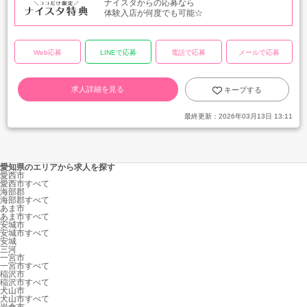
ナイスタからの応募なら
体験入店が何度でも可能☆
Web応募
LINEで応募
電話で応募
メールで応募
求人詳細を見る
キープする
最終更新：
2026年03月13日 13:11
愛知県のエリアから求人を探す
愛西市
愛西市すべて
海部郡
海部郡すべて
あま市
あま市すべて
安城市
安城市すべて
安城
三河
一宮市
一宮市すべて
稲沢市
稲沢市すべて
犬山市
犬山市すべて