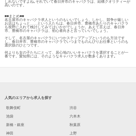
しれないですよね｡それでいて春日井市のキャバクラは、結構クオリティーが
高いのです。
■■まとめ■■
名古屋市のキャバクラ求人というのもいいでしょう。しかし、競争が厳しい
お店はちょっと……という人たちは、春日井市、豊橋市あたりのキャバクラ
も視野に入れて検討してみてはいかがでしょうか。あえて言えば、春日井
市、豊橋市のキャバクラは、初心者向きと言っていいでしょう。
そして、名古屋のキャバクラにいつかステップアップというのも方法です
し、春日井市、豊橋市のキャバクラでいつまでものんびりお仕事というのも
選択肢のひとつです。
何よりも女の子たちにとって、居心地のいいキャバクラを選択することが一
番です。愛知県には、そのようなキャバクラ求人が数多くあります｡
人気のエリアから求人を探す
歌舞伎町
渋谷
池袋
六本木
新橋・銀座
秋葉原
神田
上野