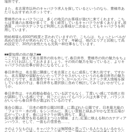
場所です。
また、名古屋市以外のキャバクラ求人を探しているというのなら、豊橋市あ
たりもおすすめスポットです。
豊橋市のキャバクラには、多くの地元のお客様が遊びに来てくれます。こち
らは常連のお客様が多くて、長く経営しているキャバクラが多くあります｡居
酒屋、バーやスナックなど利用したお客様が二次会としてもキャバクラを利
用しています。
時給相場も4000円程度と言われていますので、こちらは、ちょっとレベルが
高めの女の子が求められているようです。年齢は、他のエリアと比較して高
め設定で、30代の女性たちも元気一杯仕事をしています。
■■愛知県の街の魅力■■
ここでは、敢えて名古屋市の街を外して､春日井市、豊橋市の街の魅力をちょ
っとだけお話ししておきまましょう。その街の魅力を知っていると、よりキ
ャバクラのお仕事が好きになるでしょう。
春日井市は、名古屋に隣接して名古屋とともに成長して来た街です。ですか
ら、名古屋駅や栄駅からいたってアクセスがいいというのも春日井市の魅力
のひとつです。名古屋市でキャバクラ､ガールズバー､スナック求人情報を探
している女の子は、春日井市も選択肢に含めて検討してみてはいかがでしょ
うか。
春日井市は、それ程都会都会している訳でもなく、丁度いい感じで自然と街
が調和している感じです。何ごとにおいてもバランスは大事です。バランス
がいいから春日井市が選ばれているのです。
落合公園は、「日本の都市公園100選」に選ばれた公園です。日本最大級の
「フォリー・水の塔」をシンボルに、美しい景観と緑あざやかな芝生広場が
広がっています。春にはサクラが満ち満ちて、夏は、
花火が夏の夜空を彩る納涼まつりが開催、また､紅葉に映える秋のカナディア
ンハウス、そして、一面もの雪景色……。
そのようなものは、キャバクラとは無関係と思っている人たちもいるかもし