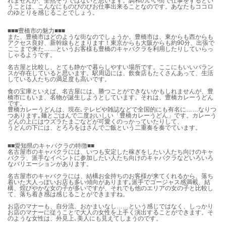
れませんが、全然そうではないと思います。調和のいい街で仕事をするとい
うことは、こんなにものびのびお仕事出来ることなのです。あなたもココロ
のゆとりを感じることでしょう。
■■■豊橋市の魅力■■■
また、豊橋市はどのような街なのでしょうか。豊橋市は、東からも西からも
アクセス良好、新幹線もとまります！東京からも大阪からも約90分、出張で
ここまで来た……というお客様も豊橋のキャバクラを利用したりしていらっ
しゃるようです。
名古屋と比較し、とても静かで暮らしやすい場所です。ここにもいいバラン
スが存在していると思います。駅周辺には、飲食店もたくさんあって、生活
している人たちの満足度も高いです。
食の宝庫といえば、名古屋には、勝つことができないかもしれませんが、豊
橋市にもいま、名物が誕生しようとしています。それは、豊橋カレーうどん
です。
豊橋カレーうどんは、現在､テレビや雑誌などで全国的にも有名に……なりつ
つあります｡麺とごはんで二度おいしい「豊橋カレーうどん」です。カレーう
どんの上にはウズラたまごなどが可愛くのっかっていたりして、
うどんの下には、とろろをはさんでご飯という二重奏を奏でています。
■■愛知県のキャバクラの特徴■■
名古屋市のキャバクラには、いつも安定した稼ぎをしたい人たち向けのキャ
バクラ、派手なイベントに参加したい人たち向けのキャバクラなどいろいろ
なバリエーションがあります。
名古屋市のキャバクラには、結構お金持ちのお客様が来てくれるから、落ち
着いた大人っぽいお店も多い傾向があります｡派手でゴージャス感満載、結
構、煌びやかな女の子が多いですが、それでも他のエリアの女の子と比較し
て、落ち着き感は感じることができますね。
お店のマナーも、自分流、おかまいなし……という感じではなく、しっかり
お店のマナーに従うことで大人の女性を上手く演出することができます。そ
のような女性は、外見上､美人にも見えてしまうのです。