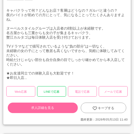
キャバクラって何？どんなお店？客層はどうなの？ガルバと違うの？
夜のバイトが初めての方にとって、気になることってたくさんありますよ
ね。
ヌーベルスタイルグループは入店者の8割以上が未経験です。
名古屋からも三重からも女の子が集まるキャバクラ、
蟹江カルタゴは毎日体験入店を受け付けております。
TVドラマなどで描写されているような“負の部分”は一切なく、
未経験の女の子にとって敷居も高くないですから、気軽に体験してみてく
ださい。
時給だけじゃない部分も自分自身の目でしっかり確かめてから本入店して
ください。
★お友達同士での体験入店も大歓迎です！
★即日入店...
Web応募
LINEで応募
電話で応募
メールで応募
求人詳細を見る
キープする
最終更新：
2026年05月13日 11:40