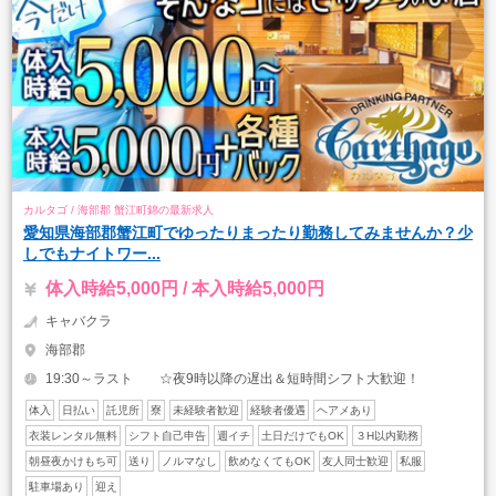
カルタゴ / 海部郡 蟹江町錦の最新求人
愛知県海部郡蟹江町でゆったりまったり勤務してみませんか？少
しでもナイトワー...
体入時給5,000円 / 本入時給5,000円
キャバクラ
海部郡
19:30～ラスト ☆夜9時以降の遅出＆短時間シフト大歓迎！
体入
日払い
託児所
寮
未経験者歓迎
経験者優遇
ヘアメあり
衣装レンタル無料
シフト自己申告
週イチ
土日だけでもOK
３H以内勤務
朝昼夜かけもち可
送り
ノルマなし
飲めなくてもOK
友人同士歓迎
私服
駐車場あり
迎え