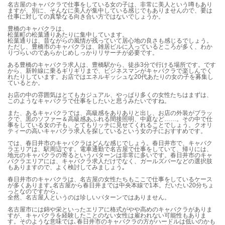
名古屋のキャバクラで仕事をしている女の子は、非常に美人という噂もあり
ますが、別に、そんなに美人が集中している感じでもありませんので、要は
仕事に対しての真摯なる向き合い方ではないでしょうか。
豊橋のキャバクラは、
松葉町の松葉通りあたりに集中しています。
松葉通りは、昔ながらの風情が残っていて居心地の良さも感じるでしょう。
ただし、豊橋市のキャバクラは、雑居ビルに入っているところが多く、わか
りづらいのであらかじめしっかりリサーチが必要です。
ある豊橋のキャバクラ求人は、豊橋駅から、徒歩3分で行ける場所です。です
から、新幹線に乗るギリギリまで、ビジネスマンがキャバクラで楽しんでく
れたりしています。お店ではエネルギッシュな20代あたりの女の子を募集し
ているとか。
お店の中の雰囲気はとてもカジュアル、やっぱり多くの女性たちはまずは、
このようなキャバクラで仕事をしたいと思うみたいですね。
また、あるキャバクラでは、高級感をありありと出し、お店の外装がブラッ
クで、黒のソファー＆高級感あふれる間接照明、中庭など……。その中で仕
事をしている女の子も、とてもリッチに見せてくれることでしょう。クオリ
ティーの高いキャバクラ求人を探しているという女の子におすすめです。
では、春日井市のキャバクラはどんな感じでしょう。春日井市で、キャバク
ラエリアは、駅周辺です。電車通勤で名古屋で仕事をしていて、帰りには、
地元のキャバクラの寄るというパターンは非常に多いです。春日井市のキャ
バクラエリアには、キャバクラ求人だけでなく、ガールズバーなどの選択肢
もありますので、よく検討してみましょう｡
春日井市のキャバクラは、名古屋の女性たちもここで仕事をしているケース
が多くあります｡名古屋から春日井までは中央本線で1本。だいたい20分ちょ
っとなのですから。
全然、名古屋人というのは珍しいパターンではありません。
名古屋市には錦や栄といったエリアに格式がやや高めのキャバクラがありま
すが、キャバクラを経験したことのない女性は雇われない可能性もありま
す。そのような意味では､春日井市のキャバクラの方がハードルは低いのかも