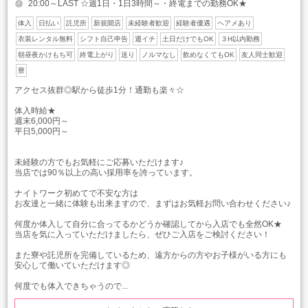
20:00～LAST ☆週1日・1日3時間～・終電までの勤務OK★
体入
日払い
託児所
新規開店
未経験者歓迎
経験者優遇
ヘアメあり
衣装レンタル無料
シフト自己申告
週イチ
土日だけでもOK
３H以内勤務
朝昼夜かけもち可
終電上がり
送り
ノルマなし
飲めなくてもOK
友人同士歓迎
寮
アクセス抜群◎駅から徒歩1分！通勤も楽々☆
体入時給★
週末6,000円～
平日5,000円～
未経験の方でもお気軽にご応募いただけます♪
当店では90％以上の高い採用率を誇っています。
ナイトワーク初めてで不安な方は
お友達と一緒に体験も出来ますので、まずはお気軽お問い合わせください♪
何度か体入して自分に合ってるかどうか確認してから入店でも全然OK★
当店を気に入っていただけましたら、ぜひご入店をご検討ください！
また寮や託児所を完備しているため、遠方からの方やお子様がいる方にも
安心して働いていただけます◎
何度でも体入できちゃうので...