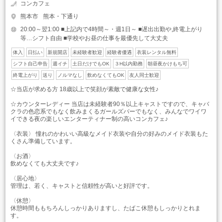
コンカフェ
熊本市
熊本・下通り
20:00～翌1:00 ■上記内で4時間～・週1日～ ■遅出出勤や,終電上がり
等…シフト自由 ■学校やお昼の仕事を最優先して大丈夫
体入
日払い
新規開店
未経験者歓迎
経験者優遇
衣装レンタル無料
シフト自己申告
週イチ
土日だけでもOK
３H以内勤務
朝昼夜かけもち可
終電上がり
送り
ノルマなし
飲めなくてもOK
友人同士歓迎
☆当店が求める方 18歳以上で笑顔が素敵で健康な女性♪
☆カウンターレディー 当店は未経験者90％以上キャストですので、キャバ
クラの色恋系でもなく飲みまくるガールズバーでもなく、みんなでワイワ
イできる夜の楽しいエンターティナー制の高いコンカフェ♪
〈衣装〉 憧れのかわいい高級なメイド衣装や自分の好みのメイド衣装もた
くさん準備しています。
〈お酒〉
飲めなくても大丈夫です♪
〈居心地〉
管理は、若く、キャストと信頼性が高いと好評です。
〈休憩〉
休憩時間ももちろんしっかりありますし、たばこ休憩もしっかりとれま
す。