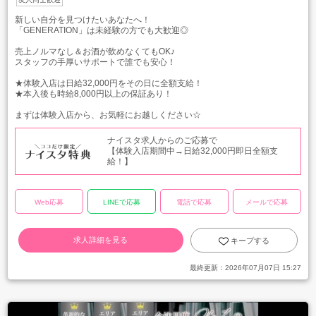
新しい自分を見つけたいあなたへ！
「GENERATION」は未経験の方でも大歓迎◎
売上ノルマなし＆お酒が飲めなくてもOK♪
スタッフの手厚いサポートで誰でも安心！
★体験入店は日給32,000円をその日に全額支給！
★本入後も時給8,000円以上の保証あり！
まずは体験入店から、お気軽にお越しください☆
ナイスタ求人からのご応募で
【体験入店期間中→日給32,000円即日全額支
給！】
Web応募
LINEで応募
電話で応募
メールで応募
求人詳細を見る
キープする
最終更新：
2026年07月07日 15:27