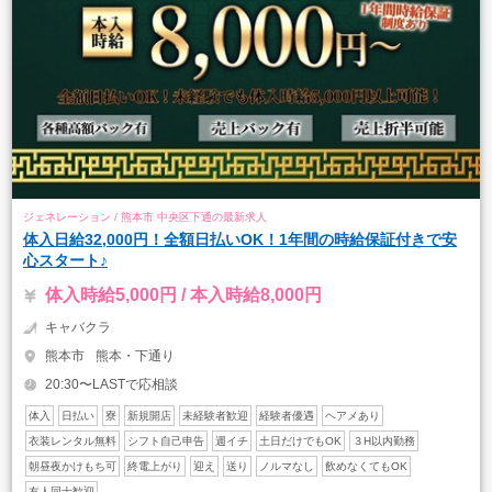
ジェネレーション / 熊本市 中央区下通の最新求人
体入日給32,000円！全額日払いOK！1年間の時給保証付きで安
心スタート♪
体入時給5,000円 / 本入時給8,000円
キャバクラ
熊本市
熊本・下通り
20:30〜LASTで応相談
体入
日払い
寮
新規開店
未経験者歓迎
経験者優遇
ヘアメあり
衣装レンタル無料
シフト自己申告
週イチ
土日だけでもOK
３H以内勤務
朝昼夜かけもち可
終電上がり
迎え
送り
ノルマなし
飲めなくてもOK
友人同士歓迎