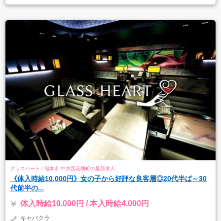
グラスハート / 熊本市 中央区花畑町の最新求人
《体入時給10,000円》女の子から好評な良客層◎20代半ば～30
代前半の...
体入時給10,000円 / 本入時給4,000円
キャバクラ