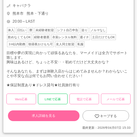
キャバクラ
熊本市
熊本・下通り
20:00～LAST
体入
日払い
寮
未経験者歓迎
シフト自己申告
送り
ノルマなし
飲めなくてもOK
経験者優遇
衣装レンタル無料
週イチ
土日だけでもOK
３H以内勤務
朝昼夜かけもち可
友人同士歓迎
私服
目標や夢の実現に向かって頑張るあなたを、マーメイドは全力でサポート
致します。
興味はあるけど、ちょっと不安･･・初めてだけど大丈夫かな？
そんなあなたも、まずは体験入店からはじめてみませんか？わからないこ
とや不安な点は何でもお問い合わせください！
★保証制度あり★ドレス貸与★社員旅行有り
Web応募
LINEで応募
電話で応募
メールで応募
求人詳細を見る
キープする
最終更新：
2026年04月07日 15:33