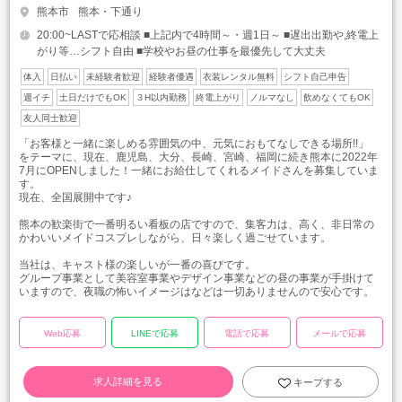
熊本市
熊本・下通り
20:00~LASTで応相談 ■上記内で4時間～・週1日～ ■遅出出勤や,終電上
がり等…シフト自由 ■学校やお昼の仕事を最優先して大丈夫
体入
日払い
未経験者歓迎
経験者優遇
衣装レンタル無料
シフト自己申告
週イチ
土日だけでもOK
３H以内勤務
終電上がり
ノルマなし
飲めなくてもOK
友人同士歓迎
「お客様と一緒に楽しめる雰囲気の中、元気におもてなしできる場所!!」
をテーマに、現在、鹿児島、大分、長崎、宮崎、福岡に続き熊本に2022年
7月にOPENしました！一緒にお給仕してくれるメイドさんを募集していま
す。
現在、全国展開中です♪
熊本の歓楽街で一番明るい看板の店ですので、集客力は、高く、非日常の
かわいいメイドコスプレしながら、日々楽しく過ごせています。
当社は、キャスト様の楽しいが一番の喜びです。
グループ事業として美容室事業やデザイン事業などの昼の事業が手掛けて
いますので、夜職の怖いイメージはなどは一切ありませんので安心です。
Web応募
LINEで応募
電話で応募
メールで応募
求人詳細を見る
キープする