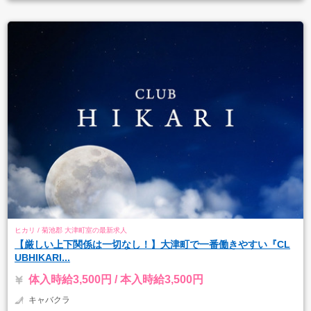
ヒカリ / 菊池郡 大津町室の最新求人
【厳しい上下関係は一切なし！】大津町で一番働きやすい『CL
UBHIKARI...
体入時給3,500円 / 本入時給3,500円
キャバクラ