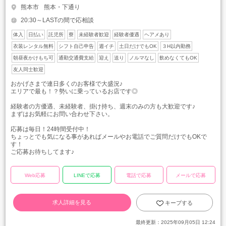
熊本市
熊本・下通り
20:30～LASTの間で応相談
体入
日払い
託児所
寮
未経験者歓迎
経験者優遇
ヘアメあり
衣装レンタル無料
シフト自己申告
週イチ
土日だけでもOK
３H以内勤務
朝昼夜かけもち可
通勤交通費支給
迎え
送り
ノルマなし
飲めなくてもOK
友人同士歓迎
おかげさまで連日多くのお客様で大盛況♪
エリアで最も！？勢いに乗っているお店です◎
経験者の方優遇、未経験者、掛け持ち、週末のみの方も大歓迎です♪
まずはお気軽にお問い合わせ下さい。
応募は毎日！24時間受付中！
ちょっとでも気になる事があればメールやお電話でご質問だけでもOKで
す！
ご応募お待ちしてます♪
Web応募
LINEで応募
電話で応募
メールで応募
求人詳細を見る
キープする
最終更新：
2025年09月05日 12:24