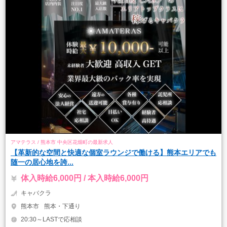
アマテラス / 熊本市 中央区花畑町の最新求人
【革新的な空間と快適な個室ラウンジで働ける】熊本エリアでも
随一の居心地を誇...
体入時給6,000円 / 本入時給6,000円
キャバクラ
熊本市
熊本・下通り
20:30～LASTで応相談