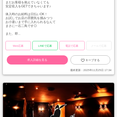
まだお客様を抱えていなくても
安定収入をGETできちゃいます♪
体入時のお給料は日払いOK！
お試しでお店の雰囲気を掴みつつ
お小遣いまで手に入れられるなんて
まさに一石二鳥です◎
また、即...
Web応募
LINEで応募
電話で応募
メールで応募
求人詳細を見る
キープする
最終更新：
2025年11月25日 17:34