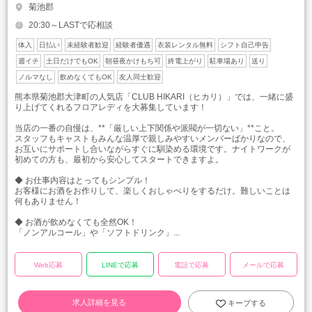
菊池郡
20:30～LASTで応相談
体入
日払い
未経験者歓迎
経験者優遇
衣装レンタル無料
シフト自己申告
週イチ
土日だけでもOK
朝昼夜かけもち可
終電上がり
駐車場あり
送り
ノルマなし
飲めなくてもOK
友人同士歓迎
熊本県菊池郡大津町の人気店「CLUB HIKARI（ヒカリ）」では、一緒に盛
り上げてくれるフロアレディを大募集しています！
当店の一番の自慢は、**「厳しい上下関係や派閥が一切ない」**こと。
スタッフもキャストもみんな温厚で親しみやすいメンバーばかりなので、
お互いにサポートし合いながらすぐに馴染める環境です。ナイトワークが
初めての方も、最初から安心してスタートできますよ。
◆ お仕事内容はとってもシンプル！
お客様にお酒をお作りして、楽しくおしゃべりをするだけ。難しいことは
何もありません！
◆ お酒が飲めなくても全然OK！
「ノンアルコール」や「ソフトドリンク」...
Web応募
LINEで応募
電話で応募
メールで応募
求人詳細を見る
キープする