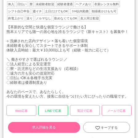
体入
日払い
寮
未経験者歓迎
経験者優遇
ヘアメあり
衣装レンタル無料
シフト自己申告
週イチ
土日だけでもOK
３H以内勤務
朝昼夜かけもち可
終電上がり
送り
ノルマなし
飲めなくてもOK
友人同士歓迎
【革新的な空間と快適な個室ラウンジで働ける】
熊本エリアでも随一の居心地を誇るラウンジで《新キャスト》を募集中！
⟡ 洗練された店内デザイン × 落ち着いた個室環境
未経験者も安心してスタートできるサポート体制
体験入店時給：最大￥10,000以上も可（経験・能力に応じて）
＼ 働きやすさで選ばれるラウンジ ／
〇法人経営による安定運営
〇寮・託児所などの生活支援あり（応相談）
〇遠方の方も安心の送迎対応
〇日払いOK＆各種手当充実
〇経験者は優遇制度あり
あなたのペースで、あなたらしく。
今の環境を変えたい方、接客に自信をつけたい方にぴったりの職場です。
Web応募
LINEで応募
電話で応募
メールで応募
求人詳細を見る
キープする