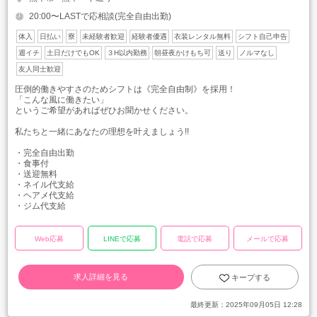
20:00〜LASTで応相談(完全自由出勤)
体入
日払い
寮
未経験者歓迎
経験者優遇
衣装レンタル無料
シフト自己申告
週イチ
土日だけでもOK
３H以内勤務
朝昼夜かけもち可
送り
ノルマなし
友人同士歓迎
圧倒的働きやすさのためシフトは《完全自由制》を採用！
「こんな風に働きたい」
というご希望があればぜひお聞かせください。
私たちと一緒にあなたの理想を叶えましょう!!
・完全自由出勤
・食事付
・送迎無料
・ネイル代支給
・ヘアメ代支給
・ジム代支給
Web応募
LINEで応募
電話で応募
メールで応募
求人詳細を見る
キープする
最終更新：
2025年09月05日 12:28