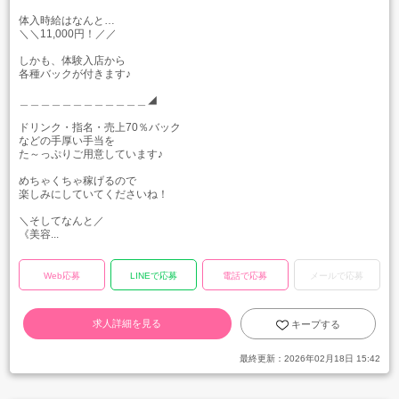
体入時給はなんと…
＼＼11,000円！／／
しかも、体験入店から
各種バックが付きます♪
＿＿＿＿＿＿＿＿＿＿＿＿◢
ドリンク・指名・売上70％バック
などの手厚い手当を
た～っぷりご用意しています♪
めちゃくちゃ稼げるので
楽しみにしていてくださいね！
＼そしてなんと／
《美容...
Web応募
LINEで応募
電話で応募
メールで応募
求人詳細を見る
キープする
最終更新：
2026年02月18日 15:42