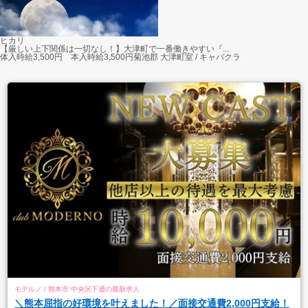
ヒカリ
【厳しい上下関係は一切なし！】大津町で一番働きやすい『...
体入時給3,500円 本入時給3,500円
菊池郡 大津町室 / キャバクラ
モデルノ / 熊本市 中央区下通の最新求人
＼熊本屈指の好環境を叶えました！／面接交通費2,000円支給！