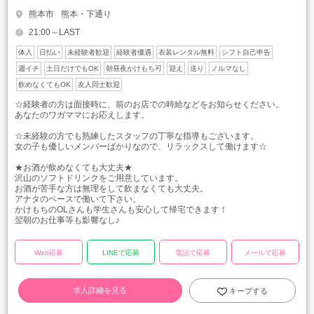
熊本市
熊本・下通り
21:00～LAST
体入
日払い
未経験者歓迎
経験者優遇
衣装レンタル無料
シフト自己申告
週イチ
土日だけでもOK
朝昼夜かけもち可
迎え
送り
ノルマなし
飲めなくてもOK
友人同士歓迎
☆経験者の方は面接時に、前のお店での時給などをお知らせください。
あなたのワガママにお応えします。
☆未経験の方でも熟練したスタッフの丁寧な指導もございます。
女の子も優しいメンバーばかりなので、リラックスして働けます☆
★お酒が飲めなくても大丈夫★
沢山のソフトドリンクをご用意しています。
お酒が苦手な方は無理をして飲まなくても大丈夫。
アナタのペースで働いて下さい。
かけもちのOLさんも学生さんも安心して帰宅できます！
翌朝のお仕事等も影響なし♪
Web応募
LINEで応募
電話で応募
メールで応募
求人詳細を見る
キープする