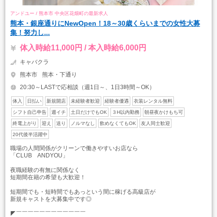
アンドユー / 熊本市 中央区花畑町の最新求人
熊本・銀座通りにNewOpen！18～30歳くらいまでの女性大募
集！努力し...
体入時給11,000円 / 本入時給6,000円
キャバクラ
熊本市
熊本・下通り
20:30～LASTで応相談（週1日～、1日3時間～OK）
体入
日払い
新規開店
未経験者歓迎
経験者優遇
衣装レンタル無料
シフト自己申告
週イチ
土日だけでもOK
３H以内勤務
朝昼夜かけもち可
終電上がり
迎え
送り
ノルマなし
飲めなくてもOK
友人同士歓迎
20代後半活躍中
職場の人間関係がクリーンで働きやすいお店なら
「CLUB ANDYOU」
夜職経験の有無に関係なく
短期間在籍の希望も大歓迎！
短期間でも・短時間でもあっという間に稼げる高級店が
新規キャストを大募集中です◎
◤￣￣￣￣￣￣￣￣￣￣￣￣