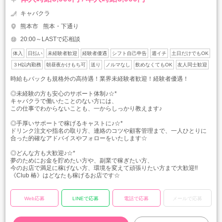
キャバクラ
熊本市
熊本・下通り
20:00～LASTで応相談
体入
日払い
未経験者歓迎
経験者優遇
シフト自己申告
週イチ
土日だけでもOK
３H以内勤務
朝昼夜かけもち可
送り
ノルマなし
飲めなくてもOK
友人同士歓迎
時給もバックも規格外の高待遇！業界未経験者歓迎！経験者優遇！
◎未経験の方も安心のサポート体制♪☆*
キャバクラで働いたことのない方には、
この仕事でわからないことも、一からしっかり教えます♪
◎手厚いサポートで稼げるキャストに♪☆*
ドリンク注文や指名の取り方、連絡のコツや顧客管理まで、一人ひとりに
合った的確なアドバイスやフォローをいたします☆
◎どんな方も大歓迎♪☆*
夢のためにお金を貯めたい方や、副業で稼ぎたい方、
今のお店で満足に稼げない方、環境を変えて頑張りたい方まで大歓迎!!
《Club 椿》はどなたも稼げるお店です☆
Web応募
LINEで応募
電話で応募
メールで応募