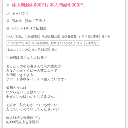
体入時給4,000円 / 本入時給4,000円
キャバクラ
熊本市
熊本・下通り
20:00～LASTで応相談
体入
日払い
新規開店
未経験者歓迎
経験者優遇
シフト自己申告
週イチ
土日だけでもOK
３H以内勤務
朝昼夜かけもち可
送り
ノルマなし
飲めなくてもOK
友人同士歓迎
迎え
＼未経験者さんも大歓迎／
まったくの初心者さんでも大丈夫◎
みなさんがすぐに一人前になって
大活躍できるように…
サポート体制をバッチリ整えています♪
最初のうちは
わからないことばかりで
不安がいっぱいかもしれません…！
ですが、私たちがいつでも傍にいて
支えていくので頼ってくださいね♪
体入時給は未経験でも
4,000円以上を保証◎