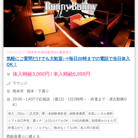
バニーバニー / 熊本市 中央区新市街の最新求人
気軽にご質問だけでも大歓迎♪⇒毎日20時までの電話で当日体入
OK！
体入時給3,000円 / 本入時給5,000円
ラウンジ
熊本市
熊本・下通り
20:00～LASTで応相談 《週1日・1日2時間～・終電まで・遅出勤務O
K》
体入
日払い
託児所
寮
未経験者歓迎
経験者優遇
衣装レンタル無料
シフト自己申告
週イチ
土日だけでもOK
３H以内勤務
朝昼夜かけもち可
終電上がり
送り
ノルマなし
飲めなくてもOK
友人同士歓迎
西銀座通りに構える、