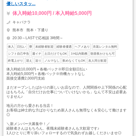
優しいスタッ...
体入時給10,000円 / 本入時給5,000円
キャバクラ
熊本市
熊本・下通り
20:30～LASTで応相談 3時間～
体入
日払い
寮
未経験者歓迎
経験者優遇
ヘアメあり
衣装レンタル無料
シフト自己申告
週イチ
土日だけでもOK
３H以内勤務
朝昼夜かけもち可
終電上がり
迎え
送り
ノルマなし
飲めなくてもOK
友人同士歓迎
体入時給10,000円＋各種バック※即日全額日払い
本入時給5,000円＋各種バック※待機カットなし
面接交通費2,000円支給
まだオープンしたばかりの新しいお店なので、人間関係や上下関係の心配
はもちろん「自分だけお仕事についていけないかも」なんて不安は必要あ
りません♪
地元の方から愛される当店！
お客様は紳士的な方ばかりなため新人さんも無理なく＆安心して働けます
◎
＼新メンバー大募集中！／
経験者さんはもちろん、夜職未経験者さんも大歓迎です♪
1人ひとりに寄り添いフォローするので気負わずお越しくださいませ◎