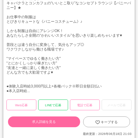
キャバクラとコンカフェの“いいとこ取り”なコンセプトラウンジ【バニーバ
ニー】★
お仕事中の制服は
とびきりキュートな《バニーコスチューム》♪
しかも制服は自由にアレンジOK！
あなたらしさ全開の“かわいいスタイル”を思いきり楽しめちゃいます♥
普段とは違う自分に変身して、気分もアップ◎
ワクワクしながら働ける職場です♪
“マイペースでゆるく働きたい方”
“とにかくしっかり稼ぎたい方”
“友達と一緒に楽しく働きたい方”
どんな方でも大歓迎ですよ♥
●体験入店時給3,000円以上+各種バック※即日全額日払い
●本入店時給...
Web応募
LINEで応募
電話で応募
メールで応募
求人詳細を見る
キープする
最終更新：
2026年06月18日 21:03