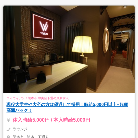
ヴィヴィアン / 熊本市 中央区下通の最新求人
現役大学生や大卒の方は優遇して採用！時給5,000円以上+各種
高額バック！
体入時給5,000円 / 本入時給5,000円
ラウンジ
熊本市
熊本・下通り