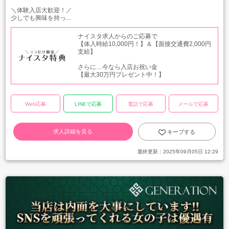
＼体験入店大歓迎！／
少しでも興味を持っ...
ナイスタ求人からのご応募で
【体入時給10,000円！】＆【面接交通費2,000円
支給】
さらに…今なら入店お祝い金
【最大30万円プレゼント中！】
Web応募
LINEで応募
電話で応募
メールで応募
求人詳細を見る
キープする
最終更新：
2025年09月05日 12:29