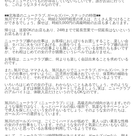
やらメニューというものが存在していないらしいです。誰がお店に行って
も、このようなスタイルなのです。
■■北海道のニュークラブ､ガールズバー､スナックの特徴■■
旭川でナイトワークなら、時給2,500円程度の求人は、たくさん見つけること
ができるでしょう。探せば、時給5,000円の高級時給のお店も多くあります｡
帰りは、送迎OKのお店もあり、24時までで延長営業で一切延長はないという
お店もあります｡
ニュークラブ嬢のお仕事は、お客様におしぼりをお渡しすること、楽しい会
話、タバコに火をつけてあげる、お酒をつくる……、ニュークラブ嬢のお仕
事って、ガールズバーの仕事よりも難しいと思っている女性たちも多いです
が、それ程はじめての女の子が困難というレベルではありません。
お客様は、ニュークラブ嬢に、何よりも楽しく会話出来ることを求めている
のです。
また､旭川では､ママさんも、旭川あたりでニュークラブ､ガールズバー､スナ
ックの仕事がしやすいように、託児所が完備されていたり、保育料の補助を
してくれたりと、それぞれのお店で、いろいろ工夫をしているようです。
いろいろはじめての女の子は、わからないこともあるでしょう。そのような
人たちは、まずは体験入店からスタートしてみましょう｡実は、ニュークラブ
のアルバイトは、体験入店だけというのでもOKなのです。
旭川のニュークラブ（ニュークラブ）には、高級志向の傾向があります｡その
ような場所ではなく、もっとハードルの低い場所で、気楽なモチベーション
で求人を探したいという女の子もいるでしょう。そのような女の子たちは、
ガールズバーの選択をしています。
旭川のガールズバーは、ごくごくハードルが低めで、素人っぽい素直な性格
の女の子が仕事をしています。そのような女の子と気楽にたわいもない話し
をしたいと思っているお客様が利用しているようですね。
そして、ニュークラブには時間制限がありますが、ガールズバーなら、朝ま