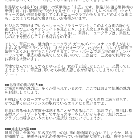
釧路駅から徒歩10分､釧路一の繁華街は「末広」です。釧路川を渡る幣舞橋の
東側手前には､繁華街が広がりを見せています。釧路にもレベルの高いクオリ
ティーの高い時間を提供してくれるニュークラブがあります｡どのような街に
も、このようなお店で癒されたいお客様がいます。
ビジネスで釧路までいらっしゃったサラリーマンも、このような街の静かな
夜に浮かび上がるネオンライトを見たとき、ふと人恋しさを感じてお店へ訪
れたい！と思ってしまうでしょう。まさに、釧路にニュークラブは、男性た
ちの足下を照らしてくれる灯台なのです。
そして、帯広にも、魅力的ニュークラブ､ガールズバー､スナック求人があり
ます｡ある帯広のラウンジは、まだまだオープンしたばかり、キレイな環境で
気持ちよくお仕事することができます。アットホームで居心地の良さナンバ
ーワンです。帯広の夜も果てしなく長いので、二次会で、三次会で利用する
お客様も大勢います。
同性で飲んでいたりするとやっぱり、女の子と話しがしたい……と思ってし
まうようです。帯広は､寒いから尚更人恋しさが倍増してしまうのでしょ
う……。
■■北海道の街の魅力■■
北海道札幌の魅力は、多くが語られているので、ここでは敢えて旭川の魅力
をお話ししましょう。
札幌ばかりクローズアップされますが、旭川も、かなり自然に満ち満ちて、
かつ上手く街とバランスの取れているエリアだと思いますよ。
世界に誇る極上の雪質を体感することができるはここ、旭川です。旭川は､都
市型スノーリゾートです。ですからスキーをしたいから冬だけ旭川のニュー
クラブに出稼ぎというのもいい選択肢ではないでしょうか。
■■■旭山動物園■■■
旭川で特に全国的に知名度が高いのは､旭山動物園ではないでしょうか。旭山
動物園では、動物それぞれの本来持っている特徴的な能力､行動、感性を発揮