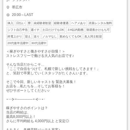
帯広市
20:00～LAST
体入
日払い
寮
未経験者歓迎
経験者優遇
ヘアメあり
衣装レンタル無料
シフト自己申告
週イチ
土日だけでもOK
３H以内勤務
朝昼夜かけもち可
終電上がり
迎え
送り
ノルマなし
飲めなくてもOK
友人同士歓迎
20代後半活躍中
30代活躍中
＜稼ぎやすさと働きやすさが自慢！＞
ストレスフリーで働ける大人気のお店です♪
そんな当店だからこそ…
「ここで自信をつけて、札幌で新しい挑戦をしてきます！」
と、笑顔で卒業していくスタッフがたくさんいます。
そこで今回、新しいキャストを 緊急大募集！
お店を…私たちを…そしてお客様を！
ぜひサポートしてください♪
⋆⋅⋅⋅⊱∘──────∘⊰⋅⋅⋅⋆‧
稼ぎやすさのポイントは？
当店の時給は、
最高8,000円以上！
さらに平均時給も 4,000円以上 と安定◎
もちろん、各種高額バックも充実♪