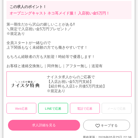
この求人のポイント！
オープニングキャスト
ネコ耳メイド服！
入店祝い金5万円！
第一期生だから沢山の嬉しいことがある‼
＼限定で入店祝い金5万円プレゼント／
※規定あり
全員スタートが一緒なので
上下関係もなく未経験の方でも働きやすいです！
もちろん経験者の方も大歓迎！時給等で優遇します！
お客様と連絡交換無し｜同伴無し｜アフター無し｜送迎有
ナイスタ求人からのご応募で
【入店お祝い金5万円支給】
【紹介料も入店1ヶ月後5万円支給】
※規定あり
Web応募
LINEで応募
電話で応募
メールで応募
求人詳細を見る
キープする
最終更新：
2026年05月25日 22:38