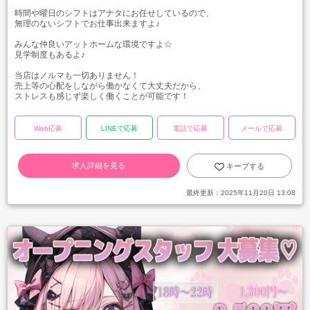
時間や曜日のシフトはアナタにお任せしているので、
無理のないシフトでお仕事出来ますよ♪
みんな仲良いアットホームな環境ですよ☆
見学制度もあるよ♪
当店はノルマも一切ありません！
売上等の心配をしながら働かなくて大丈夫だから、
ストレスも感じず楽しく働くことが可能です！
Web応募
LINEで応募
電話で応募
メールで応募
求人詳細を見る
キープする
最終更新：
2025年11月20日 13:08