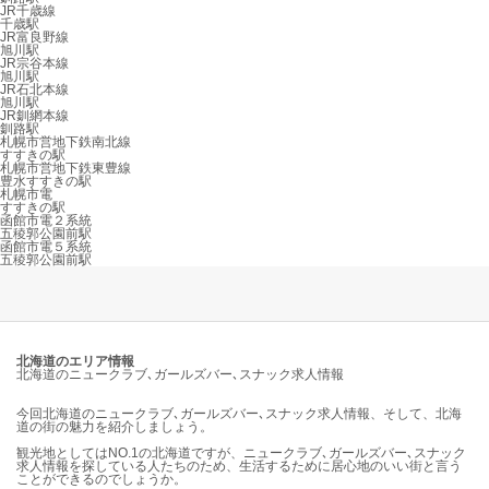
JR千歳線
千歳駅
JR富良野線
旭川駅
JR宗谷本線
旭川駅
JR石北本線
旭川駅
JR釧網本線
釧路駅
札幌市営地下鉄南北線
すすきの駅
札幌市営地下鉄東豊線
豊水すすきの駅
札幌市電
すすきの駅
函館市電２系統
五稜郭公園前駅
函館市電５系統
五稜郭公園前駅
北海道のエリア情報
北海道のニュークラブ､ガールズバー､スナック求人情報
今回北海道のニュークラブ､ガールズバー､スナック求人情報、そして、北海
道の街の魅力を紹介しましょう。
観光地としてはNO.1の北海道ですが、ニュークラブ､ガールズバー､スナック
求人情報を探している人たちのため、生活するために居心地のいい街と言う
ことができるのでしょうか。