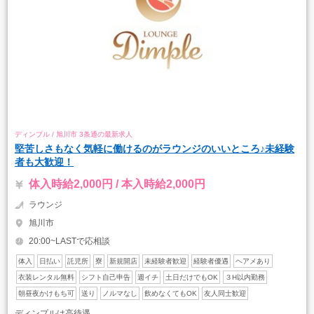
ディンプル / 旭川市 3条通の最新求人
堅苦しさもなく気軽に働けるのがラウンジのいいところ♪未経験
者も大歓迎！
体入時給2,000円 / 本入時給2,000円
ラウンジ
旭川市
20:00~LASTで応相談
体入
日払い
託児所
寮
新規開店
未経験者歓迎
経験者優遇
ヘアメあり
衣装レンタル無料
シフト自己申告
週イチ
土日だけでもOK
３H以内勤務
朝昼夜かけもち可
送り
ノルマなし
飲めなくてもOK
友人同士歓迎
ディンプルは高待遇