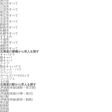
旭川市
旭川市すべて
江別市
江別市すべて
帯広市
帯広市すべて
北見市
北見市すべて
釧路市
釧路市すべて
札幌市
札幌市すべて
すすきの
千歳市
千歳市すべて
函館市
函館市すべて
北海道の業種から求人を探す
キャバクラ
朝キャバ
昼キャバ
クラブ
熟女キャバクラ
スナック・パブ
ラウンジ
ガールズバー(ガルバ)
コンカフェ
その他
北海道の駅から求人を探す
JR函館本線(函館～長万部)
函館駅
JR函館本線(小樽～旭川)
旭川駅
JR根室本線(新得～釧路)
帯広駅
釧路駅
花咲線
釧路駅