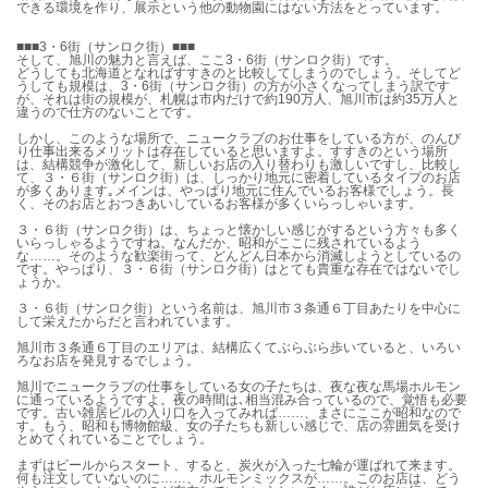
できる環境を作り、展示という他の動物園にはない方法をとっています。
■■■3・6街（サンロク街）■■■
そして、旭川の魅力と言えば、ここ3・6街（サンロク街）です。
どうしても北海道となればすすきのと比較してしまうのでしょう。そしてど
うしても規模は、3・6街（サンロク街）の方が小さくなってしまう訳です
が、それは街の規模が、札幌は市内だけで約190万人、旭川市は約35万人と
違うので仕方のないことです。
しかし、このような場所で、ニュークラブのお仕事をしている方が、のんび
り仕事出来るメリットは存在していると思いますよ。すすきのという場所
は、結構競争が激化して、新しいお店の入り替わりも激しいですし、比較し
て、３・６街（サンロク街）は、しっかり地元に密着しているタイプのお店
が多くあります｡メインは、やっぱり地元に住んでいるお客様でしょう。長
く、そのお店とおつきあいしているお客様が多くいらっしゃいます。
３・６街（サンロク街）は、ちょっと懐かしい感じがするという方々も多く
いらっしゃるようですね。なんだか、昭和がここに残されているよう
な……。そのような歓楽街って、どんどん日本から消滅しようとしているの
です。やっぱり、３・６街（サンロク街）はとても貴重な存在ではないでし
ょうか。
３・６街（サンロク街）という名前は、旭川市３条通６丁目あたりを中心に
して栄えたからだと言われています。
旭川市３条通６丁目のエリアは、結構広くてぶらぶら歩いていると、いろい
ろなお店を発見するでしょう。
旭川でニュークラブの仕事をしている女の子たちは、夜な夜な馬場ホルモン
に通っているようですよ。夜の時間は､相当混み合っているので、覚悟も必要
です。古い雑居ビルの入り口を入ってみれば……、まさにここが昭和なので
す。もう、昭和も博物館級、女の子たちも新しい感じで、店の雰囲気を受け
とめてくれていることでしょう。
まずはビールからスタート、すると、炭火が入った七輪が運ばれて来ます。
何も注文していないのに……、ホルモンミックスが……。このお店は、どう