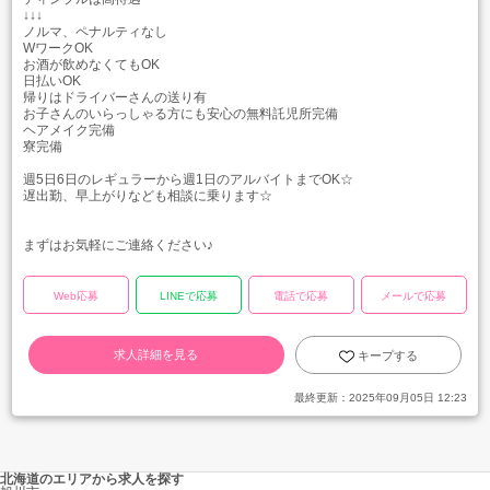
↓↓↓
ノルマ、ペナルティなし
WワークOK
お酒が飲めなくてもOK
日払いOK
帰りはドライバーさんの送り有
お子さんのいらっしゃる方にも安心の無料託児所完備
ヘアメイク完備
寮完備
週5日6日のレギュラーから週1日のアルバイトまでOK☆
遅出勤、早上がりなども相談に乗ります☆
まずはお気軽にご連絡ください♪
Web応募
LINEで応募
電話で応募
メールで応募
求人詳細を見る
キープする
最終更新：
2025年09月05日 12:23
北海道のエリアから求人を探す