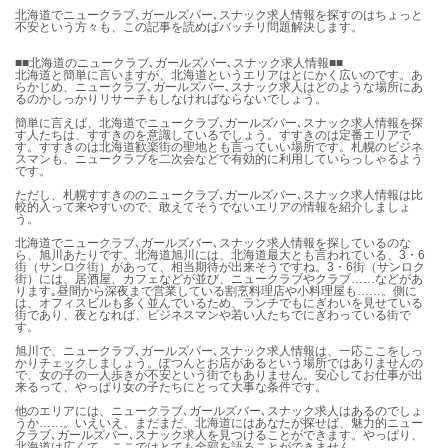
北海道でニュークラブ､ガールズバー､スナック求人情報を探すのはちょっと
不安という方々も、この記事を読めばバッチリ問題解決します。
■■北海道のニュークラブ､ガールズバー､スナック求人情報■■
北海道と簡単に言いますが、北海道というエリアはとにかく広いのです。あ
らかじめ、ニュークラブ､ガールズバー､スナック求人はどのような場所にあ
るのかしっかりリサーチもしなければならないでしょう。
簡単に言えば、北海道でニュークラブ､ガールズバー､スナック求人情報を探
す人たちは、すすきのを意識しているでしょう。すすきのは定番エリアで
す。すすきのは北海道歓楽街の聖地とも言っていい場所です。札幌のビジネ
スマンも、ニュークラブを二次会などで有効的に利用していらっしゃるよう
です。
ただし、札幌すすきののニュークラブ､ガールズバー､スナック求人情報は比
較的入って来やすいので、敢えてそうでないエリアの情報を紹介しましょ
う。
北海道でニュークラブ､ガールズバー､スナック求人情報を探しているのな
ら、旭川あたりです。北海道旭川には、北海道最大とも言われている、3・6
街（サンロク街）があって、相当期待が出来そうですね。3・6街（サンロク
街）には、居酒屋、カフェなどが並び、ニュークラブやクラブ……などがあ
ります｡昼間から深夜まで営業している割烹料理店や小料理屋も……。側に
は、オフィスビルも多く並んでいるため、ランチでもにぎわいを見せている
街であり、夜となれば、ビジネスマンや若い人たちでにぎわっている街で
す。
旭川で、ニュークラブ､ガールズバー､スナック求人情報は、一応ここをしっ
かりチェックしましょう。ぽつんとお店があるという場所ではありませんの
で、女の子の一人歩きが不安という街でもありません。安心してお仕事が出
来るって、やっぱり女の子たちにとって大事な条件です。
他のエリアには、ニュークラブ､ガールズバー､スナック求人はあるのでしょ
うか……。いえいえ、まだまだ、北海道にはあなたが探せば、魅力的ニュー
クラブ､ガールズバー､スナック求人を見つけることができます。やっぱり、
北海道は広くて、ここではとても全部を語ることができません……。