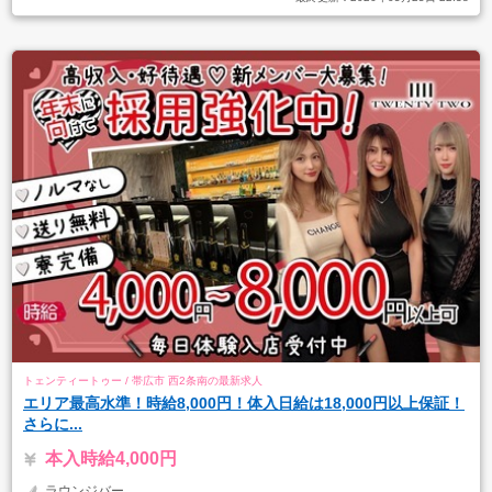
トェンティートゥー / 帯広市 西2条南の最新求人
エリア最高水準！時給8,000円！体入日給は18,000円以上保証！
さらに...
本入時給4,000円
ラウンジバー