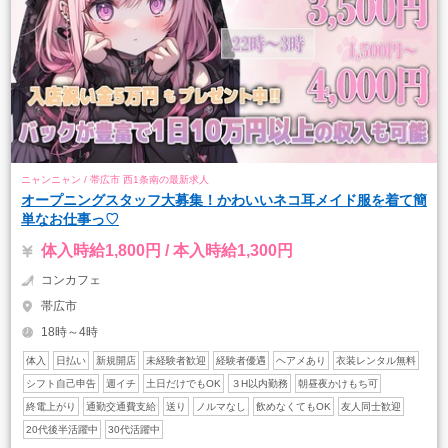
ニャンニャン / 帯広市 西1条南の最新求人
オープニングスタッフ大募集！かわいいネコ耳メイド服を着て簡
単なお仕事っ♡
体入時給1,800円 / 本入時給1,300円
コンカフェ
帯広市
18時～4時
体入
日払い
新規開店
未経験者歓迎
経験者優遇
ヘアメあり
衣装レンタル無料
シフト自己申告
週イチ
土日だけでもOK
３H以内勤務
朝昼夜かけもち可
終電上がり
通勤交通費支給
送り
ノルマなし
飲めなくてもOK
友人同士歓迎
20代後半活躍中
30代活躍中