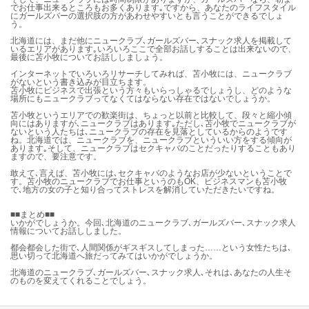
でお仕事出来るところもお多くあります｡ですから、あなたのライフスタイル
にガールズバーの選択肢の方があわせやすいとも言うことができるでしょ
う。
北海道には、まだ他にニュークラブ､ガールズバー､スナック求人を掲載して
いるエリアがあります｡いろいろここで全部お話しすることは出来ないので、
最後に苫小牧についてお話ししましょう。
インターネットでいろいろリサーチしてみれば、苫小牧には、ニュークラブ
がないという書き込みが目立ちます。
苫小牧にビジネスで出張という方々もいらっしゃるでしょうし、どのような
場所にもニュークラブってなくてはならない存在ではないでしょうか。
苫小牧というエリアでの歓楽街は、ちょっと以前と比較して、段々と縮小傾
向にはありますが､ニュークラブはあります｡ただし､苫小牧でニュークラブが
ないという人たちは､ニュークラブの存在を見落としているからのようです
ね。北海道では、ニュークラブを、ニュークラブといういい方をする傾向が
あります｡そして、ニュークラブはセクキャバのことだったりすることもあり
ますので、要注意です。
敢えて､言えば、苫小牧には､セクキャバのようなお店が少ないということで
す。苫小牧のニュークラブでお仕事というのもOK、ビジネスマンも苫小牧
で､地方の女の子と知り合ってストレスを解消していただきたいですね。
■■まとめ■■
いかがでしょうか。今回､北海道のニュークラブ､ガールズバー､スナック求人
情報についてお話ししました。
都会都会した街で､人間関係がギスギスしてしまった……という女性たちは､
思い切って北海道へ旅だってみてはいかがでしょうか。
北海道のニュークラブ､ガールズバー､スナック求人､それは､あなたの人生そ
のものを変えてくれることでしょう。