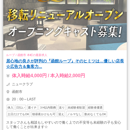
ループ / 函館市 本町の最新求人
居心地の良さが評判の『函館ループ』そのヒミツは…優しい店長
☆広告力＆集客力...
体入時給4,000円 / 本入時給2,000円
ニュークラブ
函館市
20：00～LAST
体入
日払い
週イチ
３H以内勤務
送り
未経験者歓迎
経験者優遇
土日だけでもOK
朝昼夜かけもち可
迎え
ノルマなし
飲めなくてもOK
スタッフさんも相談もしやすいので働く上での不安等も未経験の子も安心
して働くことが出来ます☆