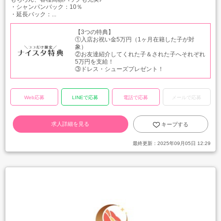
・シャンパンバック：10％
・延長バック：...
【3つの特典】
①入店お祝い金5万円（1ヶ月在籍した子が対
象）
②お友達紹介してくれた子＆された子へそれぞれ
5万円を支給！
③ドレス・シューズプレゼント！
Web応募
LINEで応募
電話で応募
メールで応募
求人詳細を見る
キープする
最終更新：
2025年09月05日 12:29