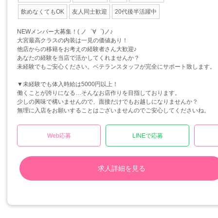
飲めなくてもOK
友人同士歓迎
20代後半活躍中
NEWメンバー大募集！( ノ゜∀゜)ノ♪
大宮最高クラスの内装は一見の価値あり！
他店からの移籍をお考えの経験者さん大歓迎♪
あなたの経験を当店で活かしてくれませんか？
未経験でもご安心ください。ベテランスタッフが完全にサポート致します。
▼未経験でも体入時給は5000円以上！
働くことが誇りになる…そんなお店作りを目指しております。
少しの興味で構いませんので、面接だけでもお越しになりませんか？
無理に入店をお願いすることはございませんのでご安心してくださいね。
Web応募
LINEで応募
求人詳細を見る