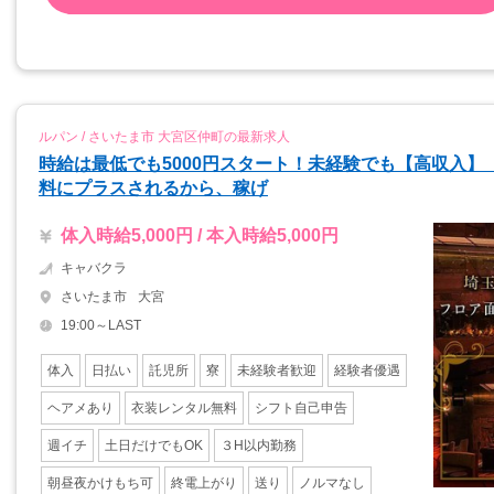
ルパン / さいたま市 大宮区仲町の最新求人
時給は最低でも5000円スタート！未経験でも【高収入
料にプラスされるから、稼げ
体入時給5,000円 / 本入時給5,000円
キャバクラ
さいたま市
大宮
19:00～LAST
体入
日払い
託児所
寮
未経験者歓迎
経験者優遇
ヘアメあり
衣装レンタル無料
シフト自己申告
週イチ
土日だけでもOK
３H以内勤務
朝昼夜かけもち可
終電上がり
送り
ノルマなし