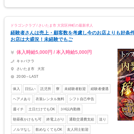
ドラゴンクラブ / さいたま市 大宮区仲町の最新求人
経験者さんは売上・顧客数を考慮し今のお店よりも好条
お店は大盛況！未経験でもご
体入時給5,000円 / 本入時給5,000円
キャバクラ
さいたま市
大宮
20:00～LAST
体入
日払い
託児所
寮
未経験者歓迎
経験者優遇
ヘアメあり
衣装レンタル無料
シフト自己申告
週イチ
土日だけでもOK
３H以内勤務
朝昼夜かけもち可
終電上がり
通勤交通費支給
送り
ノルマなし
飲めなくてもOK
友人同士歓迎