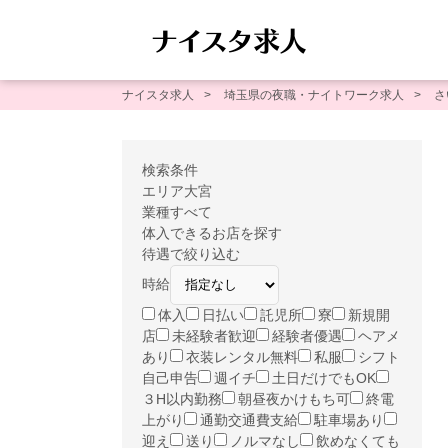
ナイスタ求人
埼玉県の夜職・ナイトワーク求人
さ
検索条件
エリア
大宮
業種
すべて
体入できるお店を探す
待遇で絞り込む
時給
体入
日払い
託児所
寮
新規開
店
未経験者歓迎
経験者優遇
ヘアメ
あり
衣装レンタル無料
私服
シフト
自己申告
週イチ
土日だけでもOK
３H以内勤務
朝昼夜かけもち可
終電
上がり
通勤交通費支給
駐車場あり
迎え
送り
ノルマなし
飲めなくても