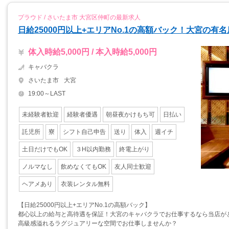
プラウド / さいたま市 大宮区仲町の最新求人
日給25000円以上+エリアNo.1の高額バック！大宮の有
体入時給5,000円 / 本入時給5,000円
キャバクラ
さいたま市
大宮
19:00～LAST
未経験者歓迎
経験者優遇
朝昼夜かけもち可
日払い
託児所
寮
シフト自己申告
送り
体入
週イチ
土日だけでもOK
３H以内勤務
終電上がり
ノルマなし
飲めなくてもOK
友人同士歓迎
ヘアメあり
衣装レンタル無料
【日給25000円以上+エリアNo.1の高額バック】
都心以上の給与と高待遇を保証！大宮のキャバクラでお仕事するなら当店が
高級感溢れるラグジュアリーな空間でお仕事しませんか？