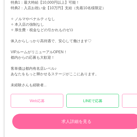
特典1：最大時給【10,000円以上】可能！
特典2：入店お祝い金【10万円】支給（先着10名様限定）
✧ ノルマやペナルティなし
✧ 本入店の強制なし
✧ 厚生費・税金などの引かれものゼロ
体入からしっかり高待遇で、安心して働けます♡
VIPルームがリニューアルOPEN！
都内からの応募も大歓迎！
客単価は都内有名店レベル♪
あなたをもっと輝かせるステージがここにあります。
未経験さんも経験者...
Web応募
LINEで応募
求人詳細を見る