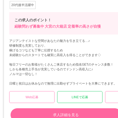
20代後半活躍中
この求人のポイント！
経験問わず募集中
大宮の大箱店
定着率の高さが自慢
アジアンテイストな空間があなたの魅力を引き立てる…♪
研修制度も充実しており、
稼げるコツなども丁寧に伝授するため
未経験からのスタートでも確実に高収入を得ることができます◇
毎日フリーのお客様がたくさんご来店するため指名GETのチャンス多数！
しかも各種売上手当が充実しているのでドンドン高収入に♪
ノルマは一切なし！
日曜と祝日はお休みなので無理に出勤せずプライベートを大事にできます。
Web応募
LINEで応募
求人詳細を見る