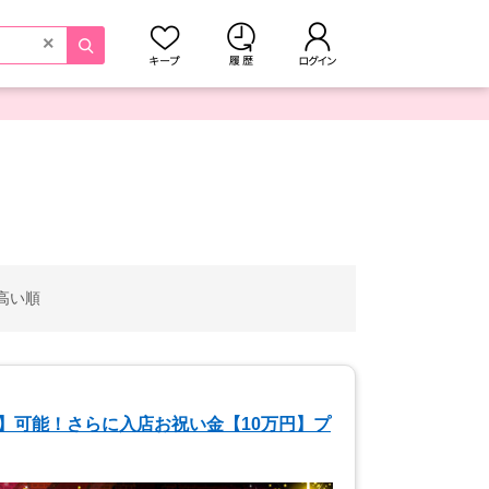
×
高い順
】可能！さらに入店お祝い金【10万円】プ