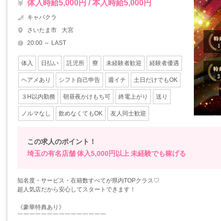
体入時給5,000円 / 本入時給5,000円
キャバクラ
さいたま市
大宮
20:00 ～ LAST
体入
日払い
託児所
寮
未経験者歓迎
経験者優遇
ヘアメあり
シフト自己申告
週イチ
土日だけでもOK
３H以内勤務
朝昼夜かけもち可
終電上がり
送り
ノルマなし
飲めなくてもOK
友人同士歓迎
この求人のポイント！
埼玉の有名店舗
体入5,000円以上
未経験でも稼げる
知名度・サービス・在籍数すべてが県内TOPクラス♡
超人気店だから安心してスタートできます！
《豪華特典あり》
￣￣￣￣￣￣￣￣￣￣￣￣￣￣￣