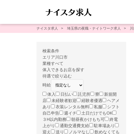
ナイスタ求人
埼玉県の夜職・ナイトワーク求人
川
検索条件
エリア
川口市
業種
すべて
体入できるお店を探す
待遇で絞り込む
時給
体入
日払い
託児所
寮
新規開
店
未経験者歓迎
経験者優遇
ヘアメ
あり
衣装レンタル無料
私服
シフト
自己申告
週イチ
土日だけでもOK
３H以内勤務
朝昼夜かけもち可
終電
上がり
通勤交通費支給
駐車場あり
迎え
送り
ノルマなし
飲めなくても