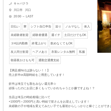
キャバクラ
川口市
川口
20:00 ～ LAST
日払い
寮
シフト自己申告
送り
ノルマなし
体入
未経験者歓迎
経験者優遇
週イチ
土日だけでもOK
３H以内勤務
終電上がり
飲めなくてもOK
友人同士歓迎
ヘアメあり
衣装レンタル無料
私服
朝昼夜かけもち可
通勤交通費支給
【満足感No1は譲らない！！】
売上折半or高額時給をご用意しています！
折半は埼玉でも類をみない還元率☆
頑張ったのにお店に多くもっていかれちゃうとか嫌ですよね！？
当店は埼玉の時給相場に比べて
+1000円～2000円と高い時給で皆さんをお迎えしています！
未経験の子や地域を変えてみたい子でも最初からしっかりと稼ぐことができます(