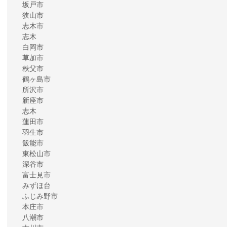
坂戸市
狭山市
志木市
志木
白岡市
草加市
秩父市
鶴ヶ島市
所沢市
新座市
志木
蓮田市
羽生市
飯能市
東松山市
深谷市
富士見市
みずほ台
ふじみ野市
本庄市
八潮市