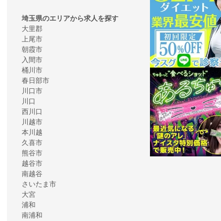
埼玉県のエリアから求人を探す
大里郡
上尾市
朝霞市
入間市
桶川市
春日部市
川口市
川口
西川口
川越市
本川越
久喜市
熊谷市
越谷市
南越谷
さいたま市
大宮
浦和
南浦和