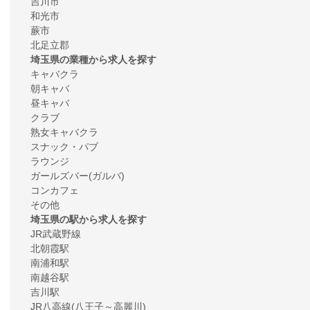
吉川市
和光市
蕨市
北足立郡
埼玉県の業種から求人を探す
キャバクラ
朝キャバ
昼キャバ
クラブ
熟女キャバクラ
スナック・パブ
ラウンジ
ガールズバー(ガルバ)
コンカフェ
その他
埼玉県の駅から求人を探す
JR武蔵野線
北朝霞駅
南浦和駅
南越谷駅
吉川駅
JR八高線(八王子～高麗川)