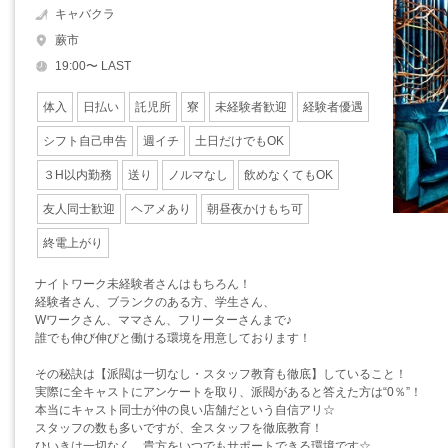
キャバクラ
蕨市
19:00〜 LAST
体入
日払い
託児所
寮
未経験者歓迎
経験者優遇
シフト自己申告
週イチ
土日だけでもOK
３H以内勤務
送り
ノルマなし
飲めなくてもOK
友人同士歓迎
ヘアメあり
朝昼夜かけもち可
終電上がり
ナイトワーク未経験者さんはもちろん！
経験者さん、ブランクのある方、学生さん、
Wワークさん、ママさん、フリーターさんまで♪
誰でも伸び伸びと働ける環境を用意しております！
その秘訣は【派閥は一切なし・スタッフ教育も徹底】していること！
実際に全キャストにアンケートを取り、派閥があると答えた方は“0％”！
本当にキャスト同士が仲の良い店舗だという自信アリ☆
スタッフの数も多いですが、全スタッフを徹底教育！
ひいきは一切なく、貴方をいつでもサポートできる環境です☆