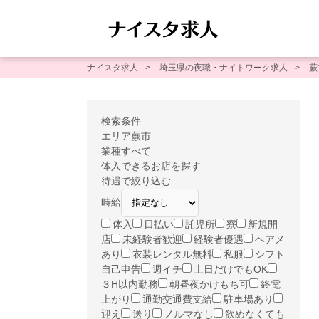
ナイスタ求人
埼玉県の夜職・ナイトワーク求人
蕨
検索条件
エリア
蕨市
業種
すべて
体入できるお店を探す
待遇で絞り込む
時給
体入
日払い
託児所
寮
新規開
店
未経験者歓迎
経験者優遇
ヘアメ
あり
衣装レンタル無料
私服
シフト
自己申告
週イチ
土日だけでもOK
３H以内勤務
朝昼夜かけもち可
終電
上がり
通勤交通費支給
駐車場あり
迎え
送り
ノルマなし
飲めなくても