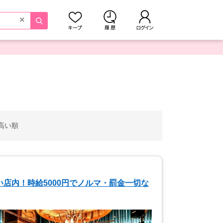
×
高い順
店内！時給5000円でノルマ・罰金一切な