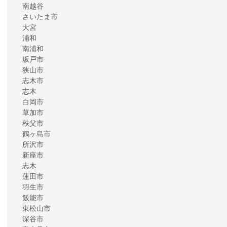
南越谷
さいたま市
大宮
浦和
南浦和
坂戸市
狭山市
志木市
志木
白岡市
草加市
秩父市
鶴ヶ島市
所沢市
新座市
志木
蓮田市
羽生市
飯能市
東松山市
深谷市