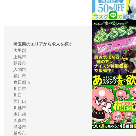
埼玉県のエリアから求人を探す
大里郡
上尾市
朝霞市
入間市
桶川市
春日部市
川口市
川口
西川口
川越市
本川越
久喜市
熊谷市
越谷市