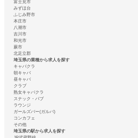
富士見市
みずほ台
ふじみ野市
本庄市
八潮市
吉川市
和光市
蕨市
北足立郡
埼玉県の業種から求人を探す
キャバクラ
朝キャバ
昼キャバ
クラブ
熟女キャバクラ
スナック・パブ
ラウンジ
ガールズバー(ガルバ)
コンカフェ
その他
埼玉県の駅から求人を探す
JR武蔵野線