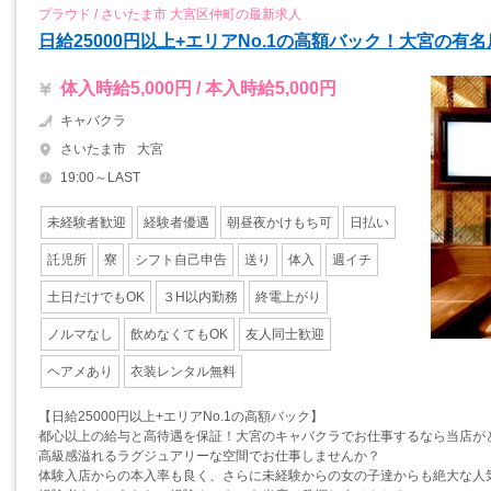
プラウド / さいたま市 大宮区仲町の最新求人
日給25000円以上+エリアNo.1の高額バック！大宮の有
体入時給5,000円 / 本入時給5,000円
キャバクラ
さいたま市
大宮
19:00～LAST
未経験者歓迎
経験者優遇
朝昼夜かけもち可
日払い
託児所
寮
シフト自己申告
送り
体入
週イチ
土日だけでもOK
３H以内勤務
終電上がり
ノルマなし
飲めなくてもOK
友人同士歓迎
ヘアメあり
衣装レンタル無料
【日給25000円以上+エリアNo.1の高額バック】
都心以上の給与と高待遇を保証！大宮のキャバクラでお仕事するなら当店が
高級感溢れるラグジュアリーな空間でお仕事しませんか？
体験入店からの本入率も良く、さらに未経験からの女の子達からも絶大な人