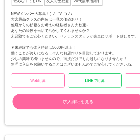
飲めなくてもOK
友人同士歓迎
20代後半活躍中
NEWメンバー大募集！( ノ゜∀゜)ノ♪
大宮最高クラスの内装は一見の価値あり！
他店からの移籍をお考えの経験者さん大歓迎♪
あなたの経験を当店で活かしてくれませんか？
未経験でもご安心ください。ベテランスタッフが完全にサポート致します。
▼未経験でも体入時給は5000円以上！
働くことが誇りになる…そんなお店作りを目指しております。
少しの興味で構いませんので、面接だけでもお越しになりませんか？
無理に入店をお願いすることはございませんのでご安心してくださいね。
Web応募
LINEで応募
求人詳細を見る