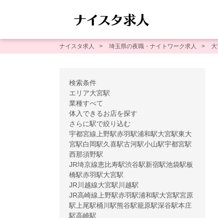
ナイスタ求人
埼玉県の夜職・ナイトワーク求人
大
検索条件
エリア
大宮駅
業種
すべて
体入できるお店を探す
さらに駅で絞り込む
宇都宮線
上野駅
赤羽駅
浦和駅
大宮駅
東大
宮駅
白岡駅
久喜駅
古河駅
小山駅
宇都宮駅
西那須野駅
JR埼京線
恵比寿駅
渋谷駅
新宿駅
池袋駅
板
橋駅
赤羽駅
大宮駅
JR川越線
大宮駅
川越駅
JR高崎線
上野駅
赤羽駅
浦和駅
大宮駅
宮原
駅
上尾駅
桶川駅
熊谷駅
籠原駅
深谷駅
本庄
駅
高崎駅