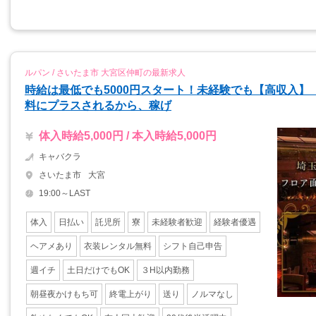
ルパン / さいたま市 大宮区仲町の最新求人
時給は最低でも5000円スタート！未経験でも【高収入
料にプラスされるから、稼げ
体入時給5,000円 / 本入時給5,000円
キャバクラ
さいたま市
大宮
19:00～LAST
体入
日払い
託児所
寮
未経験者歓迎
経験者優遇
ヘアメあり
衣装レンタル無料
シフト自己申告
週イチ
土日だけでもOK
３H以内勤務
朝昼夜かけもち可
終電上がり
送り
ノルマなし