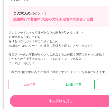
この求人のポイント！
経験問わず募集中
大宮の大箱店
定着率の高さが自慢
アジアンテイストな空間があなたの魅力を引き立てる…♪
研修制度も充実しており、
稼げるコツなども丁寧に伝授するため
未経験からのスタートでも確実に高収入を得ることができます◇
毎日フリーのお客様がたくさんご来店するため指名GETのチャンス多数！
しかも各種売上手当が充実しているのでドンドン高収入に♪
ノルマは一切なし！
日曜と祝日はお休みなので無理に出勤せずプライベートを大事にできます。
Web応募
LINEで応募
求人詳細を見る