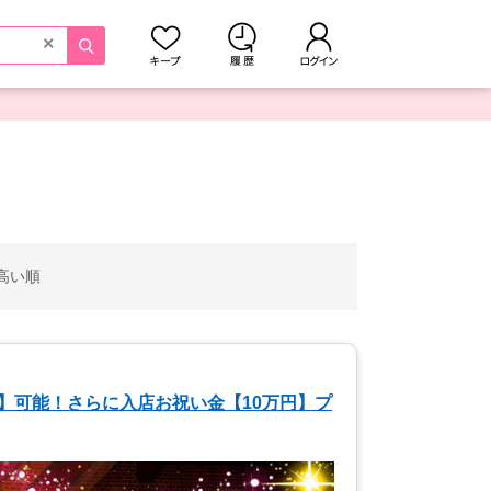
×
高い順
】可能！さらに入店お祝い金【10万円】プ