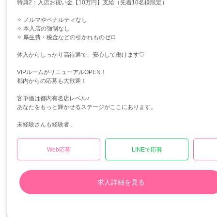
特典2：入店お祝い金【10万円】支給（先着10名様限定）
✧ ノルマやペナルティなし
✧ 本入店の強制なし
✧ 厚生費・税金などの引かれものゼロ
体入からしっかり高待遇で、安心して働けます♡
VIPルームがリニューアルOPEN！
都内からの応募も大歓迎！
客単価は都内有名店レベル♪
あなたをもっと輝かせるステージがここにあります。
未経験さんも経験者...
Web応募
LINEで応募
求人詳細を見る