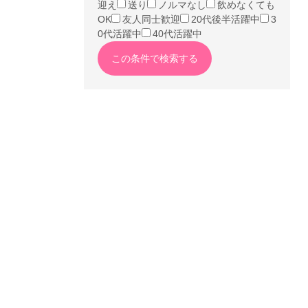
迎え
送り
ノルマなし
飲めなくても
OK
友人同士歓迎
20代後半活躍中
3
0代活躍中
40代活躍中