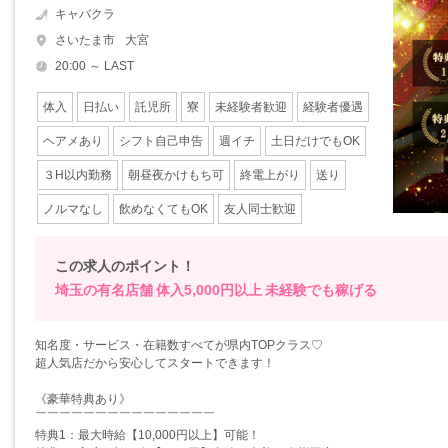
キャバクラ
さいたま市
大宮
20:00 ～ LAST
体入
日払い
託児所
寮
未経験者歓迎
経験者優遇
ヘアメあり
シフト自己申告
週イチ
土日だけでもOK
３H以内勤務
朝昼夜かけもち可
終電上がり
送り
ノルマなし
飲めなくてもOK
友人同士歓迎
この求人のポイント！
埼玉の有名店舗
体入5,000円以上
未経験でも稼げる
知名度・サービス・在籍数すべてが県内TOPクラス♡
超人気店だから安心してスタートできます！
《豪華特典あり》
￣￣￣￣￣￣￣￣￣￣￣￣￣￣￣
特典1：最大時給【10,000円以上】可能！