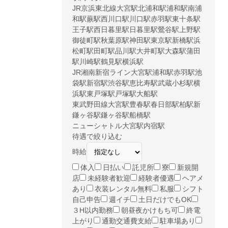
JR京浜東北線
大宮駅
北浦和駅
浦和駅
南浦
和駅
蕨駅
西川口駅
川口駅
赤羽駅
東十条駅
王子駅
西日暮里駅
日暮里駅
鶯谷駅
上野駅
御徒町駅
秋葉原駅
神田駅
東京駅
新橋駅
浜
松町駅
田町駅
品川駅
大井町駅
大森駅
蒲田
駅
川崎駅
鶴見駅
横浜駅
JR湘南新宿ライン
大宮駅
浦和駅
赤羽駅
池
袋駅
新宿駅
渋谷駅
恵比寿駅
武蔵小杉駅
横
浜駅
東戸塚駅
戸塚駅
大船駅
東武野田線
大宮駅
豊春駅
春日部駅
柏駅
新
鎌ヶ谷駅
鎌ヶ谷駅
船橋駅
ニューシャトル
大宮駅
内宿駅
待遇で絞り込む
時給
体入
日払い
託児所
寮
新規開
店
未経験者歓迎
経験者優遇
ヘアメ
あり
衣装レンタル無料
私服
シフト
自己申告
週イチ
土日だけでもOK
３H以内勤務
朝昼夜かけもち可
終電
上がり
通勤交通費支給
駐車場あり