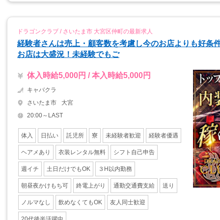
ドラゴンクラブ / さいたま市 大宮区仲町の最新求人
経験者さんは売上・顧客数を考慮し今のお店よりも好条
お店は大盛況！未経験でもご
体入時給5,000円 / 本入時給5,000円
キャバクラ
さいたま市
大宮
20:00～LAST
体入
日払い
託児所
寮
未経験者歓迎
経験者優遇
ヘアメあり
衣装レンタル無料
シフト自己申告
週イチ
土日だけでもOK
３H以内勤務
朝昼夜かけもち可
終電上がり
通勤交通費支給
送り
ノルマなし
飲めなくてもOK
友人同士歓迎
20代後半活躍中