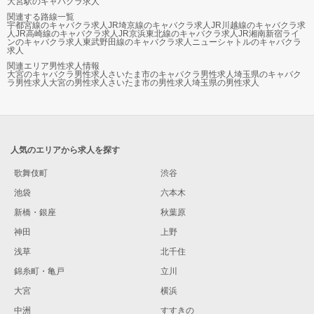
大宮駅のキャバクラ求人
関連する路線一覧
宇都宮線のキャバクラ求人
JR埼京線のキャバクラ求人
JR川越線のキャバクラ求
人
JR高崎線のキャバクラ求人
JR京浜東北線のキャバクラ求人
JR湘南新宿ライ
ンのキャバクラ求人
東武野田線のキャバクラ求人
ニューシャトルのキャバクラ
求人
関連エリア男性求人情報
大宮のキャバクラ男性求人
さいたま市のキャバクラ男性求人
埼玉県のキャバク
ラ男性求人
大宮の男性求人
さいたま市の男性求人
埼玉県の男性求人
人気のエリアから求人を探す
歌舞伎町
渋谷
池袋
六本木
新橋・銀座
秋葉原
神田
上野
浅草
北千住
錦糸町・亀戸
立川
大宮
横浜
中洲
すすきの