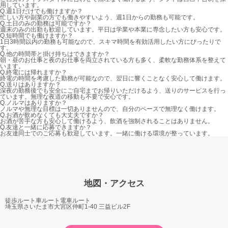
用しています。
Q.
週1日だけでも働けますか？
忙しい方や副業の方でも働きやすいよう、週1日からの勤務も可能です。
Q.
土日のみの勤務は可能ですか？
週末のみの出勤も歓迎しています。平日は学業や本業に専念したい方も安心です。
Q.
短時間でも働けますか？
1日3時間以内の勤務も可能なので、スキマ時間を有効活用したい方にぴったりで
す。
Q.
他の時間帯と掛け持ちはできますか？
朝・昼のお仕事と夜のお仕事を両立されている方も多く、柔軟な勤務体系を整えて
います。
Q.
終電には帰れますか？
終電の時間を考慮した勤務が可能なので、翌日に響くことなく安心して働けます。
Q.
送りはありますか？
深夜の勤務後でも安全にご自宅までお帰りいただけるよう、送りのサービスを行っ
ています。無理な夜道の移動も不要で安心です。
Q.
ノルマはありますか？
ノルマや無理な目標は一切ありませんので、自分のペースで無理なく働けます。
Q.
お酒が飲めなくても大丈夫ですか？
お酒が苦手な方も安心して働けるよう、飲酒を強制されることはありません。
Q.
友達と一緒に応募できますか？
お友達同士でのご応募も歓迎しています。一緒に働ける環境が整っています。
地図・アクセス
徒歩ルート
車ルート
電車ルート
埼玉県さいたま市大宮区仲町1-40 三益ビル2F