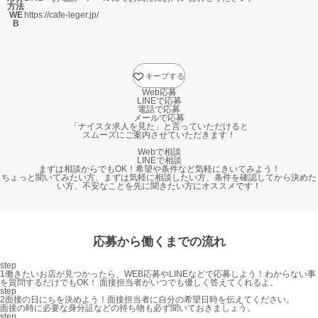
方法
WE
https://cafe-leger.jp/
B
キープする
Web応募
LINEで応募
電話で応募
メールで応募
「ナイスタ求人を見た」と言っていただけると
スムーズにご案内させていただきます！
Webで相談
LINEで相談
まずは相談からでもOK！希望や条件など気軽にきいてみよう！
ちょっと聞いてみたい方、まずは気軽に相談したい方、条件を確認してから決めた
い方、不安なことを先に聞きたい方にオススメです！
応募から働くまでの流れ
step
1
働きたいお店が見つかったら、WEB応募やLINEなどで応募しよう！
わからない事
を質問するだけでもOK！ 面接担当者がいつでも優しく答えてくれるよ。
step
2
面接の日にちを決めよう！
面接担当者に自分の希望日時を伝えてください。
面接の時に必要な身分証などの持ち物も必ず聞いておきましょう。
step