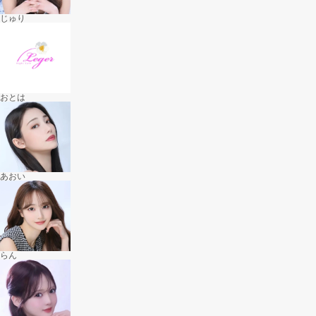
じゅり
おとは
あおい
らん