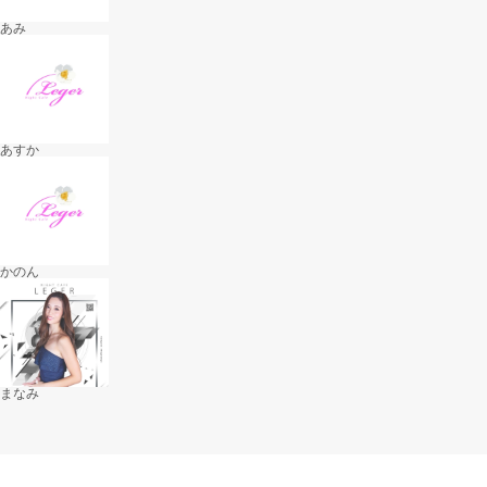
あみ
あすか
かのん
まなみ