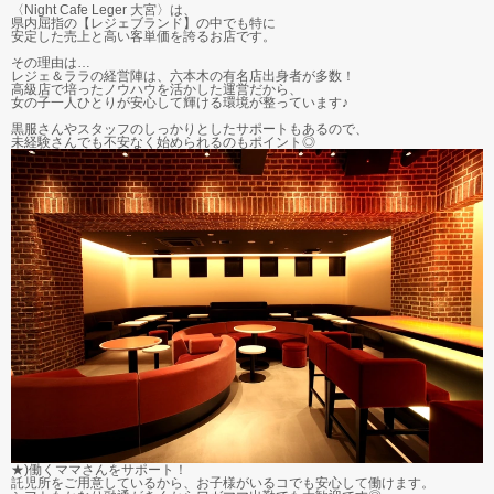
〈Night Cafe Leger 大宮〉は、
県内屈指の【レジェブランド】の中でも特に
安定した売上と高い客単価を誇るお店です。
その理由は…
レジェ＆ララの経営陣は、六本木の有名店出身者が多数！
高級店で培ったノウハウを活かした運営だから、
女の子一人ひとりが安心して輝ける環境が整っています♪
黒服さんやスタッフのしっかりとしたサポートもあるので、
未経験さんでも不安なく始められるのもポイント◎
★)働くママさんをサポート！
託児所をご用意しているから、お子様がいるコでも安心して働けます。