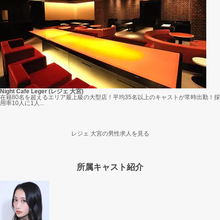
Night Cafe Leger (レジェ 大宮)
在籍80名を超えるエリア最上級の大型店！平均35名以上のキャストが常時出勤！採
用率10人に1人...
レジェ 大宮の男性求人を見る
所属キャスト紹介