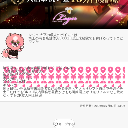
レジェ 大宮の求人のポイントは...
埼玉の有名店舗
体入5,000円以上
未経験でも稼げる
ってトコだ
ワン🐾
埼玉県さいたま市大宮区仲町1-40 三益ビル2F
JR各線 大宮駅より徒歩3分
体入時給5,000円〜
本入時給5,000円〜
20:00 ～ LAST
キャバクラ
体入
日払い
託児所
寮
未経験者歓迎
経験者優遇
ヘアメあり
シフト自己申告
週イチ
土日だけでもOK
３H以内勤務
朝昼夜かけもち可
終電上がり
送り
ノルマなし
飲め
なくてもOK
友人同士歓迎
最終更新：
2026年07月07日 13:26
キープする