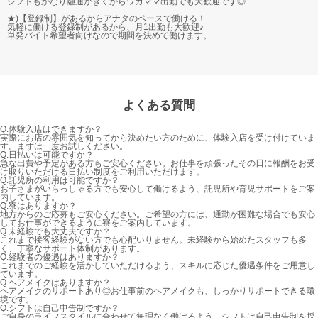
シフトもかなり融通がきくからワガママ出勤でも大歓迎です◎
★)【登録制】があるからアナタのペースで働ける！
気軽に働ける登録制があるから、月1出勤も大歓迎♪
単発バイト希望者向けなので期間を決めて働けます。
よくある質問
Q.
体験入店はできますか？
実際にお店の雰囲気を知ってから決めたい方のために、体験入店を受け付けていま
す。まずは一度お試しください。
Q.
日払いは可能ですか？
急な出費や予定がある方もご安心ください。お仕事を頑張ったその日に報酬をお受
け取りいただける日払い制度をご利用いただけます。
Q.
託児所の利用は可能ですか？
お子さまがいらっしゃる方でも安心して働けるよう、託児所や育児サポートをご案
内しています。
Q.
寮はありますか？
地方からのご応募もご安心ください。ご希望の方には、通勤が困難な場合でも安心
してお仕事ができるように寮をご案内しています。
Q.
未経験でも大丈夫ですか？
これまで接客経験がない方でも心配いりません。未経験から始めたスタッフも多
く、丁寧なサポート体制があります。
Q.
経験者の優遇はありますか？
これまでのご経験を活かしていただけるよう、スキルに応じた優遇条件をご用意し
ています。
Q.
ヘアメイクはありますか？
ヘアメイクのサポートあり◎お仕事前のヘアメイクも、しっかりサポートできる環
境です。
Q.
シフトは自己申告制ですか？
ご自身のライフスタイルに合わせて無理なく働けるよう、シフトは自己申告制を採