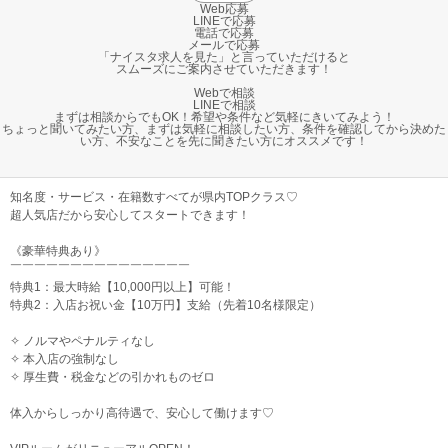
Web応募
LINEで応募
電話で応募
メールで応募
「ナイスタ求人を見た」と言っていただけると
スムーズにご案内させていただきます！
Webで相談
LINEで相談
まずは相談からでもOK！希望や条件など気軽にきいてみよう！
ちょっと聞いてみたい方、まずは気軽に相談したい方、条件を確認してから決めた
い方、不安なことを先に聞きたい方にオススメです！
知名度・サービス・在籍数すべてが県内TOPクラス♡
超人気店だから安心してスタートできます！
《豪華特典あり》
￣￣￣￣￣￣￣￣￣￣￣￣￣￣￣
特典1：最大時給【10,000円以上】可能！
特典2：入店お祝い金【10万円】支給（先着10名様限定）
✧ ノルマやペナルティなし
✧ 本入店の強制なし
✧ 厚生費・税金などの引かれものゼロ
体入からしっかり高待遇で、安心して働けます♡