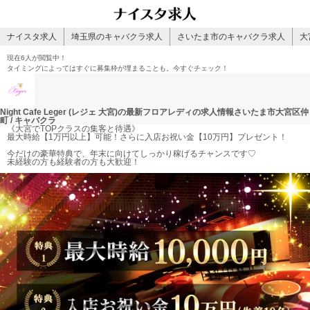
ナイスタ求人
埼玉県のキャバクラ求人
さいたま市のキャバクラ求人
大
現在
6人
が閲覧中！
タイミングによってはすぐに募集枠が埋まることも。今すぐチェック！
Night Cafe Leger (レジェ 大宮)の最新フロアレディの求人情報
さいたま市大宮区仲
町 / キャバクラ
《大宮でTOPクラスの集客と待遇》
最大時給【1万円以上】可能！さらに入店お祝い金【10万円】プレゼント！
今だけの豪華特典で、年末に向けてしっかり稼げるチャンスです♡
未経験の方も経験者の方も大歓迎！