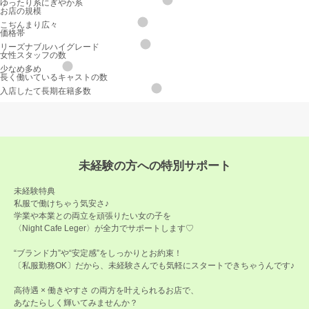
ゆったり系
にぎやか系
お店の規模
こぢんまり
広々
価格帯
リーズナブル
ハイグレード
女性スタッフの数
少なめ
多め
長く働いているキャストの数
入店したて
長期在籍多数
未経験の方への特別サポート
未経験特典
私服で働けちゃう気安さ♪
学業や本業との両立を頑張りたい女の子を
〈Night Cafe Leger〉が全力でサポートします♡
“ブランド力”や“安定感”をしっかりとお約束！
〔私服勤務OK〕だから、未経験さんでも気軽にスタートできちゃうんです♪
高待遇 × 働きやすさ の両方を叶えられるお店で、
あなたらしく輝いてみませんか？