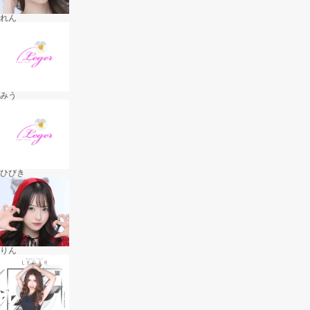
れん
みう
ひびき
りん