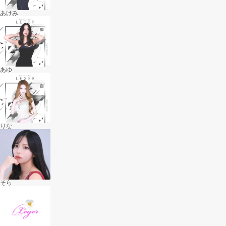
あけみ
あゆ
りな
そら