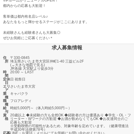
VIPルームがリニューアルOPEN！
都内からの応募も大歓迎！
客単価は都内有名店レベル♪
あなたをもっと輝かせるステージがここにあります。
未経験さんも経験者さんも大募集◎
ぜひお気軽にご応募ください＊
求人募集情報
住
〒330-0845
所
埼玉県さいたま市大宮区仲町1-40 三益ビル2F
(→
大きな地図で見る
)
JR各線 大宮駅より徒歩3分
時
20:00 ～ LAST
間
定休
日 祝祭日
日
エリ
さいたま市
大宮
ア
業
キャバクラ
種
職
フロアレディ
種
給
時給5,000円～（体入時給5,000円～）
与
資
20歳以上 ◆未経験の方も全然OK ◆経験者の方は優遇あり ◆学生・OL・フ
格
リーター・Wワークの方歓迎 ◆お酒が飲めなくてもOK ◆お友達同士のご
応募も大歓迎
※受動喫煙の可能性があるため、対象年齢を定めています。（健康増進法
平成30年法律第78号）
応募
LINE・お電話・メールにてお気軽にお問い合わせください。