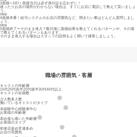
3
面接へGO！
面接当日は必ず身分証を忘れずに！
迷ったりお店の場所がわからない場合は、すぐにお店に電話して教えて貰いましょ
う。
step
4
面接本番！
給与システムやお店の雰囲気など、聞きたい事はどんどん質問しまし
ょう。
step
5
面接終了〜そのまま体入？
数日後に面接結果を教えてくれるパターンや、その場
で教えてくれるパターンもあります。
そのまま体入する場合はスタッフの説明をよく聞いて接客しましょう。
職場の雰囲気・客層
キャストの年齢層
10代
20代前半
20代後半
30代
40代以上
キャストの在籍数
少人数
多人数
働いているキャストのタイプ
未経験中心
経験者中心
お客様の年齢層
若め
落ち着いた年齢層
お客様のタイプ
初来店多め
常連多め
お店の雰囲気