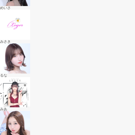
めいさ
みさき
るな
みあ