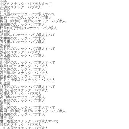
北区
北区のスナック・パブ求人すべて
赤羽のスナック・パブ求人
江東区
江東区のスナック・パブ求人すべて
亀戸・平井のスナック・パブ求人
両国・錦糸町・亀戸のスナック・パブ求人
東陽町のスナック・パブ求人
門前仲町[門仲]のスナック・パブ求人
品川区
品川区のスナック・パブ求人すべて
大井町のスナック・パブ求人
五反田のスナック・パブ求人
渋谷区
渋谷区のスナック・パブ求人すべて
渋谷のスナック・パブ求人
恵比寿のスナック・パブ求人
新宿区
新宿区のスナック・パブ求人すべて
歌舞伎町のスナック・パブ求人
大久保のスナック・パブ求人
高田馬場のスナック・パブ求人
西新宿のスナック・パブ求人
四谷・神楽坂のスナック・パブ求人
杉並区
杉並区のスナック・パブ求人すべて
阿佐ヶ谷のスナック・パブ求人
荻窪のスナック・パブ求人
高円寺のスナック・パブ求人
西荻窪のスナック・パブ求人
墨田区
墨田区のスナック・パブ求人すべて
両国・錦糸町・亀戸のスナック・パブ求人
錦糸町のスナック・パブ求人
世田谷区
世田谷区のスナック・パブ求人すべて
経堂のスナック・パブ求人
三軒茶屋のスナック・パブ求人