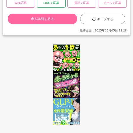
Web応募
LINEで応募
電話で応募
メールで応募
求人詳細を見る
キープする
最終更新：
2025年09月05日 12:28