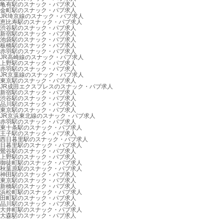
亀有駅のスナック・パブ求人
金町駅のスナック・パブ求人
JR埼京線のスナック・パブ求人
恵比寿駅のスナック・パブ求人
渋谷駅のスナック・パブ求人
新宿駅のスナック・パブ求人
池袋駅のスナック・パブ求人
板橋駅のスナック・パブ求人
赤羽駅のスナック・パブ求人
JR高崎線のスナック・パブ求人
上野駅のスナック・パブ求人
赤羽駅のスナック・パブ求人
JR京葉線のスナック・パブ求人
東京駅のスナック・パブ求人
JR成田エクスプレスのスナック・パブ求人
新宿駅のスナック・パブ求人
渋谷駅のスナック・パブ求人
品川駅のスナック・パブ求人
東京駅のスナック・パブ求人
JR京浜東北線のスナック・パブ求人
赤羽駅のスナック・パブ求人
東十条駅のスナック・パブ求人
王子駅のスナック・パブ求人
西日暮里駅のスナック・パブ求人
日暮里駅のスナック・パブ求人
鶯谷駅のスナック・パブ求人
上野駅のスナック・パブ求人
御徒町駅のスナック・パブ求人
秋葉原駅のスナック・パブ求人
神田駅のスナック・パブ求人
東京駅のスナック・パブ求人
新橋駅のスナック・パブ求人
浜松町駅のスナック・パブ求人
田町駅のスナック・パブ求人
品川駅のスナック・パブ求人
大井町駅のスナック・パブ求人
大森駅のスナック・パブ求人