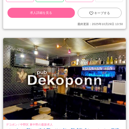
求人詳細を見る
キープする
最終更新：
2025年10月29日 13:50
デコポン / 中野区 東中野の最新求人