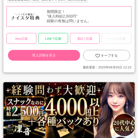
期間限定！
”体入時給2,000円”
経験の有無は問いません。
Web応募
LINEで応募
電話で応募
メールで応募
求人詳細を見る
キープする
最終更新：
2025年09月05日 12:22