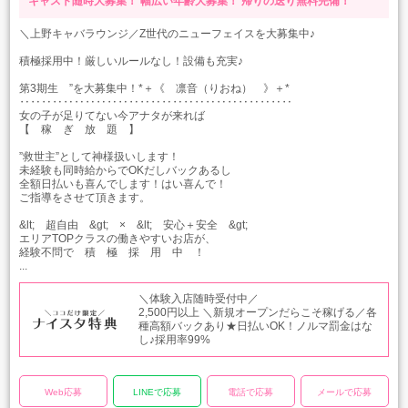
キャスト随時大募集！
幅広い年齢大募集！
帰りの送り無料完備！
＼上野キャバラウンジ／Z世代のニューフェイスを大募集中♪
積極採用中！厳しいルールなし！設備も充実♪
第3期生 ”を大募集中！*＋《 凛音（りおね） 》＋*
‥‥‥‥‥‥‥‥‥‥‥‥‥‥‥‥‥‥‥‥‥‥‥‥‥
女の子が足りてない今アナタが来れば
【 稼 ぎ 放 題 】
”救世主”として神様扱いします！
未経験も同時給からでOKだしバックあるし
全額日払いも喜んでします！はい喜んで！
ご指導をさせて頂きます。
&lt; 超自由 &gt; × &lt; 安心＋安全 &gt;
エリアTOPクラスの働きやすいお店が、
経験不問で 積 極 採 用 中 ！
...
＼体験入店随時受付中／
2,500円以上 ＼新規オープンだらこそ稼げる／各
種高額バックあり★日払いOK！ノルマ罰金はな
し♪採用率99%
Web応募
LINEで応募
電話で応募
メールで応募