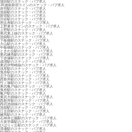
蒲田駅のスナック・パブ求人
JR湘南新宿ラインのスナック・パブ求人
赤羽駅のスナック・パブ求人
池袋駅のスナック・パブ求人
新宿駅のスナック・パブ求人
渋谷駅のスナック・パブ求人
恵比寿駅のスナック・パブ求人
上野東京ラインのスナック・パブ求人
上野駅のスナック・パブ求人
東武東上線のスナック・パブ求人
池袋駅のスナック・パブ求人
下板橋駅のスナック・パブ求人
大山駅のスナック・パブ求人
中板橋駅のスナック・パブ求人
ときわ台駅のスナック・パブ求人
東武練馬駅のスナック・パブ求人
下赤塚駅のスナック・パブ求人
成増駅のスナック・パブ求人
東武伊勢崎線のスナック・パブ求人
浅草駅のスナック・パブ求人
曳舟駅のスナック・パブ求人
北千住駅のスナック・パブ求人
西新井駅のスナック・パブ求人
竹ノ塚駅のスナック・パブ求人
東武亀戸線のスナック・パブ求人
曳舟駅のスナック・パブ求人
亀戸駅のスナック・パブ求人
東武大師線のスナック・パブ求人
西新井駅のスナック・パブ求人
西武池袋線のスナック・パブ求人
池袋駅のスナック・パブ求人
江古田駅のスナック・パブ求人
練馬駅のスナック・パブ求人
石神井公園駅のスナック・パブ求人
大泉学園駅のスナック・パブ求人
ひばりヶ丘駅のスナック・パブ求人
清瀬駅のスナック・パブ求人