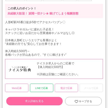
この求人のポイント！
未経験大歓迎！
派閥一切ナシ★
稼げてしまう報酬形態
人形町駅A5番口徒歩5秒でアクセスバツグン〇
キャバクラやガルバに疲れた子必見！
スナックに近いお店だから営業連絡やノルマはなし◎
日本橋人形町というエリアも客層がよく
“未経験の方でも”安心してお仕事できます！
体入時給3,500円～
各種バックが沢山あるので、“すぐに稼げます♪”
ナイスタ求人からのご応募で
【体入時給3,500円】
※詳細は店舗にご確認ください。
Web応募
LINEで応募
電話で応募
メールで応募
求人詳細を見る
キープする