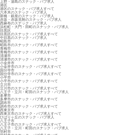
上野・湯島のスナック・パブ求人
港区
港区のスナック・パブ求人すべて
六本木のスナック・パブ求人
新橋・銀座のスナック・パブ求人
赤坂・赤坂見附のスナック・パブ求人
西麻布のスナック・パブ求人
浜松町・大門・田町のスナック・パブ求人
目黒区
目黒区のスナック・パブ求人すべて
中目黒のスナック・パブ求人
昭島市
昭島市のスナック・パブ求人すべて
青梅市
青梅市のスナック・パブ求人すべて
清瀬市
清瀬市のスナック・パブ求人すべて
小金井市
小金井市のスナック・パブ求人すべて
国分寺市
国分寺市のスナック・パブ求人すべて
小平市
小平市のスナック・パブ求人すべて
立川市
立川市のスナック・パブ求人すべて
八王子・立川・町田のスナック・パブ求人
多摩市
多摩市のスナック・パブ求人すべて
調布市
調布市のスナック・パブ求人すべて
西東京市
西東京市のスナック・パブ求人すべて
ひばりヶ丘のスナック・パブ求人
八王子市
八王子市のスナック・パブ求人すべて
八王子・立川・町田のスナック・パブ求人
羽村市