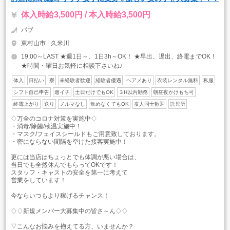
体入時給3,500円 / 本入時給3,500円
パブ
東村山市
久米川
19:00～LAST ★週1日～、1日3h～OK！ ★早出、遅出、終電までOK！
★時間・曜日お気軽に相談下さいね♪
体入
日払い
寮
未経験者歓迎
経験者優遇
ヘアメあり
衣装レンタル無料
私服
シフト自己申告
週イチ
土日だけでもOK
３H以内勤務
朝昼夜かけもち可
終電上がり
送り
ノルマなし
飲めなくてもOK
友人同士歓迎
託児所
♢万全のコロナ対策を実施中♢
・消毒/除菌/検温実施中！
・マスク/フェイスシールドもご用意致しております。
・密にならない間隔を空けた接客実施中！
更には当店はちょっとでも体調が悪い場合は、
当日でも全然休んでもらってOKです！
スタッフ・キャストの安全を第一に考えて
営業をしています！
今ならいつもより稼げるチャンス！
♢♢新規メンバー大募集中の皆さ～ん♢♢
▽こんなお悩みを抱えてる方、いませんか？