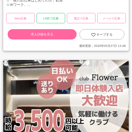
☆「夜のお仕事はじめての方」歓迎
☆Ｗワーク、...
Web応募
LINEで応募
電話で応募
メールで応募
求人詳細を見る
キープする
最終更新：
2026年05月27日 13:48