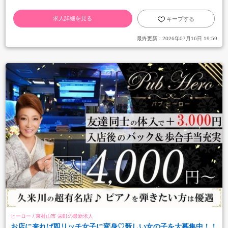
求人詳細を見る
キープする
最終更新：
2026年07月16日 19:59
ヒーロー / 東村山市 栄町の最新求人
お店に来れば即リッチ女子に変身♡新しい女の子を大募集中！！