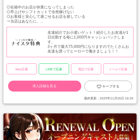
◎在籍中のお店が休業になってしまった
◎早上げやシフトカットで全然稼げない
◎お客様と安心して過ごせるお店を探している
⇒当店はあなたに、...
友達紹介でお小遣いゲット！紹介したお友達が1
日出勤する毎に1,000円キャッシュバックしま
す。
3ヶ月で最大75,000円になりますのでたくさんお
友達を誘ってヒーローで働きましょう！！
Web応募
LINEで応募
電話で応募
メールで応募
求人詳細を見る
キープする
最終更新：
2025年11月26日 16:20