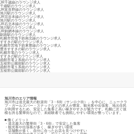
JR千歳線のラウンジ求人
千歳駅のラウンジ求人
JR富良野線のラウンジ求人
旭川駅のラウンジ求人
JR宗谷本線のラウンジ求人
旭川駅のラウンジ求人
JR石北本線のラウンジ求人
旭川駅のラウンジ求人
JR釧網本線のラウンジ求人
釧路駅のラウンジ求人
札幌市営地下鉄南北線のラウンジ求人
すすきの駅のラウンジ求人
札幌市営地下鉄東豊線のラウンジ求人
豊水すすきの駅のラウンジ求人
札幌市電のラウンジ求人
すすきの駅のラウンジ求人
函館市電２系統のラウンジ求人
五稜郭公園前駅のラウンジ求人
函館市電５系統のラウンジ求人
五稜郭公園前駅のラウンジ求人
旭川市のエリア情報
旭川市は道北最大の歓楽街「3・6街（サンロク街）」を中心に、ニュークラ
ブ・ガールズバー・スナックなどの求人が豊富。観光客や出張客、地元住民
が利用するため、安定した集客と高い稼ぎやすさが魅力です。札幌に次ぐ規
模を誇る繁華街なので、未経験者でも挑戦しやすい環境が整っています。
■ 働くメリット
・道北最大の繁華街「3・6街」で安定した集客
・観光客や出張客が多く、稼ぎやすい環境
・店舗数が多く、自分に合ったお店を見つけやすい