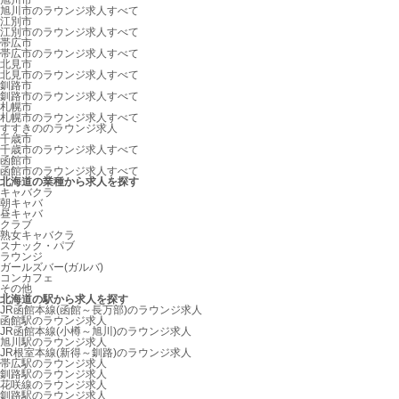
旭川市
旭川市のラウンジ求人すべて
江別市
江別市のラウンジ求人すべて
帯広市
帯広市のラウンジ求人すべて
北見市
北見市のラウンジ求人すべて
釧路市
釧路市のラウンジ求人すべて
札幌市
札幌市のラウンジ求人すべて
すすきののラウンジ求人
千歳市
千歳市のラウンジ求人すべて
函館市
函館市のラウンジ求人すべて
北海道の業種から求人を探す
キャバクラ
朝キャバ
昼キャバ
クラブ
熟女キャバクラ
スナック・パブ
ラウンジ
ガールズバー(ガルバ)
コンカフェ
その他
北海道の駅から求人を探す
JR函館本線(函館～長万部)のラウンジ求人
函館駅のラウンジ求人
JR函館本線(小樽～旭川)のラウンジ求人
旭川駅のラウンジ求人
JR根室本線(新得～釧路)のラウンジ求人
帯広駅のラウンジ求人
釧路駅のラウンジ求人
花咲線のラウンジ求人
釧路駅のラウンジ求人