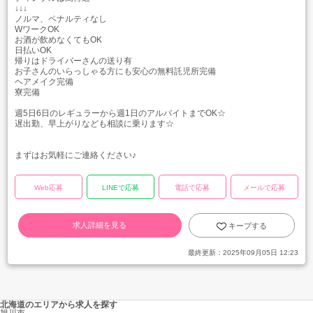
↓↓↓
ノルマ、ペナルティなし
WワークOK
お酒が飲めなくてもOK
日払いOK
帰りはドライバーさんの送り有
お子さんのいらっしゃる方にも安心の無料託児所完備
ヘアメイク完備
寮完備
週5日6日のレギュラーから週1日のアルバイトまでOK☆
遅出勤、早上がりなども相談に乗ります☆
まずはお気軽にご連絡ください♪
Web応募
LINEで応募
電話で応募
メールで応募
求人詳細を見る
キープする
最終更新：
2025年09月05日 12:23
北海道のエリアから求人を探す