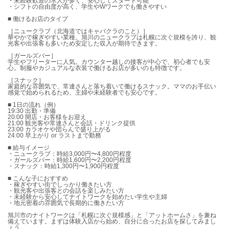
・未経験歓迎の求人が多く、安心してスタート可能
・シフトの自由度が高く、学生やWワークでも働きやすい
■ 働けるお店のタイプ
［ニュークラブ（北海道ではキャバクラのこと）］
華やかで稼ぎやすい業種。旭川のニュークラブは札幌に次ぐ規模を誇り、観
光客や出張客も多いため安定した収入が期待できます。
［ガールズバー］
学生やフリーターに人気。カウンター越しの接客が中心で、初心者でも安
心。制服やカジュアルな衣装で働けるお店が多いのも特徴です。
［スナック］
家庭的な雰囲気で、常連さんと落ち着いて働けるスナック。ママのお手伝い
感覚で始められるため、主婦や未経験者でも安心です。
■ 1日の流れ（例）
19:30 出勤・準備
20:00 開店・お客様をお迎え
21:00 観光客や常連さんと会話・ドリンク提供
23:00 カラオケや団らんで盛り上がる
24:00 早上がり or ラストまで勤務
■ 給与イメージ
・ニュークラブ：時給3,000円〜4,800円程度
・ガールズバー：時給1,600円〜2,200円程度
・スナック：時給1,300円〜1,900円程度
■ こんな子におすすめ
・稼ぎやすい街でしっかり働きたい方
・観光客や出張客との会話を楽しみたい方
・未経験から安心してナイトワークを始めたい学生や主婦
・地元密着の雰囲気で長期的に働きたい方
旭川市のナイトワークは「札幌に次ぐ規模感」と「アットホームさ」を兼ね
備えています。まずは体験入店から始め、自分に合ったお店を探してみまし
ょう。