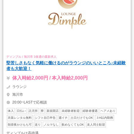
ディンプル / 旭川市 3条通の最新求人
堅苦しさもなく気軽に働けるのがラウンジのいいところ♪未経験
者も大歓迎！
体入時給2,000円 / 本入時給2,000円
ラウンジ
旭川市
20:00~LASTで応相談
体入
日払い
託児所
寮
新規開店
未経験者歓迎
経験者優遇
ヘアメあり
衣装レンタル無料
シフト自己申告
週イチ
土日だけでもOK
３H以内勤務
朝昼夜かけもち可
送り
ノルマなし
飲めなくてもOK
友人同士歓迎
ディンプルは高待遇