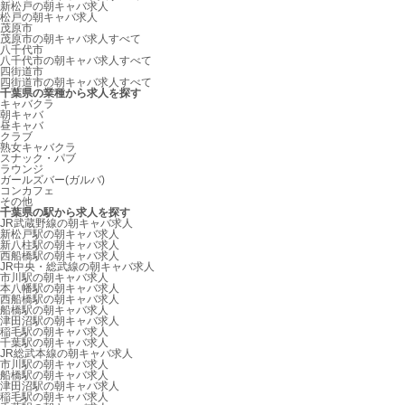
新松戸の朝キャバ求人
松戸の朝キャバ求人
茂原市
茂原市の朝キャバ求人すべて
八千代市
八千代市の朝キャバ求人すべて
四街道市
四街道市の朝キャバ求人すべて
千葉県の業種から求人を探す
キャバクラ
朝キャバ
昼キャバ
クラブ
熟女キャバクラ
スナック・パブ
ラウンジ
ガールズバー(ガルバ)
コンカフェ
その他
千葉県の駅から求人を探す
JR武蔵野線の朝キャバ求人
新松戸駅の朝キャバ求人
新八柱駅の朝キャバ求人
西船橋駅の朝キャバ求人
JR中央・総武線の朝キャバ求人
市川駅の朝キャバ求人
本八幡駅の朝キャバ求人
西船橋駅の朝キャバ求人
船橋駅の朝キャバ求人
津田沼駅の朝キャバ求人
稲毛駅の朝キャバ求人
千葉駅の朝キャバ求人
JR総武本線の朝キャバ求人
市川駅の朝キャバ求人
船橋駅の朝キャバ求人
津田沼駅の朝キャバ求人
稲毛駅の朝キャバ求人