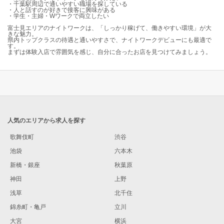
・千葉駅周辺で通いやすい職場を探している
・人と話すのが好きで接客に興味がある
・学生・主婦・Wワークで両立したい
富士見エリアのナイトワークは、「しっかり稼げて、働きやすい環境」が大
きな魅力。
県内トップクラスの待遇と通いやすさで、ナイトワークデビューにも最適で
す。
まずは体験入店で雰囲気を感じ、自分に合ったお店を見つけてみましょう。
人気のエリアから求人を探す
歌舞伎町
渋谷
池袋
六本木
新橋・銀座
秋葉原
神田
上野
浅草
北千住
錦糸町・亀戸
立川
大宮
横浜