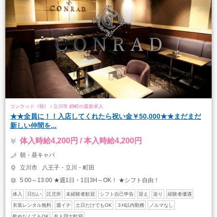
コンラッド《朝》 / 立川市 錦町の最新求人
★★全員に！！入店してくれたら祝い金￥50,000★★まだまだ
新しい仲間を...
体入時給4,200円 / 本入時給4,200円
朝・昼キャバ
立川市
八王子・立川・町田
5:00～13:00 ★週1日・1日3H～OK！ ★シフト自由！
体入
日払い
託児所
未経験者歓迎
シフト自己申告
迎え
送り
経験者優遇
衣装レンタル無料
週イチ
土日だけでもOK
３H以内勤務
ノルマなし
飲めなくてもOK
友人同士歓迎