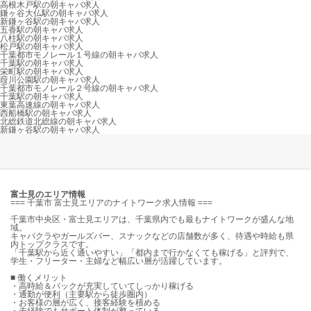
高根木戸駅の朝キャバ求人
鎌ヶ谷大仏駅の朝キャバ求人
新鎌ヶ谷駅の朝キャバ求人
五香駅の朝キャバ求人
八柱駅の朝キャバ求人
松戸駅の朝キャバ求人
千葉都市モノレール１号線の朝キャバ求人
千葉駅の朝キャバ求人
栄町駅の朝キャバ求人
葭川公園駅の朝キャバ求人
千葉都市モノレール２号線の朝キャバ求人
千葉駅の朝キャバ求人
東葉高速線の朝キャバ求人
西船橋駅の朝キャバ求人
北総鉄道北総線の朝キャバ求人
新鎌ヶ谷駅の朝キャバ求人
富士見のエリア情報
=== 千葉市 富士見エリアのナイトワーク求人情報 ===
千葉市中央区・富士見エリアは、千葉県内でも最もナイトワークが盛んな地
域。
キャバクラやガールズバー、スナックなどの店舗数が多く、待遇や時給も県
内トップクラスです。
「千葉駅から近く通いやすい」「都内まで行かなくても稼げる」と評判で、
学生・フリーター・主婦など幅広い層が活躍しています。
■ 働くメリット
・高時給＆バックが充実していてしっかり稼げる
・通勤が便利（主要駅から徒歩圏内）
・お客様の層が広く、接客経験を積める