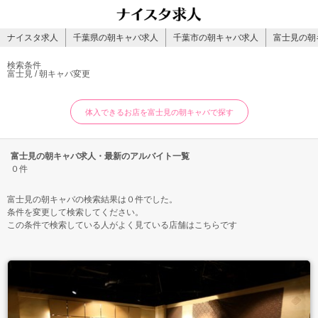
ナイスタ求人
千葉県の朝キャバ求人
千葉市の朝キャバ求人
富士見の朝
検索条件
富士見 / 朝キャバ
変更
体入できるお店を富士見の朝キャバで探す
富士見の朝キャバ求人・最新のアルバイト一覧
０件
富士見の朝キャバの検索結果は０件でした。
条件を変更して検索してください。
この条件で検索している人がよく見ている店舗はこちらです