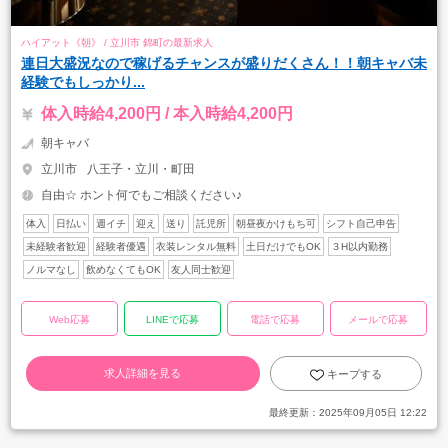
ハイアット《朝》 / 立川市 錦町の最新求人
連日大盛況なので稼げるチャンスが盛りだくさん！！朝キャバ未
経験でもしっかり...
体入時給4,200円 / 本入時給4,200円
朝キャバ
立川市
八王子・立川・町田
自由☆ ホント何でもご相談ください♪
体入
日払い
週イチ
迎え
送り
託児所
朝昼夜かけもち可
シフト自己申告
未経験者歓迎
経験者優遇
衣装レンタル無料
土日だけでもOK
３H以内勤務
ノルマなし
飲めなくてもOK
友人同士歓迎
Web応募
LINEで応募
電話で応募
メールで応募
求人詳細を見る
キープする
最終更新：
2025年09月05日 12:22