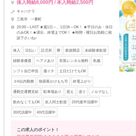
体入時給8,000円 / 本入時給2,500円
キャバクラ
三島市
一番町
20:00～LAST ★週1日～、1日3h～OK！ ★平日のみ・休日
のみOK！★遅出、終電までOK！ ★時間・曜日お気軽に相
談下さいね♪
体入
日払い
託児所
寮
新規開店
未経験者歓迎
経験者優遇
ヘアメあり
衣装レンタル無料
私服
シフト自己申告
週イチ
土日だけでもOK
３H以内勤務
朝昼夜かけもち可
終電上がり
通勤交通費支給
駐車場あり
迎え
送り
ノルマなし
飲めなくてもOK
友人同士歓迎
20代後半活躍中
30代活躍中
40代活躍中
この求人のポイント！