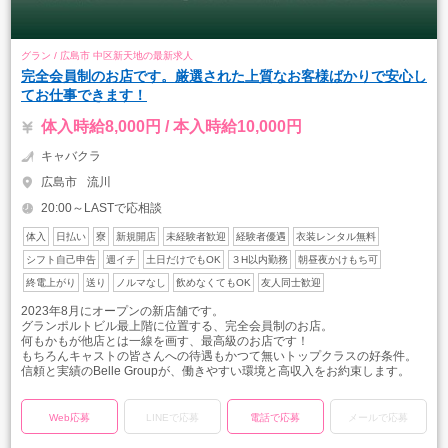
グラン / 広島市 中区新天地の最新求人
完全会員制のお店です。厳選された上質なお客様ばかりで安心し
てお仕事できます！
体入時給8,000円 / 本入時給10,000円
キャバクラ
広島市
流川
20:00～LASTで応相談
体入
日払い
寮
新規開店
未経験者歓迎
経験者優遇
衣装レンタル無料
シフト自己申告
週イチ
土日だけでもOK
３H以内勤務
朝昼夜かけもち可
終電上がり
送り
ノルマなし
飲めなくてもOK
友人同士歓迎
2023年8月にオープンの新店舗です。
グランポルトビル最上階に位置する、完全会員制のお店。
何もかもが他店とは一線を画す、最高級のお店です！
もちろんキャストの皆さんへの待遇もかつて無いトップクラスの好条件。
信頼と実績のBelle Groupが、働きやすい環境と高収入をお約束します。
Web応募
LINEで応募
電話で応募
メールで応募