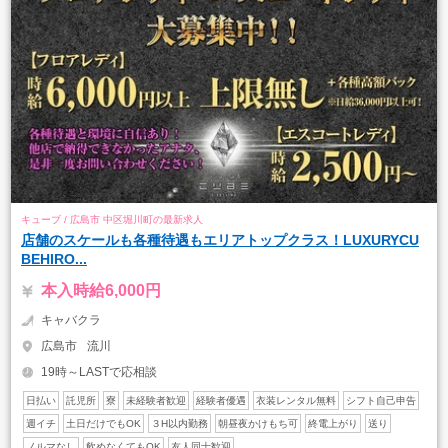
キューブ / 広島市 中区堀川町の最新求人
店舗のスケールも各種待遇もエリアトップクラス！LUXURYCU
BEHIRO...
本入時給6,000円
キャバクラ
広島市
流川
19時～LASTで応相談
日払い
託児所
寮
未経験者歓迎
経験者優遇
衣装レンタル無料
シフト自己申告
週イチ
土日だけでもOK
３H以内勤務
朝昼夜かけもち可
終電上がり
送り
ノルマなし
飲めなくてもOK
友人同士歓迎