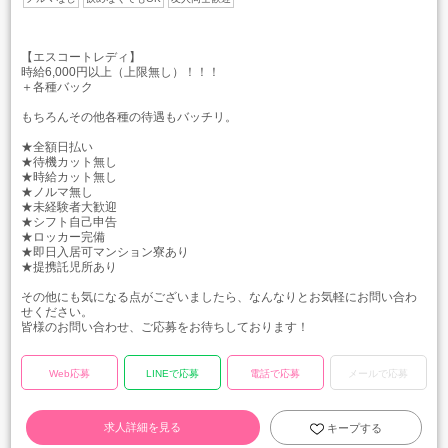
【エスコートレディ】
時給6,000円以上（上限無し）！！！
＋各種バック
もちろんその他各種の待遇もバッチリ。
★全額日払い
★待機カット無し
★時給カット無し
★ノルマ無し
★未経験者大歓迎
★シフト自己申告
★ロッカー完備
★即日入居可マンション寮あり
★提携託児所あり
その他にも気になる点がございましたら、なんなりとお気軽にお問い合わ
せください。
皆様のお問い合わせ、ご応募をお待ちしております！
Web応募
LINEで応募
電話で応募
メールで応募
求人詳細を見る
キープする