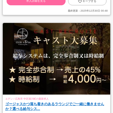
求人詳細を見る
キープする
最終更新：
2025年12月30日 00:48
エデン / 広島市 中区堀川町の最新求人
ゴージャスかつ落ち着きのあるラウンジでご一緒に働きません
か？選べる給与シス...