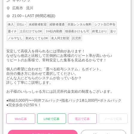
キャバクラ
広島市
流川
21:00～LAST (時間応相談)
体入
日払い
未経験者歓迎
経験者優遇
衣装レンタル無料
シフト自己申告
週イチ
土日だけでもOK
３H以内勤務
朝昼夜かけもち可
終電上がり
送り
ノルマなし
飲めなくてもOK
友人同士歓迎
託児所
安定して高収入を得られるには理由があります！
なぜなら他店と比較して圧倒的にお客様のリピート率が高いから♪
リピートのお客様で、常時安定した集客を見込めるからです！
個人の希望に合わせた「選べる給与システム」もポイント。
自分の働き方に合わせて選択してください。
どんな人にどちらのシステムが合っているか？
詳しく丁寧にご説明します。
お子様のいらっしゃる方には託児所代金支給の制度もございます。
●時給3,000円〜+同伴フルバック+指名バック1本1,000円+ボトルバック
●完全歩合小計50％！
Web応募
LINEで応募
電話で応募
メールで応募