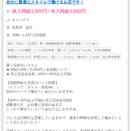
自分に最適なスタイルで働けるお店です！
体入時給3,000円 / 本入時給3,000円
キャバクラ
広島市
流川
20時～LASTで応相談
体入
日払い
託児所
寮
未経験者歓迎
経験者優遇
ヘアメあり
衣装レンタル無料
シフト自己申告
週イチ
土日だけでもOK
３H以内勤務
朝昼夜かけもち可
終電上がり
送り
ノルマなし
飲めなくてもOK
友人同士歓迎
選べる給与システム
★ 時給3,000～5,000円＋各高額バック！
★ 売上完全歩合制（40%〜50%以上可能）
【高額時給＆充実のバック制度】
（ドリンク・ボトル・指名etc…）
自分のペースで働きたいあなたにおすすめ。
【40%〜50%以上可能な売上完全歩合制】
経験者の方、お仕事に自信のある方、
しっかり稼ぎたいというあなたなにおすすめ。
ラピスは日曜日も営業していますので、週末の時間を利用して働きたいと
いう方にもぴったり！