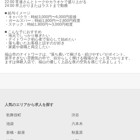
22:00 常連さんとトークやカラオケで盛り上がる
24:00 早上がりまたはラストまで勤務
■ 給与イメージ
・キャバクラ：時給3,000円〜6,000円前後
・ガールズバー：時給1,800円〜2,800円程度
・スナック：時給1,800円〜3,000円程度
■ こんな子におすすめ
・地元でしっかり稼ぎたい
・ナイトワーク初心者で安心して始めたい
・落ち着いたお客様と話すのが好き
・家庭や昼職と両立したい
福山市のナイトワークは、“落ち着いて稼げる・続けやすい”がポイント。
派手すぎない雰囲気の中で、自分らしく輝ける職場がきっと見つかります。
まずは体験入店で、福山の優しく上品な夜の空気を感じてみましょう。
人気のエリアから求人を探す
歌舞伎町
渋谷
池袋
六本木
新橋・銀座
秋葉原