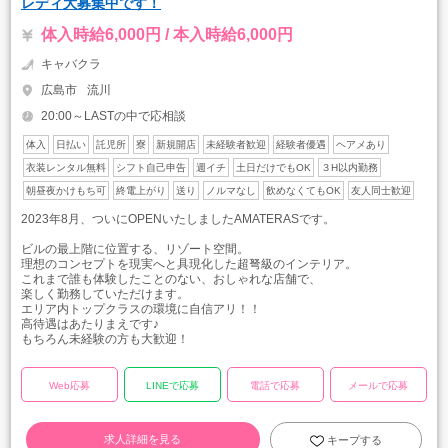
レディ大募集中です！
体入時給6,000円 / 本入時給6,000円
キャバクラ
広島市
流川
20:00～LASTの中で応相談
体入
日払い
託児所
寮
新規開店
未経験者歓迎
経験者優遇
ヘアメあり
衣装レンタル無料
シフト自己申告
週イチ
土日だけでもOK
３H以内勤務
朝昼夜かけもち可
終電上がり
送り
ノルマなし
飲めなくてもOK
友人同士歓迎
2023年8月、ついにOPENいたしましたAMATERASです。
ビルの最上階に位置する、リゾート空間。
理想のコンセプトを現実へと具現化した超弩級のインテリア。
これまで誰も体験したことのない、おしゃれな店舗で、
楽しく勤務していただけます。
エリア内トップクラスの環境に自信アリ！！
高待遇はあたりまえです♪
もちろん未経験の方も大歓迎！
Web応募
LINEで応募
電話で応募
メールで応募
求人詳細を見る
キープする