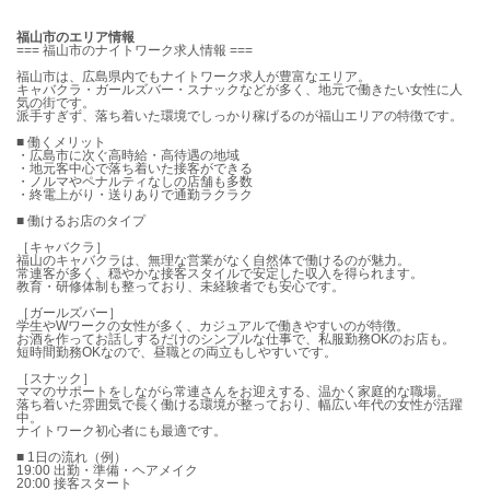
福山市のエリア情報
=== 福山市のナイトワーク求人情報 ===
福山市は、広島県内でもナイトワーク求人が豊富なエリア。
キャバクラ・ガールズバー・スナックなどが多く、地元で働きたい女性に人
気の街です。
派手すぎず、落ち着いた環境でしっかり稼げるのが福山エリアの特徴です。
■ 働くメリット
・広島市に次ぐ高時給・高待遇の地域
・地元客中心で落ち着いた接客ができる
・ノルマやペナルティなしの店舗も多数
・終電上がり・送りありで通勤ラクラク
■ 働けるお店のタイプ
［キャバクラ］
福山のキャバクラは、無理な営業がなく自然体で働けるのが魅力。
常連客が多く、穏やかな接客スタイルで安定した収入を得られます。
教育・研修体制も整っており、未経験者でも安心です。
［ガールズバー］
学生やWワークの女性が多く、カジュアルで働きやすいのが特徴。
お酒を作ってお話しするだけのシンプルな仕事で、私服勤務OKのお店も。
短時間勤務OKなので、昼職との両立もしやすいです。
［スナック］
ママのサポートをしながら常連さんをお迎えする、温かく家庭的な職場。
落ち着いた雰囲気で長く働ける環境が整っており、幅広い年代の女性が活躍
中。
ナイトワーク初心者にも最適です。
■ 1日の流れ（例）
19:00 出勤・準備・ヘアメイク
20:00 接客スタート