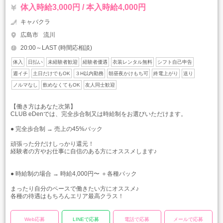
体入時給3,000円 / 本入時給4,000円
キャバクラ
広島市
流川
20:00～LAST (時間応相談)
体入
日払い
未経験者歓迎
経験者優遇
衣装レンタル無料
シフト自己申告
週イチ
土日だけでもOK
３H以内勤務
朝昼夜かけもち可
終電上がり
送り
ノルマなし
飲めなくてもOK
友人同士歓迎
【働き方はあなた次第】
CLUB eDenでは、完全歩合制又は時給制をお選びいただけます。
● 完全歩合制 → 売上の45%バック
頑張った分だけしっかり還元！
経験者の方やお仕事に自信のある方にオススメします♪
● 時給制の場合 → 時給4,000円〜 ＋各種バック
まったり自分のペースで働きたい方にオススメ♪
各種の待遇はもちろんエリア最高クラス！
Web応募
LINEで応募
電話で応募
メールで応募