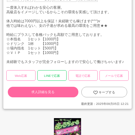
一度体入すればわかる安心の客層。
高級店をイメージしているからこその環境を実感して頂けます。
体入時給は7000円以上を保証！未経験でも稼げます(*^^)v
他では味わえない、女の子達が求める最高の環境をご用意★★
時給にプラスして各種バックも高額でご用意しております。
☆本指名 1セット【1000円】
☆ドリンク 1杯 【1000円】
☆場内指名 1セット【500円】
☆ＶＩＰ 1セット【1000円】
未経験でもスタッフが完全フォローしますので安心して働けちゃいます♪
Web応募
LINEで応募
電話で応募
メールで応募
求人詳細を見る
キープする
最終更新：
2025年09月05日 12:21