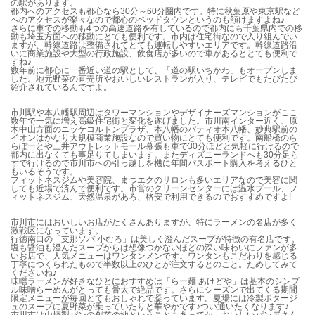
の駅があります。
都内へのアクセスも都心なら30分～60分圏内です。特に秋葉原や東京駅など
へのアクセスが楽々なので都心のベッドタウンというのも頷けますよね♪
さらに車での移動も4つの高速道路を有しているので都内にも千葉県内での移
動も埼玉方面への移動にとても便利です。市内は住宅街なので入り組んでい
ますが、幹線道路は整備されてとても運転しやすいエリアです。幹線道路沿
いに商業施設や大型の行政施設、飲食店が多いので車があるととても便利で
すね♪
数年前に都心に一番近い道の駅として、「道の駅いちかわ」もオープンしま
した。地元野菜の直売所やおいしいレストランが入り、テレビでもたびたび
紹介されているんですよ。
市川駅や本八幡駅周辺はタワーマンションやデザイナーズマンションがここ
数年で一気に増え高級住宅街と変化を遂げました。市川南インター近く、原
木中山方面のニッケコルトンプラザ、本八幡のパティオ本八幡、妙典駅前の
イオンはかなり大規模商業施設なので買い物にとても便利です。南船橋のら
らぽーとや三井アウトレットモール幕張も車で30分ほどと気軽に行けるので
都内に出なくても事足りてしまいます。またディズニーランドへも30分足ら
ずで行けるので市川市への引っ越しを機に年間パスポート購入を考えるひと
もいるそうです。
フィットネスジムや美容院、まつエクのサロンも多いエリアなので美容に関
しても近場で済んで便利です。市営のクリーンセンターには温水プール、フ
ィットネスジム、天然温泉があろ、格安で利用できるのでおすすめですよ!
市川市にはおいしいお店がたくさんありますが、特にラーメンの名店が多く
激戦区になっています。
行徳南口の「支那ソバ 小むろ」は美しく澄んだスープが特徴の有名店です。
塩も醤油も澄んだスープからは想像つかないほどの深い味わいにファンが多
いお店で、人気メニューはワンタンメンです。ワンタンもこだわりを感じる
丁寧につくられたもので半数以上のひとが注文するとのこと。ためしてみて
くださいね♪
味噌ラーメンが好きなひとにおすすめは「らー麺 あけどや」は基本のシンプ
ル味噌らーめんがとっても骨太で絶品です。さらにシーズンで出てくる期間
限定メニューが毎回とてもおしゃれで凝っています。夏場には冷製ポタージ
ュのスープに夏野菜が乗っていたりと華やかです♪つい通いたくなります♪