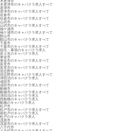
木更津市
木更津市のキャバクラ求人すべて
君津市
君津市のキャバクラ求人すべて
佐倉市
佐倉市のキャバクラ求人すべて
山武市
山武市のキャバクラ求人すべて
袖ケ浦市
袖ケ浦市のキャバクラ求人すべて
館山市
館山市のキャバクラ求人すべて
千葉市
千葉市のキャバクラ求人すべて
稲毛・幕張のキャバクラ求人
富士見のキャバクラ求人
東金市
東金市のキャバクラ求人すべて
富里市
富里市のキャバクラ求人すべて
習志野市
習志野市のキャバクラ求人すべて
津田沼のキャバクラ求人
成田市
成田市のキャバクラ求人すべて
船橋市
船橋市のキャバクラ求人すべて
津田沼のキャバクラ求人
西船橋のキャバクラ求人
船橋のキャバクラ求人
松戸市
松戸市のキャバクラ求人すべて
新松戸のキャバクラ求人
松戸のキャバクラ求人
茂原市
茂原市のキャバクラ求人すべて
八千代市
八千代市のキャバクラ求人すべて