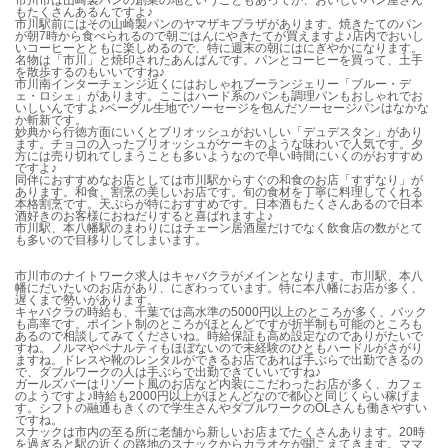
市川市は山崎製パンの創業の地ということもあってか、おいしいパン屋さん
もたくさんあるんですよ♪
市川駅前にはその山崎製パンのヤマザキプラザがあります。焼きたてのパン
が朝7時から食べられるので朝ごはんにやきたてが買えますよ♪店内でおいし
いコーヒーとともに楽しめるので、特に週末の朝にはにぎやかになります。
名物は「市川」と焼印されたあんぱんです。パンとコーヒーを買って、土手
を散歩するのもいいですね♪
市川南インターチェンジ近くにはおしゃれブーランジェリー「ブルー・デ
ェ・ロシェ」があります。ここはハード系のパンも調理パンもおしゃれでお
いしいんですよ♪ベーグル生地でソーセージを包んだソーセージパンはなかな
か斬新です。
妙典から行徳方面にいくとブリオッシュがおいしい「デュデスタン」があり
ます。チョコの入ったブリオッシュがケーキのような味わいで人気です。夕
方には売り切れてしまうことも多いようなので早い時間にいくのがおすすめ
ですよ♪
同伴におすすめなお店としては市川駅からすぐの和食のお店「すずなり」が
あります。和食、割烹の美しいお店です。旬の食材を丁寧に料理してくれる
本格割烹です。天ぷらが特におすすめです。日本酒もたくさんあるので日本
酒好きのお客様におねだりすると喜ばれますよ♪
市川駅、本八幡駅のまわりにはチェーン居酒屋だけでなく飲食店の数がとて
も多いので目移りしてしまいます。
市川市のナイトワーク求人はキャバクラがメインとなります。市川駅、本八
幡にだいたいのお店があり、にぎわっています。特に本八幡にお店が多く、
遅くまで勢いがあります。
キャバクラの時給も、千葉では高水準の5000円以上のところが多く、バック
も高率です。ポイント制のところがほとんどですが折半制も可能のところも
あるので相談してみてくださいね。時給保証も高め設定なのでありがたいで
すね。ノルマやペナルティもほぼないので未経験のひともハードルがさがり
ますね。ドレスや靴のレンタルができるお店であれば手ぶらで出勤できるの
で、ダブルワークの人は手ぶらで出勤できていいですね♪
ガールズバーはリゾート風のお店など内装にこだわったお店が多く、カフェ
のようですよ♪時給も2000円以上がほとんどなので都心と同じくらい稼げま
す。シフトの融通もきくので学生さんやダブルワークのOLさんも働きやすい
ですね。
スナックは市内の至る所に老舗から新しいお店までたくさんあります。20時
を過ぎると駅の近くの路地のスナックからカラオケが聞こえてきます。ママ