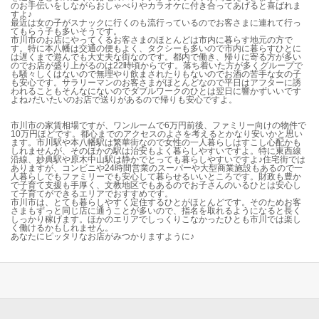
のお手伝いをしながらおしゃべりやカラオケに付き合ってあげると喜ばれま
すよ♪
最近は女の子がスナックに行くのも流行っているのでお客さまに連れて行っ
てもらう子も多いそうです。
市川市のお店にやってくるお客さまのほとんどは市内に暮らす地元の方で
す。特に本八幡は交通の便もよく、タクシーも多いので市内に暮らすひとに
は遅くまで遊んでも大丈夫な街なのです。都内で働き、帰りに寄る方が多い
のでお店が盛り上がるのは22時頃からです。落ち着いた方が多くグループで
も騒々しくはないので無理やり飲まされたりもないのでお酒の苦手な女の子
も安心です。サラリーマンのお客さまがほとんどなので平日はアフターに誘
われることもそんなにないのでダブルワークのひとは翌日に響かずいいです
よね♪だいたいのお店で送りがあるので帰りも安心ですよ。
市川市の家賃相場ですが、ワンルームで6万円前後、ファミリー向けの物件で
10万円ほどです。都心までのアクセスのよさを考えるとかなり安いかと思い
ます。市川駅や本八幡駅は繁華街なので女性の一人暮らしはすこし心配かも
しれませんが、そのほかの駅は治安もよく暮らしやすいですよ。特に東西線
沿線、妙典駅や原木中山駅は静かでとっても暮らしやすいですよ♪住宅街では
ありますが、コンビニや24時間営業のスーパーや大型商業施設もあるので一
人暮らしでもファミリーでも安心して暮らせるいいところです。財政も豊か
で子育て支援も手厚く、文教地区でもあるのでお子さんのいるひとは安心し
て子育てができるエリアでおすすめです。
市川市は、とても暮らしやすく定住するひとがほとんどです。そのためお客
さまもずっと同じ店に通うことが多いので、指名を取れるようになると長く
しっかり稼げます。ほかのエリアでしっくりこなかったひとも市川では楽し
く働けるかもしれません。
あなたにピッタリなお店がみつかりますように♪