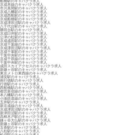
船橋駅のキャバクラ求人
京成本線のキャバクラ求人
市川真間駅のキャバクラ求人
京成八幡駅のキャバクラ求人
京成西船駅のキャバクラ求人
京成船橋駅のキャバクラ求人
京成津田沼駅のキャバクラ求人
八千代台駅のキャバクラ求人
勝田台駅のキャバクラ求人
京成臼井駅のキャバクラ求人
公津の杜駅のキャバクラ求人
京成成田駅のキャバクラ求人
京成千葉線のキャバクラ求人
京成津田沼駅のキャバクラ求人
京成千葉駅のキャバクラ求人
千葉中央駅のキャバクラ求人
京成千原線のキャバクラ求人
千葉中央駅のキャバクラ求人
成田スカイアクセスのキャバクラ求人
新鎌ヶ谷駅のキャバクラ求人
東京メトロ東西線のキャバクラ求人
浦安駅のキャバクラ求人
南行徳駅のキャバクラ求人
行徳駅のキャバクラ求人
西船橋駅のキャバクラ求人
都営新宿線のキャバクラ求人
本八幡駅のキャバクラ求人
小湊鉄道線のキャバクラ求人
五井駅のキャバクラ求人
新京成線のキャバクラ求人
京成津田沼駅のキャバクラ求人
新津田沼駅のキャバクラ求人
高根木戸駅のキャバクラ求人
鎌ヶ谷大仏駅のキャバクラ求人
新鎌ヶ谷駅のキャバクラ求人
五香駅のキャバクラ求人
八柱駅のキャバクラ求人
松戸駅のキャバクラ求人