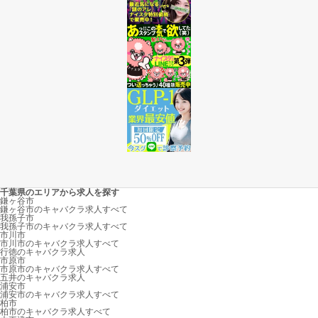
千葉県のエリアから求人を探す
鎌ヶ谷市
鎌ヶ谷市のキャバクラ求人すべて
我孫子市
我孫子市のキャバクラ求人すべて
市川市
市川市のキャバクラ求人すべて
行徳のキャバクラ求人
市原市
市原市のキャバクラ求人すべて
五井のキャバクラ求人
浦安市
浦安市のキャバクラ求人すべて
柏市
柏市のキャバクラ求人すべて