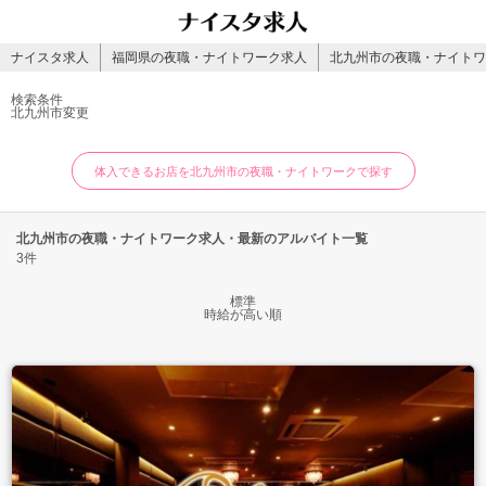
ナイスタ求人
福岡県の夜職・ナイトワーク求人
北九州市の夜職・ナイトワ
検索条件
北九州市
変更
体入できるお店を北九州市の夜職・ナイトワークで探す
北九州市の夜職・ナイトワーク求人・最新のアルバイト一覧
3件
標準
時給が高い順