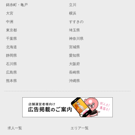
錦糸町・亀戸
立川
大宮
横浜
中洲
すすきの
東京都
埼玉県
千葉県
神奈川県
北海道
宮城県
静岡県
愛知県
石川県
大阪府
広島県
長崎県
熊本県
沖縄県
求人一覧
エリア一覧