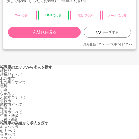
少しでも気になったらお気軽にご連絡ください♪
Web応募
LINEで応募
電話で応募
メールで応募
求人詳細を見る
キープする
最終更新：
2025年09月05日 12:29
福岡県のエリアから求人を探す
糟屋郡
糟屋郡すべて
北九州市
北九州市すべて
黒崎
小倉
久留米市
久留米市すべて
筑後市
筑後市すべて
福岡市
福岡市すべて
中洲・博多
天神・西新
福岡県の業種から求人を探す
キャバクラ
朝キャバ
昼キャバ
クラブ