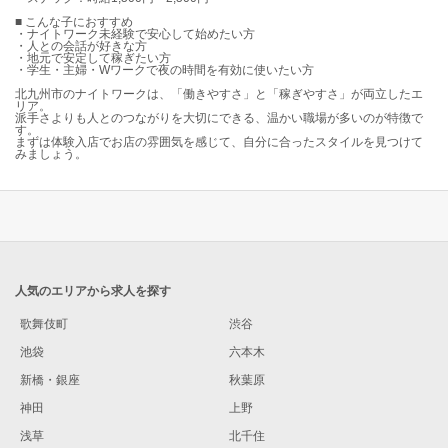
■ こんな子におすすめ
・ナイトワーク未経験で安心して始めたい方
・人との会話が好きな方
・地元で安定して稼ぎたい方
・学生・主婦・Wワークで夜の時間を有効に使いたい方
北九州市のナイトワークは、「働きやすさ」と「稼ぎやすさ」が両立したエ
リア。
派手さよりも人とのつながりを大切にできる、温かい職場が多いのが特徴で
す。
まずは体験入店でお店の雰囲気を感じて、自分に合ったスタイルを見つけて
みましょう。
人気のエリアから求人を探す
歌舞伎町
渋谷
池袋
六本木
新橋・銀座
秋葉原
神田
上野
浅草
北千住