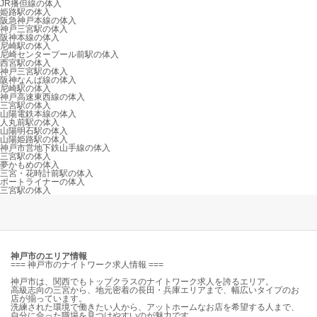
JR播但線の体入
姫路駅の体入
阪急神戸本線の体入
神戸三宮駅の体入
阪神本線の体入
尼崎駅の体入
尼崎センタープール前駅の体入
西宮駅の体入
神戸三宮駅の体入
阪神なんば線の体入
尼崎駅の体入
神戸高速東西線の体入
三宮駅の体入
山陽電鉄本線の体入
人丸前駅の体入
山陽明石駅の体入
山陽姫路駅の体入
神戸市営地下鉄山手線の体入
三宮駅の体入
夢かもめの体入
三宮・花時計前駅の体入
ポートライナーの体入
三宮駅の体入
神戸市のエリア情報
=== 神戸市のナイトワーク求人情報 ===
神戸市は、関西でもトップクラスのナイトワーク求人を誇るエリア。
高級志向の三宮から、地元密着の長田・兵庫エリアまで、幅広いタイプのお
店が揃っています。
洗練された環境で働きたい人から、アットホームなお店を希望する人まで、
自分に合った職場を見つけやすいのが魅力です。