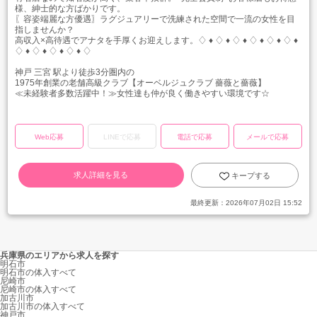
様、紳士的な方ばかりです。
〖容姿端麗な方優遇〗ラグジュアリーで洗練された空間で一流の女性を目
指しませんか？
高収入×高待遇でアナタを手厚くお迎えします。♢ ♦︎ ♢ ♦︎ ♢ ♦︎ ♢ ♦︎ ♢ ♦︎ ♢ ♦︎
♢ ♦︎ ♢ ♦︎ ♢ ♦︎ ♢ ♦︎ ♢
神戸 三宮 駅より徒歩3分圏内の
1975年創業の老舗高級クラブ【オーベルジュクラブ 薔薇と薔薇】
≪未経験者多数活躍中！≫女性達も仲が良く働きやすい環境です☆
Web応募
LINEで応募
電話で応募
メールで応募
求人詳細を見る
キープする
最終更新：
2026年07月02日 15:52
兵庫県のエリアから求人を探す
明石市
明石市の体入すべて
尼崎市
尼崎市の体入すべて
加古川市
加古川市の体入すべて
神戸市