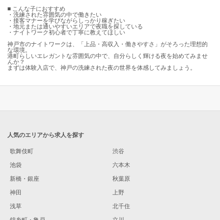
■ こんな子におすすめ
・洗練された雰囲気の中で働きたい
・接客マナーを学びながらしっかり稼ぎたい
・地元または通いやすいエリアで夜職を探している
・ナイトワーク初心者で丁寧に教えてほしい
神戸市のナイトワークは、「上品・高収入・働きやすさ」がそろった理想的
な環境。
港町らしいエレガントな雰囲気の中で、自分らしく輝ける夜を始めてみませ
んか？
まずは体験入店で、神戸の洗練された夜の世界を体感してみましょう。
人気のエリアから求人を探す
歌舞伎町
渋谷
池袋
六本木
新橋・銀座
秋葉原
神田
上野
浅草
北千住