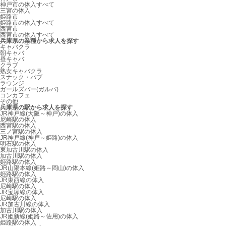
神戸市の体入すべて
三宮の体入
姫路市
姫路市の体入すべて
西宮市
西宮市の体入すべて
兵庫県の業種から求人を探す
キャバクラ
朝キャバ
昼キャバ
クラブ
熟女キャバクラ
スナック・パブ
ラウンジ
ガールズバー(ガルバ)
コンカフェ
その他
兵庫県の駅から求人を探す
JR神戸線(大阪～神戸)の体入
尼崎駅の体入
西宮駅の体入
三ノ宮駅の体入
JR神戸線(神戸～姫路)の体入
明石駅の体入
東加古川駅の体入
加古川駅の体入
姫路駅の体入
JR山陽本線(姫路～岡山)の体入
姫路駅の体入
JR東西線の体入
尼崎駅の体入
JR宝塚線の体入
尼崎駅の体入
JR加古川線の体入
加古川駅の体入
JR姫新線(姫路～佐用)の体入
姫路駅の体入