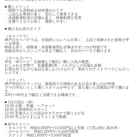
■ 働くメリット
・関西でも高時給＆好待遇のエリア
・上品なお客様が多く、安心して接客できる
・未経験者歓迎の店舗も多く、研修制度が充実
・交通アクセスが良く、通勤しやすい
■ 働けるお店のタイプ
［キャバクラ］
神戸のキャバクラは、全国的にもレベルが高く、上品で洗練された接客が学
べる環境。
時給も高く、経験者・未経験者問わず稼ぎやすいのが特徴です。
高級志向からカジュアル系まで幅広く、自分のペースで働けます。
［ガールズバー］
学生・Wワーク・主婦層など幅広い層に人気の業態。
おしゃれな空間で、私服勤務OK・ノルマなしの店舗も多数。
お酒を作りながら会話を楽しむだけなので、初めてのナイトワークにもぴっ
たりです。
［スナック］
神戸市内のスナックは、家庭的で人情味のあるお店が多いのが特徴。
ママの手伝いとして働くスタイルが中心で、落ち着いた雰囲気の中で働けま
す。
20代〜40代まで幅広く活躍できる職場です。
■ 1日の流れ（例）
19:00 出勤・準備・ヘアセット
20:00 お客様対応スタート
22:00 常連さんとの会話やカラオケで盛り上がる
24:00 早上がりまたはラストまで勤務
■ 給与イメージ
・キャバクラ：時給4,000円〜10,000円以上可能（三宮は特に高水準）
・ガールズバー：時給2,000円〜3,500円程度
・スナック：時給1,800円〜3,500円程度