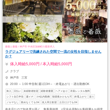
薔薇と薔薇 / 神戸市 中央区加納町の最新求人
ラグジュアリーで洗練された空間で一流の女性を目指しません
か？
体入時給5,000円 / 本入時給5,000円
クラブ
神戸市
三宮
20:00 ～ 1:00 申告制 週1日3H～・終電あがり・遅出勤務OK
体入
日払い
未経験者歓迎
経験者優遇
ヘアメあり
衣装レンタル無料
シフト自己申告
週イチ
３H以内勤務
朝昼夜かけもち可
終電上がり
送り
ノルマなし
飲めなくてもOK
友人同士歓迎
土日だけでもOK
有名店なので知名度が高く、集客率抜群。<完全会員制>お客様層もお得意