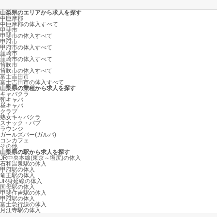
山梨県のエリアから求人を探す
中巨摩郡
中巨摩郡の体入すべて
甲斐市
甲斐市の体入すべて
甲府市
甲府市の体入すべて
韮崎市
韮崎市の体入すべて
笛吹市
笛吹市の体入すべて
富士吉田市
富士吉田市の体入すべて
山梨県の業種から求人を探す
キャバクラ
朝キャバ
昼キャバ
クラブ
熟女キャバクラ
スナック・パブ
ラウンジ
ガールズバー(ガルバ)
コンカフェ
その他
山梨県の駅から求人を探す
JR中央本線(東京～塩尻)の体入
石和温泉駅の体入
甲府駅の体入
竜王駅の体入
JR身延線の体入
国母駅の体入
甲斐住吉駅の体入
甲府駅の体入
富士急行線の体入
月江寺駅の体入