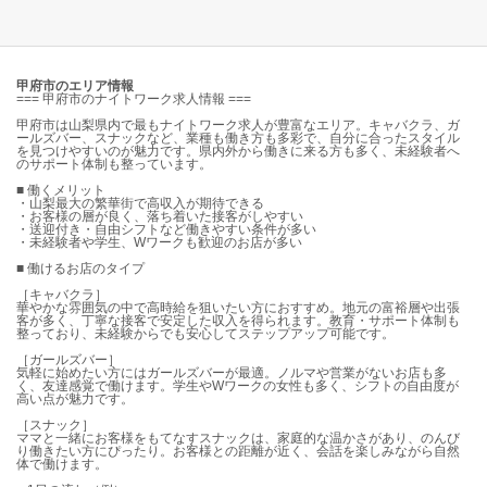
甲府市のエリア情報
=== 甲府市のナイトワーク求人情報 ===
甲府市は山梨県内で最もナイトワーク求人が豊富なエリア。キャバクラ、ガ
ールズバー、スナックなど、業種も働き方も多彩で、自分に合ったスタイル
を見つけやすいのが魅力です。県内外から働きに来る方も多く、未経験者へ
のサポート体制も整っています。
■ 働くメリット
・山梨最大の繁華街で高収入が期待できる
・お客様の層が良く、落ち着いた接客がしやすい
・送迎付き・自由シフトなど働きやすい条件が多い
・未経験者や学生、Wワークも歓迎のお店が多い
■ 働けるお店のタイプ
［キャバクラ］
華やかな雰囲気の中で高時給を狙いたい方におすすめ。地元の富裕層や出張
客が多く、丁寧な接客で安定した収入を得られます。教育・サポート体制も
整っており、未経験からでも安心してステップアップ可能です。
［ガールズバー］
気軽に始めたい方にはガールズバーが最適。ノルマや営業がないお店も多
く、友達感覚で働けます。学生やWワークの女性も多く、シフトの自由度が
高い点が魅力です。
［スナック］
ママと一緒にお客様をもてなすスナックは、家庭的な温かさがあり、のんび
り働きたい方にぴったり。お客様との距離が近く、会話を楽しみながら自然
体で働けます。