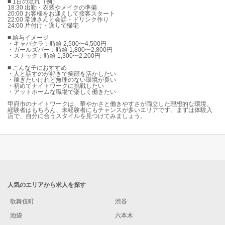
■ 1日の流れ（例）
18:30 出勤・衣装やメイクの準備
20:00 お客様をお迎えして接客スタート
22:00 常連さんと会話・ドリンク作り
24:00 片付け・送りで帰宅
■ 給与イメージ
・キャバクラ：時給 2,500〜4,500円
・ガールズバー：時給 1,800〜2,800円
・スナック：時給 1,300〜2,200円
■ こんな子におすすめ
・人と話すのが好きで笑顔を活かしたい
・稼ぎたいけれど無理のない環境が良い
・初めてナイトワークに挑戦したい
・アットホームな職場で楽しく働きたい
甲府市のナイトワークは、華やかさと働きやすさが両立した理想的な環境。
経験者はもちろん、未経験者にもチャンスが多いエリアです。まずは体験入
店で、自分に合うスタイルを見つけてみましょう。
人気のエリアから求人を探す
歌舞伎町
渋谷
池袋
六本木