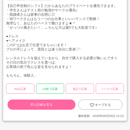
【自己申告制のシフト】だからあなたのプライベートを優先できます。
・学生さんはテスト前の勉強やサークル優先♪
・既婚者さんは家事の合間に◎
・Wワークさんはもう一つのお仕事といいバランスで勤務！
無理なく、あなたのペースで働けますよ★＊
「がっつり働きたい！」→そんな方は週5でも大歓迎です♪
●ドレス
●ヘアメイク
この2つはお店で仕度できちゃいます！
プロの手によって、普段とは違う自分に変身◇”
レンタルドレスを揃えているから、自分で購入する必要が無いんです☆
その日の気分でドレスを選べば、
お客様の前で色んな姿を見せられますよ！
もちろん、体験入...
Web応募
LINEで応募
電話で応募
メールで応募
求人詳細を見る
キープする
最終更新：
2025年09月05日 12:22