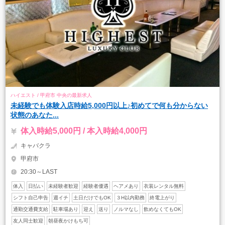
ハイエスト / 甲府市 中央の最新求人
未経験でも体験入店時給5,000円以上♪初めてで何も分からない
状態のあなた...
体入時給5,000円 / 本入時給4,000円
キャバクラ
甲府市
20:30～LAST
体入
日払い
未経験者歓迎
経験者優遇
ヘアメあり
衣装レンタル無料
シフト自己申告
週イチ
土日だけでもOK
３H以内勤務
終電上がり
通勤交通費支給
駐車場あり
迎え
送り
ノルマなし
飲めなくてもOK
友人同士歓迎
朝昼夜かけもち可