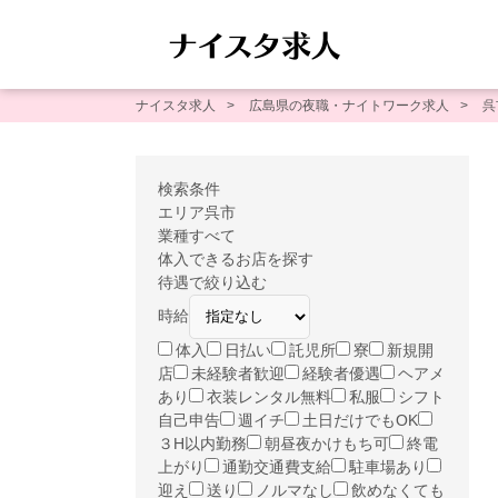
ナイスタ求人
広島県の夜職・ナイトワーク求人
呉
検索条件
エリア
呉市
業種
すべて
体入できるお店を探す
待遇で絞り込む
時給
体入
日払い
託児所
寮
新規開
店
未経験者歓迎
経験者優遇
ヘアメ
あり
衣装レンタル無料
私服
シフト
自己申告
週イチ
土日だけでもOK
３H以内勤務
朝昼夜かけもち可
終電
上がり
通勤交通費支給
駐車場あり
迎え
送り
ノルマなし
飲めなくても