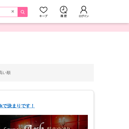
×
高い順
rkで決まりです！