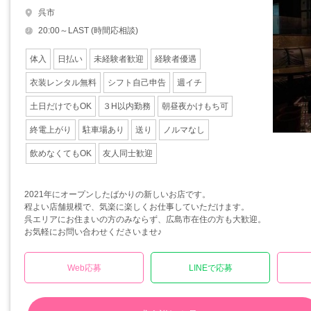
呉市
20:00～LAST (時間応相談)
体入
日払い
未経験者歓迎
経験者優遇
衣装レンタル無料
シフト自己申告
週イチ
土日だけでもOK
３H以内勤務
朝昼夜かけもち可
終電上がり
駐車場あり
送り
ノルマなし
飲めなくてもOK
友人同士歓迎
2021年にオープンしたばかりの新しいお店です。
程よい店舗規模で、気楽に楽しくお仕事していただけます。
呉エリアにお住まいの方のみならず、広島市在住の方も大歓迎。
お気軽にお問い合わせくださいませ♪
Web応募
LINEで応募