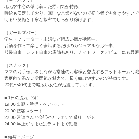
［キャバクラ］
地元客中心の落ち着いた雰囲気が特徴。
時給も安定しており、無理な営業がないので初心者でも働きやすいで
明るい笑顔と丁寧な接客でしっかり稼げます。
［ガールズバー］
学生・フリーター・主婦など幅広い層が活躍中。
お酒を作って楽しく会話するだけのカジュアルなお仕事。
服装自由・シフト自由の店舗もあり、ナイトワークデビューにも最適
［スナック］
ママのお手伝いをしながら常連のお客様と交流するアットホームな職
家庭的で温かい雰囲気が魅力で、長く続けやすいのが特徴です。
20代〜40代まで幅広い女性が活躍しています。
■ 1日の流れ（例）
19:00 出勤・準備・ヘアセット
20:00 接客スタート
22:00 常連さんと会話やカラオケで盛り上がる
24:00 早上がりまたはラストまで勤務
■ 給与イメージ