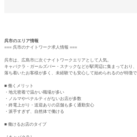
呉市のエリア情報
=== 呉市のナイトワーク求人情報 ===
呉市は、広島市に次ぐナイトワークエリアとして人気。
キャバクラ・ガールズバー・スナックなどが駅周辺に集まっており、
落ち着いたお客様が多く、未経験でも安心して始められるのが特徴で
■ 働くメリット
・地元密着で温かい職場が多い
・ノルマやペナルティがないお店が多数
・終電上がり・送迎ありの店舗も多く通勤安心
・派手すぎず、自然体で働ける
■ 働けるお店のタイプ