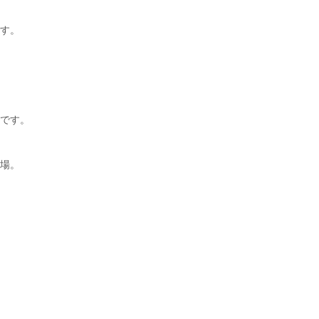
す。
です。
場。