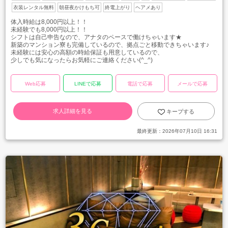
衣装レンタル無料
朝昼夜かけもち可
終電上がり
ヘアメあり
体入時給は8,000円以上！！
未経験でも8,000円以上！！
シフトは自己申告なので、アナタのペースで働けちゃいます★
新築のマンション寮も完備しているので、拠点ごと移動できちゃいます♪
未経験には安心の高額の時給保証も用意しているので、
少しでも気になったらお気軽にご連絡ください(^_^)
Web応募
LINEで応募
電話で応募
メールで応募
求人詳細を見る
キープする
最終更新：
2026年07月10日 16:31