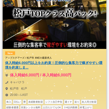
New
アップステアーズ / 松戸市 本町の最新求人
体入時給6,000円以上をお約束！圧倒的な集客力で稼ぎやすい環
境を約束しま...
体入時給6,000円 / 本入時給6,000円
キャバクラ
松戸市
松戸
20:00～LAST
体入
日払い
寮
未経験者歓迎
シフト自己申告
週イチ
送り
友人同士歓迎
経験者優遇
衣装レンタル無料
土日だけでもOK
３H以内勤務
終電上がり