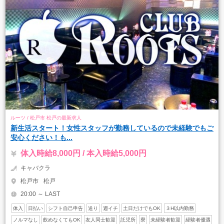
ルーツ / 松戸市 松戸の最新求人
新生活スタート！女性スタッフが勤務しているので未経験でもご
安心ください！も...
体入時給8,000円 / 本入時給5,000円
キャバクラ
松戸市
松戸
20:00 ～ LAST
体入
日払い
シフト自己申告
送り
週イチ
土日だけでもOK
３H以内勤務
ノルマなし
飲めなくてもOK
友人同士歓迎
託児所
寮
未経験者歓迎
経験者優遇