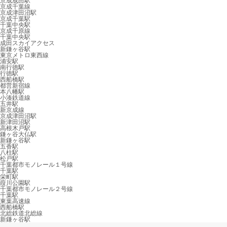
京成成田駅
京成千葉線
京成津田沼駅
京成千葉駅
千葉中央駅
京成千原線
千葉中央駅
成田スカイアクセス
新鎌ヶ谷駅
東京メトロ東西線
浦安駅
南行徳駅
行徳駅
西船橋駅
都営新宿線
本八幡駅
小湊鉄道線
五井駅
新京成線
京成津田沼駅
新津田沼駅
高根木戸駅
鎌ヶ谷大仏駅
新鎌ヶ谷駅
五香駅
八柱駅
松戸駅
千葉都市モノレール１号線
千葉駅
栄町駅
葭川公園駅
千葉都市モノレール２号線
千葉駅
東葉高速線
西船橋駅
北総鉄道北総線
新鎌ヶ谷駅