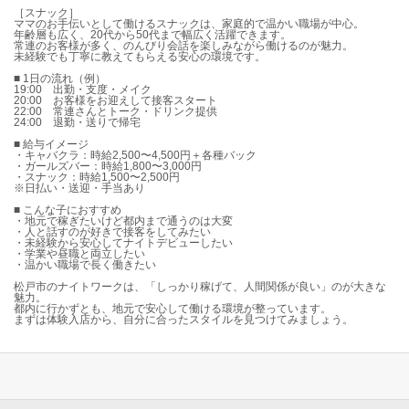
［スナック］
ママのお手伝いとして働けるスナックは、家庭的で温かい職場が中心。
年齢層も広く、20代から50代まで幅広く活躍できます。
常連のお客様が多く、のんびり会話を楽しみながら働けるのが魅力。
未経験でも丁寧に教えてもらえる安心の環境です。
■ 1日の流れ（例）
19:00 出勤・支度・メイク
20:00 お客様をお迎えして接客スタート
22:00 常連さんとトーク・ドリンク提供
24:00 退勤・送りで帰宅
■ 給与イメージ
・キャバクラ：時給2,500〜4,500円＋各種バック
・ガールズバー：時給1,800〜3,000円
・スナック：時給1,500〜2,500円
※日払い・送迎・手当あり
■ こんな子におすすめ
・地元で稼ぎたいけど都内まで通うのは大変
・人と話すのが好きで接客をしてみたい
・未経験から安心してナイトデビューしたい
・学業や昼職と両立したい
・温かい職場で長く働きたい
松戸市のナイトワークは、「しっかり稼げて、人間関係が良い」のが大きな
魅力。
都内に行かずとも、地元で安心して働ける環境が整っています。
まずは体験入店から、自分に合ったスタイルを見つけてみましょう。