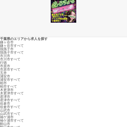
千葉県のエリアから求人を探す
鎌ヶ谷市
鎌ヶ谷市すべて
我孫子市
我孫子市すべて
市川市
市川市すべて
行徳
市原市
市原市すべて
五井
浦安市
浦安市すべて
柏市
柏市すべて
木更津市
木更津市すべて
君津市
君津市すべて
佐倉市
佐倉市すべて
山武市
山武市すべて
袖ケ浦市
袖ケ浦市すべて
館山市