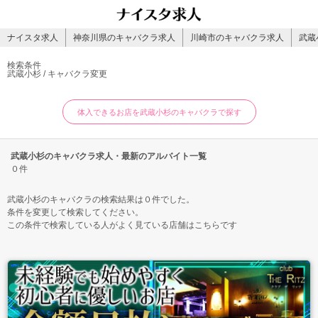
ナイスタ求人
神奈川県のキャバクラ求人
川崎市のキャバクラ求人
武蔵
検索条件
武蔵小杉 / キャバクラ
変更
体入できるお店を武蔵小杉のキャバクラで探す
武蔵小杉のキャバクラ求人・最新のアルバイト一覧
０件
武蔵小杉のキャバクラの検索結果は０件でした。
条件を変更して検索してください。
この条件で検索している人がよく見ている店舗はこちらです