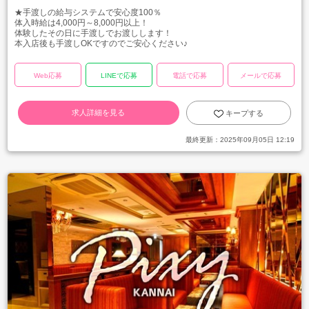
★手渡しの給与システムで安心度100％
体入時給は4,000円～8,000円以上！
体験したその日に手渡しでお渡しします！
本入店後も手渡しOKですのでご安心ください♪
Web応募
LINEで応募
電話で応募
メールで応募
求人詳細を見る
キープする
最終更新：
2025年09月05日 12:19