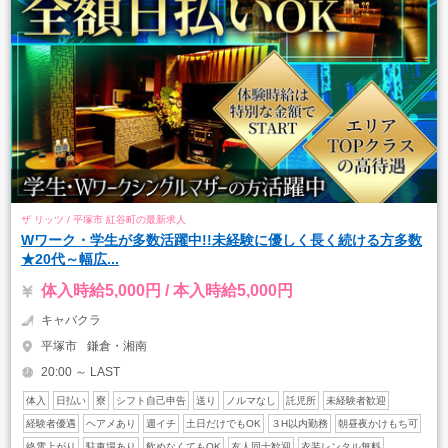
ザ リッツ / 平塚市 紅谷町の最新求人
Wワーク・学生が多数活躍中!!未経験に優しく長く続ける方多数
★20代～幅広...
体入時給5,000円 / 本入時給5,000円
キャバクラ
平塚市
鎌倉・湘南
20:00 ～ LAST
体入
日払い
寮
シフト自己申告
送り
ノルマなし
託児所
未経験者歓迎
経験者優遇
ヘアメあり
週イチ
土日だけでもOK
３H以内勤務
朝昼夜かけもち可
終電上がり
駐車場あり
飲めなくてもOK
友人同士歓迎
衣装レンタル無料