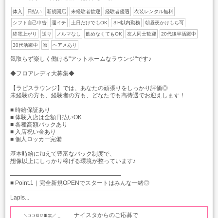
体入
日払い
新規開店
未経験者歓迎
経験者優遇
衣装レンタル無料
シフト自己申告
週イチ
土日だけでもOK
３H以内勤務
朝昼夜かけもち可
終電上がり
送り
ノルマなし
飲めなくてもOK
友人同士歓迎
20代後半活躍中
30代活躍中
寮
ヘアメあり
気取らず楽しく働ける"アットホームなラウンジ"です♪
◆フロアレディ大募集◆
【ラピスラウンジ】では、あなたの頑張りをしっかり評価◎
未経験の方も、経験者の方も、どなたでも高待遇でお迎えします！
■ 時給保証あり
■ 体験入店は全額日払いOK
■ 各種高額バックあり
■ 入店祝い金あり
■ 個人ロッカー完備
基本時給に加えて豊富なバック制度で、
想像以上にしっかり稼げる環境が整っています♪
━━━━━━━━━━━━━━━━━━━
■ Point.1｜完全新規OPENでスタートはみんな一緒◎
━━━━━━━━━━━━━━━━━━━
Lapis...
ナイスタからのご応募で