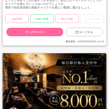
ビジョンを持ってお仕事ができる当店で、あなたのフロアレディとしての
キャリアを積んでいってはいかがでしょうか。
関内で知名度抜群の高級キャバクラを新しい職場に選びましょう。
Web応募
LINEで応募
電話で応募
メールで応募
求人詳細を見る
キープする
最終更新：
2025年09月05日 12:19