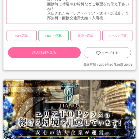
面接時に待遇やお給料などご希望をお伝え下さい
ね！
入店されたらドレス・ヘアメ・送り・託児所、全
部無料！面接交通費支給（入店後）
Web応募
LINEで応募
電話で応募
メールで応募
求人詳細を見る
キープする
最終更新：
2025年10月26日 20:01