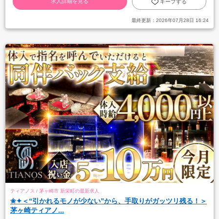
求人詳細を見る
キープする
最終更新：
2026年07月28日 16:24
ティアノス / 茅ヶ崎市 新栄町の最新求人
✬✦＜“引かれるモノが少ない”から、手取りがガッツリ残る！＞
茅ヶ崎ティアノ...