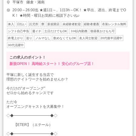
平塚市
鎌倉・湘南
20:00～26:00迄 ★週1日～、1日3h～OK！ ★早出、遅出、終電までO
K！ ★時間・曜日お気軽に相談下さいね♪
体入
日払い
託児所
寮
新規開店
未経験者歓迎
経験者優遇
衣装レンタル無料
シフト自己申告
週イチ
土日だけでもOK
３H以内勤務
朝昼夜かけもち可
終電上がり
送り
ノルマなし
飲めなくてもOK
友人同士歓迎
20代後半活躍中
30代活躍中
この求人のポイント！
新規OPEN！
高時給スタート！
安心のグループ店！
平塚に新しく誕生する当店で
理想のナイトワークを始めませんか？
今だけの“オープニング”
ゼロから始めるチャンスです
ただ今
オープニングキャストを大募集中！
◇◆━━━━━━━━━━◆◇
【ETER】（エテール）
◇◆━━━━━━━━━━◆◇