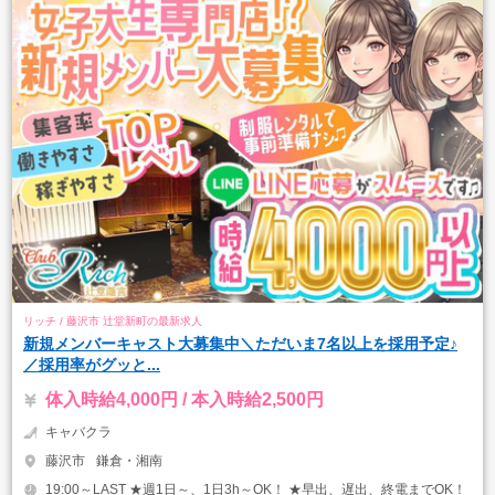
リッチ / 藤沢市 辻堂新町の最新求人
新規メンバーキャスト大募集中＼ただいま7名以上を採用予定♪
／採用率がグッと...
体入時給4,000円 / 本入時給2,500円
キャバクラ
藤沢市
鎌倉・湘南
19:00～LAST ★週1日～、1日3h～OK！ ★早出、遅出、終電までOK！