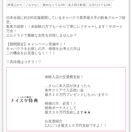
終電上がり
ノルマなし
飲めなくてもOK
友人同士歓迎
土日だけでもOK
日本全国に約100店舗展開しているキャバクラ業界最大手の飲食グループ経
営。
集客力抜群！！未経験の方でも一から丁寧にレクチャーします！サポート
万全！
エルドラドで素敵な女性を目指しませんか？
【期間限定】キャンペーン実施中！！
キャバクラをお探しの方、移籍をお考えの方は
この機会をお見逃しなく！！！
▽高待遇はコチラ！▽
体験入店の交通費支給！
…さらに本入店が決まったら
条件クリアで入店祝い金
最大１０万円プレゼントしちゃいます☆
移籍の方、必見！！
移籍ボーナスとして
最大３０万円支給します★★
お友達紹介
1人につき最大１０万円支給ですよ！！