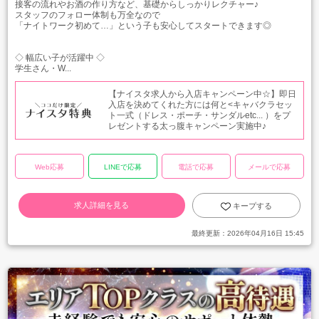
接客の流れやお酒の作り方など、基礎からしっかりレクチャー♪
スタッフのフォロー体制も万全なので
「ナイトワーク初めて…」という子も安心してスタートできます◎
◇ 幅広い子が活躍中 ◇
学生さん・W...
【ナイスタ求人から入店キャンペーン中☆】即日
入店を決めてくれた方には何と<キャバクラセッ
ト一式（ドレス・ポーチ・サンダルetc... ）をプ
レゼントする太っ腹キャンペーン実施中♪
Web応募
LINEで応募
電話で応募
メールで応募
求人詳細を見る
キープする
最終更新：
2026年04月16日 15:45