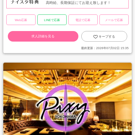
高時給、長期保証にてお迎え致します！
Web応募
LINEで応募
電話で応募
メールで応募
求人詳細を見る
キープする
最終更新：
2026年07月02日 15:35