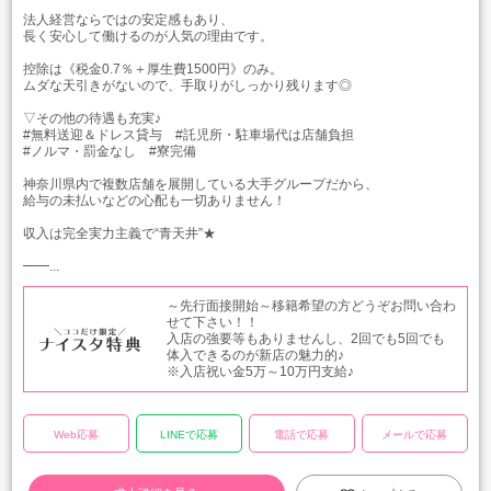
法人経営ならではの安定感もあり、
長く安心して働けるのが人気の理由です。
控除は《税金0.7％＋厚生費1500円》のみ。
ムダな天引きがないので、手取りがしっかり残ります◎
▽その他の待遇も充実♪
#無料送迎＆ドレス貸与 #託児所・駐車場代は店舗負担
#ノルマ・罰金なし #寮完備
神奈川県内で複数店舗を展開している大手グループだから、
給与の未払いなどの心配も一切ありません！
収入は完全実力主義で“青天井”★
━━...
～先行面接開始～移籍希望の方どうぞお問い合わ
せて下さい！！
入店の強要等もありませんし、2回でも5回でも
体入できるのが新店の魅力的♪
※入店祝い金5万～10万円支給♪
Web応募
LINEで応募
電話で応募
メールで応募