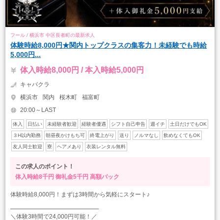
フール / 横浜市 中区長者町の最新求人
体験時給8,000円★関内トップクラスの集客力！未経験でも時給
5,000円...
体入時給8,000円 / 本入時給5,000円
キャバクラ
横浜市
関内
桜木町
福富町
20:00～LAST
体入
日払い
未経験者歓迎
経験者優遇
シフト自己申告
週イチ
土日だけでもOK
３H以内勤務
朝昼夜かけもち可
終電上がり
送り
ノルマなし
飲めなくてもOK
友人同士歓迎
寮
ヘアメあり
衣装レンタル無料
この求人のポイント！
体入時給8千円
御礼金5千円
高額バック
体験時給8,000円！まずは3時間から気軽にスタート♪
━━━━━━━━━━━━━━━
＼体験3時間で24,000円可能！／