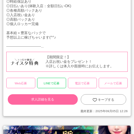
◎時給保証あり
◎日払いあり(体験入店：全額日払いOK)
◎各種高額バックあり
◎入店祝い金あり
◎高額バックあり
◎個人ロッカー完備
基本給＋豊富なバックで
予想以上に稼げちゃいます(^^♪
-----------------------------...
【期間限定！】
入店お祝い金をプレゼント！
※詳しくは体入や面接時にお伝えします。
Web応募
LINEで応募
電話で応募
メールで応募
求人詳細を見る
キープする
最終更新：
2025年09月05日 12:26