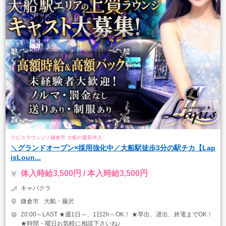
ラピスラウンジ / 鎌倉市 大船の最新求人
＼グランドオープン×採用強化中／大船駅徒歩3分の駅チカ【Lap
isLoun...
体入時給3,500円 / 本入時給3,500円
キャバクラ
鎌倉市
大船・藤沢
20:00～LAST ★週1日～、1日2h～OK！ ★早出、遅出、終電までOK！
★時間・曜日お気軽に相談下さいね♪