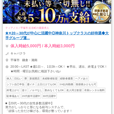
ティアノス / 平塚市 紅谷町の最新求人
✬✦20～30代が中心に活躍中◎神奈川トップクラスの好待遇◆大
手グループ運...
体入時給5,000円 / 本入時給3,000円
キャバクラ
平塚市
鎌倉・湘南
20:00～LAST ★週1日～、1日3h～OK！ ★早出、遅出、終電までOK！
★時間・曜日お気軽に相談下さいね♪
体入
日払い
寮
新規開店
未経験者歓迎
経験者優遇
ヘアメあり
シフト自己申告
週イチ
土日だけでもOK
３H以内勤務
朝昼夜かけもち可
終電上がり
送り
ノルマなし
飲めなくてもOK
友人同士歓迎
衣装レンタル無料
駐車場あり
20代後半活躍中
30代活躍中
■【20代～30代の女性多数活躍中】
努力がしっかりと形になる給与システムで、
「頑張った分だけ稼げる」環境が整っています！