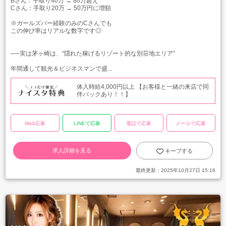
Bさん：手取り40万 → 80万超え
Cさん：手取り20万 → 50万円に増額
※ガールズバー経験のみのCさんでも
この伸び率はリアルな数字です◎
──実は茅ヶ崎は、“隠れた稼げるリゾート的な別荘地エリア”
年間通して観光＆ビジネスマンで盛...
体入時給4,000円以上 【お客様と一緒の来店で同
伴バックあり！！】
Web応募
LINEで応募
電話で応募
メールで応募
求人詳細を見る
キープする
最終更新：
2025年10月27日 15:16