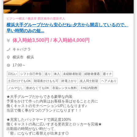
ピクシー横浜 / 横浜市 西区南幸の最新求人
横浜大手グループだから安心だね♪夕方から開店しているので、
早い時間のみの短...
体入時給3,500円 / 本入時給4,000円
キャバクラ
横浜市
横浜
17:00～
日払い
シフト自己申告
送り
体入
未経験者歓迎
経験者優遇
週イチ
土日だけでもOK
朝昼夜かけもち可
終電上がり
友人同士歓迎
ヘアメあり
ノルマなし
飲めなくてもOK
衣装レンタル無料
３H以内勤務
★大手グループだからできる豪華な内装
予算をかけて作った内装はお客様を喜ばせることと共に
働くキャストのモチベーションUPにもなります♪
当店で働く事が1つのブランドになります！！
★充実したバックヤードで満足度100%
働くキャストの為に広いすぎる更衣室とロッカーを完備★
出勤前の時間がない時だって、
「密」にならずに着替えが出来ます◎