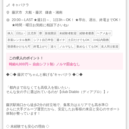
キャバクラ
藤沢市
大船・藤沢
鎌倉・湘南
20:00～LAST ★週1日～、1日3h～OK！ ★早出、遅出、終電までOK！
★時間・曜日お気軽に相談下さいね♪
体入
日払い
託児所
寮
新規開店
未経験者歓迎
経験者優遇
ヘアメあり
衣装レンタル無料
シフト自己申告
週イチ
土日だけでもOK
３H以内勤務
朝昼夜かけもち可
終電上がり
送り
ノルマなし
飲めなくてもOK
友人同士歓迎
この求人のポイント！
時給4,000円～
自由シフト制♪
ノルマ罰金なし
◆◇◆ 藤沢で“ちゃんと稼げる”キャバクラ ◆◇◆
「都内まで出なくても高収入を狙いたい」
そんな女の子に選ばれているのが【club Diablo（ディアブロ）】♪
藤沢駅南口から徒歩2分の好立地で、集客力はエリアでも高水準◎
さらに大手グループ運営だから、安定したお客様の来店と安心のサポート
体制が整っています！
◇ 未経験でも安心の理由 ◇