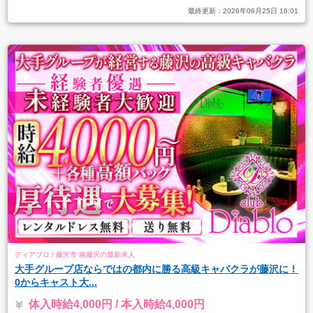
最終更新：
2026年06月25日 16:01
ディアブロ / 藤沢市 南藤沢の最新求人
大手グループ店ならではの都内に勝る高級キャバクラが藤沢に！
0からキャスト大...
体入時給4,000円 / 本入時給4,000円