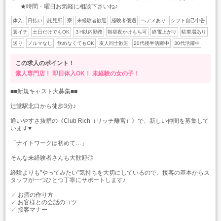
★時間・曜日お気軽に相談下さいね♪
体入
日払い
託児所
寮
未経験者歓迎
経験者優遇
ヘアメあり
シフト自己申告
週イチ
土日だけでもOK
３H以内勤務
朝昼夜かけもち可
終電上がり
駐車場あり
送り
ノルマなし
飲めなくてもOK
友人同士歓迎
20代後半活躍中
30代活躍中
この求人のポイント！
素人専門店！
即日体入OK！
未経験の女の子！
■■新規キャスト大募集■■
辻堂駅北口から徒歩3分♪
通いやすさ抜群の《Club Rich（リッチ離宮）》で、新しい仲間を募集して
います♥
「ナイトワークは初めて…」
そんな未経験者さんも大歓迎◎
経験よりも"やってみたい"気持ちを大切にしているので、接客の基本からス
タッフが一つひとつ丁寧にサポートします♪
✓ お酒の作り方
✓ お客様との会話のコツ
✓ 接客マナー