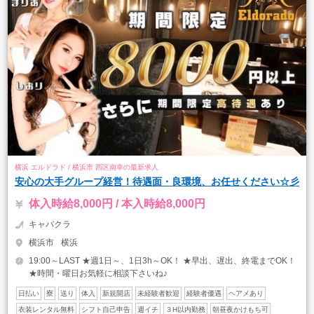
横浜 エルドラド / 横浜市 西区南幸の最新求人
安心の大手グループ経営！待遇面・良環境、お任せください☆彡
体入時給8,000円 / 本入時給8,000円
キャバクラ
横浜市
横浜
19:00～LAST ★週1日～、1日3h～OK！ ★早出、遅出、終電までOK！
★時間・曜日お気軽に相談下さいね♪
日払い
寮
送り
体入
新規開店
未経験者歓迎
経験者優遇
ヘアメあり
衣装レンタル無料
シフト自己申告
週イチ
３H以内勤務
朝昼夜かけもち可