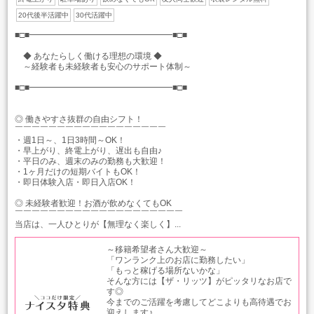
20代後半活躍中
30代活躍中
■□■━━━━━━━━━━━━━━━━━■□■
◆ あなたらしく働ける理想の環境 ◆
～経験者も未経験者も安心のサポート体制～
■□■━━━━━━━━━━━━━━━━━■□■
◎ 働きやすさ抜群の自由シフト！
￣￣￣￣￣￣￣￣￣￣￣￣￣￣￣￣￣￣
・週1日～、1日3時間～OK！
・早上がり、終電上がり、遅出も自由♪
・平日のみ、週末のみの勤務も大歓迎！
・1ヶ月だけの短期バイトもOK！
・即日体験入店・即日入店OK！
◎ 未経験者歓迎！お酒が飲めなくてもOK
￣￣￣￣￣￣￣￣￣￣￣￣￣￣￣￣￣￣￣￣
当店は、一人ひとりが【無理なく楽しく】...
～移籍希望者さん大歓迎～
「ワンランク上のお店に勤務したい」
「もっと稼げる場所ないかな」
そんな方には【ザ・リッツ】がピッタリなお店で
す◎
今までのご活躍を考慮してどこよりも高待遇でお
迎えします♪