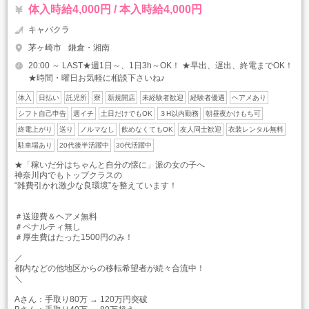
体入時給4,000円 / 本入時給4,000円
キャバクラ
茅ヶ崎市
鎌倉・湘南
20:00 ～ LAST★週1日～、1日3h～OK！ ★早出、遅出、終電までOK！
★時間・曜日お気軽に相談下さいね♪
体入
日払い
託児所
寮
新規開店
未経験者歓迎
経験者優遇
ヘアメあり
シフト自己申告
週イチ
土日だけでもOK
３H以内勤務
朝昼夜かけもち可
終電上がり
送り
ノルマなし
飲めなくてもOK
友人同士歓迎
衣装レンタル無料
駐車場あり
20代後半活躍中
30代活躍中
★「稼いだ分はちゃんと自分の懐に」派の女の子へ
神奈川内でもトップクラスの
“雑費引かれ激少な良環境”を整えています！
＃送迎費＆ヘアメ無料
＃ペナルティ無し
＃厚生費はたった1500円のみ！
／
都内などの他地区からの移転希望者が続々合流中！
＼
Aさん：手取り80万 → 120万円突破