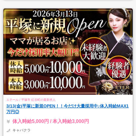
エテール / 平塚市 紅谷町の最新求人
3/13(金)平塚に新規OPEN！！今だけ大量採用中♪体入時給MAX1
万円◎
体入時給5,000円 / 本入時給3,000円
キャバクラ