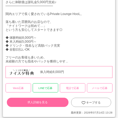
さらに体験後は謝礼金5,000円支給♪
━━━━━━━━━━━━━━━
関内エリアで長く愛されているPrivate Lounge HooL。
落ち着いた雰囲気のお店なので、
「ナイトワークは初めて…」
という方も安心してスタートできます◎
◆ 体験時給8,000円～
◆ 本入時給5,000円～
◆ ドリンク・指名など高額バック充実
◆ 全額日払いOK
フリーのお客様も多いため、
未経験の方でも指名やバックを獲得しやす...
体入時給8,000円
Web応募
LINEで応募
電話で応募
メールで応募
求人詳細を見る
キープする
最終更新：
2026年07月14日 13:28