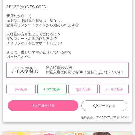
3月13日(金) NEW OPEN
新店だからこそ
面倒な上下関係や派閥は一切なし。
全員同じスタートラインから始められます◎
未経験の方も安心して働けるよう
接客マナー・お酒の作り方まで
スタッフが丁寧にサポートします♪
さらに、優しいママが在籍しているので
困ったことや...
体入時給5000円～
体験入店は何回でもOK！全額日払いもOKです♪
Web応募
LINEで応募
電話で応募
メールで応募
求人詳細を見る
キープする
最終更新：
2026年07月02日 16:44