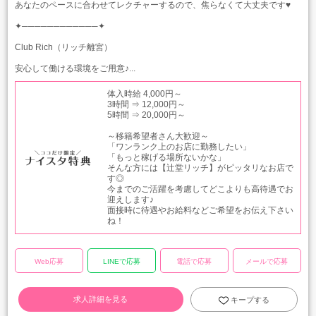
あなたのペースに合わせてレクチャーするので、焦らなくて大丈夫です♥
✦────────────✦
Club Rich（リッチ離宮）
安心して働ける環境をご用意♪...
体入時給 4,000円～
3時間 ⇒ 12,000円～
5時間 ⇒ 20,000円～
～移籍希望者さん大歓迎～
「ワンランク上のお店に勤務したい」
「もっと稼げる場所ないかな」
そんな方には【辻堂リッチ】がピッタリなお店で
す◎
今までのご活躍を考慮してどこよりも高待遇でお
迎えします♪
面接時に待遇やお給料などご希望をお伝え下さい
ね！
Web応募
LINEで応募
電話で応募
メールで応募
求人詳細を見る
キープする