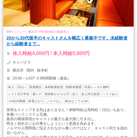
関内 ピクシー / 横浜市 中区相生町の最新求人
20から30代後半のキャストさんを幅広く募集中です。未経験者
から経験者まで...
体入時給4,000円 / 本入時給5,000円
キャバクラ
横浜市
関内
桜木町
20:00～LAST ※3時間勤務（最低）
体入
日払い
新規開店
未経験者歓迎
経験者優遇
衣装レンタル無料
シフト自己申告
週イチ
朝昼夜かけもち可
送り
友人同士歓迎
ヘアメあり
３H以内勤務
終電上がり
ノルマなし
飲めなくてもOK
採用をストップする気はありません！体験時給は高時給！日払いもあり。
各種バックシステム完備。
最高の職場環境がキャストの魅力も最大限に引き出し、
明るく前向きにお仕事をしようという意識を高めます。
ノルマや人間関係に悩まされながら働くのではなく、キャスト同士を認め
合いながら、