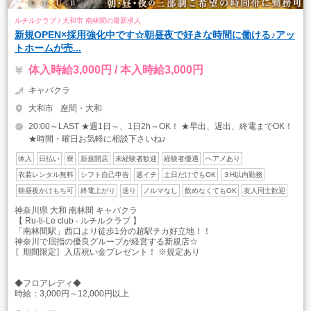
ルチルクラブ / 大和市 南林間の最新求人
新規OPEN×採用強化中です☆朝昼夜で好きな時間に働ける♪アッ
トホームが売...
体入時給3,000円 / 本入時給3,000円
キャバクラ
大和市
座間・大和
20:00～LAST ★週1日～、1日2h～OK！ ★早出、遅出、終電までOK！
★時間・曜日お気軽に相談下さいね♪
体入
日払い
寮
新規開店
未経験者歓迎
経験者優遇
ヘアメあり
衣装レンタル無料
シフト自己申告
週イチ
土日だけでもOK
３H以内勤務
朝昼夜かけもち可
終電上がり
送り
ノルマなし
飲めなくてもOK
友人同士歓迎
神奈川県 大和 南林間 キャバクラ
【 Ru-ti-Le club - ルチルクラブ 】
「南林間駅」西口より徒歩1分の超駅チカ好立地！！
神奈川で屈指の優良グループが経営する新規店☆
〖期間限定〗入店祝い金プレゼント！ ※規定あり
◆フロアレディ◆
時給：3,000円～12,000円以上