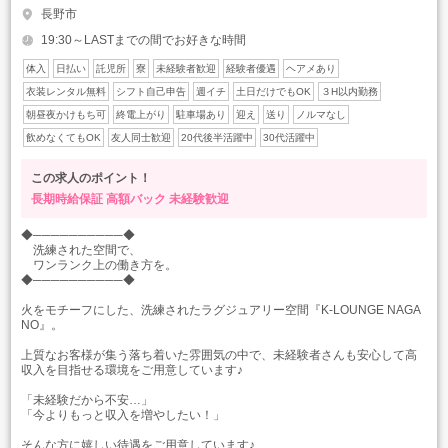
長野市
19:30～LASTまでの間でお好きな時間
体入
日払い
託児所
寮
未経験者歓迎
経験者優遇
ヘアメあり
衣装レンタル無料
シフト自己申告
週イチ
土日だけでもOK
３H以内勤務
朝昼夜かけもち可
終電上がり
駐車場あり
迎え
送り
ノルマなし
飲めなくてもOK
友人同士歓迎
20代後半活躍中
30代活躍中
この求人のポイント！
長期時給保証
高額バック
未経験歓迎
◆──────────◆
洗練された空間で、
ワンランク上の働き方を。
◆──────────◆
火をモチーフにした、洗練されたラグジュアリー空間『K-LOUNGE NAGA
NO』。
上質なお客様が集う落ち着いた雰囲気の中で、未経験者さんも安心して高
収入を目指せる環境をご用意しています♪
「未経験だから不安…」
「今よりもっと収入を増やしたい！」
そんな方に嬉しい待遇をご用意しています♪