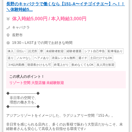
長野のキャバクラで働くなら【151-A〜イチゴイチエ〜】へ！！
＼体験時給5...
体入時給5,000円 / 本入時給3,000円
キャバクラ
長野市
19:30～LASTまでの間でお好きな時間
体入
日払い
託児所
寮
未経験者歓迎
経験者優遇
シフト自己申告
駐車場あり
送り
ノルマなし
ヘアメあり
衣装レンタル無料
週イチ
土日だけでもOK
３H以内勤務
朝昼夜かけもち可
終電上がり
飲めなくてもOK
友人同士歓迎
この求人のポイント！
リゾート空間
大型店舗
未経験歓迎
◆──────────◆
非日常の空間で、
理想の働き方を。
◆──────────◆
アジアンリゾートをイメージした、ラグジュアリー空間『151-A』。
非日常を感じられる店内と、多くのお客様で賑わう大型店だからこそ、未
経験者さんも安心して高収入を目指せる環境です♪