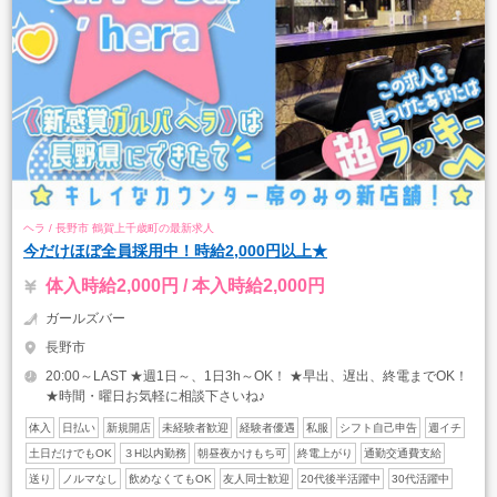
ヘラ / 長野市 鶴賀上千歳町の最新求人
今だけほぼ全員採用中！時給2,000円以上★
体入時給2,000円 / 本入時給2,000円
ガールズバー
長野市
20:00～LAST ★週1日～、1日3h～OK！ ★早出、遅出、終電までOK！
★時間・曜日お気軽に相談下さいね♪
体入
日払い
新規開店
未経験者歓迎
経験者優遇
私服
シフト自己申告
週イチ
土日だけでもOK
３H以内勤務
朝昼夜かけもち可
終電上がり
通勤交通費支給
送り
ノルマなし
飲めなくてもOK
友人同士歓迎
20代後半活躍中
30代活躍中