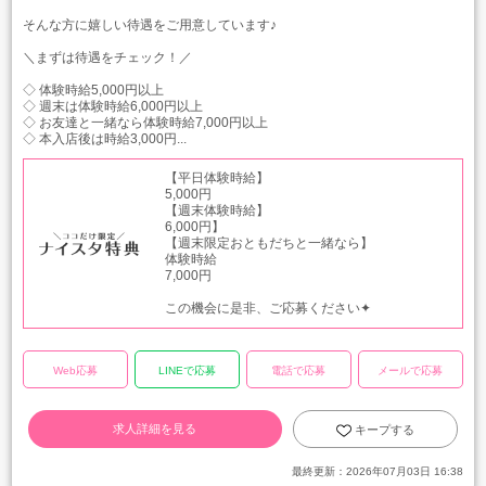
そんな方に嬉しい待遇をご用意しています♪
＼まずは待遇をチェック！／
◇ 体験時給5,000円以上
◇ 週末は体験時給6,000円以上
◇ お友達と一緒なら体験時給7,000円以上
◇ 本入店後は時給3,000円...
【平日体験時給】
5,000円
【週末体験時給】
6,000円】
【週末限定おともだちと一緒なら】
体験時給
7,000円
この機会に是非、ご応募ください✦
Web応募
LINEで応募
電話で応募
メールで応募
求人詳細を見る
キープする
最終更新：
2026年07月03日 16:38