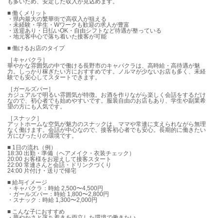
も多いため、安定した収入が見込めます。
■ 働くメリット
・県内最大の繁華街で高収入が狙える
・未経験・学生・Wワークも歓迎の求人が豊富
・送迎あり・日払いOK・自由シフトなど待遇が整っている
・地元客中心で落ち着いた接客が可能
■ 働けるお店のタイプ
［キャバクラ］
華やかな雰囲気の中で働ける長野市のキャバクラは、高時給・高待遇が魅
力。しっかり稼ぎたい方におすすめです。ノルマが少ないお店も多く、未経
験でも安心してスタートできます。
［ガールズバー］
カジュアルで明るい雰囲気が特徴。お酒を作りながら楽しく会話をするだけ
なので、初心者でも始めやすいです。服装自由のお店もあり、学生や副業希
望の方にも人気です。
［スナック］
アットホームな空気が魅力のスナックは、ママや常連に支えられながら無理
なく働けます。会話が中心なので、接客初心者でも安心。長期的に働きたい
方にぴったりの環境です。
■ 1日の流れ（例）
18:30 出勤・準備（ヘアメイク・衣装チェック）
20:00 お客様をお迎えして接客スタート
22:00 常連さんと会話・ドリンクづくり
24:00 片付け・送りで帰宅
■ 給与イメージ
・キャバクラ：時給 2,500〜4,500円
・ガールズバー：時給 1,800〜2,800円
・スナック：時給 1,300〜2,000円
■ こんな子におすすめ
・華やかさと落ち着きを両立した環境で働きたい