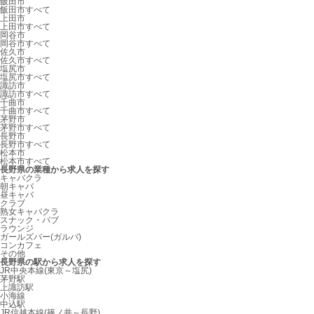
飯田市
飯田市すべて
上田市
上田市すべて
岡谷市
岡谷市すべて
佐久市
佐久市すべて
塩尻市
塩尻市すべて
諏訪市
諏訪市すべて
千曲市
千曲市すべて
茅野市
茅野市すべて
長野市
長野市すべて
松本市
松本市すべて
長野県の業種から求人を探す
キャバクラ
朝キャバ
昼キャバ
クラブ
熟女キャバクラ
スナック・パブ
ラウンジ
ガールズバー(ガルバ)
コンカフェ
その他
長野県の駅から求人を探す
JR中央本線(東京～塩尻)
茅野駅
上諏訪駅
小海線
中込駅
JR信越本線(篠ノ井～長野)