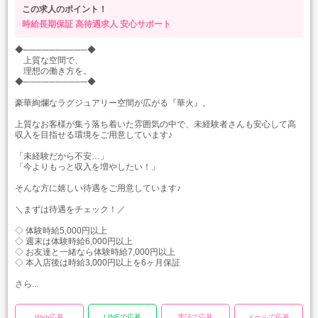
この求人のポイント！
時給長期保証
高待遇求人
安心サポート
◆──────────◆
上質な空間で、
理想の働き方を。
◆──────────◆
豪華絢爛なラグジュアリー空間が広がる『華火』。
上質なお客様が集う落ち着いた雰囲気の中で、未経験者さんも安心して高
収入を目指せる環境をご用意しています♪
「未経験だから不安…」
「今よりもっと収入を増やしたい！」
そんな方に嬉しい待遇をご用意しています♪
＼まずは待遇をチェック！／
◇ 体験時給5,000円以上
◇ 週末は体験時給6,000円以上
◇ お友達と一緒なら体験時給7,000円以上
◇ 本入店後は時給3,000円以上を6ヶ月保証
さら...
Web応募
LINEで応募
電話で応募
メールで応募