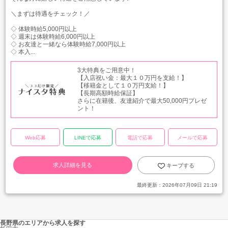
＼まずは待遇をチェック！／
◇ 体験時給5,000円以上
◇ 週末は体験時給6,000円以上
◇ お友達と一緒なら体験時給7,000円以上
◇ 本入...
3大特典をご用意中！
【入店祝い金：最大１０万円を支給！】
【移籍金として１０万円支給！】
【長期高額時給保証】
さらに在籍後、友達紹介で最大50,000円プレゼ
ント！
Web応募
LINEで応募
電話で応募
メールで応募
求人詳細を見る
キープする
最終更新：
2026年07月09日 21:19
長野県のエリアから求人を探す