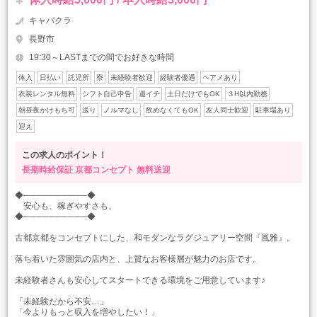
キャバクラ
長野市
19:30～LASTまでの間でお好きな時間
体入
日払い
託児所
寮
未経験者歓迎
経験者優遇
ヘアメあり
衣装レンタル無料
シフト自己申告
週イチ
土日だけでもOK
３H以内勤務
朝昼夜かけもち可
送り
ノルマなし
飲めなくてもOK
友人同士歓迎
駐車場あり
迎え
この求人のポイント！
長期時給保証
京都コンセプト
無料送迎
◆──────────◆
安心も、稼ぎやすさも。
◆──────────◆
古都京都をコンセプトにした、和モダンなラグジュアリー空間『風雅』。
落ち着いた雰囲気の店内と、上質なお客様層が魅力のお店です。
未経験者さんも安心してスタートできる環境をご用意しています♪
「未経験だから不安…」
「今よりもっと収入を増やしたい！」