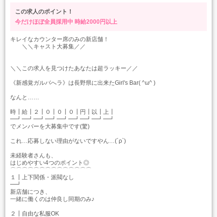
この求人のポイント！
今だけほぼ全員採用中
時給2000円以上
キレイなカウンター席のみの新店舗！
＼＼キャスト大募集／／
＼＼この求人を見つけたあなたは超ラッキー／／
《新感覚ガルバへラ》は長野県に出来たGirl's Bar( ^ω^ )
なんと……
時┃給┃２┃０┃０┃０┃円┃以┃上┃
━┛━┛━┛━┛━┛━┛━┛━┛━┛
でメンバーを大募集中です(驚)
これ…応募しない理由がないですやん…(´ρ`)
未経験者さんも、
はじめやすい4つのポイント◎
⌒⌒⌒⌒⌒⌒⌒⌒⌒⌒⌒⌒⌒⌒
１┃上下関係・派閥なし
━┛
新店舗につき、
一緒に働くのは仲良し同期のみ♪
２┃自由な私服OK