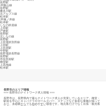
長野駅
JR飯山線
長野駅
桑名川駅
北アルプス線
松本駅
JR篠ノ井線
松本駅
しなの鉄道線
上田駅
戸倉駅
長野駅
北しなの線
長野駅
上田電鉄別所線
上田駅
上田原駅
中野駅
長野電鉄長野線
長野駅
市役所前駅
権堂駅
上高地線
松本駅
長野市のエリア情報
=== 長野市のナイトワーク求人情報 ===
長野市は、長野県内で最もナイトワーク求人が充実しているエリア。権堂・
駅前を中心にキャバクラやガールズバー、スナックなど多彩な業種が揃って
おり、未経験からでも始めやすい環境です。地元客だけでなく出張・観光客