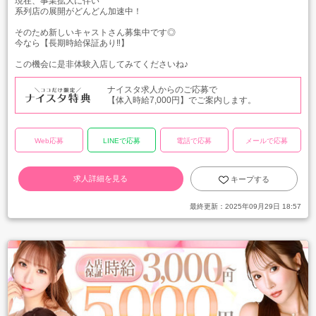
現在、事業拡大に伴い
系列店の展開がどんどん加速中！
そのため新しいキャストさん募集中です◎
今なら【長期時給保証あり‼】
この機会に是非体験入店してみてくださいね♪
ナイスタ求人からのご応募で
【体入時給7,000円】でご案内します。
Web応募
LINEで応募
電話で応募
メールで応募
求人詳細を見る
キープする
最終更新：
2025年09月29日 18:57