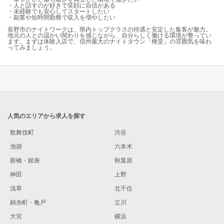
・人と話すのが好きで笑顔に自信がある
・未経験でも安心してスタートしたい
・副業や短時間勤務で収入を増やしたい
長野市のナイトワークは、県内トップクラスの待遇と安定した集客が魅力。
地元の人との温かい関わりを感じながら、自分らしく働ける環境が整ってい
ます。まずは体験入店で、信州最大のナイトタウン「権堂」の雰囲気を味わ
ってみましょう。
人気のエリアから求人を探す
歌舞伎町
渋谷
池袋
六本木
新橋・銀座
秋葉原
神田
上野
浅草
北千住
錦糸町・亀戸
立川
大宮
横浜