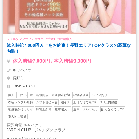
ジャルダンクラブ / 長野市 上千歳町の最新求人
体入時給7,000円以上をお約束！長野エリアTOPクラスの豪華な
内装！
体入時給7,000円 / 本入時給3,000円
キャバクラ
長野市
19:45～LAST
体入
日払い
寮
新規開店
未経験者歓迎
経験者優遇
ヘアメあり
衣装レンタル無料
シフト自己申告
週イチ
土日だけでもOK
３H以内勤務
朝昼夜かけもち可
終電上がり
駐車場あり
送り
ノルマなし
飲めなくてもOK
友人同士歓迎
長野 権堂 キャバクラ
JARDIN CLUB - ジャルダン クラブ