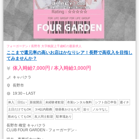
フォーガーデン / 長野市 大字鶴賀上千歳町の最新求人
ここまで還元率の高いお店はかなりレア！長野で高収入を目指し
てみませんか？
体入時給7,000円 / 本入時給3,000円
キャバクラ
長野市
19:30～LAST
体入
日払い
新規開店
未経験者歓迎
衣装レンタル無料
シフト自己申告
週イチ
土日だけでもOK
３H以内勤務
朝昼夜かけもち可
送り
ノルマなし
飲めなくてもOK
友人同士歓迎
駐車場あり
長野市 権堂 キャバクラ
CLUB FOUR GARDEN - フォーガーデン -