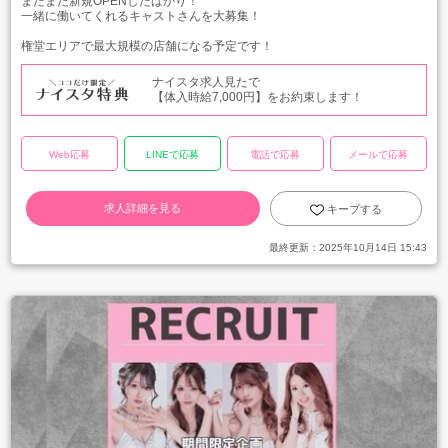
まだまだ新規OPENしたばかり！
一緒に働いてくれるキャストさんを大募集！
権堂エリアで最大規模の店舗になる予定です！
ナイスタ求人見たで
【体入時給7,000円】をお約束します！
Web応募
LINEで応募
電話で応募
メールで応募
求人詳細を見る
キープする
最終更新：
2025年10月14日 15:43