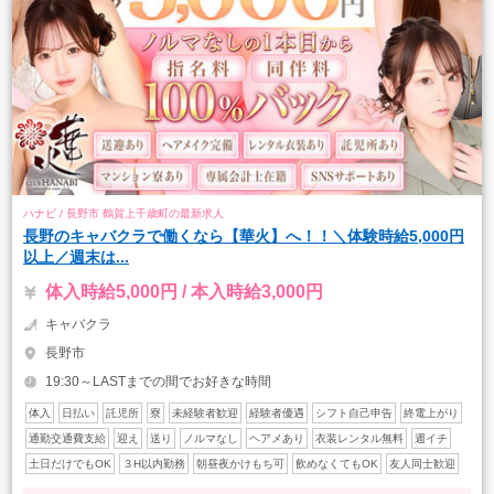
ハナビ / 長野市 鶴賀上千歳町の最新求人
長野のキャバクラで働くなら【華火】へ！！＼体験時給5,000円
以上／週末は...
体入時給5,000円 / 本入時給3,000円
キャバクラ
長野市
19:30～LASTまでの間でお好きな時間
体入
日払い
託児所
寮
未経験者歓迎
経験者優遇
シフト自己申告
終電上がり
通勤交通費支給
迎え
送り
ノルマなし
ヘアメあり
衣装レンタル無料
週イチ
土日だけでもOK
３H以内勤務
朝昼夜かけもち可
飲めなくてもOK
友人同士歓迎