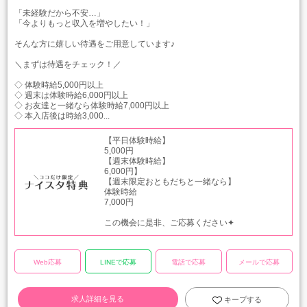
「未経験だから不安…」
「今よりもっと収入を増やしたい！」
そんな方に嬉しい待遇をご用意しています♪
＼まずは待遇をチェック！／
◇ 体験時給5,000円以上
◇ 週末は体験時給6,000円以上
◇ お友達と一緒なら体験時給7,000円以上
◇ 本入店後は時給3,000...
【平日体験時給】
5,000円
【週末体験時給】
6,000円】
【週末限定おともだちと一緒なら】
体験時給
7,000円
この機会に是非、ご応募ください✦
Web応募
LINEで応募
電話で応募
メールで応募
求人詳細を見る
キープする