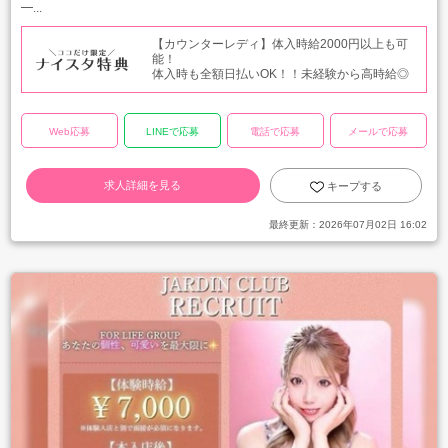
━...
【カウンターレディ】体入時給2000円以上も可
能！
体入時も全額日払いOK！！未経験から高時給◎
Web応募
LINEで応募
電話で応募
メールで応募
求人詳細を見る
キープする
最終更新：
2026年07月02日 16:02