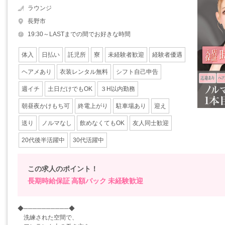
ラウンジ
長野市
19:30～LASTまでの間でお好きな時間
体入
日払い
託児所
寮
未経験者歓迎
経験者優遇
ヘアメあり
衣装レンタル無料
シフト自己申告
週イチ
土日だけでもOK
３H以内勤務
朝昼夜かけもち可
終電上がり
駐車場あり
迎え
送り
ノルマなし
飲めなくてもOK
友人同士歓迎
20代後半活躍中
30代活躍中
この求人のポイント！
長期時給保証
高額バック
未経験歓迎
◆──────────◆
洗練された空間で、