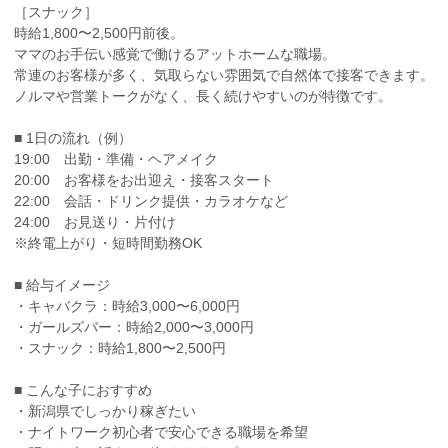
［スナック］
時給1,800〜2,500円前後。
ママのお手伝い感覚で働けるアットホームな職場。
常連のお客様が多く、気取らない雰囲気で自然体で接客できます。
ノルマや営業トークがなく、長く続けやすいのが特徴です。
■ 1日の流れ（例）
19:00 出勤・準備・ヘアメイク
20:00 お客様をお出迎え・接客スタート
22:00 会話・ドリンク提供・カラオケなど
24:00 お見送り・片付け
※終電上がり・短時間勤務OK
■ 給与イメージ
・キャバクラ：時給3,000〜6,000円
・ガールズバー：時給2,000〜3,000円
・スナック：時給1,800〜2,500円
■ こんな子におすすめ
・新潟県でしっかり稼ぎたい
・ナイトワーク初心者で安心できる職場を希望