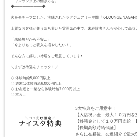
ワンランク上の働き方を。
◆──────────◆
火をモチーフにした、洗練されたラグジュアリー空間『K-LOUNGE NAGAN
上質なお客様が集う落ち着いた雰囲気の中で、未経験者さんも安心して高収
「未経験だから不安…」
「今よりもっと収入を増やしたい！」
そんな方に嬉しい待遇をご用意しています♪
＼まずは待遇をチェック！／
◇ 体験時給5,000円以上
◇ 週末は体験時給6,000円以上
◇ お友達と一緒なら体験時給7,000円以上
◇ 本入...
3大特典をご用意中！
【入店祝い金：最大１０万円を
【移籍金として１０万円支給！
【長期高額時給保証】
さらに在籍後、友達紹介で最大50