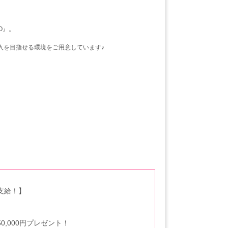
O』。
入を目指せる環境をご用意しています♪
支給！】
】
,000円プレゼント！