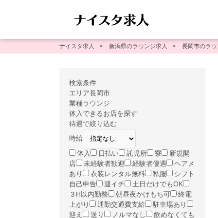
ナイスタ求人
新潟県のラウンジ求人
長岡市のラウ
検索条件
エリア
長岡市
業種
ラウンジ
体入できるお店を探す
待遇で絞り込む
時給
体入
日払い
託児所
寮
新規開
店
未経験者歓迎
経験者優遇
ヘアメ
あり
衣装レンタル無料
私服
シフト
自己申告
週イチ
土日だけでもOK
３H以内勤務
朝昼夜かけもち可
終電
上がり
通勤交通費支給
駐車場あり
迎え
送り
ノルマなし
飲めなくても