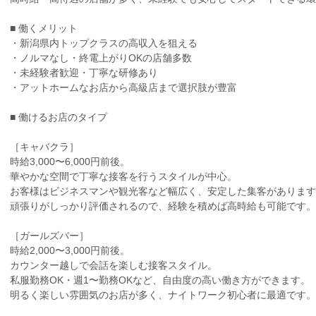
■ 働くメリット
・新潟県内トップクラスの高収入を狙える
・ノルマなし・終電上がりOKの店舗多数
・未経験者歓迎・丁寧な研修あり
・アットホームなお店から高級店まで選択肢が豊富
■ 働けるお店のタイプ
［キャバクラ］
時給3,000〜6,000円前後。
華やかな空間で丁寧な接客を行うスタイルが中心。
お客様はビジネスマンや観光客など幅広く、安定した集客があります
頑張りがしっかり評価されるので、経験を積めば高時給も可能です。
［ガールズバー］
時給2,000〜3,000円前後。
カウンター越しで会話を楽しむ接客スタイル。
私服勤務OK・週1〜勤務OKなど、自由度の高い働き方ができます。
明るく楽しい雰囲気のお店が多く、ナイトワーク初心者に最適です。