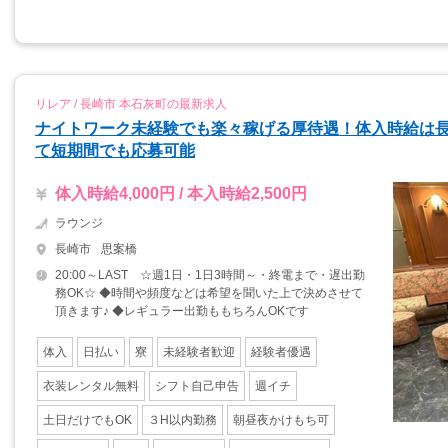
リレア / 長崎市 本石灰町の最新求人
ナイトワーク未経験でも楽々稼げる厚待遇！体入時給は長崎
て短期間でも応募可能
体入時給4,000円 / 本入時給2,500円
ラウンジ
長崎市
思案橋
20:00～LAST ☆週1日・1日3時間～・終電まで・遅出勤
務OK☆ ◆時間や頻度などは希望を聞いた上で決めさせて
頂きます♪ ◆レギュラー出勤ももちろんOKです
体入
日払い
寮
未経験者歓迎
経験者優遇
衣装レンタル無料
シフト自己申告
週イチ
土日だけでもOK
３H以内勤務
朝昼夜かけもち可