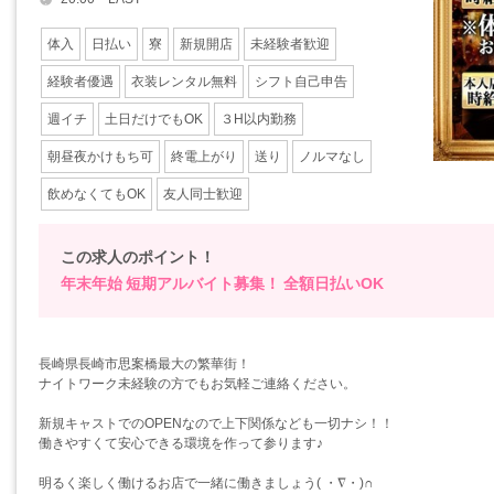
体入
日払い
寮
新規開店
未経験者歓迎
経験者優遇
衣装レンタル無料
シフト自己申告
週イチ
土日だけでもOK
３H以内勤務
朝昼夜かけもち可
終電上がり
送り
ノルマなし
飲めなくてもOK
友人同士歓迎
この求人のポイント！
年末年始
短期アルバイト募集！
全額日払いOK
長崎県長崎市思案橋最大の繁華街！
ナイトワーク未経験の方でもお気軽ご連絡ください。
新規キャストでのOPENなので上下関係なども一切ナシ！！
働きやすくて安心できる環境を作って参ります♪
明るく楽しく働けるお店で一緒に働きましょう( ・∇・)∩