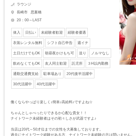
ラウンジ
長崎市
思案橋
20：00～LAST
体入
日払い
未経験者歓迎
経験者優遇
衣装レンタル無料
シフト自己申告
週イチ
土日だけでもOK
朝昼夜かけもち可
送り
ノルマなし
飲めなくてもOK
友人同士歓迎
託児所
３H以内勤務
通勤交通費支給
駐車場あり
20代後半活躍中
30代活躍中
40代活躍中
働くならやっぱり楽しく♪簡単♪高給料♪ですよね☆
ちゃんとしゃべったりできるか心配な貴女！！
ナイトワーク未経験者はその初々しさが武器ですよ♪
当店は20代～50才位までの女性を大募集しております。
過去にナイトワーク経験がある方、ナイトワーク未経験の方は問いません。