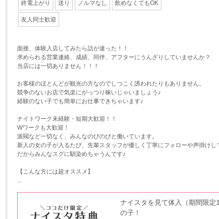
終電上がり
送り
ノルマなし
飲めなくてもOK
友人同士歓迎
面接、体験入店してみたら話が違った！！
求められる営業連絡、成績、同伴、アフターにうんざりしていませんか？
当店には一切ありません！！！
お客様のほとんどが観光の方なのでしつこく誘われたりもありません。
競争のないお店で気楽にがっつり稼いじゃいましょう♪
経験のない子でも簡単にお仕事できちゃいます♪
ナイトワーク未経験・短期大歓迎！！
Wワークも大歓迎！
派閥など一切なく、みんなのびのびと働いています。
新人の女の子が入るたび、先輩スタッフが優しく丁寧にフォローや声掛けし
だからみんなスグに馴染めちゃうんです♪
【こんな方には超オススメ】
...
ナイスタを見て体入（期間限定1
の子！