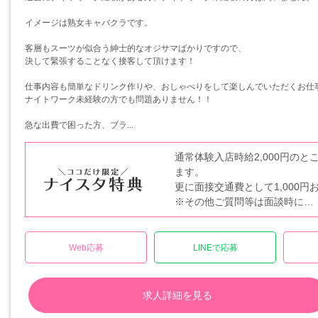
イメージは熟女キャバクラです。
客層もスーツが似合う紳士的なオジサマばかりですので、
決して緊張することなく接客して頂けます！
仕事内容も簡単なドリンク作りや、おしゃべりをして楽しんでいただくお仕
ナイトワーク未経験の方でも問題ありません！！
急な出費で困った方、ブラ...
通常体験入店時給2,000円のと
ます。
更に面接交通費として1,000
※その他ご質問等は面談時に…
Web応募
LINEで応募
求人詳細を見る