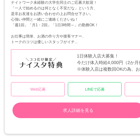
ナイトワーク未経験の大学生同士のご応募大歓迎！
「一人で始めるのは何となく不安だな」という方、
是非お友達をお誘い合わせの上お問合せ下さい。
心強い仲間と一緒にご連絡くださいね！
「週1回」「月1・2回」「1日3時間～」の勤務OK！
お仕事は簡単、お酒の作り方や接客マナー、
トークのコツは優しいスタッフがイチ...
1日体験入店大募集！
今だけ体入時給4,000円（2か
※体験入店は複数回OKの為、
Web応募
LINEで応募
求人詳細を見る