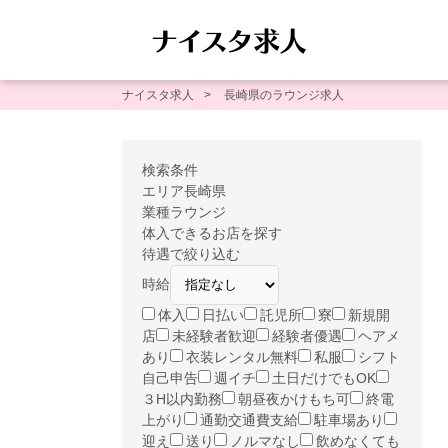
ナイスタ求人
長崎県のラウンジ求人
検索条件
エリア
長崎県
業種
ラウンジ
体入できるお店を探す
待遇で絞り込む
時給
体入
日払い
託児所
寮
新規開
店
未経験者歓迎
経験者優遇
ヘアメ
あり
衣装レンタル無料
私服
シフト
自己申告
週イチ
土日だけでもOK
３H以内勤務
朝昼夜かけもち可
終電
上がり
通勤交通費支給
駐車場あり
迎え
送り
ノルマなし
飲めなくても