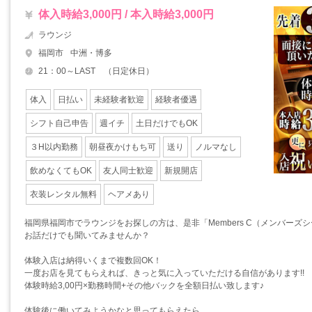
体入時給3,000円 / 本入時給3,000円
ラウンジ
福岡市
中洲・博多
21：00～LAST （日定休日）
体入
日払い
未経験者歓迎
経験者優遇
シフト自己申告
週イチ
土日だけでもOK
３H以内勤務
朝昼夜かけもち可
送り
ノルマなし
飲めなくてもOK
友人同士歓迎
新規開店
衣装レンタル無料
ヘアメあり
福岡県福岡市でラウンジをお探しの方は、是非「Members C（メンバーズ
お話だけでも聞いてみませんか？
体験入店は納得いくまで複数回OK！
一度お店を見てもらえれば、きっと気に入っていただける自信があります!!
体験時給3,00円×勤務時間+その他バックを全額日払い致します♪
体験後に働いてみようかなと思ってもらえたら、