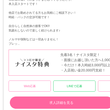
本入店スタートです！
他店でお勤めされてる方もお気軽にご相談下さい！
時給・バックの交渉可能です！
自分らしく自然体の接客でOK‼
気疲れしないので楽しく続けられます♪
ノルマや強制などは一切ありません！
プレッ...
先着3名！ナイスタ限定！
・面接にお越し頂いた方へ1,00
・今だけ！本入時給3,000円
・入店祝い金20,000円支給！
Web応募
LINEで応募
求人詳細を見る