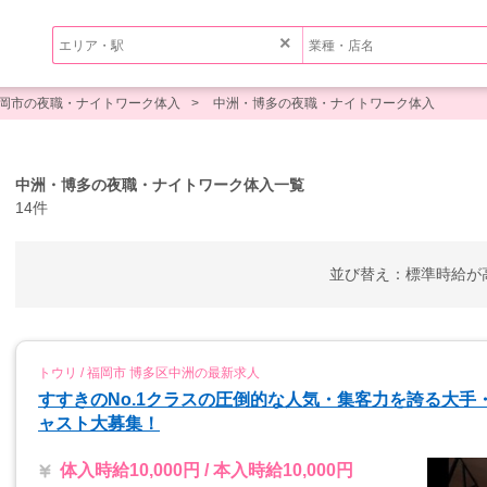
×
岡市の夜職・ナイトワーク体入
中洲・博多の夜職・ナイトワーク体入
中洲・博多の夜職・ナイトワーク体入一覧
14件
並び替え：
標準
時給が
トウリ / 福岡市 博多区中洲の最新求人
すすきのNo.1クラスの圧倒的な人気・集客力を誇る大手
ャスト大募集！
体入時給10,000円 / 本入時給10,000円