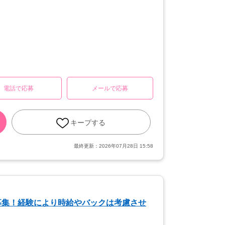
電話で応募
メールで応募
キープする
最終更新：
2026年07月28日 15:58
募集！経験により時給やバックは考慮させ