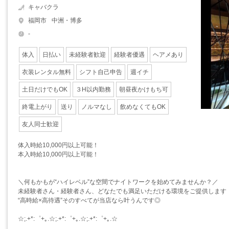
キャバクラ
福岡市
中洲・博多
-
体入
日払い
未経験者歓迎
経験者優遇
ヘアメあり
衣装レンタル無料
シフト自己申告
週イチ
土日だけでもOK
３H以内勤務
朝昼夜かけもち可
終電上がり
送り
ノルマなし
飲めなくてもOK
友人同士歓迎
体入時給10,000円以上可能！
本入時給10,000円以上可能！
＼何もかもが“ハイレベル”な空間でナイトワークを始めてみませんか？／
未経験者さん・経験者さん、どなたでも満足いただける環境をご提供します
“高時給×高待遇”そのすべてが当店なら叶うんです◎
☆;.+*:゜+｡.☆;.+*:゜+｡.☆;.+*:゜+｡.☆