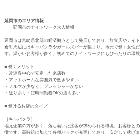
延岡市のエリア情報
=== 延岡市のナイトワーク求人情報 ===
延岡市は宮崎県北部の経済拠点として発展しており、飲食店やナイト
倉町周辺にはキャバクラやガールズバーが集まり、地元で働く女性だ
す。温かいお客様が多く、初めてのナイトワークにもぴったりの環境
■ 働くメリット
・常連客中心で安定した来店数
・アットホームな雰囲気で働きやすい
・ノルマが少なく、プレッシャーがない
・送りあり・短時間勤務OKの店も多い
■ 働けるお店のタイプ
［キャバクラ］
地元企業の方が多く、落ち着いた接客が求められる環境。お客様との
徴です。高時給に加えて各種バックが充実しており、安定して稼げま