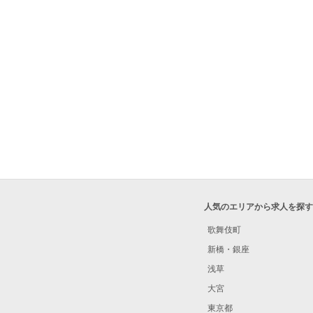
人気のエリアから求人を探す
歌舞伎町
新橋・銀座
浅草
大宮
東京都