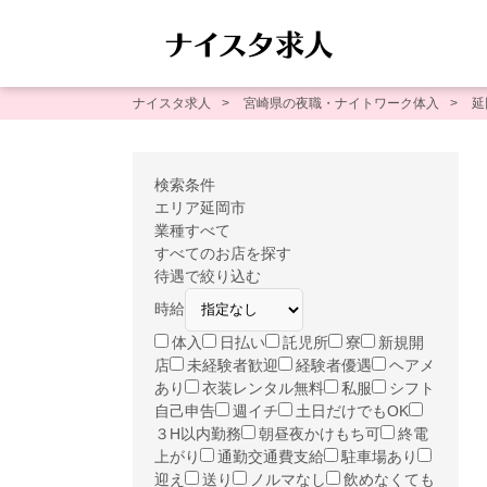
ナイスタ求人
宮崎県の夜職・ナイトワーク体入
延
検索条件
エリア
延岡市
業種
すべて
すべてのお店を探す
待遇で絞り込む
時給
体入
日払い
託児所
寮
新規開
店
未経験者歓迎
経験者優遇
ヘアメ
あり
衣装レンタル無料
私服
シフト
自己申告
週イチ
土日だけでもOK
３H以内勤務
朝昼夜かけもち可
終電
上がり
通勤交通費支給
駐車場あり
迎え
送り
ノルマなし
飲めなくても