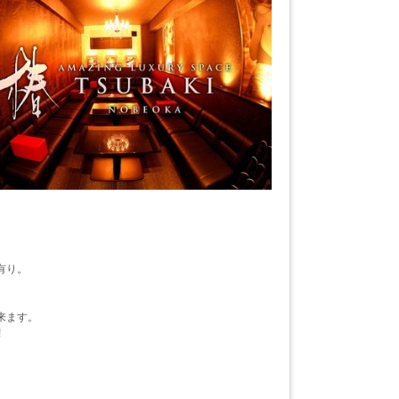
有り。
来ます。
!