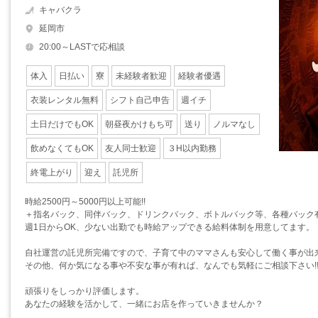
キャバクラ
延岡市
20:00～LASTで応相談
体入
日払い
寮
未経験者歓迎
経験者優遇
衣装レンタル無料
シフト自己申告
週イチ
土日だけでもOK
朝昼夜かけもち可
送り
ノルマなし
飲めなくてもOK
友人同士歓迎
３H以内勤務
終電上がり
迎え
託児所
時給2500円～5000円以上可能!!
＋指名バック、同伴バック、ドリンクバック、ボトルバック等、各種バック
週1日からOK、少ない出勤でも時給アップできる給料体制を用意してます。
自社運営の託児所完備ですので、子育て中のママさんも安心して働く事が出
その他、何か気になる事や不安な事が有れば、なんでも気軽にご相談下さい!
頑張りをしっかり評価します。
あなたの経験を活かして、一緒にお店を作っていきませんか？