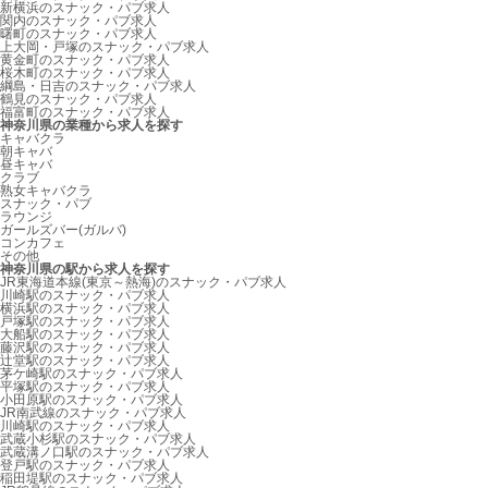
新横浜のスナック・パブ求人
関内のスナック・パブ求人
曙町のスナック・パブ求人
上大岡・戸塚のスナック・パブ求人
黄金町のスナック・パブ求人
桜木町のスナック・パブ求人
綱島・日吉のスナック・パブ求人
鶴見のスナック・パブ求人
福富町のスナック・パブ求人
神奈川県の業種から求人を探す
キャバクラ
朝キャバ
昼キャバ
クラブ
熟女キャバクラ
スナック・パブ
ラウンジ
ガールズバー(ガルバ)
コンカフェ
その他
神奈川県の駅から求人を探す
JR東海道本線(東京～熱海)のスナック・パブ求人
川崎駅のスナック・パブ求人
横浜駅のスナック・パブ求人
戸塚駅のスナック・パブ求人
大船駅のスナック・パブ求人
藤沢駅のスナック・パブ求人
辻堂駅のスナック・パブ求人
茅ケ崎駅のスナック・パブ求人
平塚駅のスナック・パブ求人
小田原駅のスナック・パブ求人
JR南武線のスナック・パブ求人
川崎駅のスナック・パブ求人
武蔵小杉駅のスナック・パブ求人
武蔵溝ノ口駅のスナック・パブ求人
登戸駅のスナック・パブ求人
稲田堤駅のスナック・パブ求人