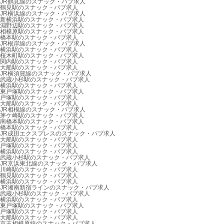
JR鶴見線のスナック・パブ求人
鶴見駅のスナック・パブ求人
JR横浜線のスナック・パブ求人
新横浜駅のスナック・パブ求人
淵野辺駅のスナック・パブ求人
相模原駅のスナック・パブ求人
橋本駅のスナック・パブ求人
JR根岸線のスナック・パブ求人
横浜駅のスナック・パブ求人
桜木町駅のスナック・パブ求人
関内駅のスナック・パブ求人
大船駅のスナック・パブ求人
JR横須賀線のスナック・パブ求人
武蔵小杉駅のスナック・パブ求人
横浜駅のスナック・パブ求人
東戸塚駅のスナック・パブ求人
戸塚駅のスナック・パブ求人
大船駅のスナック・パブ求人
JR相模線のスナック・パブ求人
茅ケ崎駅のスナック・パブ求人
南橋本駅のスナック・パブ求人
橋本駅のスナック・パブ求人
JR成田エクスプレスのスナック・パブ求人
大船駅のスナック・パブ求人
戸塚駅のスナック・パブ求人
横浜駅のスナック・パブ求人
武蔵小杉駅のスナック・パブ求人
JR京浜東北線のスナック・パブ求人
川崎駅のスナック・パブ求人
鶴見駅のスナック・パブ求人
横浜駅のスナック・パブ求人
JR湘南新宿ラインのスナック・パブ求人
武蔵小杉駅のスナック・パブ求人
横浜駅のスナック・パブ求人
東戸塚駅のスナック・パブ求人
戸塚駅のスナック・パブ求人
大船駅のスナック・パブ求人
京王相模原線のスナック・パブ求人