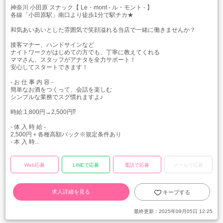
神奈川 小田原 スナック【 Le・mont - ル・モント - 】
各線「小田原駅」南口より徒歩1分で駅チカ★
和気あいあいとした雰囲気で笑顔溢れる当店で一緒に働きませんか？
接客マナー、ハンドサインなど
ナイトワークがはじめての方でも、丁寧に教えてくれる
ママさん、スタッフがアナタを全力サポート！
安心してスタートできます！
- お 仕 事 内 容 -
簡単なお酒をつくって、会話を楽しむ
シンプルな業務でスグ慣れますよ♪
時給:1,800円→2,500円⁉
- 体 入 時 給 -
2,500円＋各種高額バック※規定条件あり
- 本 入 時...
Web応募
LINEで応募
電話で応募
メールで応募
求人詳細を見る
キープする
最終更新：
2025年09月05日 12:25