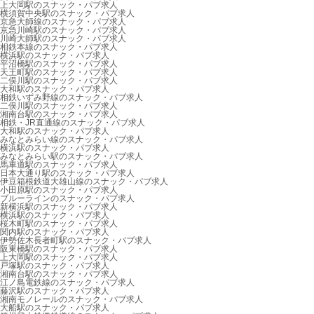
上大岡駅のスナック・パブ求人
横須賀中央駅のスナック・パブ求人
京急大師線のスナック・パブ求人
京急川崎駅のスナック・パブ求人
川崎大師駅のスナック・パブ求人
相鉄本線のスナック・パブ求人
横浜駅のスナック・パブ求人
平沼橋駅のスナック・パブ求人
天王町駅のスナック・パブ求人
二俣川駅のスナック・パブ求人
大和駅のスナック・パブ求人
相鉄いずみ野線のスナック・パブ求人
二俣川駅のスナック・パブ求人
湘南台駅のスナック・パブ求人
相鉄・JR直通線のスナック・パブ求人
大和駅のスナック・パブ求人
みなとみらい線のスナック・パブ求人
横浜駅のスナック・パブ求人
みなとみらい駅のスナック・パブ求人
馬車道駅のスナック・パブ求人
日本大通り駅のスナック・パブ求人
伊豆箱根鉄道大雄山線のスナック・パブ求人
小田原駅のスナック・パブ求人
ブルーラインのスナック・パブ求人
新横浜駅のスナック・パブ求人
横浜駅のスナック・パブ求人
桜木町駅のスナック・パブ求人
関内駅のスナック・パブ求人
伊勢佐木長者町駅のスナック・パブ求人
阪東橋駅のスナック・パブ求人
上大岡駅のスナック・パブ求人
戸塚駅のスナック・パブ求人
湘南台駅のスナック・パブ求人
江ノ島電鉄線のスナック・パブ求人
藤沢駅のスナック・パブ求人
湘南モノレールのスナック・パブ求人
大船駅のスナック・パブ求人