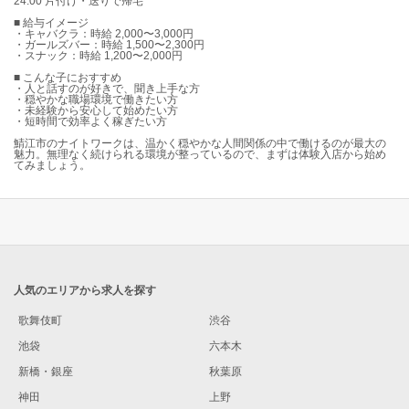
24:00 片付け・送りで帰宅
■ 給与イメージ
・キャバクラ：時給 2,000〜3,000円
・ガールズバー：時給 1,500〜2,300円
・スナック：時給 1,200〜2,000円
■ こんな子におすすめ
・人と話すのが好きで、聞き上手な方
・穏やかな職場環境で働きたい方
・未経験から安心して始めたい方
・短時間で効率よく稼ぎたい方
鯖江市のナイトワークは、温かく穏やかな人間関係の中で働けるのが最大の
魅力。無理なく続けられる環境が整っているので、まずは体験入店から始め
てみましょう。
人気のエリアから求人を探す
歌舞伎町
渋谷
池袋
六本木
新橋・銀座
秋葉原
神田
上野