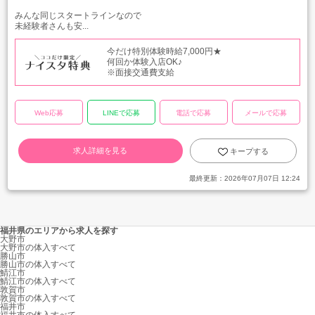
みんな同じスタートラインなので
未経験者さんも安...
今だけ特別体験時給7,000円★
何回か体験入店OK♪
※面接交通費支給
Web応募
LINEで応募
電話で応募
メールで応募
求人詳細を見る
キープする
最終更新：
2026年07月07日 12:24
福井県のエリアから求人を探す
大野市
大野市の体入すべて
勝山市
勝山市の体入すべて
鯖江市
鯖江市の体入すべて
敦賀市
敦賀市の体入すべて
福井市