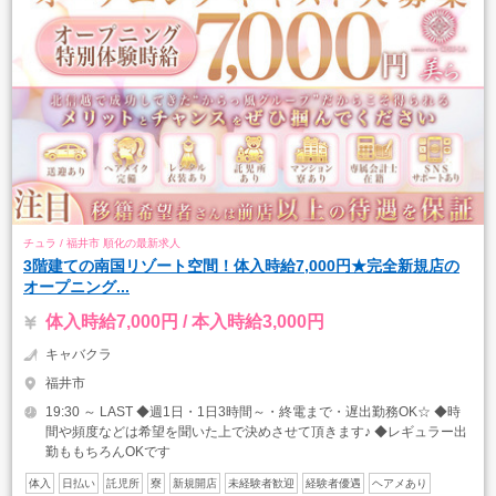
チュラ / 福井市 順化の最新求人
3階建ての南国リゾート空間！体入時給7,000円★完全新規店の
オープニング...
体入時給7,000円 / 本入時給3,000円
キャバクラ
福井市
19:30 ～ LAST ◆週1日・1日3時間～・終電まで・遅出勤務OK☆ ◆時
間や頻度などは希望を聞いた上で決めさせて頂きます♪ ◆レギュラー出
勤ももちろんOKです
体入
日払い
託児所
寮
新規開店
未経験者歓迎
経験者優遇
ヘアメあり