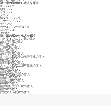
福井市の体入すべて
福井県の業種から求人を探す
キャバクラ
朝キャバ
昼キャバ
クラブ
熟女キャバクラ
スナック・パブ
ラウンジ
ガールズバー(ガルバ)
コンカフェ
その他
福井県の駅から求人を探す
ハピラインふくい線の体入
越前花堂駅の体入
福井駅の体入
九頭竜線の体入
福井駅の体入
越前花堂駅の体入
えちぜん鉄道勝山永平寺線の体入
福井駅の体入
越前開発駅の体入
えちぜん鉄道三国芦原線の体入
福井駅の体入
西別院駅の体入
福井鉄道福武線の体入
西鯖江駅の体入
西山公園駅の体入
神明駅の体入
福井城址大名町駅の体入
福井駅の体入
仁愛女子高校駅の体入