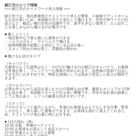
鯖江市のエリア情報
=== 鯖江市のナイトワーク求人情報 ===
鯖江市では、地元密着型のナイトワーク求人が豊富。小規模でアットホーム
なお店が多いため、未経験の方でも安心して働けます。学生やWワークの社
会人など、幅広い層の女性が活躍中です。派手すぎない環境で、人と話すこ
とを楽しみながら働けるのが魅力です。
■ 働くメリット
・地元客中心で落ち着いた接客ができる
・ノルマが少なく、マイペースで働ける
・短時間勤務や副業にも対応しているお店が多い
・スタッフ同士の仲が良く、雰囲気が穏やか
■ 働けるお店のタイプ
［キャバクラ］
大都市のような競争はなく、のびのび働けるのが鯖江のキャバクラ。お客様
は常連が多く、フレンドリーな接客が求められます。自然体の笑顔でお話し
できる方におすすめです。時給も地域にしては高めで安定した収入が期待で
きます。
［ガールズバー］
お酒を作りながら会話を楽しむだけの気軽なお仕事。服装もカジュアルでOK
なお店が多く、未経験スタートの方も多い業種です。学生や会社員の副業と
して人気があり、シフトの融通も利きやすいです。
［スナック］
ママやスタッフと協力しながら、常連のお客様をおもてなしする仕事。堅苦
しさがなく、落ち着いた接客ができます。お客様も温かく迎えてくれるた
め、ナイトワーク初心者に特におすすめ。
■ 1日の流れ（例）
18:30 出勤・準備やヘアメイク
20:00 お客様をお迎えして会話スタート
22:00 常連さんとゆったり接客