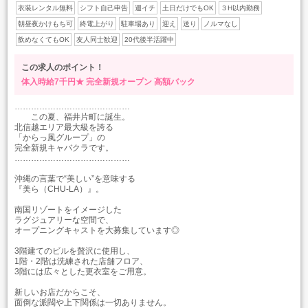
衣装レンタル無料
シフト自己申告
週イチ
土日だけでもOK
３H以内勤務
朝昼夜かけもち可
終電上がり
駐車場あり
迎え
送り
ノルマなし
飲めなくてもOK
友人同士歓迎
20代後半活躍中
この求人のポイント！
体入時給7千円★
完全新規オープン
高額バック
……………………………………
この夏、福井片町に誕生。
北信越エリア最大級を誇る
「からっ風グループ」の
完全新規キャバクラです。
……………………………………
沖縄の言葉で“美しい”を意味する
『美ら（CHU-LA）』。
南国リゾートをイメージした
ラグジュアリーな空間で、
オープニングキャストを大募集しています◎
3階建てのビルを贅沢に使用し、
1階・2階は洗練された店舗フロア、
3階には広々とした更衣室をご用意。
新しいお店だからこそ、
面倒な派閥や上下関係は一切ありません。