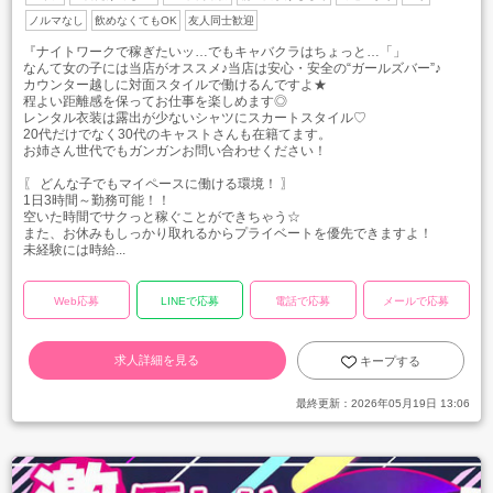
ノルマなし
飲めなくてもOK
友人同士歓迎
『ナイトワークで稼ぎたいッ…でもキャバクラはちょっと…「」
なんて女の子には当店がオススメ♪当店は安心・安全の“ガールズバー”♪
カウンター越しに対面スタイルで働けるんですよ★
程よい距離感を保ってお仕事を楽しめます◎
レンタル衣装は露出が少ないシャツにスカートスタイル♡
20代だけでなく30代のキャストさんも在籍てます。
お姉さん世代でもガンガンお問い合わせください！
〖 どんな子でもマイペースに働ける環境！ 〗
1日3時間～勤務可能！！
空いた時間でサクっと稼ぐことができちゃう☆
また、お休みもしっかり取れるからプライベートを優先できますよ！
未経験には時給...
Web応募
LINEで応募
電話で応募
メールで応募
求人詳細を見る
キープする
最終更新：
2026年05月19日 13:06