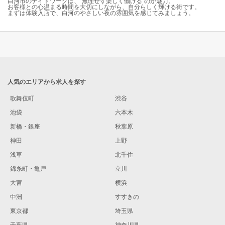
白河市のナイトワークは、“無理せず楽しく働ける”のが魅力。
お客様との心温まる時間を大切にしながら、自分らしく輝ける街です。
まずは体験入店で、白河のやさしい夜の雰囲気を感じてみましょう。
人気のエリアから求人を探す
歌舞伎町
渋谷
池袋
六本木
新橋・銀座
秋葉原
神田
上野
浅草
北千住
錦糸町・亀戸
立川
大宮
横浜
中洲
すすきの
東京都
埼玉県