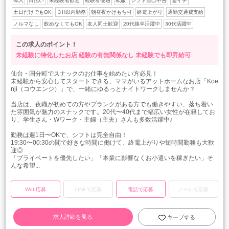
体入
日払い
未経験者歓迎
経験者優遇
私服
シフト自己申告
週イチ
土日だけでもOK
３H以内勤務
朝昼夜かけもち可
終電上がり
通勤交通費支給
ノルマなし
飲めなくてもOK
友人同士歓迎
20代後半活躍中
30代活躍中
この求人のポイント！
未経験に特化したお店
経験の有無関係なし
未経験でも即昇給可
仙台・国分町でスナックのお仕事を始めたい方必見！
未経験から安心してスタートできる、ママがいるアットホームなお店「Koe
nji（コウエンジ）」で、一緒にゆるっとナイトワークしませんか？
当店は、夜職が初めての方やブランクがある方でも働きやすい、落ち着い
た雰囲気が魅力のスナックです。20代〜40代まで幅広い女性が在籍してお
り、学生さん・Wワーク・主婦（主夫）さんも多数活躍中♪
勤務は週1日〜OKで、シフトは完全自由！
19:30〜00:30の間で好きな時間に働けて、終電上がりや短時間勤務も大歓
迎◎
「プライベートを優先したい」「本業に影響なくお小遣いを稼ぎたい」そ
んな希望...
Web応募
LINEで応募
電話で応募
メールで応募
求人詳細を見る
キープする