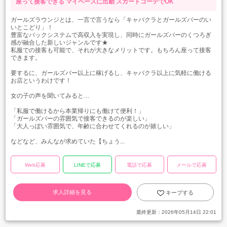
座って接客できる
マイペースに出勤
スカートコーデでOK
ガールズラウンジとは、一言で言うなら「キャバクラとガールズバーのい
いとこどり」！
豊富なバックシステムで高収入を実現し、同時にガールズバーのくつろぎ
感が融合した新しいジャンルです★
私服での接客も可能で、それが大きなメリットです。もちろん座って接客
できます。
要するに、ガールズバー以上に稼げるし、キャバクラ以上に気軽に働ける
お店というわけです！
女の子の声を聞いてみると…
「私服で働けるから本業帰りにも働けて便利！」
「ガールズバーの雰囲気で接客できるのが楽しい」
「大人っぽい雰囲気で、年齢に合わせてくれるのが嬉しい」
などなど、みんなが求めていた【ちょう...
Web応募
LINEで応募
電話で応募
メールで応募
求人詳細を見る
キープする
最終更新：
2026年05月14日 22:01