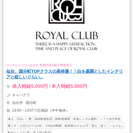
ロイヤルクラブ / 仙台市 青葉区国分町の最新求人
仙台、国分町TOPクラスの高待遇！！白を基調としたインテリ
アと眩しいぐらい...
体入時給5,000円 / 本入時給5,000円
キャバクラ
仙台市
国分町
19:00～LASTで応相談（年中無休）
体入
日払い
寮
未経験者歓迎
経験者優遇
衣装レンタル無料
シフト自己申告
週イチ
土日だけでもOK
３H以内勤務
朝昼夜かけもち可
迎え
送り
ノルマなし
飲めなくてもOK
友人同士歓迎