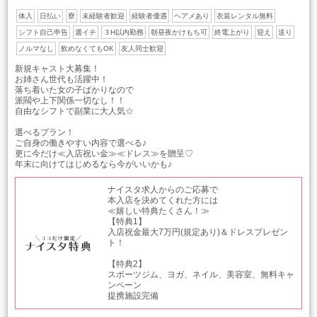
体入
日払い
寮
未経験者歓迎
経験者優遇
ヘアメあり
衣装レンタル無料
シフト自己申告
週イチ
３H以内勤務
朝昼夜かけもち可
終電上がり
迎え
送り
ノルマなし
飲めなくてもOK
友人同士歓迎
新規キャスト大募集！
お姉さん世代も活躍中！
落ち着いた女の子ばかりなので
派閥や上下関係一切なし！！
自由なシフトで副業に大人気☆
選べるプラン！
ご自身の働きやすい内容で選べる♪
更に今だけ≪入店祝い金≫≪ドレス≫を贈呈♡
年末に向けてはじめるなら今がいいかも♪
ナイスタ求人からのご応募で
本入店を決めてくれた方には
≪嬉しい特典たくさん！≫
【特典1】
入店祝金最大7万円(規定あり)＆ドレスプレゼン
ト！
【特典2】
スポーツジム、ヨガ、ネイル、美容室、無料キャ
ンペーン
提携施設完備