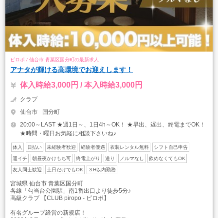
ピロポ / 仙台市 青葉区国分町の最新求人
アナタが輝ける高環境でお迎えします！
体入時給3,000円 / 本入時給3,000円
クラブ
仙台市
国分町
20:00～LAST ★週1日～、1日4h～OK！ ★早出、遅出、終電までOK！
★時間・曜日お気軽に相談下さいね♪
体入
日払い
未経験者歓迎
経験者優遇
衣装レンタル無料
シフト自己申告
週イチ
朝昼夜かけもち可
終電上がり
送り
ノルマなし
飲めなくてもOK
友人同士歓迎
土日だけでもOK
３H以内勤務
宮城県 仙台市 青葉区国分町
各線「勾当台公園駅」南1番出口より徒歩5分♪
高級クラブ 【CLUB piropo - ピロポ】
有名グループ経営の新規店！