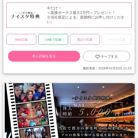
今だけ！
＜面接ボーナス最大1万円＞プレゼント！
※当社規定による。面接時にお申し付けくださ
い。
Web応募
LINEで応募
電話で応募
メールで応募
求人詳細を見る
キープする
最終更新：
2026年02月22日 21:23