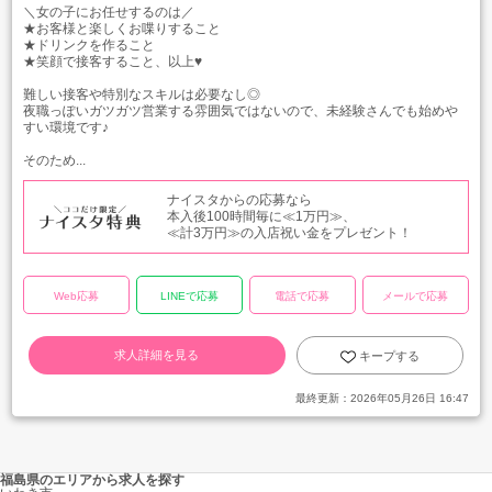
＼女の子にお任せするのは／
★お客様と楽しくお喋りすること
★ドリンクを作ること
★笑顔で接客すること、以上♥
難しい接客や特別なスキルは必要なし◎
夜職っぽいガツガツ営業する雰囲気ではないので、未経験さんでも始めや
すい環境です♪
そのため...
ナイスタからの応募なら
本入後100時間毎に≪1万円≫、
≪計3万円≫の入店祝い金をプレゼント！
Web応募
LINEで応募
電話で応募
メールで応募
求人詳細を見る
キープする
最終更新：
2026年05月26日 16:47
福島県のエリアから求人を探す