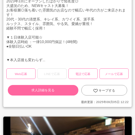
2023年3月にオープンしたばかりで知名度◎
大盛況のため、NEWキャスト大募集！
お客様層◎落ち着いた雰囲気のお店なので幅広い年代の方がご来店されま
す！
20代・30代の清楚系、キレイ系、カワイイ系、派手系
ルックス、スタイル、雰囲気、やる気、愛嬌が重視！
経験不問で幅広く採用！
▼１日体験入店可能☆
体験入店時給 ：一律10,000円保証！(4時間)
●全額日払いOK
▼本入店後も変わらず...
Web応募
LINEで応募
電話で応募
メールで応募
求人詳細を見る
キープする
最終更新：
2025年09月05日 12:22