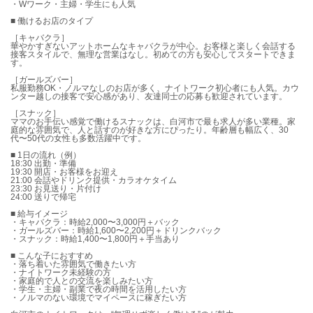
・Wワーク・主婦・学生にも人気
■ 働けるお店のタイプ
［キャバクラ］
華やかすぎないアットホームなキャバクラが中心。お客様と楽しく会話する
接客スタイルで、無理な営業はなし。初めての方も安心してスタートできま
す。
［ガールズバー］
私服勤務OK・ノルマなしのお店が多く、ナイトワーク初心者にも人気。カウ
ンター越しの接客で安心感があり、友達同士の応募も歓迎されています。
［スナック］
ママのお手伝い感覚で働けるスナックは、白河市で最も求人が多い業種。家
庭的な雰囲気で、人と話すのが好きな方にぴったり。年齢層も幅広く、30
代〜50代の女性も多数活躍中です。
■ 1日の流れ（例）
18:30 出勤・準備
19:30 開店・お客様をお迎え
21:00 会話やドリンク提供・カラオケタイム
23:30 お見送り・片付け
24:00 送りで帰宅
■ 給与イメージ
・キャバクラ：時給2,000〜3,000円＋バック
・ガールズバー：時給1,600〜2,200円＋ドリンクバック
・スナック：時給1,400〜1,800円＋手当あり
■ こんな子におすすめ
・落ち着いた雰囲気で働きたい方
・ナイトワーク未経験の方
・家庭的で人との交流を楽しみたい方
・学生・主婦・副業で夜の時間を活用したい方
・ノルマのない環境でマイペースに稼ぎたい方