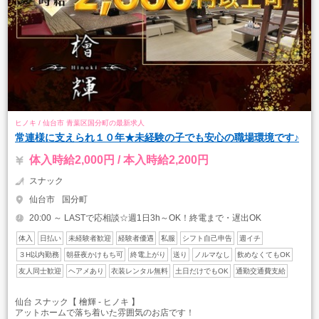
ヒノキ / 仙台市 青葉区国分町の最新求人
常連様に支えられ１０年★未経験の子でも安心の職場環境です♪
体入時給2,000円 / 本入時給2,200円
スナック
仙台市
国分町
20:00 ～ LASTで応相談☆週1日3h～OK！終電まで・遅出OK
体入
日払い
未経験者歓迎
経験者優遇
私服
シフト自己申告
週イチ
３H以内勤務
朝昼夜かけもち可
終電上がり
送り
ノルマなし
飲めなくてもOK
友人同士歓迎
ヘアメあり
衣装レンタル無料
土日だけでもOK
通勤交通費支給
仙台 スナック【 檜輝 - ヒノキ 】
アットホームで落ち着いた雰囲気のお店です！