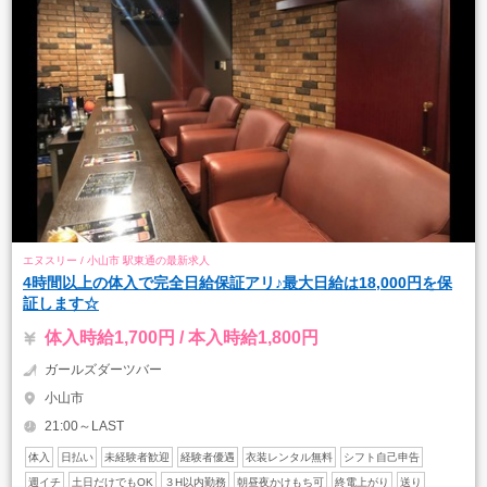
エヌスリー / 小山市 駅東通の最新求人
4時間以上の体入で完全日給保証アリ♪最大日給は18,000円を保
証します☆
体入時給1,700円 / 本入時給1,800円
ガールズダーツバー
小山市
21:00～LAST
体入
日払い
未経験者歓迎
経験者優遇
衣装レンタル無料
シフト自己申告
週イチ
土日だけでもOK
３H以内勤務
朝昼夜かけもち可
終電上がり
送り