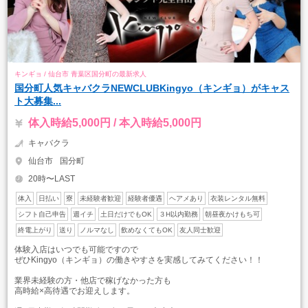
キンギョ / 仙台市 青葉区国分町の最新求人
国分町人気キャバクラNEWCLUBKingyo（キンギョ）がキャス
ト大募集...
体入時給5,000円 / 本入時給5,000円
キャバクラ
仙台市
国分町
20時〜LAST
体入
日払い
寮
未経験者歓迎
経験者優遇
ヘアメあり
衣装レンタル無料
シフト自己申告
週イチ
土日だけでもOK
３H以内勤務
朝昼夜かけもち可
終電上がり
送り
ノルマなし
飲めなくてもOK
友人同士歓迎
体験入店はいつでも可能ですので
ぜひKingyo（キンギョ）の働きやすさを実感してみてください！！
業界未経験の方・他店で稼げなかった方も
高時給×高待遇でお迎えします。