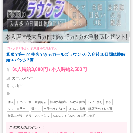
フレッド / 小山市 駅東通りの最新求人
私服で座って接客できるガールズラウンジ♪入店後10日間体験時
給＋バック2倍...
体入時給3,000円 / 本入時給2,500円
ガールズバー
小山市
-
体入
日払い
寮
新規開店
未経験者歓迎
経験者優遇
ヘアメあり
私服
シフト自己申告
週イチ
土日だけでもOK
３H以内勤務
朝昼夜かけもち可
終電上がり
送り
ノルマなし
飲めなくてもOK
友人同士歓迎
この求人のポイント！