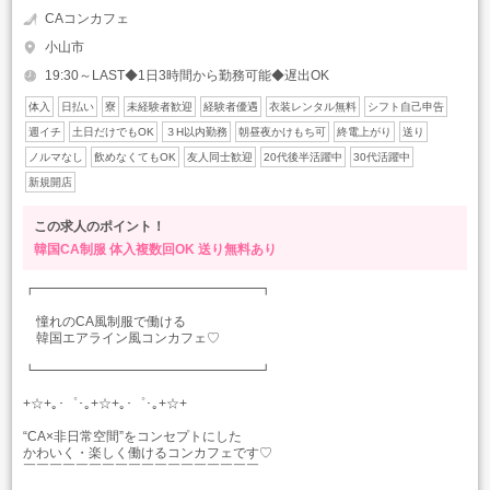
CAコンカフェ
小山市
19:30～LAST◆1日3時間から勤務可能◆遅出OK
体入
日払い
寮
未経験者歓迎
経験者優遇
衣装レンタル無料
シフト自己申告
週イチ
土日だけでもOK
３H以内勤務
朝昼夜かけもち可
終電上がり
送り
ノルマなし
飲めなくてもOK
友人同士歓迎
20代後半活躍中
30代活躍中
新規開店
この求人のポイント！
韓国CA制服
体入複数回OK
送り無料あり
┏━━━━━━━━━━━━━━━━━┓
憧れのCA風制服で働ける
韓国エアライン風コンカフェ♡
┗━━━━━━━━━━━━━━━━━┛
+☆+｡･゜･｡+☆+｡･゜･｡+☆+
“CA×非日常空間”をコンセプトにした
かわいく・楽しく働けるコンカフェです♡
￣￣￣￣￣￣￣￣￣￣￣￣￣￣￣￣￣￣