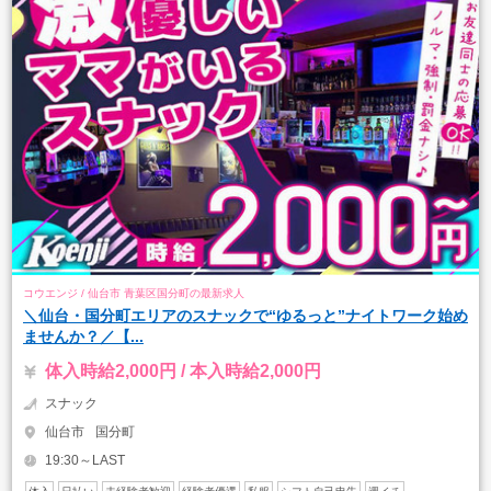
コウエンジ / 仙台市 青葉区国分町の最新求人
＼仙台・国分町エリアのスナックで“ゆるっと”ナイトワーク始め
ませんか？／【...
体入時給2,000円 / 本入時給2,000円
スナック
仙台市
国分町
19:30～LAST