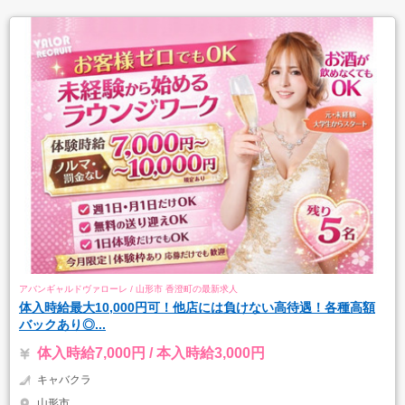
アバンギャルドヴァローレ / 山形市 香澄町の最新求人
体入時給最大10,000円可！他店には負けない高待遇！各種高額
バックあり◎...
体入時給7,000円 / 本入時給3,000円
キャバクラ
山形市