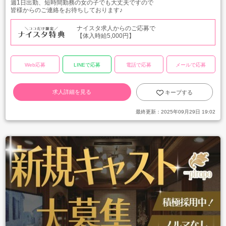
週1日出勤、短時間勤務の女の子でも大丈夫ですので
皆様からのご連絡をお待ちしております♪
ナイスタ求人からのご応募で
【体入時給5,000円】
Web応募
LINEで応募
電話で応募
メールで応募
求人詳細を見る
キープする
最終更新：
2025年09月29日 19:02