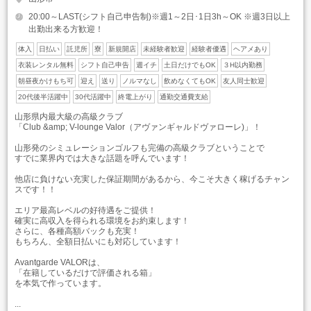
20:00～LAST(シフト自己申告制)※週1～2日･1日3h～OK ※週3日以上
出勤出来る方歓迎！
体入
日払い
託児所
寮
新規開店
未経験者歓迎
経験者優遇
ヘアメあり
衣装レンタル無料
シフト自己申告
週イチ
土日だけでもOK
３H以内勤務
朝昼夜かけもち可
迎え
送り
ノルマなし
飲めなくてもOK
友人同士歓迎
20代後半活躍中
30代活躍中
終電上がり
通勤交通費支給
山形県内最大級の高級クラブ
「Club &amp; V-lounge Valor（アヴァンギャルドヴァローレ)」！
山形発のシミュレーションゴルフも完備の高級クラブということで
すでに業界内では大きな話題を呼んでいます！
他店に負けない充実した保証期間があるから、今こそ大きく稼げるチャン
スです！！
エリア最高レベルの好待遇をご提供！
確実に高収入を得られる環境をお約束します！
さらに、各種高額バックも充実！
もちろん、全額日払いにも対応しています！
Avantgarde VALORは、
「在籍しているだけで評価される箱」
を本気で作っています。
...