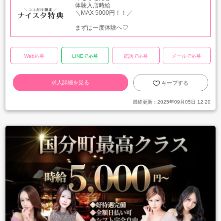
体験入店時給
＼MAX 5000円！！／
まずは一度体験へ♡
Web応募
LINEで応募
電話で応募
メールで応募
求人詳細を見る
キープする
最終更新：
2025年09月05日 12:20