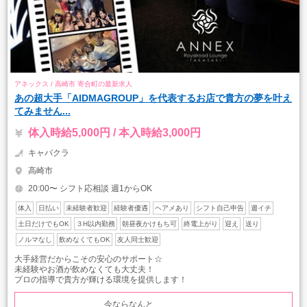
アネックス / 高崎市 寄合町の最新求人
あの超大手「AIDMAGROUP」を代表するお店で貴方の夢を叶え
てみません...
体入時給5,000円 / 本入時給3,000円
キャバクラ
高崎市
20:00〜 シフト応相談 週1からOK
体入
日払い
未経験者歓迎
経験者優遇
ヘアメあり
シフト自己申告
週イチ
土日だけでもOK
３H以内勤務
朝昼夜かけもち可
終電上がり
迎え
送り
ノルマなし
飲めなくてもOK
友人同士歓迎
大手経営だからこその安心のサポート☆
未経験やお酒が飲めなくても大丈夫！
プロの指導で貴方が輝ける環境を提供します！
今ならなんと