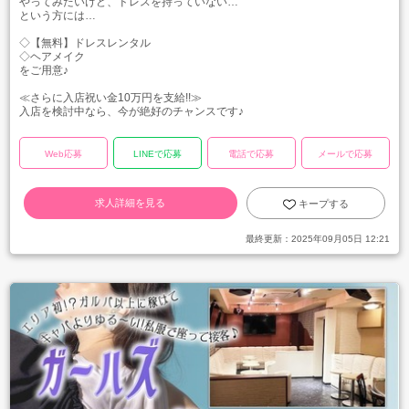
やってみたいけど、ドレスを持っていない…
という方には…
◇【無料】ドレスレンタル
◇ヘアメイク
をご用意♪
≪さらに入店祝い金10万円を支給!!≫
入店を検討中なら、今が絶好のチャンスです♪
Web応募
LINEで応募
電話で応募
メールで応募
求人詳細を見る
キープする
最終更新：
2025年09月05日 12:21