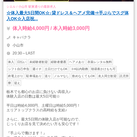
シエル / 小山市 駅東通りの最新求人
☆体入最大5日間OK☆♪貸ドレス＆ヘアメ完備⇒手ぶらでスグ体
入OK☆入店祝...
体入時給4,000円 / 本入時給3,000円
キャバクラ
小山市
20:30～LAST
体入
日払い
未経験者歓迎
経験者優遇
ヘアメあり
衣装レンタル無料
シフト自己申告
週イチ
土日だけでもOK
３H以内勤務
朝昼夜かけもち可
終電上がり
駐車場あり
送り
ノルマなし
飲めなくてもOK
友人同士歓迎
託児所
寮
迎え
栃木でも都心のお店に負けない高収入♪
体験入店の日数は最大5日可能☆
平日は時給4,000円、土曜日は時給5,000円！
エリアトップクラスの高時給を支給♪
さらに、最大5日間の体験入店が可能なので、
じっくりお店を見て決めたい方も安心です！
『手ぶらで働けます！』