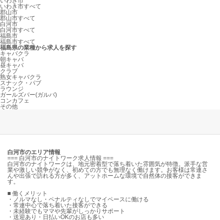
いわき市
いわき市すべて
郡山市
郡山市すべて
白河市
白河市すべて
福島市
福島市すべて
福島県の業種から求人を探す
キャバクラ
朝キャバ
昼キャバ
クラブ
熟女キャバクラ
スナック・パブ
ラウンジ
ガールズバー(ガルバ)
コンカフェ
その他
白河市のエリア情報
=== 白河市のナイトワーク求人情報 ===
白河市のナイトワークは、地元密着型で落ち着いた雰囲気が特徴。派手な営
業や激しい競争がなく、初めての方でも無理なく働けます。お客様は常連さ
んや出張で訪れる方が多く、アットホームな環境で自然体の接客ができま
す。
■ 働くメリット
・ノルマなし・ペナルティなしでマイペースに働ける
・常連中心で落ち着いた接客ができる
・未経験でもママや先輩がしっかりサポート
・送迎あり・日払いOKのお店も多い