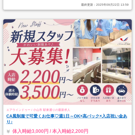
最終更新：
2025年09月22日 13:59
エアラインドゥー / 小山市 駅東通りの最新求人
CA風制服で可愛くお仕事♡週1日～OK×高バック×入店祝い金あ
り♪
体入時給3,000円 / 本入時給2,200円