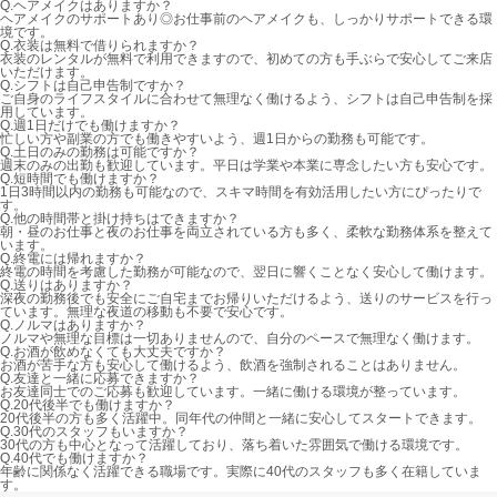
Q.
ヘアメイクはありますか？
ヘアメイクのサポートあり◎お仕事前のヘアメイクも、しっかりサポートできる環
境です。
Q.
衣装は無料で借りられますか？
衣装のレンタルが無料で利用できますので、初めての方も手ぶらで安心してご来店
いただけます。
Q.
シフトは自己申告制ですか？
ご自身のライフスタイルに合わせて無理なく働けるよう、シフトは自己申告制を採
用しています。
Q.
週1日だけでも働けますか？
忙しい方や副業の方でも働きやすいよう、週1日からの勤務も可能です。
Q.
土日のみの勤務は可能ですか？
週末のみの出勤も歓迎しています。平日は学業や本業に専念したい方も安心です。
Q.
短時間でも働けますか？
1日3時間以内の勤務も可能なので、スキマ時間を有効活用したい方にぴったりで
す。
Q.
他の時間帯と掛け持ちはできますか？
朝・昼のお仕事と夜のお仕事を両立されている方も多く、柔軟な勤務体系を整えて
います。
Q.
終電には帰れますか？
終電の時間を考慮した勤務が可能なので、翌日に響くことなく安心して働けます。
Q.
送りはありますか？
深夜の勤務後でも安全にご自宅までお帰りいただけるよう、送りのサービスを行っ
ています。無理な夜道の移動も不要で安心です。
Q.
ノルマはありますか？
ノルマや無理な目標は一切ありませんので、自分のペースで無理なく働けます。
Q.
お酒が飲めなくても大丈夫ですか？
お酒が苦手な方も安心して働けるよう、飲酒を強制されることはありません。
Q.
友達と一緒に応募できますか？
お友達同士でのご応募も歓迎しています。一緒に働ける環境が整っています。
Q.
20代後半でも働けますか？
20代後半の方も多く活躍中。同年代の仲間と一緒に安心してスタートできます。
Q.
30代のスタッフもいますか？
30代の方も中心となって活躍しており、落ち着いた雰囲気で働ける環境です。
Q.
40代でも働けますか？
年齢に関係なく活躍できる職場です。実際に40代のスタッフも多く在籍していま
す。