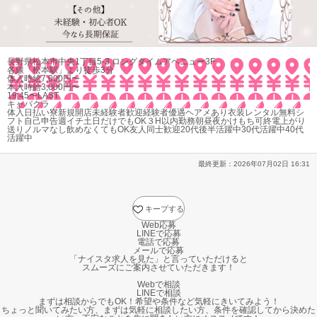
長野県松本市中央1丁目5-3 ロングタイムアベニュー3F
各線「松本駅」より徒歩3分
体入時給7,000円〜
本入時給3,000円〜
19:45〜LAST
キャバクラ
体入
日払い
寮
新規開店
未経験者歓迎
経験者優遇
ヘアメあり
衣装レンタル無料
シ
フト自己申告
週イチ
土日だけでもOK
３H以内勤務
朝昼夜かけもち可
終電上がり
送り
ノルマなし
飲めなくてもOK
友人同士歓迎
20代後半活躍中
30代活躍中
40代
活躍中
最終更新：
2026年07月02日 16:31
キープする
Web応募
LINEで応募
電話で応募
メールで応募
「ナイスタ求人を見た」と言っていただけると
スムーズにご案内させていただきます！
Webで相談
LINEで相談
まずは相談からでもOK！希望や条件など気軽にきいてみよう！
ちょっと聞いてみたい方、まずは気軽に相談したい方、条件を確認してから決めた