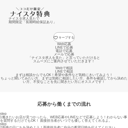
ナイスタ求人見たで
期間限定「長期時給保証あり」
キープする
Web応募
LINEで応募
電話で応募
メールで応募
「ナイスタ求人を見た」と言っていただけると
スムーズにご案内させていただきます！
Webで相談
LINEで相談
まずは相談からでもOK！希望や条件など気軽にきいてみよう！
ちょっと聞いてみたい方、まずは気軽に相談したい方、条件を確認してから決めた
い方、不安なことを先に聞きたい方にオススメです！
応募から働くまでの流れ
step
1
働きたいお店が見つかったら、WEB応募やLINEなどで応募しよう！
わからない事
を質問するだけでもOK！ 面接担当者がいつでも優しく答えてくれるよ。
step
2
面接の日にちを決めよう！
面接担当者に自分の希望日時を伝えてください。