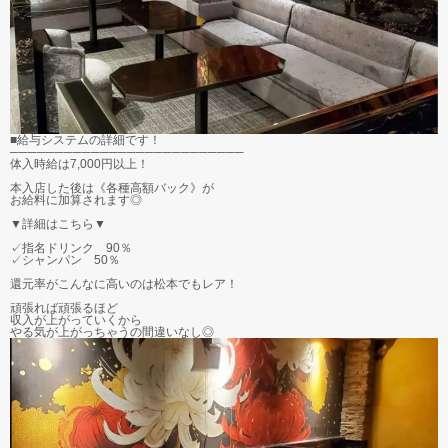
■給与システムの詳細です！
──────────────────────────
体入時給は7,000円以上！
本入店した後は《各種高額バック》が
お給料に加算されます◎
▼詳細はこちら▼
✓指名ドリンク 90％
✓シャンパン 50％
還元率がこんなに高いのは松本でもレア！
頑張れば頑張るほど
収入が上がっていくから
やる気が上がっちゃうの間違いなし◎