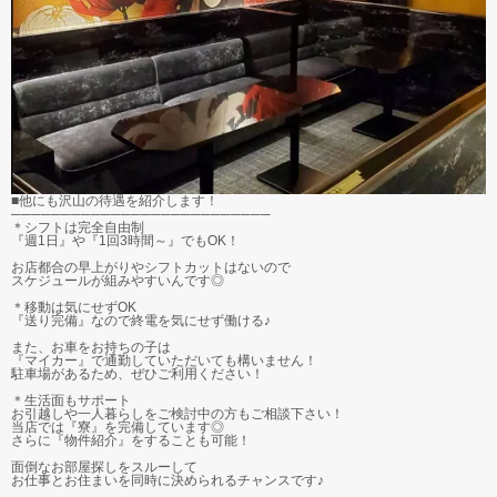
■他にも沢山の待遇を紹介します！
──────────────────────────
＊シフトは完全自由制
『週1日』や『1回3時間～』でもOK！
お店都合の早上がりやシフトカットはないので
スケジュールが組みやすいんです◎
＊移動は気にせずOK
『送り完備』なので終電を気にせず働ける♪
また、お車をお持ちの子は
『マイカー』で通勤していただいても構いません！
駐車場があるため、ぜひご利用ください！
＊生活面もサポート
お引越しや一人暮らしをご検討中の方もご相談下さい！
当店では『寮』を完備しています◎
さらに『物件紹介』をすることも可能！
面倒なお部屋探しをスルーして
お仕事とお住まいを同時に決められるチャンスです♪