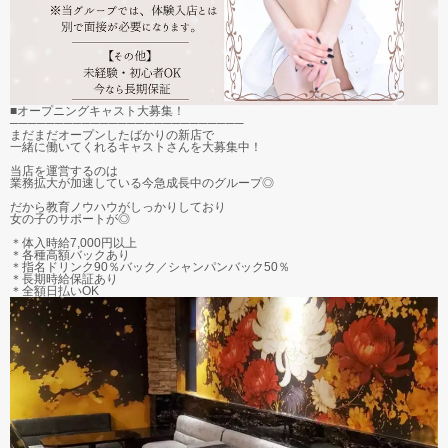
■オープニングキャスト大募集！
──────────────────────────
まだまだオープンしたばかりの新店で
一緒に働いてくれるキャストさんを大募集中！
当店を運営するのは
業務拡大が加速している今急成長中のグループ◎
だから教育ノウハウがしっかりしており
女の子のサポートが◎
＊体入時給7,000円以上
＊各種高額バックあり
＊指名ドリンク90％バック／シャンパンバック50％
＊長期時給保証あり
＊全額日払いOK