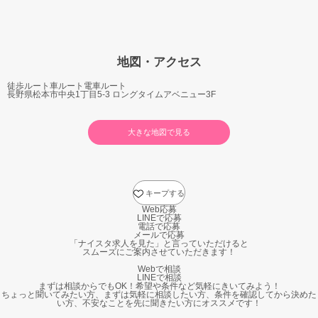
地図・アクセス
徒歩ルート
車ルート
電車ルート
長野県松本市中央1丁目5-3 ロングタイムアベニュー3F
大きな地図で見る
キープする
Web応募
LINEで応募
電話で応募
メールで応募
「ナイスタ求人を見た」と言っていただけると
スムーズにご案内させていただきます！
Webで相談
LINEで相談
まずは相談からでもOK！希望や条件など気軽にきいてみよう！
ちょっと聞いてみたい方、まずは気軽に相談したい方、条件を確認してから決めた
い方、不安なことを先に聞きたい方にオススメです！