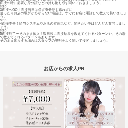
面接の時に必要な身分証などの持ち物も必ず聞いておきましょう。
step
3
面接へGO！
面接当日は必ず身分証を忘れずに！
迷ったりお店の場所がわからない場合は、すぐにお店に電話して教えて貰いましょ
う。
step
4
面接本番！
給与システムやお店の雰囲気など、聞きたい事はどんどん質問しまし
ょう。
step
5
面接終了〜そのまま体入？
数日後に面接結果を教えてくれるパターンや、その場
で教えてくれるパターンもあります。
そのまま体入する場合はスタッフの説明をよく聞いて接客しましょう。
お店からの求人PR