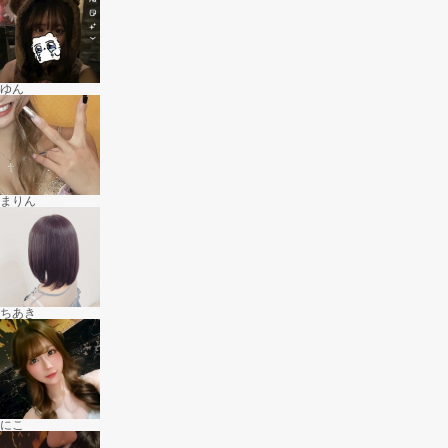
ゆん
まりん
ちあき
にこ