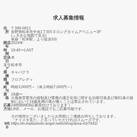
求人募集情報
住
〒390-0811
所
長野県松本市中央1丁目5-3 ロングタイムアベニュー3F
(→
大きな地図で見る
)
各線「松本駅」より徒歩3分
開店
2024年
年
時
19:45〜LAST
間
定休
木
日
エリ
松本市
ア
業
キャバクラ
種
職
フロアレディ
種
給
時給3,000円～（体入時給7,000円～）
与
資
18歳〜
格
※風俗営業等の規制及び業務の適正化等に関する法律22条及び第61条の規
制において18歳未満の者が働くことは禁止されています。
応募
24時間WEB応募受付けております！
方法
LINE、メール、お電話でもご応募可能です。
その他何かございましたらお気軽にご連絡お待ちしております。
「ナイスタ見た」と言っていただければスムーズです。
WE
https://m.matsumoto-angel.net/n/shop/area-43/7842/
B