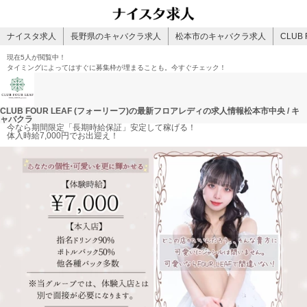
ナイスタ求人
長野県のキャバクラ求人
松本市のキャバクラ求人
CLUB
現在
5人
が閲覧中！
タイミングによってはすぐに募集枠が埋まることも。今すぐチェック！
CLUB FOUR LEAF (フォーリーフ)の最新フロアレディの求人情報
松本市中央 / キ
ャバクラ
今なら期間限定「長期時給保証」安定して稼げる！
体入時給7,000円でお出迎え！