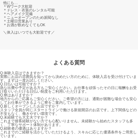
他にも…
＊Wワーク大歓迎
＊ドレス・衣装のレンタル可能
＊ヘアメイク完備
＊ニューオープンのため派閥なし
＊土曜日営業あり
＊お酒が飲めなくてもOK
＼体入はいつでも大歓迎です／
よくある質問
Q.
体験入店はできますか？
実際にお店の雰囲気を知ってから決めたい方のために、体験入店を受け付けていま
す。まずは一度お試しください。
Q.
日払いは可能ですか？
急な出費や予定がある方もご安心ください。お仕事を頑張ったその日に報酬をお受
け取りいただける日払い制度をご利用いただけます。
Q.
寮はありますか？
地方からのご応募もご安心ください。ご希望の方には、通勤が困難な場合でも安心
してお仕事ができるように寮をご案内しています。
Q.
新しくオープンしたお店ですか？
スタッフ全員が同じスタートラインで働ける新規開店のお店です。上下関係などの
不安もなく、働きやすい環境です。
Q.
未経験でも大丈夫ですか？
これまで接客経験がない方でも心配いりません。未経験から始めたスタッフも多
く、丁寧なサポート体制があります。
Q.
経験者の優遇はありますか？
これまでのご経験を活かしていただけるよう、スキルに応じた優遇条件をご用意し
ています。