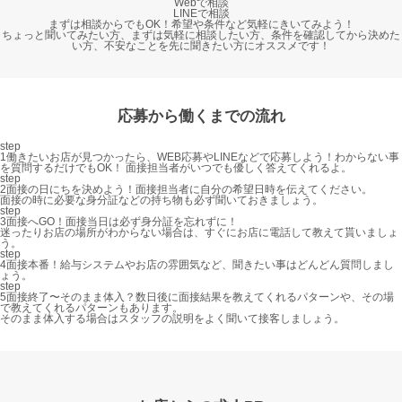
Webで相談
LINEで相談
まずは相談からでもOK！希望や条件など気軽にきいてみよう！
ちょっと聞いてみたい方、まずは気軽に相談したい方、条件を確認してから決めた
い方、不安なことを先に聞きたい方にオススメです！
応募から働くまでの流れ
step
1
働きたいお店が見つかったら、WEB応募やLINEなどで応募しよう！
わからない事
を質問するだけでもOK！ 面接担当者がいつでも優しく答えてくれるよ。
step
2
面接の日にちを決めよう！
面接担当者に自分の希望日時を伝えてください。
面接の時に必要な身分証などの持ち物も必ず聞いておきましょう。
step
3
面接へGO！
面接当日は必ず身分証を忘れずに！
迷ったりお店の場所がわからない場合は、すぐにお店に電話して教えて貰いましょ
う。
step
4
面接本番！
給与システムやお店の雰囲気など、聞きたい事はどんどん質問しまし
ょう。
step
5
面接終了〜そのまま体入？
数日後に面接結果を教えてくれるパターンや、その場
で教えてくれるパターンもあります。
そのまま体入する場合はスタッフの説明をよく聞いて接客しましょう。