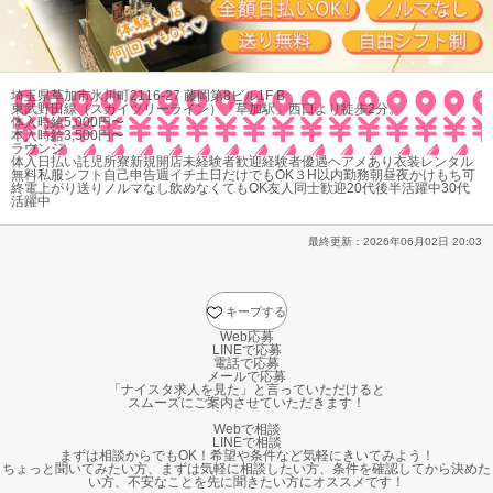
埼玉県草加市氷川町2116-27 藤岡第8ビル1F B
東武野田線（スカイツリーライン）「草加駅」西口より徒歩2分。
体入時給5,000円〜
本入時給3,500円〜
ラウンジ
体入
日払い
託児所
寮
新規開店
未経験者歓迎
経験者優遇
ヘアメあり
衣装レンタル
無料
私服
シフト自己申告
週イチ
土日だけでもOK
３H以内勤務
朝昼夜かけもち可
終電上がり
送り
ノルマなし
飲めなくてもOK
友人同士歓迎
20代後半活躍中
30代
活躍中
最終更新：
2026年06月02日 20:03
キープする
Web応募
LINEで応募
電話で応募
メールで応募
「ナイスタ求人を見た」と言っていただけると
スムーズにご案内させていただきます！
Webで相談
LINEで相談
まずは相談からでもOK！希望や条件など気軽にきいてみよう！
ちょっと聞いてみたい方、まずは気軽に相談したい方、条件を確認してから決めた
い方、不安なことを先に聞きたい方にオススメです！