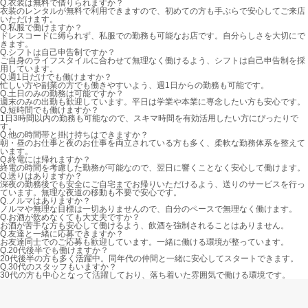
Q.
衣装は無料で借りられますか？
衣装のレンタルが無料で利用できますので、初めての方も手ぶらで安心してご来店
いただけます。
Q.
私服で働けますか？
ドレスコードに縛られず、私服での勤務も可能なお店です。自分らしさを大切にで
きます。
Q.
シフトは自己申告制ですか？
ご自身のライフスタイルに合わせて無理なく働けるよう、シフトは自己申告制を採
用しています。
Q.
週1日だけでも働けますか？
忙しい方や副業の方でも働きやすいよう、週1日からの勤務も可能です。
Q.
土日のみの勤務は可能ですか？
週末のみの出勤も歓迎しています。平日は学業や本業に専念したい方も安心です。
Q.
短時間でも働けますか？
1日3時間以内の勤務も可能なので、スキマ時間を有効活用したい方にぴったりで
す。
Q.
他の時間帯と掛け持ちはできますか？
朝・昼のお仕事と夜のお仕事を両立されている方も多く、柔軟な勤務体系を整えて
います。
Q.
終電には帰れますか？
終電の時間を考慮した勤務が可能なので、翌日に響くことなく安心して働けます。
Q.
送りはありますか？
深夜の勤務後でも安全にご自宅までお帰りいただけるよう、送りのサービスを行っ
ています。無理な夜道の移動も不要で安心です。
Q.
ノルマはありますか？
ノルマや無理な目標は一切ありませんので、自分のペースで無理なく働けます。
Q.
お酒が飲めなくても大丈夫ですか？
お酒が苦手な方も安心して働けるよう、飲酒を強制されることはありません。
Q.
友達と一緒に応募できますか？
お友達同士でのご応募も歓迎しています。一緒に働ける環境が整っています。
Q.
20代後半でも働けますか？
20代後半の方も多く活躍中。同年代の仲間と一緒に安心してスタートできます。
Q.
30代のスタッフもいますか？
30代の方も中心となって活躍しており、落ち着いた雰囲気で働ける環境です。