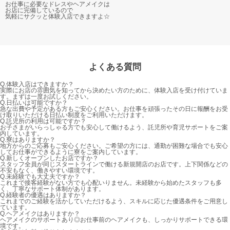
お仕事に必要なドレスやヘアメイクは
お店に完備しているので
気軽にサクッと体験入店できますよ☆
よくある質問
Q.
体験入店はできますか？
実際にお店の雰囲気を知ってから決めたい方のために、体験入店を受け付けていま
す。まずは一度お試しください。
Q.
日払いは可能ですか？
急な出費や予定がある方もご安心ください。お仕事を頑張ったその日に報酬をお受
け取りいただける日払い制度をご利用いただけます。
Q.
託児所の利用は可能ですか？
お子さまがいらっしゃる方でも安心して働けるよう、託児所や育児サポートをご案
内しています。
Q.
寮はありますか？
地方からのご応募もご安心ください。ご希望の方には、通勤が困難な場合でも安心
してお仕事ができるように寮をご案内しています。
Q.
新しくオープンしたお店ですか？
スタッフ全員が同じスタートラインで働ける新規開店のお店です。上下関係などの
不安もなく、働きやすい環境です。
Q.
未経験でも大丈夫ですか？
これまで接客経験がない方でも心配いりません。未経験から始めたスタッフも多
く、丁寧なサポート体制があります。
Q.
経験者の優遇はありますか？
これまでのご経験を活かしていただけるよう、スキルに応じた優遇条件をご用意し
ています。
Q.
ヘアメイクはありますか？
ヘアメイクのサポートあり◎お仕事前のヘアメイクも、しっかりサポートできる環
境です。