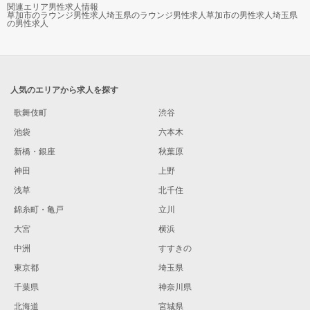
関連エリア男性求人情報
草加市のラウンジ男性求人
埼玉県のラウンジ男性求人
草加市の男性求人
埼玉県
の男性求人
人気のエリアから求人を探す
歌舞伎町
渋谷
池袋
六本木
新橋・銀座
秋葉原
神田
上野
浅草
北千住
錦糸町・亀戸
立川
大宮
横浜
中洲
すすきの
東京都
埼玉県
千葉県
神奈川県
北海道
宮城県