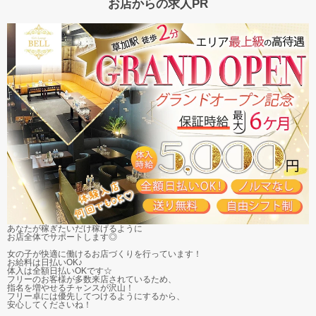
お店からの求人PR
あなたが稼ぎたいだけ稼げるように
お店全体でサポートします◎
女の子が快適に働けるお店づくりを行っています！
お給料は日払いOK♪
体入は全額日払いOKです☆
フリーのお客様が多数来店されているため、
指名を増やせるチャンスが沢山！
フリー卓には優先してつけるようにするから、
安心してくださいね！