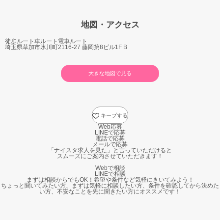
地図・アクセス
徒歩ルート
車ルート
電車ルート
埼玉県草加市氷川町2116-27 藤岡第8ビル1F B
大きな地図で見る
キープする
Web応募
LINEで応募
電話で応募
メールで応募
「ナイスタ求人を見た」と言っていただけると
スムーズにご案内させていただきます！
Webで相談
LINEで相談
まずは相談からでもOK！希望や条件など気軽にきいてみよう！
ちょっと聞いてみたい方、まずは気軽に相談したい方、条件を確認してから決めた
い方、不安なことを先に聞きたい方にオススメです！