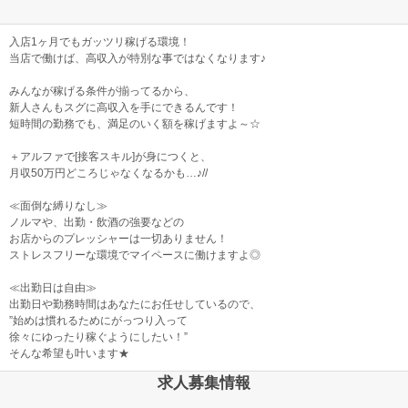
入店1ヶ月でもガッツリ稼げる環境！
当店で働けば、高収入が特別な事ではなくなります♪
みんなが稼げる条件が揃ってるから、
新人さんもスグに高収入を手にできるんです！
短時間の勤務でも、満足のいく額を稼げますよ～☆
＋アルファで[接客スキル]が身につくと、
月収50万円どころじゃなくなるかも…♪//
≪面倒な縛りなし≫
ノルマや、出勤・飲酒の強要などの
お店からのプレッシャーは一切ありません！
ストレスフリーな環境でマイペースに働けますよ◎
≪出勤日は自由≫
出勤日や勤務時間はあなたにお任せしているので、
”始めは慣れるためにがっつり入って
徐々にゆったり稼ぐようにしたい！”
そんな希望も叶います★
求人募集情報