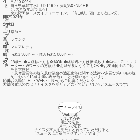
住
〒340-0034
所
埼玉県草加市氷川町2116-27 藤岡第8ビル1F B
(→
大きな地図で見る
)
東武野田線（スカイツリーライン）「草加駅」西口より徒歩2分。
開店
2024年
年
定休
日
日
エリ
草加市
ア
業
ラウンジ
種
職
フロアレディ
種
給
時給3,500円～（体入時給5,000円～）
与
資
18歳〜 ◆未経験の方も全然OK ◆経験者の方は優遇あり ◆学生・OL・フリ
格
ーター・Wワークの方歓迎 ◆お酒が飲めなくてもOK ◆お友達同士のご応
募も大歓迎
※風俗営業等の規制及び業務の適正化等に関する法律22条及び第61条の規
制において18歳未満の者が働くことは禁止されています。
応募
お気軽にTEL・WEB・LINEからご応募ください☆
方法
お電話の際は「ナイスタを見た」と言っていただけるとスムーズです♪
キープする
Web応募
LINEで応募
電話で応募
メールで応募
「ナイスタ求人を見た」と言っていただけると
スムーズにご案内させていただきます！