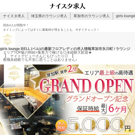
ナイスタ求人
埼玉県のラウンジ求人
草加市のラウンジ求人
girls lou
現在
4人
が閲覧中！
タイミングによってはすぐに募集枠が埋まることも。今すぐチェック！
girls lounge BELL (ベル)の最新フロアレディの求人情報
草加市氷川町 / ラウンジ
エリアTOP級の時給×集客力で稼げる◎未経験大歓迎★
【 ナイトデビューさんにもぴったり◎ 】
夜職未経験でも不安に思うことはありません♪