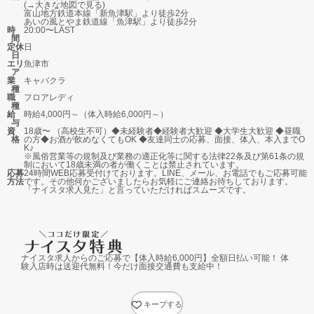
(→
大きな地図で見る
)
富山地方鉄道本線「新魚津駅」より徒歩2分
あいの風とやま鉄道線「魚津駅」より徒歩2分
時
20:00〜LAST
間
定休
日
日
エリ
魚津市
ア
業
キャバクラ
種
職
フロアレディ
種
給
時給4,000円～（体入時給6,000円～）
与
資
18歳〜 （高校生不可）◆未経験者◆経験者大歓迎 ◆大学生大歓迎 ◆昼職
格
の方◆お酒が飲めなくてもOK ◆友達同士の応募、面接、体入、本入までO
K♪
※風俗営業等の規制及び業務の適正化等に関する法律22条及び第61条の規
制において18歳未満の者が働くことは禁止されています。
応募
24時間WEB応募受付けております。LINE、メール、お電話でもご応募可能
方法
です。その他何かございましたらお気軽にご連絡お待ちしております。
「ナイスタ求人見た」と言っていただければスムーズです。
ナイスタ求人からのご応募で【体入時給6,000円】全額日払い可能！ 体
験入店時は送迎代無料！今だけ面接交通費も支給中！
キープする