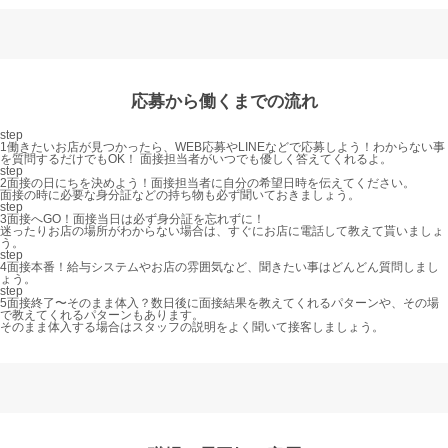
応募から働くまでの流れ
step
1
働きたいお店が見つかったら、WEB応募やLINEなどで応募しよう！
わからない事
を質問するだけでもOK！ 面接担当者がいつでも優しく答えてくれるよ。
step
2
面接の日にちを決めよう！
面接担当者に自分の希望日時を伝えてください。
面接の時に必要な身分証などの持ち物も必ず聞いておきましょう。
step
3
面接へGO！
面接当日は必ず身分証を忘れずに！
迷ったりお店の場所がわからない場合は、すぐにお店に電話して教えて貰いましょ
う。
step
4
面接本番！
給与システムやお店の雰囲気など、聞きたい事はどんどん質問しまし
ょう。
step
5
面接終了〜そのまま体入？
数日後に面接結果を教えてくれるパターンや、その場
で教えてくれるパターンもあります。
そのまま体入する場合はスタッフの説明をよく聞いて接客しましょう。