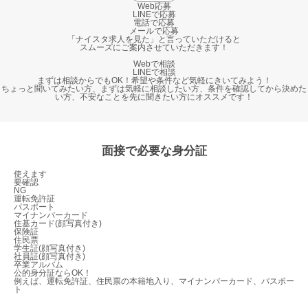
Web応募
LINEで応募
電話で応募
メールで応募
「ナイスタ求人を見た」と言っていただけると
スムーズにご案内させていただきます！
Webで相談
LINEで相談
まずは相談からでもOK！希望や条件など気軽にきいてみよう！
ちょっと聞いてみたい方、まずは気軽に相談したい方、条件を確認してから決めた
い方、不安なことを先に聞きたい方にオススメです！
面接で必要な身分証
使えます
要確認
NG
運転免許証
パスポート
マイナンバーカード
住基カード(顔写真付き)
保険証
住民票
学生証(顔写真付き)
社員証(顔写真付き)
卒業アルバム
公的身分証ならOK！
例えば、運転免許証、住民票の本籍地入り、マイナンバーカード、パスポー
ト