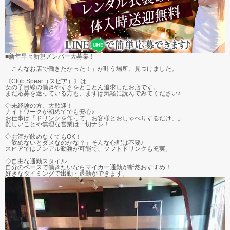
■新年早々新規メンバー大募集！
──────────────────
「こんなお店で働きたかった！」が叶う場所、見つけました。
《Club Spear（スピア）》は
女の子目線の働きやすさをとことん追求したお店です。
まだ応募を迷っている方も、まずは気軽に読んでみてください♪
◇未経験の方、大歓迎！
ナイトワークが初めてでも安心♪
お仕事は「ドリンクを作って、お客様とおしゃべりするだけ」。
難しいことや無理な営業は一切ナシ！
◇お酒が飲めなくてもOK！
「飲めないとダメなのかな？」そんな心配は不要♪
スピアではノンアル勤務が可能で、ソフトドリンクも充実。
◇自由な通勤スタイル
自分のペースで働きたいならマイカー通勤が断然おすすめ！
好きなタイミングで出勤・退勤ができます。