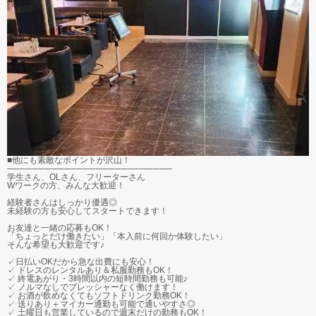
■他にも素敵なポイントが沢山！
──────────────────────────
学生さん、OLさん、フリーターさん
Wワークの方、みんな大歓迎！
経験者さんはしっかり優遇◎
未経験の方も安心してスタートできます！
お友達と一緒の応募もOK！
「ちょっとだけ働きたい」「本入前に何回か体験したい」
そんな希望も大歓迎です♪
✓日払いOKだから急な出費にも安心！
✓ ドレスのレンタルあり＆私服勤務もOK！
✓ 終電あがり・3時間以内の短時間勤務も可能♪
✓ ノルマなしでプレッシャーなく働けます！
✓ お酒が飲めなくてもソフトドリンク勤務OK！
✓ 送りあり＋マイカー通勤も可能で通いやすさ◎
✓ 土曜日も営業しているので週末だけの勤務もOK！