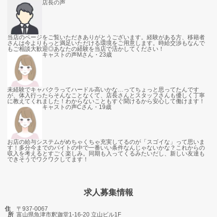
店長の声
当店のページをご覧いただきありがとうございます。経験がある方、移籍者
さんは今よりもっと満足いただける環境をご用意します。時給交渉もなんで
もご相談大歓迎◎あなたの経験を当店で活かしてください！
キャストの声
Mさん・23歳
未経験でキャバクラってハードル高いかな…ってちょっと思ってたんです
が、体入行ったらそんなことなくて、店長さんとスタッフさんも優しく丁寧
に教えてくれました！わからないこともすぐ聞けるから安心して働けます！
キャストの声
Cさん・19歳
お店の給与システムがめちゃくちゃ充実してるのが「スゴイな」って思いま
す！多分今までのバイトの中で一番いい条件なんじゃないかな？これからの
収入を考えるとすごく楽しみ。同期も入ってくるみたいだし、新しい友達も
できそうでワクワクしてます！
求人募集情報
住
〒937-0067
所
富山県魚津市釈迦堂1-16-20 立山ビル1F