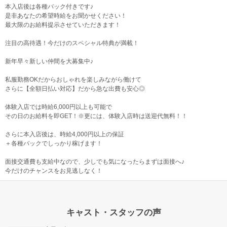
本入店後は各種バック付きです♪
是非あなたの希望時給をお聞かせください！
最大限のお給料提示させていただきます！
注目の高待遇！今だけのスペシャル特典が満載！
新年早々新しい仲間を大募集中♪
私服勤務OKだからおしゃれを楽しみながら働けて
さらに【全額日払い対応】だから急な出費も安心◎
体験入店では時給6,000円以上も可能で
その日のお給料を即GET！※更には、体験入店時は送迎代無料！！
さらに本入店後は、時給4,000円以上の保証
＋各種バックでしっかり稼げます！
面接交通費も支給中なので、少しでも気になったらまずは面接へ♪
今だけのチャンスをお見逃しなく！
キャスト・スタッフの声