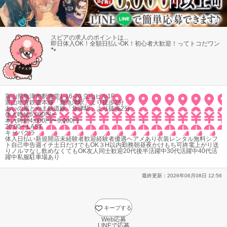
スピアの求人のポイントは...
即日体入OK！
全額日払いOK！
初心者大歓迎！
ってトコだワン
🐾
富山県魚津市釈迦堂1-16-20 立山ビル1F
富山地方鉄道本線「新魚津駅」より徒歩2分
あいの風とやま鉄道線「魚津駅」より徒歩2分
体入時給6,000円〜
本入時給4,000円〜6,000円
20:00〜LAST
キャバクラ
体入
日払い
新規開店
未経験者歓迎
経験者優遇
ヘアメあり
衣装レンタル無料
シフ
ト自己申告
週イチ
土日だけでもOK
３H以内勤務
朝昼夜かけもち可
終電上がり
送
り
ノルマなし
飲めなくてもOK
友人同士歓迎
20代後半活躍中
30代活躍中
40代活
躍中
私服
駐車場あり
最終更新：
2026年06月08日 12:56
キープする
Web応募
LINEで応募