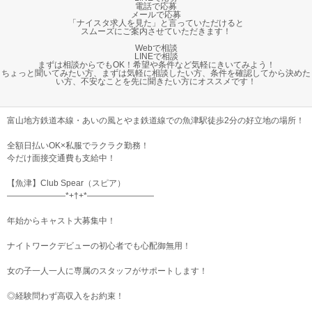
電話で応募
メールで応募
「ナイスタ求人を見た」と言っていただけると
スムーズにご案内させていただきます！
Webで相談
LINEで相談
まずは相談からでもOK！希望や条件など気軽にきいてみよう！
ちょっと聞いてみたい方、まずは気軽に相談したい方、条件を確認してから決めた
い方、不安なことを先に聞きたい方にオススメです！
富山地方鉄道本線・あいの風とやま鉄道線での魚津駅徒歩2分の好立地の場所！
全額日払いOK×私服でラクラク勤務！
今だけ面接交通費も支給中！
【魚津】Club Spear（スピア）
―――――――*+†+*――――――――
年始からキャスト大募集中！
ナイトワークデビューの初心者でも心配御無用！
女の子一人一人に専属のスタッフがサポートします！
◎経験問わず高収入をお約束！