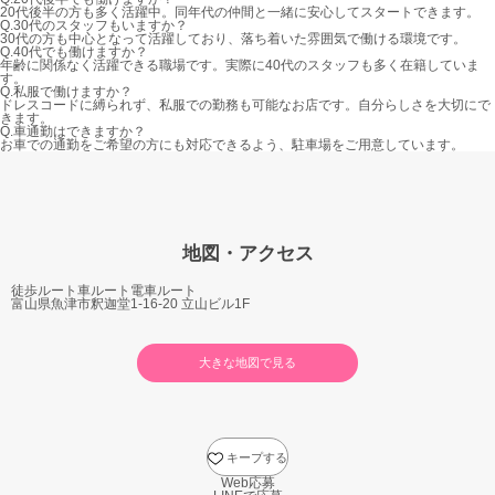
20代後半の方も多く活躍中。同年代の仲間と一緒に安心してスタートできます。
Q.
30代のスタッフもいますか？
30代の方も中心となって活躍しており、落ち着いた雰囲気で働ける環境です。
Q.
40代でも働けますか？
年齢に関係なく活躍できる職場です。実際に40代のスタッフも多く在籍していま
す。
Q.
私服で働けますか？
ドレスコードに縛られず、私服での勤務も可能なお店です。自分らしさを大切にで
きます。
Q.
車通勤はできますか？
お車での通勤をご希望の方にも対応できるよう、駐車場をご用意しています。
地図・アクセス
徒歩ルート
車ルート
電車ルート
富山県魚津市釈迦堂1-16-20 立山ビル1F
大きな地図で見る
キープする
Web応募