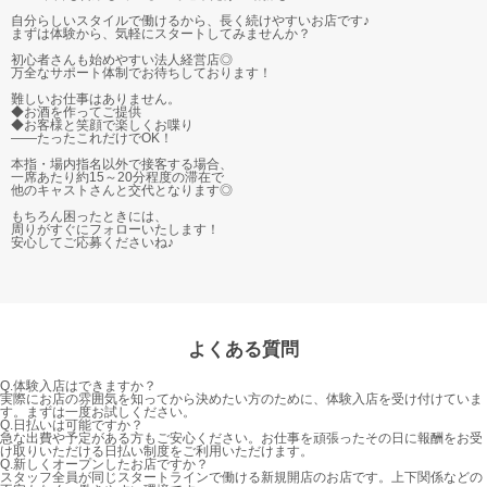
自分らしいスタイルで働けるから、長く続けやすいお店です♪
まずは体験から、気軽にスタートしてみませんか？
初心者さんも始めやすい法人経営店◎
万全なサポート体制でお待ちしております！
難しいお仕事はありません。
◆お酒を作ってご提供
◆お客様と笑顔で楽しくお喋り
――たったこれだけでOK！
本指・場内指名以外で接客する場合、
一席あたり約15～20分程度の滞在で
他のキャストさんと交代となります◎
もちろん困ったときには、
周りがすぐにフォローいたします！
安心してご応募くださいね♪
よくある質問
Q.
体験入店はできますか？
実際にお店の雰囲気を知ってから決めたい方のために、体験入店を受け付けていま
す。まずは一度お試しください。
Q.
日払いは可能ですか？
急な出費や予定がある方もご安心ください。お仕事を頑張ったその日に報酬をお受
け取りいただける日払い制度をご利用いただけます。
Q.
新しくオープンしたお店ですか？
スタッフ全員が同じスタートラインで働ける新規開店のお店です。上下関係などの