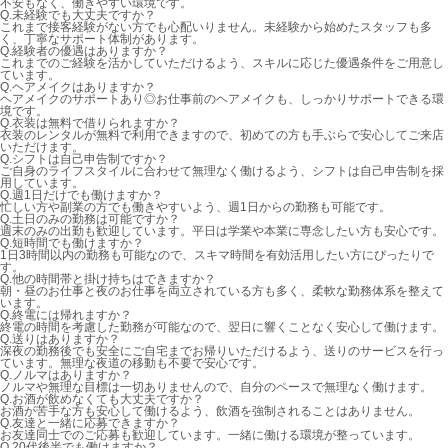
不安もなく、働きやすい環境です。
Q.
未経験でも大丈夫ですか？
これまで接客経験がない方でも心配いりません。未経験から始めたスタッフも多
く、丁寧なサポート体制があります。
Q.
経験者の優遇はありますか？
これまでのご経験を活かしていただけるよう、スキルに応じた優遇条件をご用意し
ています。
Q.
ヘアメイクはありますか？
ヘアメイクのサポートあり◎お仕事前のヘアメイクも、しっかりサポートできる環
境です。
Q.
衣装は無料で借りられますか？
衣装のレンタルが無料で利用できますので、初めての方も手ぶらで安心してご来店
いただけます。
Q.
シフトは自己申告制ですか？
ご自身のライフスタイルに合わせて無理なく働けるよう、シフトは自己申告制を採
用しています。
Q.
週1日だけでも働けますか？
忙しい方や副業の方でも働きやすいよう、週1日からの勤務も可能です。
Q.
土日のみの勤務は可能ですか？
週末のみの出勤も歓迎しています。平日は学業や本業に専念したい方も安心です。
Q.
短時間でも働けますか？
1日3時間以内の勤務も可能なので、スキマ時間を有効活用したい方にぴったりで
す。
Q.
他の時間帯と掛け持ちはできますか？
朝・昼のお仕事と夜のお仕事を両立されている方も多く、柔軟な勤務体系を整えて
います。
Q.
終電には帰れますか？
終電の時間を考慮した勤務が可能なので、翌日に響くことなく安心して働けます。
Q.
送りはありますか？
深夜の勤務後でも安全にご自宅までお帰りいただけるよう、送りのサービスを行っ
ています。無理な夜道の移動も不要で安心です。
Q.
ノルマはありますか？
ノルマや無理な目標は一切ありませんので、自分のペースで無理なく働けます。
Q.
お酒が飲めなくても大丈夫ですか？
お酒が苦手な方も安心して働けるよう、飲酒を強制されることはありません。
Q.
友達と一緒に応募できますか？
お友達同士でのご応募も歓迎しています。一緒に働ける環境が整っています。
Q.
20代後半でも働けますか？