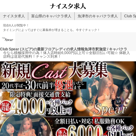
ナイスタ求人
富山県のキャバクラ求人
魚津市のキャバクラ求人
Club 
現在
6人
が閲覧中！
タイミングによってはすぐに募集枠が埋まることも。今すぐチェック！
Club Spear (スピア)の最新フロアレディの求人情報
魚津市釈迦堂 / キャバクラ
今なら積極採用中の為！体入店時給6,000円以上可☆全額日払い可能☆ 体験入
店時は送迎代無料！チャンス到来！