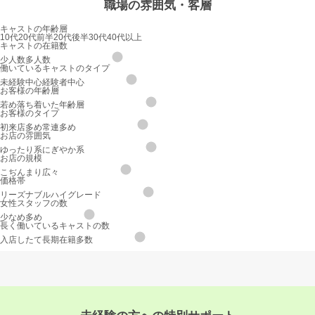
職場の雰囲気・客層
キャストの年齢層
10代
20代前半
20代後半
30代
40代以上
キャストの在籍数
少人数
多人数
働いているキャストのタイプ
未経験中心
経験者中心
お客様の年齢層
若め
落ち着いた年齢層
お客様のタイプ
初来店多め
常連多め
お店の雰囲気
ゆったり系
にぎやか系
お店の規模
こぢんまり
広々
価格帯
リーズナブル
ハイグレード
女性スタッフの数
少なめ
多め
長く働いているキャストの数
入店したて
長期在籍多数