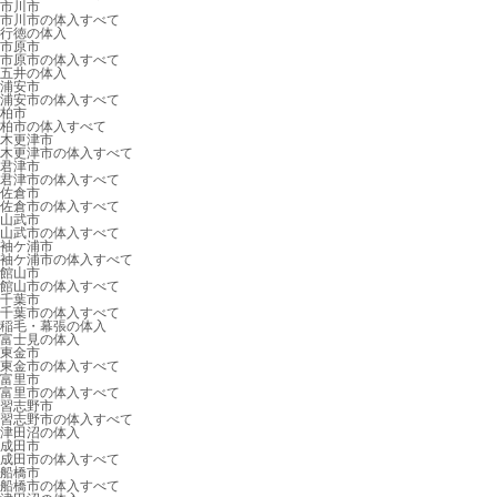
市川市
市川市の体入すべて
行徳の体入
市原市
市原市の体入すべて
五井の体入
浦安市
浦安市の体入すべて
柏市
柏市の体入すべて
木更津市
木更津市の体入すべて
君津市
君津市の体入すべて
佐倉市
佐倉市の体入すべて
山武市
山武市の体入すべて
袖ケ浦市
袖ケ浦市の体入すべて
館山市
館山市の体入すべて
千葉市
千葉市の体入すべて
稲毛・幕張の体入
富士見の体入
東金市
東金市の体入すべて
富里市
富里市の体入すべて
習志野市
習志野市の体入すべて
津田沼の体入
成田市
成田市の体入すべて
船橋市
船橋市の体入すべて