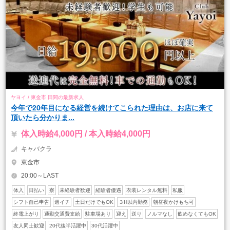
ヤヨイ / 東金市 田間の最新求人
今年で20年目になる経営を続けてこられた理由は、お店に来て
頂いたら分かりま...
体入時給4,000円 / 本入時給4,000円
キャバクラ
東金市
20:00～LAST
体入
日払い
寮
未経験者歓迎
経験者優遇
衣装レンタル無料
私服
シフト自己申告
週イチ
土日だけでもOK
３H以内勤務
朝昼夜かけもち可
終電上がり
通勤交通費支給
駐車場あり
迎え
送り
ノルマなし
飲めなくてもOK
友人同士歓迎
20代後半活躍中
30代活躍中