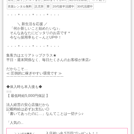
衣装レンタル無料
託児所
寮
20代後半活躍中
30代活躍中
・・・＊・・・＊・・・＊・・・
＼ 新生活を応援 ／
「何か新しいこと始めたいな♪」
そんなあなたにピッタリのお店です＊
今なら採用率もぐ～んとUP中！
・・・＊・・・＊・・・＊・・・
集客力はエリアトップクラス★
平日・週末関係なく、毎日たくさんのお客様が来店♪
だからこそ…
≪ 圧倒的に稼ぎやすい環境です ≫
￣￣￣￣￣￣￣￣￣￣￣￣￣￣￣￣
◆体入時も本入後も◆
↓↓↓
【 最低時給5,000円保証 】
法人経営の安心店舗だから
記載時給は必ずお支払い◎
「書いてあったのに…」なんてことは一切ナシ♪
「人気の...
入店祝い金 5万円プレゼント！！