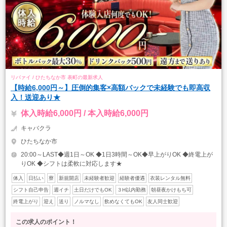
リバァイ / ひたちなか市 表町の最新求人
【時給6,000円～】圧倒的集客×高額バックで未経験でも即高収
入！送迎あり★
体入時給6,000円 / 本入時給6,000円
キャバクラ
ひたちなか市
20:00～LAST◆週1日～OK ◆1日3時間～OK◆早上がりOK ◆終電上が
りOK ◆シフトは柔軟に対応します★
体入
日払い
寮
新規開店
未経験者歓迎
経験者優遇
衣装レンタル無料
シフト自己申告
週イチ
土日だけでもOK
３H以内勤務
朝昼夜かけもち可
終電上がり
迎え
送り
ノルマなし
飲めなくてもOK
友人同士歓迎
この求人のポイント！