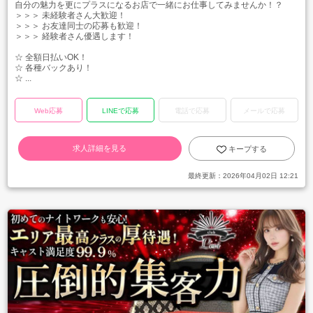
自分の魅力を更にプラスになるお店で一緒にお仕事してみませんか！？
＞＞＞ 未経験者さん大歓迎！
＞＞＞ お友達同士の応募も歓迎！
＞＞＞ 経験者さん優遇します！
☆ 全額日払いOK！
☆ 各種バックあり！
☆ ...
Web応募
LINEで応募
電話で応募
メールで応募
求人詳細を見る
キープする
最終更新：
2026年04月02日 12:21