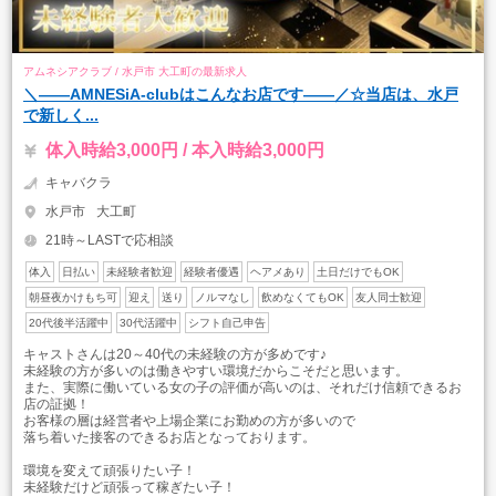
アムネシアクラブ / 水戸市 大工町の最新求人
＼――AMNESiA-clubはこんなお店です――／☆当店は、水戸
で新しく...
体入時給3,000円 / 本入時給3,000円
キャバクラ
水戸市
大工町
21時～LASTで応相談
体入
日払い
未経験者歓迎
経験者優遇
ヘアメあり
土日だけでもOK
朝昼夜かけもち可
迎え
送り
ノルマなし
飲めなくてもOK
友人同士歓迎
20代後半活躍中
30代活躍中
シフト自己申告
キャストさんは20～40代の未経験の方が多めです♪
未経験の方が多いのは働きやすい環境だからこそだと思います。
また、実際に働いている女の子の評価が高いのは、それだけ信頼できるお
店の証拠！
お客様の層は経営者や上場企業にお勤めの方が多いので
落ち着いた接客のできるお店となっております。
環境を変えて頑張りたい子！
未経験だけど頑張って稼ぎたい子！