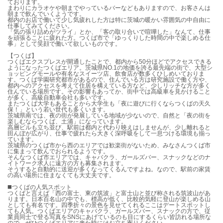
ております。
まわりにカラオケや朝までやっているバーなどもありますので、お客さんは
朝まで飲んでいくようです。
都内のお店で働いて少し気疲れした方は特に茨城の暖かい雰囲気の中自由に
仕事してみてください。
「気の張り詰めがツライ」とか、「客の取り合いで喧嘩した」なんて、仕事
を頑張ることに疲れた方。つくば市で「ゆっくりした時間の中で楽しめる仕
事」として笑顔で働いて欲しいものです。
【つくば】
つくばエクスプレスが開通したことで、都内から50分ほどでアクセスできる
ようになったつくばエリア。茨城県NO.1の地価を誇る最先端の街で、大型シ
ョッピングモールや有名なスイーツ店、飲食店が数多くひしめいておりま
す。つくば学園研究都市があるので、住んでいる方は研究施設で働く方や、
都内へのアクセスを考えて住居を構えている方など、少しリッチな方が多く
住んでいる場所です。その影響もあってか、街中では高級車を見かけること
が多く、高級自動車会社も多いです。
またつくば大学もあることから大学生も「夜に遊びに行くならつくばの天久
保！」という若い世代も多くいます。
茨城県南では、夜の街が発展している地域が少ないので、自然と「夜の街を
楽しむならつくば、土浦」になっています。
高層ビルも立ち並び、駅前は都内と代わり映えはしませんが、少し離れると
田んぼが広がり、仕事で疲れたら大きく深呼吸をして一息つける環境も揃っ
ています。
茨城県のつくば市から西のエリアでは歓楽街がないため、みなさんつくば市
に集まって飲んでおられるようです。
そんなつくば市エリアでは、キャバクラ、ガールズバー、スナックなどのナ
イトワーク求人に遠方の方も募集されます。
そうすると自動的に送迎が多くなってくるんですよね。なので、駅前の家賃
の高い場所に住まなくても大丈夫です。
◼️つくばの人気スポット
つくばと言えば「西の富士、東の筑波」と富士山と並び称される筑波山があ
ります。日本百名山の中でも、標高が低く、比較的気軽に登山が楽しめる山
としても有名です。四季折々の景色を見せてくれるここはデートスポットし
ても人気。つくばエリアのキャバクラ、ガールズバー、スナックの方で、従
業員同士で登る写真をSNSにあげているのも目にするくらい皆訪れる場所な