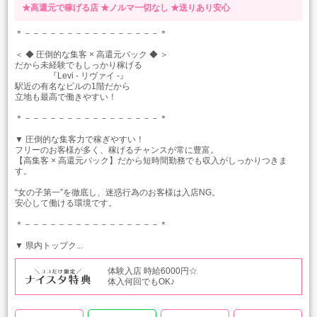
★高還元で稼げる店
★ノルマ一切なし
★送りあり安心
＊－－－－－－－－－－－－－－－－＊
＜ ◆ 圧倒的な集客 × 高還元バック ◆ ＞
だから未経験でもしっかり稼げる
『Levi - リヴァイ -』
駅近の有名なビルの1階だから
立地も最高で働きやすい！
＊－－－－－－－－－－－－－－－－＊
▼ 圧倒的な集客力で稼ぎやすい！
フリーのお客様が多く、稼げるチャンスが常に豊富。
【高集客 × 高還元バック】だから短時間勤務でも収入がしっかりつきま
す。
“女の子第一”を徹底し、迷惑行為のお客様は入店NG。
安心して働ける環境です。
＊－－－－－－－－－－－－－－－－＊
▼ 県内トップク...
体験入店 時給6000円☆
体入何回でもOK♪