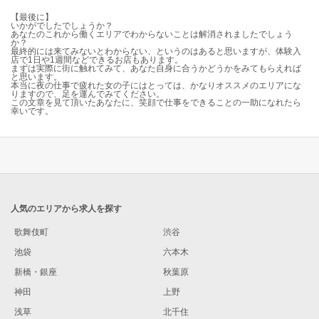
【最後に】
いかがでしたでしょうか？
あなたのこれから働くエリアでわからないことは解消されましたでしょう
か？
最終的には来てみないとわからない、というのはあると思いますが、体験入
店で1日や1週間などできるお店もあります。
まずは実際に街に触れてみて、あなた自身に合うかどうかをみてもらえれば
と思います。
本当に夜の仕事で疲れた女の子にはとっては、かなりオススメのエリアにな
りますので、足を運んでみてください。
この文章を見て頂いたあなたに、笑顔で仕事をできることの一助になれたら
幸いです。
人気のエリアから求人を探す
歌舞伎町
渋谷
池袋
六本木
新橋・銀座
秋葉原
神田
上野
浅草
北千住