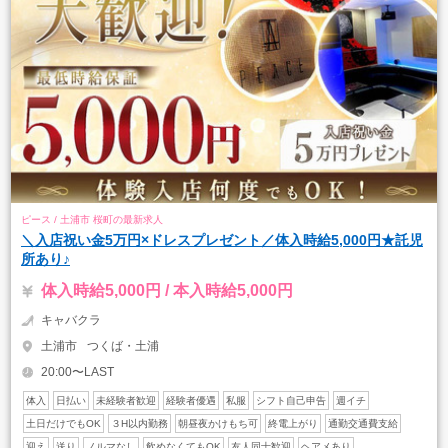
ピース / 土浦市 桜町の最新求人
＼入店祝い金5万円×ドレスプレゼント／体入時給5,000円★託児
所あり♪
体入時給5,000円 / 本入時給5,000円
キャバクラ
土浦市
つくば・土浦
20:00〜LAST
体入
日払い
未経験者歓迎
経験者優遇
私服
シフト自己申告
週イチ
土日だけでもOK
３H以内勤務
朝昼夜かけもち可
終電上がり
通勤交通費支給
迎え
送り
ノルマなし
飲めなくてもOK
友人同士歓迎
ヘアメあり