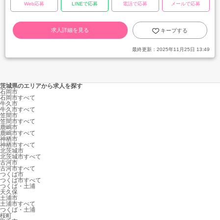
Web応募
LINEで応募
電話で応募
メールで応募
求人詳細を見る
キープする
最終更新：
2025年11月25日 13:49
茨城県のエリアから求人を探す
石岡市
石岡市すべて
牛久市
牛久市すべて
笠間市
笠間市すべて
鹿嶋市
鹿嶋市すべて
神栖市
神栖市すべて
北茨城市
北茨城市すべて
古河市
古河市すべて
つくば市
つくば市すべて
つくば・土浦
天久保
土浦市
土浦市すべて
つくば・土浦
桜町