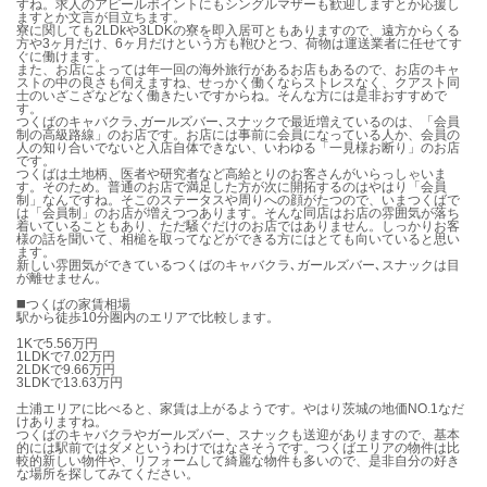
すね。求人のアピールポイントにもシングルマザーも歓迎しますとか応援し
ますとか文言が目立ちます。
寮に関しても2LDkや3LDKの寮を即入居可ともありますので、遠方からくる
方や3ヶ月だけ、6ヶ月だけという方も鞄ひとつ、荷物は運送業者に任せてす
ぐに働けます。
また、お店によっては年一回の海外旅行があるお店もあるので、お店のキャ
ストの中の良さも伺えますね、せっかく働くならストレスなく、クアスト同
士のいざこざなどなく働きたいですからね。そんな方には是非おすすめで
す。
つくばのキャバクラ､ガールズバー､スナックで最近増えているのは、「会員
制の高級路線」のお店です。お店には事前に会員になっている人か、会員の
人の知り合いでないと入店自体できない、いわゆる「一見様お断り」のお店
です。
つくばは土地柄、医者や研究者など高給とりのお客さんがいらっしゃいま
す。そのため。普通のお店で満足した方が次に開拓するのはやはり「会員
制」なんですね。そこのステータスや周りへの顔がたつので、いまつくばで
は「会員制」のお店が増えつつあります。そんな同店はお店の雰囲気が落ち
着いていることもあり、ただ騒ぐだけのお店ではありません。しっかりお客
様の話を聞いて、相槌を取ってなどができる方にはとても向いていると思い
ます。
新しい雰囲気ができているつくばのキャバクラ､ガールズバー､スナックは目
が離せません。
◼️つくばの家賃相場
駅から徒歩10分圏内のエリアで比較します。
1Kで5.56万円
1LDKで7.02万円
2LDKで9.66万円
3LDKで13.63万円
土浦エリアに比べると、家賃は上がるようです。やはり茨城の地価NO.1なだ
けありますね。
つくばのキャバクラやガールズバー、スナックも送迎がありますので、基本
的には駅前ではダメというわけではなさそうです。つくばエリアの物件は比
較的新しい物件や、リフォームして綺麗な物件も多いので、是非自分の好き
な場所を探してみてください。