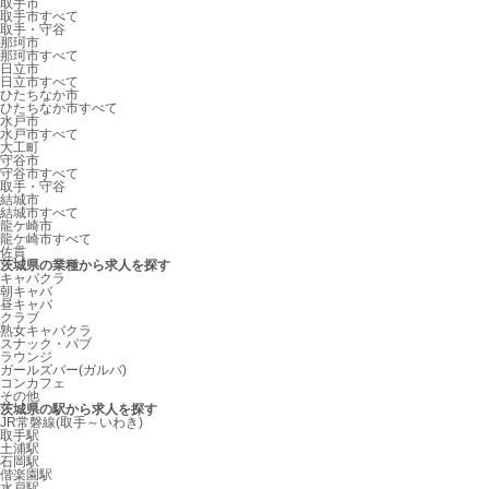
取手市
取手市すべて
取手・守谷
那珂市
那珂市すべて
日立市
日立市すべて
ひたちなか市
ひたちなか市すべて
水戸市
水戸市すべて
大工町
守谷市
守谷市すべて
取手・守谷
結城市
結城市すべて
龍ケ崎市
龍ケ崎市すべて
佐貫
茨城県の業種から求人を探す
キャバクラ
朝キャバ
昼キャバ
クラブ
熟女キャバクラ
スナック・パブ
ラウンジ
ガールズバー(ガルバ)
コンカフェ
その他
茨城県の駅から求人を探す
JR常磐線(取手～いわき)
取手駅
土浦駅
石岡駅
偕楽園駅
水戸駅