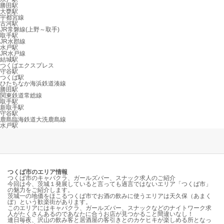
勝田駅
大甕駅
宇都宮線
古河駅
JR常磐線(上野～取手)
取手駅
JR水郡線
水戸駅
JR水戸線
結城駅
つくばエクスプレス
守谷駅
つくば駅
ひたちなか海浜鉄道湊線
勝田駅
関東鉄道常総線
取手駅
新取手駅
守谷駅
鹿島臨海鉄道大洗鹿島線
水戸駅
つくば市のエリア情報
つくば市のキャバクラ、ガールズバー、スナック求人のご紹介
今回は今、茨城１発展していると言っても過言ではないエリア「つくば市」
の魅力をご紹介します。
茨城一の地価をほこるつくば市でお酒の飲みに使うエリアは天久保（あまく
ぼ）という歓楽街があります。
このエリアにはキャバクラ、ガールズバー、スナックなどのナイトワーク求
人がたくさんあるのであなたに合うお店が見つかること間違いなし！
連日毎夜、沢山の飲み客と居酒屋の客引きとのカケヒキが楽しめる所となっ