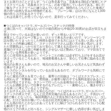
またお米だけにとどまらず、つくば市北条では、北条米を3割ほど使用したア
イスクリームを「北条米スクリーム」の名で販売しているのである。炊いた
ご飯をアイスクリームに練り込んでいるため、独特のもっちりとした食感と
米の持つ自然な甘みが特徴的である。「プレーン味」は1か月になんと1,000
個の売り上げがあるそうです。
これは北条でしか売っていないので、是非行ってみてください。
◼️つくばのキャバクラ､ガールズバー､スナックの特徴
土浦に比べて、大箱はないので小箱(5席)から中箱(20-30席)のお店が目立ちま
す。
朝までやっているお店が多いので、ずっと明るいエリアです。
来客としてはグループ客より、ひとりで来る方が多いので、マンツーマンで
話を聞いたりまったりした時間を提供できる方にはとても良いと思います。
キャストの年齢は幅広く、スナックのママさんは若い方が多い気がします。
ただ雰囲気はしっかり出ており安心して通えるお店がたくさんあります。
老舗のママさんは逆に年齢を感じさせないほど艶めいており、ママ目当てで
通っている男性客が多いようです。
近くに住宅街もあるので、イベントごとの後には必ず打ち上げをするお店が
決まっているところもあり、地域密着感もあり、安心して仕事に臨めると思
います。
地元のお客さんも多いので、地元のお父さんや優しいお兄さんなど気負わず
仕事ができます。
ドレスのレンタルを行なっているお店もあるので、ダブルワークも気軽にで
きそうですね。
さらに最近の求人を見ていると、最寄りの沿線は「つくばエクスプレス」に
も関わらず「常磐線」や「野田線」が最寄り駅の子でも無料送迎があるとい
うのが増えてますね。タクシーで行ったらお金相当かかるし、自分が運転だ
ったらお酒飲まないで仕事するのもアレだし・・・素晴らしい。働きやすい
さを第一に考えているようですね。
またお子さんがいる方にも安心なのが、つくばのキャバクラ､ガールズバー､
スナックの求人です。なんと託児所完備のお店もあるとのこと。子供がいて
週5で働くとなったら、毎回周囲の人に子供を預けるのも申し訳ないし、少し
心配。だけど自分が働いている店が託児所完備ならとても安心ですね。お子
さんも熱が出たとかなにかあってもすぐに駆けつけられるのでそういう心配
も解消できます！
他のエリアの求人と比べると、シングルマザーに優しい内容が多い気がしま