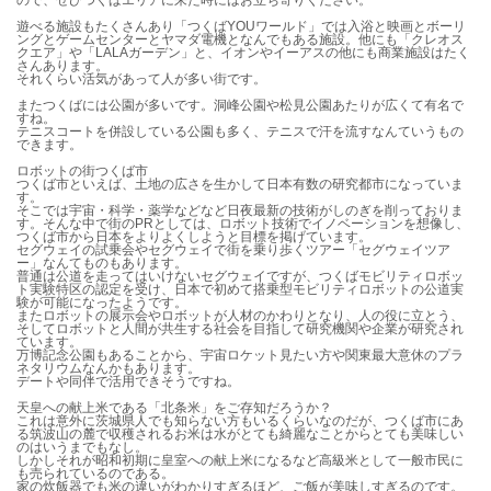
ので、ぜひつくばエリアに来た時にはお立ち寄りください。
遊べる施設もたくさんあり「つくばYOUワールド」では入浴と映画とボーリ
ングとゲームセンターとヤマダ電機となんでもある施設。他にも「クレオス
クエア」や「LALAガーデン」と、イオンやイーアスの他にも商業施設はたく
さんあります。
それくらい活気があって人が多い街です。
またつくばには公園が多いです。洞峰公園や松見公園あたりが広くて有名で
すね。
テニスコートを併設している公園も多く、テニスで汗を流すなんていうもの
できます。
ロボットの街つくば市
つくば市といえば、土地の広さを生かして日本有数の研究都市になっていま
す。
そこでは宇宙・科学・薬学などなど日夜最新の技術がしのぎを削っておりま
す。そんな中で街のPRとしては、ロボット技術でイノベーションを想像し、
つくば市から日本をよりよくしようと目標を掲げています。
セグウェイの試乗会やセグウェイで街を乗り歩くツアー「セグウェイツア
ー」なんてものもあります。
普通は公道を走ってはいけないセグウェイですが、つくばモビリティロボッ
ト実験特区の認定を受け、日本で初めて搭乗型モビリティロボットの公道実
験が可能になったようです。
またロボットの展示会やロボットが人材のかわりとなり、人の役に立とう、
そしてロボットと人間が共生する社会を目指して研究機関や企業が研究され
ています。
万博記念公園もあることから、宇宙ロケット見たい方や関東最大意休のプラ
ネタリウムなんかもあります。
デートや同伴で活用できそうですね。
天皇への献上米である「北条米」をご存知だろうか？
これは意外に茨城県人でも知らない方もいるくらいなのだが、つくば市にあ
る筑波山の麓で収穫されるお米は水がとても綺麗なことからとても美味しい
のはいうまでもなし。
しかしそれが昭和初期に皇室への献上米になるなど高級米として一般市民に
も売られているのである。
家の炊飯器でも米の違いがわかりすぎるほど、ご飯が美味しすぎるのです。