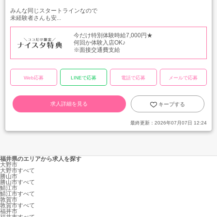
みんな同じスタートラインなので
未経験者さんも安...
今だけ特別体験時給7,000円★
何回か体験入店OK♪
※面接交通費支給
Web応募
LINEで応募
電話で応募
メールで応募
求人詳細を見る
キープする
最終更新：
2026年07月07日 12:24
福井県のエリアから求人を探す
大野市
大野市すべて
勝山市
勝山市すべて
鯖江市
鯖江市すべて
敦賀市
敦賀市すべて
福井市