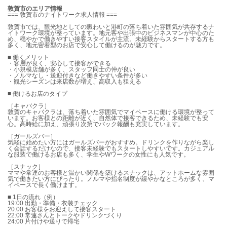
敦賀市のエリア情報
=== 敦賀市のナイトワーク求人情報 ===
敦賀市では、観光地としての賑わいと港町の落ち着いた雰囲気が共存するナ
イトワーク環境が整っています。地元客や出張中のビジネスマンが中心のた
め、穏やかで働きやすい接客スタイルが主流。未経験からスタートする方も
多く、地元密着型のお店で安心して働けるのが魅力です。
■ 働くメリット
・客層が良く、安心して接客ができる
・小規模店舗が多く、スタッフ同士の仲が良い
・ノルマなし・送迎付きなど働きやすい条件が多い
・観光シーズンは来店数が増え、高収入も狙える
■ 働けるお店のタイプ
［キャバクラ］
敦賀のキャバクラは、落ち着いた雰囲気でマイペースに働ける環境が整って
います。お客様との距離が近く、自然体で接客できるため、未経験でも安
心。高時給に加え、頑張り次第でバック報酬も充実しています。
［ガールズバー］
気軽に始めたい方にはガールズバーがおすすめ。ドリンクを作りながら楽し
く会話するだけなので、接客未経験でもスタートしやすいです。カジュアル
な服装で働けるお店も多く、学生やWワークの女性にも人気です。
［スナック］
ママや常連のお客様と温かい関係を築けるスナックは、アットホームな雰囲
気で働きたい方にぴったり。ノルマや指名制度が緩やかなところが多く、マ
イペースで長く働けます。
■ 1日の流れ（例）
19:00 出勤・準備・衣装チェック
20:00 お客様をお迎えして接客スタート
22:00 常連さんとトークやドリンクづくり
24:00 片付けや送りで帰宅