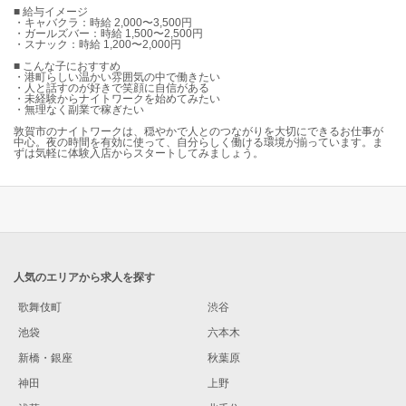
■ 給与イメージ
・キャバクラ：時給 2,000〜3,500円
・ガールズバー：時給 1,500〜2,500円
・スナック：時給 1,200〜2,000円
■ こんな子におすすめ
・港町らしい温かい雰囲気の中で働きたい
・人と話すのが好きで笑顔に自信がある
・未経験からナイトワークを始めてみたい
・無理なく副業で稼ぎたい
敦賀市のナイトワークは、穏やかで人とのつながりを大切にできるお仕事が
中心。夜の時間を有効に使って、自分らしく働ける環境が揃っています。ま
ずは気軽に体験入店からスタートしてみましょう。
人気のエリアから求人を探す
歌舞伎町
渋谷
池袋
六本木
新橋・銀座
秋葉原
神田
上野