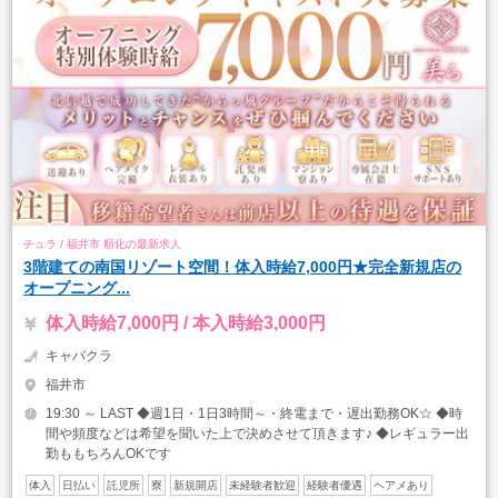
チュラ / 福井市 順化の最新求人
3階建ての南国リゾート空間！体入時給7,000円★完全新規店の
オープニング...
体入時給7,000円 / 本入時給3,000円
キャバクラ
福井市
19:30 ～ LAST ◆週1日・1日3時間～・終電まで・遅出勤務OK☆ ◆時
間や頻度などは希望を聞いた上で決めさせて頂きます♪ ◆レギュラー出
勤ももちろんOKです
体入
日払い
託児所
寮
新規開店
未経験者歓迎
経験者優遇
ヘアメあり