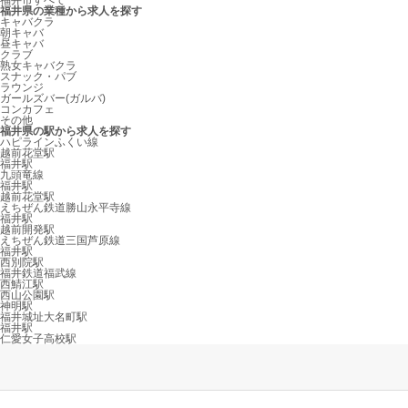
福井市すべて
福井県の業種から求人を探す
キャバクラ
朝キャバ
昼キャバ
クラブ
熟女キャバクラ
スナック・パブ
ラウンジ
ガールズバー(ガルバ)
コンカフェ
その他
福井県の駅から求人を探す
ハピラインふくい線
越前花堂駅
福井駅
九頭竜線
福井駅
越前花堂駅
えちぜん鉄道勝山永平寺線
福井駅
越前開発駅
えちぜん鉄道三国芦原線
福井駅
西別院駅
福井鉄道福武線
西鯖江駅
西山公園駅
神明駅
福井城址大名町駅
福井駅
仁愛女子高校駅