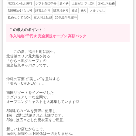
衣装レンタル無料
シフト自己申告
週イチ
土日だけでもOK
３H以内勤務
朝昼夜かけもち可
終電上がり
駐車場あり
迎え
送り
ノルマなし
飲めなくてもOK
友人同士歓迎
20代後半活躍中
この求人のポイント！
体入時給7千円★
完全新規オープン
高額バック
……………………………………
この夏、福井片町に誕生。
北信越エリア最大級を誇る
「からっ風グループ」の
完全新規キャバクラです。
……………………………………
沖縄の言葉で“美しい”を意味する
『美ら（CHU-LA）』。
南国リゾートをイメージした
ラグジュアリーな空間で、
オープニングキャストを大募集しています◎
3階建てのビルを贅沢に使用し、
1階・2階は洗練された店舗フロア、
3階には広々とした更衣室をご用意。
新しいお店だからこそ、
面倒な派閥や上下関係は一切ありません。