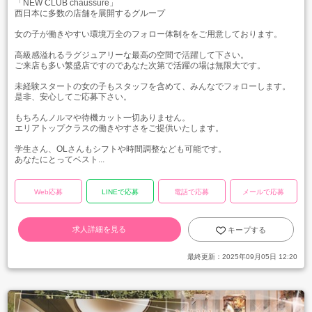
「NEW CLUB chaussure」
西日本に多数の店舗を展開するグループ
女の子が働きやすい環境万全のフォロー体制ををご用意しております。
高級感溢れるラグジュアリーな最高の空間で活躍して下さい。
ご来店も多い繁盛店ですのであなた次第で活躍の場は無限大です。
未経験スタートの女の子もスタッフを含めて、みんなでフォローします。
是非、安心してご応募下さい。
もちろんノルマや待機カット一切ありません。
エリアトップクラスの働きやすさをご提供いたします。
学生さん、OLさんもシフトや時間調整なども可能です。
あなたにとってベスト...
Web応募
LINEで応募
電話で応募
メールで応募
求人詳細を見る
キープする
最終更新：
2025年09月05日 12:20