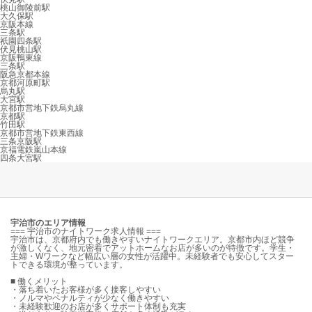
桃山御陵前駅
大久保駅
京阪本線
三条駅
祇園四条駅
伏見桃山駅
京阪鴨東線
三条駅
阪急京都本線
京都河原町駅
烏丸駅
大宮駅
京都市営地下鉄烏丸線
京都駅
竹田駅
京都市営地下鉄東西線
三条京阪駅
京福電鉄嵐山本線
四条大宮駅
宇治市のエリア情報
=== 宇治市のナイトワーク求人情報 ===
宇治市は、京都府内でも働きやすいナイトワークエリア。京都市内ほど競争
が激しくなく、地元密着でアットホームなお店が多いのが特徴です。学生・
主婦・Wワークなど幅広い層の女性が活躍中。未経験者でも安心してスター
トできる環境が整っています。
■ 働くメリット
・落ち着いたお客様が多く接客しやすい
・ノルマやペナルティが少なく働きやすい
・未経験歓迎のお店が多くサポート体制も充実