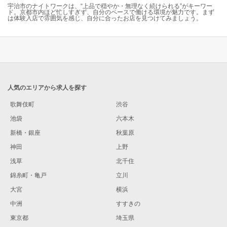
宇治市のナイトワークは、“上品で穏やか・無理なく続けられる”がキーワー
ド。京都市内ほど忙しすぎず、自分のペースで働ける環境が魅力です。まず
は体験入店で雰囲気を感じ、自分に合ったお店を見つけてみましょう。
人気のエリアから求人を探す
歌舞伎町
渋谷
池袋
六本木
新橋・銀座
秋葉原
神田
上野
浅草
北千住
錦糸町・亀戸
立川
大宮
横浜
中洲
すすきの
東京都
埼玉県