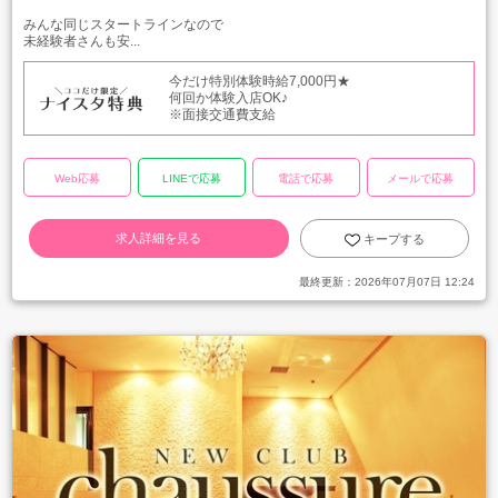
みんな同じスタートラインなので
未経験者さんも安...
今だけ特別体験時給7,000円★
何回か体験入店OK♪
※面接交通費支給
Web応募
LINEで応募
電話で応募
メールで応募
求人詳細を見る
キープする
最終更新：
2026年07月07日 12:24