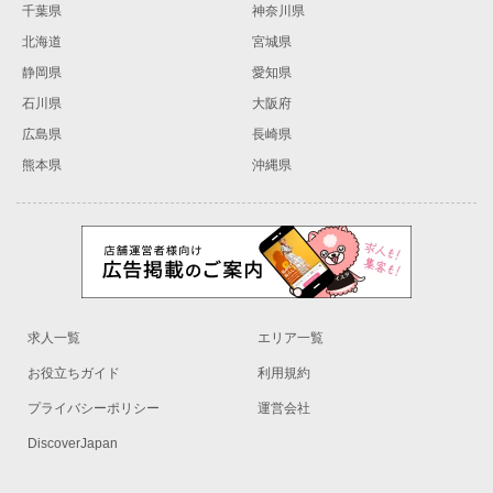
千葉県
神奈川県
北海道
宮城県
静岡県
愛知県
石川県
大阪府
広島県
長崎県
熊本県
沖縄県
求人一覧
エリア一覧
お役立ちガイド
利用規約
プライバシーポリシー
運営会社
DiscoverJapan