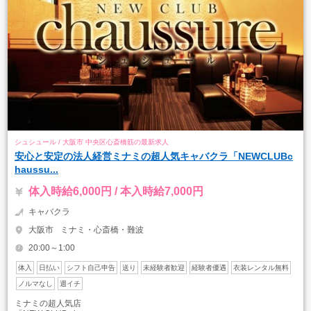
シュシュール / 大阪市 中央区心斎橋筋の最新求人
安心と安定の法人経営ミナミの超人気キャバクラ「NEWCLUBc
haussu...
体入時給6,000円 / 本入時給7,000円
キャバクラ
大阪市
ミナミ・心斎橋・難波
20:00～1:00
体入
日払い
シフト自己申告
送り
未経験者歓迎
経験者優遇
衣装レンタル無料
ノルマなし
週イチ
ミナミの超人気店