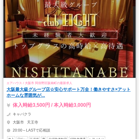
エアハウス / 大阪市 阿倍野区阪南町の最新求人
大阪最大級グループ店☆安心サポート万全！働きやすさ×アット
ホームな雰囲気が...
体入時給3,500円 / 本入時給3,000円
キャバクラ
大阪市
天王寺
20:00～LASTで応相談