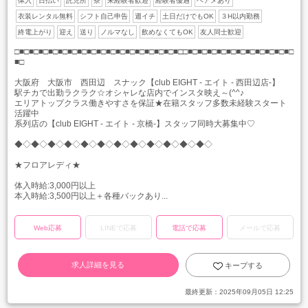
体入
日払い
託児所
寮
未経験者歓迎
経験者優遇
ヘアメあり
衣装レンタル無料
シフト自己申告
週イチ
土日だけでもOK
３H以内勤務
終電上がり
迎え
送り
ノルマなし
飲めなくてもOK
友人同士歓迎
□■□■□■□■□■□■□■□■□■□■□■□■□■□■□■□■□■□□■□■□■□■□■□■□■□■□■□■□■□
■□
大阪府 大阪市 西田辺 スナック【club EIGHT - エイト - 西田辺店-】
駅チカで出勤ラクラク☆オシャレな店内でインスタ映え～(^^♪
エリアトップクラス働きやすさを保証★在籍スタッフ多数未経験スタート
活躍中
系列店の【club EIGHT - エイト - 京橋-】スタッフ同時大募集中♡
◆◇◆◇◆◇◆◇◆◇◆◇◆◇◆◇◆◇◆◇◆◇◆◇
★フロアレディ★
体入時給:3,000円以上
本入時給:3,500円以上＋各種バックあり...
Web応募
LINEで応募
電話で応募
メールで応募
求人詳細を見る
キープする
最終更新：
2025年09月05日 12:25