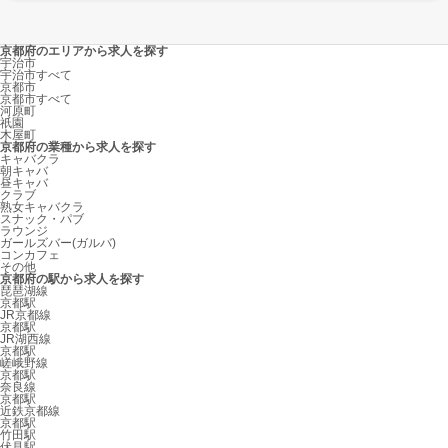
京都府のエリアから求人を探す
宇治市
宇治市すべて
京都市
京都市すべて
河原町
祇園
木屋町
京都府の業種から求人を探す
キャバクラ
朝キャバ
昼キャバ
クラブ
熟女キャバクラ
スナック・パブ
ラウンジ
ガールズバー(ガルバ)
コンカフェ
その他
京都府の駅から求人を探す
琵琶湖線
京都駅
JR京都線
京都駅
JR湖西線
京都駅
嵯峨野線
京都駅
奈良線
京都駅
近鉄京都線
京都駅
竹田駅
伏見駅