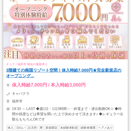
チュラ / 福井市 順化の最新求人
3階建ての南国リゾート空間！体入時給7,000円★完全新規店の
オープニング...
体入時給7,000円 / 本入時給3,000円
キャバクラ
福井市
19:30 ～ LAST ◆週1日・1日3時間～・終電まで・遅出勤務OK☆ ◆時
間や頻度などは希望を聞いた上で決めさせて頂きます♪ ◆レギュラー出
勤ももちろんOKです
体入
日払い
託児所
寮
新規開店
未経験者歓迎
経験者優遇
ヘアメあり