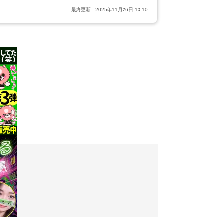
最終更新：
2025年11月26日 13:10