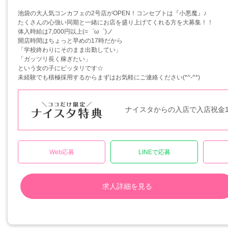
池袋の大人気コンカフェの2号店がOPEN！コンセプトは『小悪魔』♪
たくさんの心強い同期と一緒にお店を盛り上げてくれる方を大募集！！
体入時給は7,000円以上(=゜ω゜)ノ
開店時間はちょっと早めの17時だから
「学校終わりにそのまま出勤してい」
「ガッツリ長く稼ぎたい」
という女の子にピッタリです☆
未経験でも積極採用するからまずはお気軽にご連絡ください(*^-^*)
ナイスタからの入店で入店祝金1
Web応募
LINEで応募
求人詳細を見る