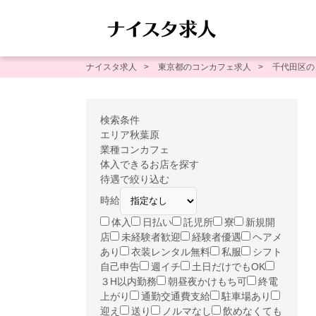
ナイスタ求人
東京都のコンカフェ求人
千代田区の
検索条件
エリア
秋葉原
業種
コンカフェ
体入できるお店を探す
待遇で絞り込む
時給
体入
日払い
託児所
寮
新規開
店
未経験者歓迎
経験者優遇
ヘアメ
あり
衣装レンタル無料
私服
シフト
自己申告
週イチ
土日だけでもOK
３H以内勤務
朝昼夜かけもち可
終電
上がり
通勤交通費支給
駐車場あり
迎え
送り
ノルマなし
飲めなくても