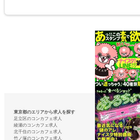
東京都のエリアから求人を探す
足立区のコンカフェ求人
綾瀬のコンカフェ求人
北千住のコンカフェ求人
竹ノ塚のコンカフェ求人