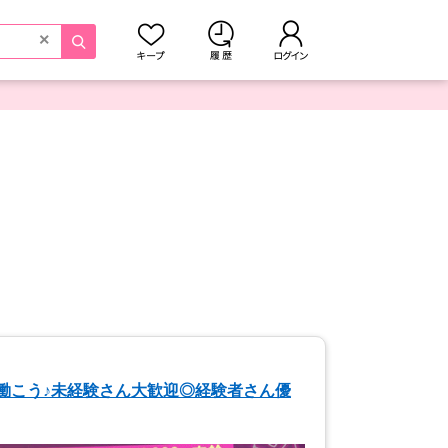
×
働こう♪未経験さん大歓迎◎経験者さん優