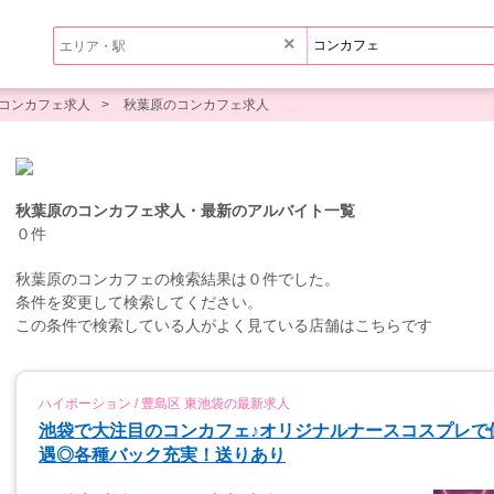
×
コンカフェ求人
秋葉原のコンカフェ求人
秋葉原のコンカフェ求人・最新のアルバイト一覧
０件
秋葉原のコンカフェの検索結果は０件でした。
条件を変更して検索してください。
この条件で検索している人がよく見ている店舗はこちらです
ハイポーション / 豊島区 東池袋の最新求人
池袋で大注目のコンカフェ♪オリジナルナースコスプレで
遇◎各種バック充実！送りあり