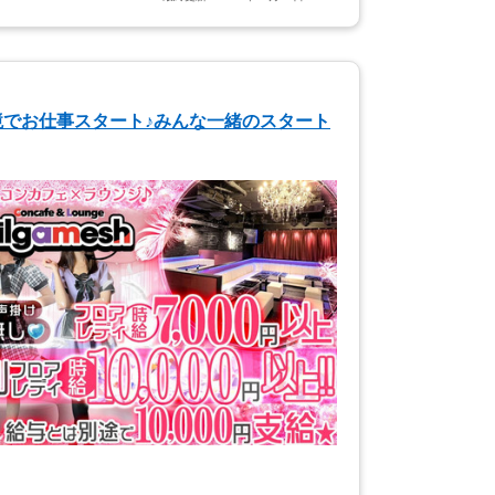
でお仕事スタート♪みんな一緒のスタート