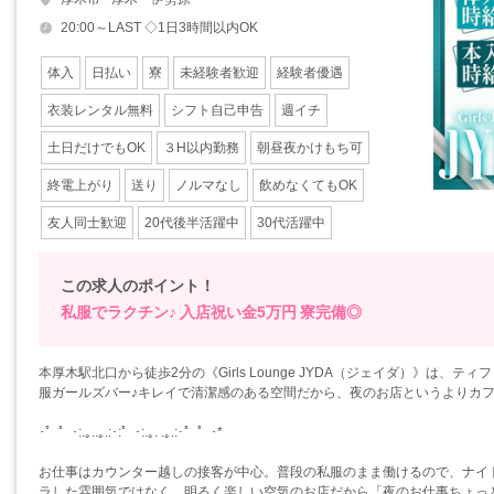
20:00～LAST ◇1日3時間以内OK
体入
日払い
寮
未経験者歓迎
経験者優遇
衣装レンタル無料
シフト自己申告
週イチ
土日だけでもOK
３H以内勤務
朝昼夜かけもち可
終電上がり
送り
ノルマなし
飲めなくてもOK
友人同士歓迎
20代後半活躍中
30代活躍中
この求人のポイント！
私服でラクチン♪
入店祝い金5万円
寮完備◎
本厚木駅北口から徒歩2分の《Girls Lounge JYDA（ジェイダ）》は
服ガールズバー♪キレイで清潔感のある空間だから、夜のお店というよりカ
･゜゜･:.｡..｡.:･:゜･:.｡. .｡.:･゜゜･*
お仕事はカウンター越しの接客が中心。普段の私服のまま働けるので、ナイ
ラした雰囲気ではなく、明るく楽しい空気のお店だから「夜のお仕事ちょっ