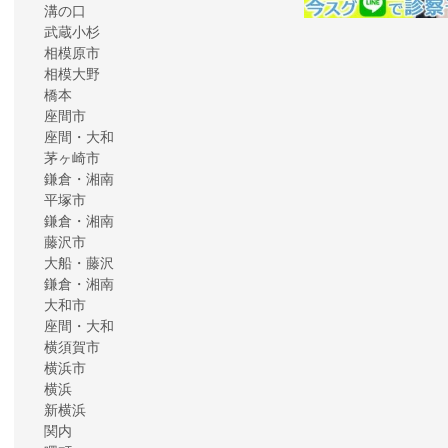
溝の口
武蔵小杉
相模原市
相模大野
橋本
座間市
座間・大和
茅ヶ崎市
鎌倉・湘南
平塚市
鎌倉・湘南
藤沢市
大船・藤沢
鎌倉・湘南
大和市
座間・大和
横須賀市
横浜市
横浜
新横浜
関内