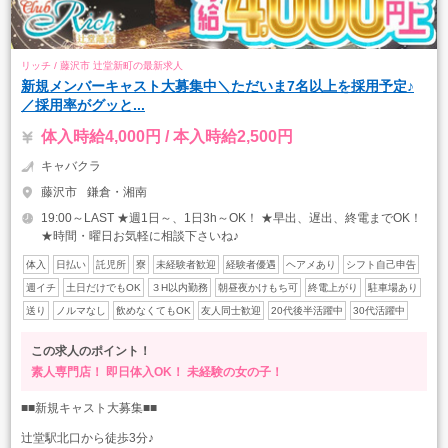
リッチ / 藤沢市 辻堂新町の最新求人
新規メンバーキャスト大募集中＼ただいま7名以上を採用予定♪
／採用率がグッと...
体入時給4,000円 / 本入時給2,500円
キャバクラ
藤沢市
鎌倉・湘南
19:00～LAST ★週1日～、1日3h～OK！ ★早出、遅出、終電までOK！
★時間・曜日お気軽に相談下さいね♪
体入
日払い
託児所
寮
未経験者歓迎
経験者優遇
ヘアメあり
シフト自己申告
週イチ
土日だけでもOK
３H以内勤務
朝昼夜かけもち可
終電上がり
駐車場あり
送り
ノルマなし
飲めなくてもOK
友人同士歓迎
20代後半活躍中
30代活躍中
この求人のポイント！
素人専門店！
即日体入OK！
未経験の女の子！
■■新規キャスト大募集■■
辻堂駅北口から徒歩3分♪