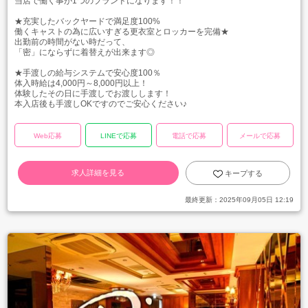
当店で働く事が1つのブランドになります！！
★充実したバックヤードで満足度100%
働くキャストの為に広いすぎる更衣室とロッカーを完備★
出勤前の時間がない時だって、
「密」にならずに着替えが出来ます◎
★手渡しの給与システムで安心度100％
体入時給は4,000円～8,000円以上！
体験したその日に手渡しでお渡しします！
本入店後も手渡しOKですのでご安心ください♪
Web応募
LINEで応募
電話で応募
メールで応募
求人詳細を見る
キープする
最終更新：
2025年09月05日 12:19