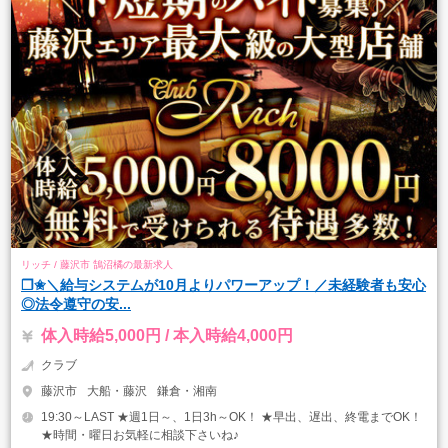
リッチ / 藤沢市 鵠沼橘の最新求人
❒✬＼給与システムが10月よりパワーアップ！／未経験者も安心
◎法令遵守の安...
体入時給5,000円 / 本入時給4,000円
クラブ
藤沢市
大船・藤沢
鎌倉・湘南
19:30～LAST ★週1日～、1日3h～OK！ ★早出、遅出、終電までOK！
★時間・曜日お気軽に相談下さいね♪