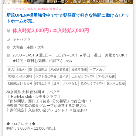
ルチルクラブ / 大和市 南林間の最新求人
新規OPEN×採用強化中です☆朝昼夜で好きな時間に働ける♪アッ
トホームが売...
体入時給3,000円 / 本入時給3,000円
キャバクラ
大和市
座間・大和
20:00～LAST ★週1日～、1日2h～OK！ ★早出、遅出、終電までOK！
★時間・曜日お気軽に相談下さいね♪
体入
日払い
寮
新規開店
未経験者歓迎
経験者優遇
ヘアメあり
衣装レンタル無料
シフト自己申告
週イチ
土日だけでもOK
３H以内勤務
朝昼夜かけもち可
終電上がり
送り
ノルマなし
飲めなくてもOK
友人同士歓迎
神奈川県 大和 南林間 キャバクラ
【 Ru-ti-Le club - ルチルクラブ 】
「南林間駅」西口より徒歩1分の超駅チカ好立地！！
神奈川で屈指の優良グループが経営する新規店☆
〖期間限定〗入店祝い金プレゼント！ ※規定あり
◆フロアレディ◆
時給：3,000円～12,000円以上