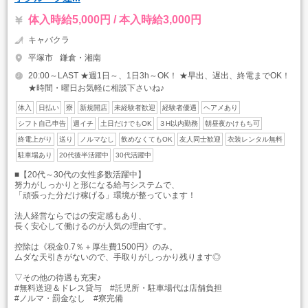
体入時給5,000円 / 本入時給3,000円
キャバクラ
平塚市
鎌倉・湘南
20:00～LAST ★週1日～、1日3h～OK！ ★早出、遅出、終電までOK！
★時間・曜日お気軽に相談下さいね♪
体入
日払い
寮
新規開店
未経験者歓迎
経験者優遇
ヘアメあり
シフト自己申告
週イチ
土日だけでもOK
３H以内勤務
朝昼夜かけもち可
終電上がり
送り
ノルマなし
飲めなくてもOK
友人同士歓迎
衣装レンタル無料
駐車場あり
20代後半活躍中
30代活躍中
■【20代～30代の女性多数活躍中】
努力がしっかりと形になる給与システムで、
「頑張った分だけ稼げる」環境が整っています！
法人経営ならではの安定感もあり、
長く安心して働けるのが人気の理由です。
控除は《税金0.7％＋厚生費1500円》のみ。
ムダな天引きがないので、手取りがしっかり残ります◎
▽その他の待遇も充実♪
#無料送迎＆ドレス貸与 #託児所・駐車場代は店舗負担
#ノルマ・罰金なし #寮完備