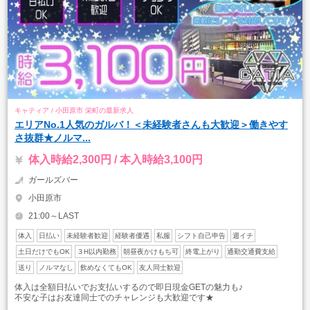
キャティア / 小田原市 栄町の最新求人
エリアNo.1人気のガルバ！＜未経験者さんも大歓迎＞働きやす
さ抜群★ノルマ...
体入時給2,300円 / 本入時給3,100円
ガールズバー
小田原市
21:00～LAST
体入
日払い
未経験者歓迎
経験者優遇
私服
シフト自己申告
週イチ
土日だけでもOK
３H以内勤務
朝昼夜かけもち可
終電上がり
通勤交通費支給
送り
ノルマなし
飲めなくてもOK
友人同士歓迎
体入は全額日払いでお支払いするので即日現金GETの魅力も♪
不安な子はお友達同士でのチャレンジも大歓迎です★