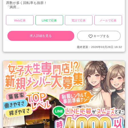
席数が多く回転率も抜群！
「満席...
Web応募
LINEで応募
電話で応募
メールで応募
求人詳細を見る
キープする
最終更新：
2026年03月26日 16:32