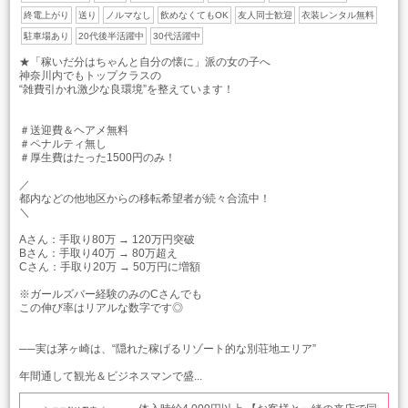
終電上がり
送り
ノルマなし
飲めなくてもOK
友人同士歓迎
衣装レンタル無料
駐車場あり
20代後半活躍中
30代活躍中
★「稼いだ分はちゃんと自分の懐に」派の女の子へ
神奈川内でもトップクラスの
“雑費引かれ激少な良環境”を整えています！
＃送迎費＆ヘアメ無料
＃ペナルティ無し
＃厚生費はたった1500円のみ！
／
都内などの他地区からの移転希望者が続々合流中！
＼
Aさん：手取り80万 → 120万円突破
Bさん：手取り40万 → 80万超え
Cさん：手取り20万 → 50万円に増額
※ガールズバー経験のみのCさんでも
この伸び率はリアルな数字です◎
──実は茅ヶ崎は、“隠れた稼げるリゾート的な別荘地エリア”
年間通して観光＆ビジネスマンで盛...