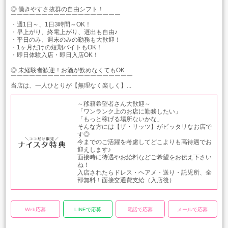
◎ 働きやすさ抜群の自由シフト！
￣￣￣￣￣￣￣￣￣￣￣￣￣￣￣￣￣￣
・週1日～、1日3時間～OK！
・早上がり、終電上がり、遅出も自由♪
・平日のみ、週末のみの勤務も大歓迎！
・1ヶ月だけの短期バイトもOK！
・即日体験入店・即日入店OK！
◎ 未経験者歓迎！お酒が飲めなくてもOK
￣￣￣￣￣￣￣￣￣￣￣￣￣￣￣￣￣￣￣￣
当店は、一人ひとりが【無理なく楽しく】...
～移籍希望者さん大歓迎～
「ワンランク上のお店に勤務したい」
「もっと稼げる場所ないかな」
そんな方には【ザ・リッツ】がピッタリなお店で
す◎
今までのご活躍を考慮してどこよりも高待遇でお
迎えします♪
面接時に待遇やお給料などご希望をお伝え下さい
ね！
入店されたらドレス・ヘアメ・送り・託児所、全
部無料！面接交通費支給（入店後）
Web応募
LINEで応募
電話で応募
メールで応募