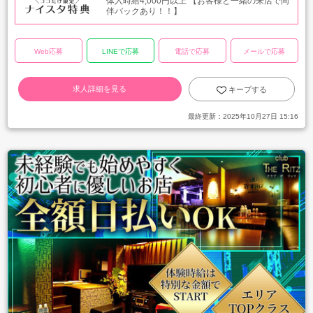
体入時給4,000円以上 【お客様と一緒の来店で同
伴バックあり！！】
Web応募
LINEで応募
電話で応募
メールで応募
求人詳細を見る
キープする
最終更新：
2025年10月27日 15:16