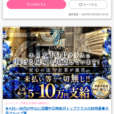
求人詳細を見る
キープする
最終更新：
2025年10月26日 20:01
ティアノス / 平塚市 紅谷町の最新求人
✬✦20～30代が中心に活躍中◎神奈川トップクラスの好待遇◆大
手グループ運...