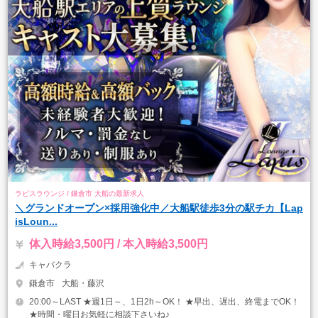
ラピスラウンジ / 鎌倉市 大船の最新求人
＼グランドオープン×採用強化中／大船駅徒歩3分の駅チカ【Lap
isLoun...
体入時給3,500円 / 本入時給3,500円
キャバクラ
鎌倉市
大船・藤沢
20:00～LAST ★週1日～、1日2h～OK！ ★早出、遅出、終電までOK！
★時間・曜日お気軽に相談下さいね♪