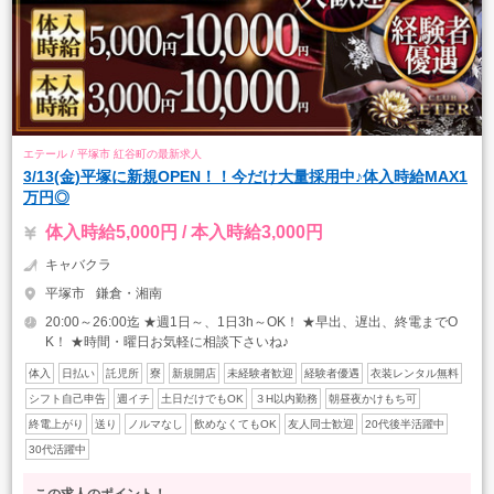
エテール / 平塚市 紅谷町の最新求人
3/13(金)平塚に新規OPEN！！今だけ大量採用中♪体入時給MAX1
万円◎
体入時給5,000円 / 本入時給3,000円
キャバクラ
平塚市
鎌倉・湘南
20:00～26:00迄 ★週1日～、1日3h～OK！ ★早出、遅出、終電までO
K！ ★時間・曜日お気軽に相談下さいね♪
体入
日払い
託児所
寮
新規開店
未経験者歓迎
経験者優遇
衣装レンタル無料
シフト自己申告
週イチ
土日だけでもOK
３H以内勤務
朝昼夜かけもち可
終電上がり
送り
ノルマなし
飲めなくてもOK
友人同士歓迎
20代後半活躍中
30代活躍中