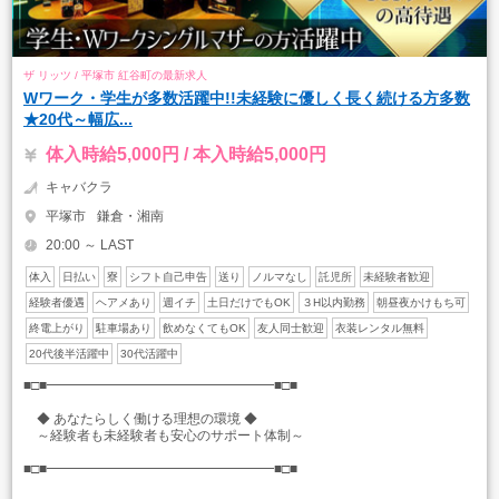
ザ リッツ / 平塚市 紅谷町の最新求人
Wワーク・学生が多数活躍中!!未経験に優しく長く続ける方多数
★20代～幅広...
体入時給5,000円 / 本入時給5,000円
キャバクラ
平塚市
鎌倉・湘南
20:00 ～ LAST
体入
日払い
寮
シフト自己申告
送り
ノルマなし
託児所
未経験者歓迎
経験者優遇
ヘアメあり
週イチ
土日だけでもOK
３H以内勤務
朝昼夜かけもち可
終電上がり
駐車場あり
飲めなくてもOK
友人同士歓迎
衣装レンタル無料
20代後半活躍中
30代活躍中
■□■━━━━━━━━━━━━━━━━━■□■
◆ あなたらしく働ける理想の環境 ◆
～経験者も未経験者も安心のサポート体制～
■□■━━━━━━━━━━━━━━━━━■□■