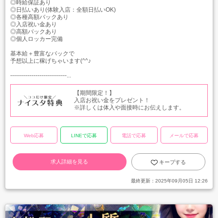
◎時給保証あり
◎日払いあり(体験入店：全額日払いOK)
◎各種高額バックあり
◎入店祝い金あり
◎高額バックあり
◎個人ロッカー完備
基本給＋豊富なバックで
予想以上に稼げちゃいます(^^♪
-----------------------------...
【期間限定！】
入店お祝い金をプレゼント！
※詳しくは体入や面接時にお伝えします。
Web応募
LINEで応募
電話で応募
メールで応募
求人詳細を見る
キープする
最終更新：
2025年09月05日 12:26