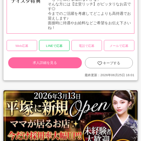
そんな方には【辻堂リッチ】がピッタリなお店で
す◎
今までのご活躍を考慮してどこよりも高待遇でお
迎えします♪
面接時に待遇やお給料などご希望をお伝え下さい
ね！
Web応募
LINEで応募
電話で応募
メールで応募
求人詳細を見る
キープする
最終更新：
2026年06月25日 16:01