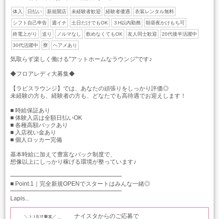
体入
日払い
新規開店
未経験者歓迎
経験者優遇
衣装レンタル無料
シフト自己申告
週イチ
土日だけでもOK
３H以内勤務
朝昼夜かけもち可
終電上がり
送り
ノルマなし
飲めなくてもOK
友人同士歓迎
20代後半活躍中
30代活躍中
寮
ヘアメあり
気取らず楽しく働ける"アットホームなラウンジ"です♪
◆フロアレディ大募集◆
【ラピスラウンジ】では、あなたの頑張りをしっかり評価◎
未経験の方も、経験者の方も、どなたでも高待遇でお迎えします！
■ 時給保証あり
■ 体験入店は全額日払いOK
■ 各種高額バックあり
■ 入店祝い金あり
■ 個人ロッカー完備
基本時給に加えて豊富なバック制度で、
想像以上にしっかり稼げる環境が整っています♪
━━━━━━━━━━━━━━━━━━━
■ Point.1｜完全新規OPENでスタートはみんな一緒◎
━━━━━━━━━━━━━━━━━━━
Lapis...
ナイスタからのご応募で