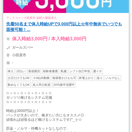
アンドコー / 小田原市 栄町の最新求人
先着50名まで体入時給UPで3,000円以上☆年中無休でいつでも
面接可能！...
体入時給3,000円 / 本入時給3,000円
ガールズバー
小田原市
-
体入
日払い
新規開店
経験者優遇
私服
シフト自己申告
週イチ
土日だけでもOK
３H以内勤務
朝昼夜かけもち可
終電上がり
送り
ノルマなし
飲めなくてもOK
友人同士歓迎
20代後半活躍中
✩ ⋆ ✩ ⋆ ✩ ⋆ ✩ ⋆ ✩ ⋆ ✩ ⋆ ✩
ガッツリ稼げるシステム完備
✩ ⋆ ✩ ⋆ ✩ ⋆ ✩ ⋆ ✩ ⋆ ✩ ⋆ ✩
時給は3000円以上！
バックが大きいので、稼ぎたい方にもオススメ◎
頑張れば頑張るほど稼げるシステムです(^_-)-☆
罰金・ノルマ・待機カットなしなので、