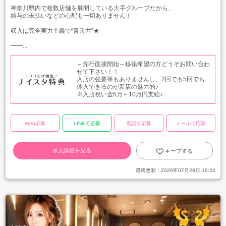
神奈川県内で複数店舗を展開している大手グループだから、
給与の未払いなどの心配も一切ありません！
収入は完全実力主義で“青天井”★
━━...
～先行面接開始～移籍希望の方どうぞお問い合わ
せて下さい！！
入店の強要等もありませんし、2回でも5回でも
体入できるのが新店の魅力的♪
※入店祝い金5万～10万円支給♪
Web応募
LINEで応募
電話で応募
メールで応募
求人詳細を見る
キープする
最終更新：
2026年07月28日 16:24