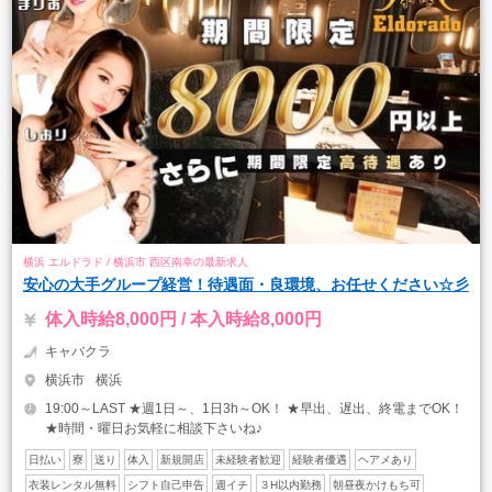
横浜 エルドラド / 横浜市 西区南幸の最新求人
安心の大手グループ経営！待遇面・良環境、お任せください☆彡
体入時給8,000円 / 本入時給8,000円
キャバクラ
横浜市
横浜
19:00～LAST ★週1日～、1日3h～OK！ ★早出、遅出、終電までOK！
★時間・曜日お気軽に相談下さいね♪
日払い
寮
送り
体入
新規開店
未経験者歓迎
経験者優遇
ヘアメあり
衣装レンタル無料
シフト自己申告
週イチ
３H以内勤務
朝昼夜かけもち可