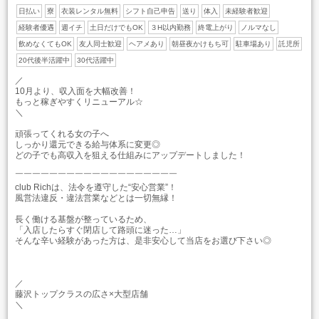
日払い
寮
衣装レンタル無料
シフト自己申告
送り
体入
未経験者歓迎
経験者優遇
週イチ
土日だけでもOK
３H以内勤務
終電上がり
ノルマなし
飲めなくてもOK
友人同士歓迎
ヘアメあり
朝昼夜かけもち可
駐車場あり
託児所
20代後半活躍中
30代活躍中
／
10月より、収入面を大幅改善！
もっと稼ぎやすくリニューアル☆
＼
頑張ってくれる女の子へ
しっかり還元できる給与体系に変更◎
どの子でも高収入を狙える仕組みにアップデートしました！
￣￣￣￣￣￣￣￣￣￣￣￣￣￣￣￣￣￣￣
club Richは、法令を遵守した“安心営業”！
風営法違反・違法営業などとは一切無縁！
長く働ける基盤が整っているため、
「入店したらすぐ閉店して路頭に迷った…」
そんな辛い経験があった方は、是非安心して当店をお選び下さい◎
／
藤沢トップクラスの広さ×大型店舗
＼