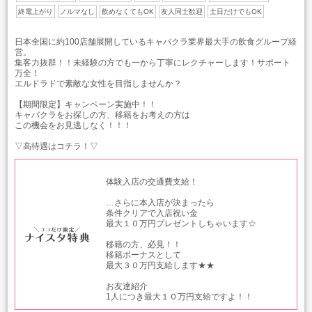
終電上がり
ノルマなし
飲めなくてもOK
友人同士歓迎
土日だけでもOK
日本全国に約100店舗展開しているキャバクラ業界最大手の飲食グループ経
営。
集客力抜群！！未経験の方でも一から丁寧にレクチャーします！サポート
万全！
エルドラドで素敵な女性を目指しませんか？
【期間限定】キャンペーン実施中！！
キャバクラをお探しの方、移籍をお考えの方は
この機会をお見逃しなく！！！
▽高待遇はコチラ！▽
体験入店の交通費支給！
…さらに本入店が決まったら
条件クリアで入店祝い金
最大１０万円プレゼントしちゃいます☆
移籍の方、必見！！
移籍ボーナスとして
最大３０万円支給します★★
お友達紹介
1人につき最大１０万円支給ですよ！！