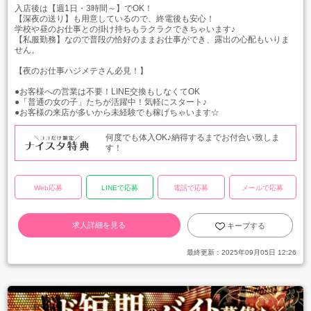
入店後は【週1日・3時間～】でOK！
【深夜の送り】も用意しているので、終電後も安心！
学校や昼のお仕事との掛け持ちもラクラクできちゃいます♪
【私服勤務】なので普段の恰好のままお仕事ができ、露出の心配もいりま
せん。
【夜のお仕事ハジメテさん必見！】
●お客様への営業は不要！LINE交換もしなくてOK
●「普通の女の子」たちが活躍中！気軽にスタート♪
●お客様の来店が多いから未経験でも稼げちゃいます☆
何度でも体入OK♪納得するまでお付合い致しま
す！
Web応募
LINEで応募
電話で応募
メールで応募
求人詳細を見る
キープする
最終更新：
2025年09月05日 12:26