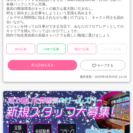
各種バックシステム完備。
最高の職場環境がキャストの魅力も最大限に引き出し、
明るく前向きにお仕事をしようという意識を高めます。
ノルマや人間関係に悩まされながら働くのではなく、キャスト同士を認め
合いながら、
ビジョンを持ってお仕事ができる当店で、あなたのフロアレディとしての
キャリアを積んでいってはいかがでしょうか。
関内で知名度抜群の高級キャバクラを新しい職場に選びましょう。
Web応募
LINEで応募
電話で応募
メールで応募
求人詳細を見る
キープする
最終更新：
2025年09月05日 12:19