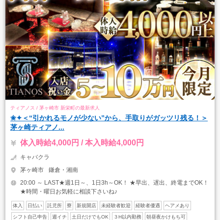
ティアノス / 茅ヶ崎市 新栄町の最新求人
✬✦＜“引かれるモノが少ない”から、手取りがガッツリ残る！＞
茅ヶ崎ティアノ...
体入時給4,000円 / 本入時給4,000円
キャバクラ
茅ヶ崎市
鎌倉・湘南
20:00 ～ LAST★週1日～、1日3h～OK！ ★早出、遅出、終電までOK！
★時間・曜日お気軽に相談下さいね♪
体入
日払い
託児所
寮
新規開店
未経験者歓迎
経験者優遇
ヘアメあり
シフト自己申告
週イチ
土日だけでもOK
３H以内勤務
朝昼夜かけもち可