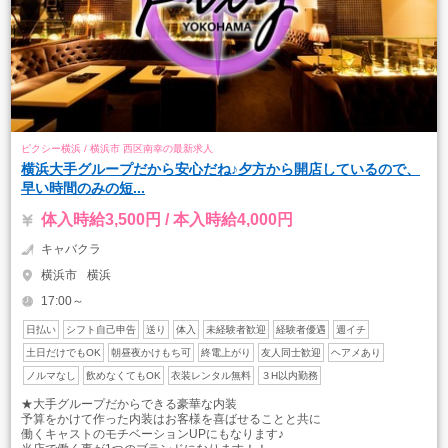
ピクシー横浜 / 横浜市 西区南幸の最新求人
横浜大手グループだから安心だね♪夕方から開店しているので、
早い時間のみの短...
体入時給3,500円 / 本入時給4,000円
キャバクラ
横浜市
横浜
17:00～
日払い
シフト自己申告
送り
体入
未経験者歓迎
経験者優遇
週イチ
土日だけでもOK
朝昼夜かけもち可
終電上がり
友人同士歓迎
ヘアメあり
ノルマなし
飲めなくてもOK
衣装レンタル無料
３H以内勤務
★大手グループだからできる豪華な内装
予算をかけて作った内装はお客様を喜ばせることと共に
働くキャストのモチベーションUPにもなります♪