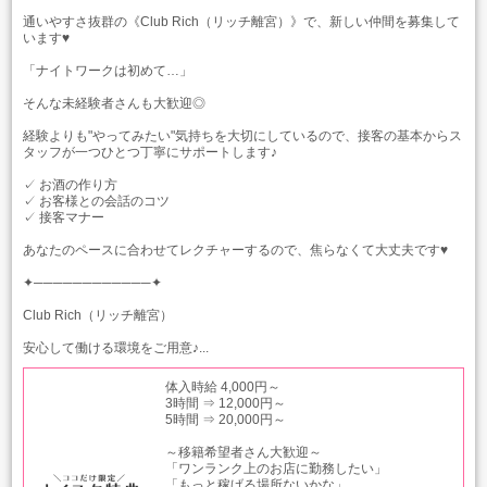
通いやすさ抜群の《Club Rich（リッチ離宮）》で、新しい仲間を募集して
います♥
「ナイトワークは初めて…」
そんな未経験者さんも大歓迎◎
経験よりも"やってみたい"気持ちを大切にしているので、接客の基本からス
タッフが一つひとつ丁寧にサポートします♪
✓ お酒の作り方
✓ お客様との会話のコツ
✓ 接客マナー
あなたのペースに合わせてレクチャーするので、焦らなくて大丈夫です♥
✦────────────✦
Club Rich（リッチ離宮）
安心して働ける環境をご用意♪...
体入時給 4,000円～
3時間 ⇒ 12,000円～
5時間 ⇒ 20,000円～
～移籍希望者さん大歓迎～
「ワンランク上のお店に勤務したい」
「もっと稼げる場所ないかな」