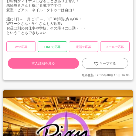
お給料がマイナスになることはありません！
未経験者さんも稼げる環境です◎
髪型・ピアス・ネイル・タトゥーは自由！
週に1日～、月に1日～、1日3時間以内もOK！
Wワークさん・学生さんも大歓迎♪
お昼は別のお仕事や学校、その帰りに出勤・・・
ということもできちゃい...
Web応募
LINEで応募
電話で応募
メールで応募
求人詳細を見る
キープする
最終更新：
2025年09月10日 16:00