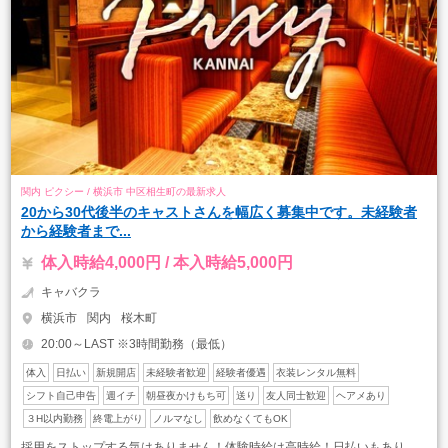
関内 ピクシー / 横浜市 中区相生町の最新求人
20から30代後半のキャストさんを幅広く募集中です。未経験者
から経験者まで...
体入時給4,000円 / 本入時給5,000円
キャバクラ
横浜市
関内
桜木町
20:00～LAST ※3時間勤務（最低）
体入
日払い
新規開店
未経験者歓迎
経験者優遇
衣装レンタル無料
シフト自己申告
週イチ
朝昼夜かけもち可
送り
友人同士歓迎
ヘアメあり
３H以内勤務
終電上がり
ノルマなし
飲めなくてもOK
採用をストップする気はありません！体験時給は高時給！日払いもあり。