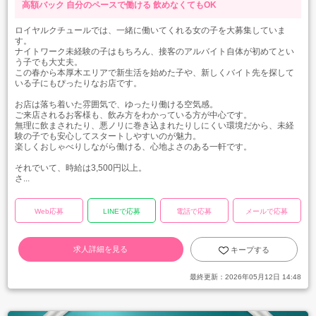
高額バック
自分のペースで働ける
飲めなくてもOK
ロイヤルクチュールでは、一緒に働いてくれる女の子を大募集していま
す。
ナイトワーク未経験の子はもちろん、接客のアルバイト自体が初めてとい
う子でも大丈夫。
この春から本厚木エリアで新生活を始めた子や、新しくバイト先を探して
いる子にもぴったりなお店です。
お店は落ち着いた雰囲気で、ゆったり働ける空気感。
ご来店されるお客様も、飲み方をわかっている方が中心です。
無理に飲まされたり、悪ノリに巻き込まれたりしにくい環境だから、未経
験の子でも安心してスタートしやすいのが魅力。
楽しくおしゃべりしながら働ける、心地よさのある一軒です。
それでいて、時給は3,500円以上。
さ...
Web応募
LINEで応募
電話で応募
メールで応募
求人詳細を見る
キープする
最終更新：
2026年05月12日 14:48