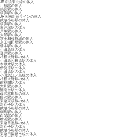
JR京浜東北線の体入
川崎駅の体入
鶴見駅の体入
横浜駅の体入
JR湘南新宿ラインの体入
武蔵小杉駅の体入
横浜駅の体入
東戸塚駅の体入
戸塚駅の体入
大船駅の体入
京王相模原線の体入
京王稲田堤駅の体入
橋本駅の体入
小田急線の体入
登戸駅の体入
相模大野駅の体入
小田急相模原駅の体入
本厚木駅の体入
伊勢原駅の体入
小田原駅の体入
小田急江ノ島線の体入
相模大野駅の体入
南林間駅の体入
大和駅の体入
湘南台駅の体入
藤沢本町駅の体入
藤沢駅の体入
東急東横線の体入
新丸子駅の体入
武蔵小杉駅の体入
綱島駅の体入
白楽駅の体入
横浜駅の体入
東急目黒線の体入
新丸子駅の体入
武蔵小杉駅の体入
東急田園都市線の体入