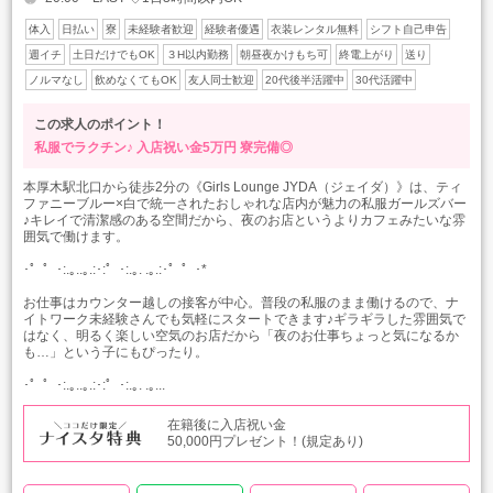
体入
日払い
寮
未経験者歓迎
経験者優遇
衣装レンタル無料
シフト自己申告
週イチ
土日だけでもOK
３H以内勤務
朝昼夜かけもち可
終電上がり
送り
ノルマなし
飲めなくてもOK
友人同士歓迎
20代後半活躍中
30代活躍中
この求人のポイント！
私服でラクチン♪
入店祝い金5万円
寮完備◎
本厚木駅北口から徒歩2分の《Girls Lounge JYDA（ジェイダ）》は、ティ
ファニーブルー×白で統一されたおしゃれな店内が魅力の私服ガールズバー
♪キレイで清潔感のある空間だから、夜のお店というよりカフェみたいな雰
囲気で働けます。
･゜゜･:.｡..｡.:･:゜･:.｡. .｡.:･゜゜･*
お仕事はカウンター越しの接客が中心。普段の私服のまま働けるので、ナ
イトワーク未経験さんでも気軽にスタートできます♪ギラギラした雰囲気で
はなく、明るく楽しい空気のお店だから「夜のお仕事ちょっと気になるか
も…」という子にもぴったり。
･゜゜･:.｡..｡.:･:゜･:.｡. .｡...
在籍後に入店祝い金
50,000円プレゼント！(規定あり)