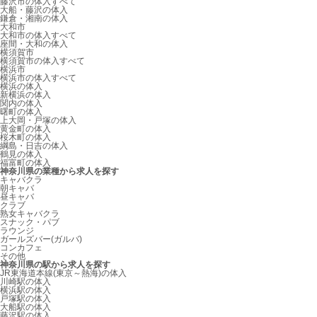
藤沢市の体入すべて
大船・藤沢の体入
鎌倉・湘南の体入
大和市
大和市の体入すべて
座間・大和の体入
横須賀市
横須賀市の体入すべて
横浜市
横浜市の体入すべて
横浜の体入
新横浜の体入
関内の体入
曙町の体入
上大岡・戸塚の体入
黄金町の体入
桜木町の体入
綱島・日吉の体入
鶴見の体入
福富町の体入
神奈川県の業種から求人を探す
キャバクラ
朝キャバ
昼キャバ
クラブ
熟女キャバクラ
スナック・パブ
ラウンジ
ガールズバー(ガルバ)
コンカフェ
その他
神奈川県の駅から求人を探す
JR東海道本線(東京～熱海)の体入
川崎駅の体入
横浜駅の体入
戸塚駅の体入
大船駅の体入
藤沢駅の体入