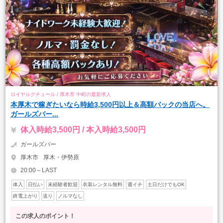
ロイヤルクチュール / 厚木市 中町の最新求人
本厚木で稼ぎたいなら時給3,500円以上＆高額バックの当店へ。
ガールズバー...
体入時給3,500円 / 本入時給3,500円
ガールズバー
厚木市
厚木・伊勢原
20:00～LAST
体入
日払い
未経験者歓迎
衣装レンタル無料
週イチ
土日だけでもOK
終電上がり
送り
ノルマなし
この求人のポイント！