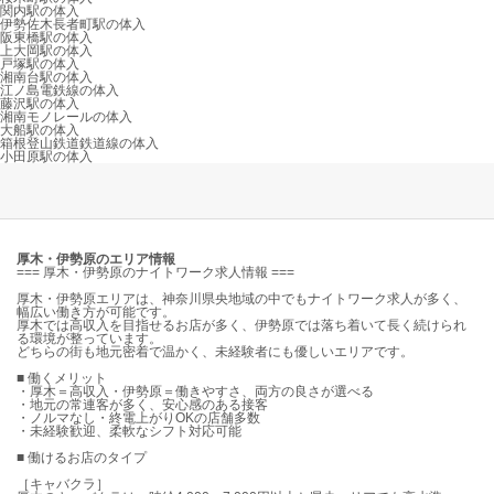
関内駅の体入
伊勢佐木長者町駅の体入
阪東橋駅の体入
上大岡駅の体入
戸塚駅の体入
湘南台駅の体入
江ノ島電鉄線の体入
藤沢駅の体入
湘南モノレールの体入
大船駅の体入
箱根登山鉄道鉄道線の体入
小田原駅の体入
厚木・伊勢原のエリア情報
=== 厚木・伊勢原のナイトワーク求人情報 ===
厚木・伊勢原エリアは、神奈川県央地域の中でもナイトワーク求人が多く、
幅広い働き方が可能です。
厚木では高収入を目指せるお店が多く、伊勢原では落ち着いて長く続けられ
る環境が整っています。
どちらの街も地元密着で温かく、未経験者にも優しいエリアです。
■ 働くメリット
・厚木＝高収入・伊勢原＝働きやすさ、両方の良さが選べる
・地元の常連客が多く、安心感のある接客
・ノルマなし・終電上がりOKの店舗多数
・未経験歓迎、柔軟なシフト対応可能
■ 働けるお店のタイプ
［キャバクラ］