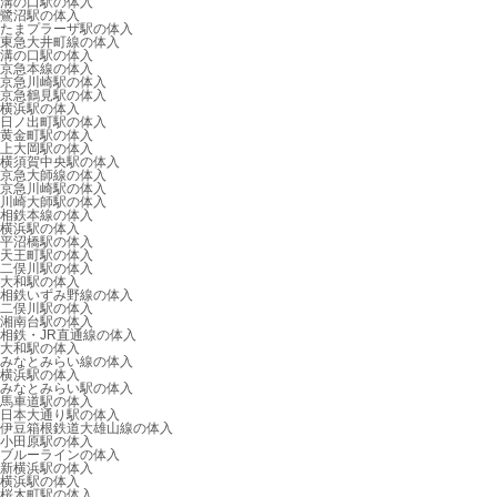
溝の口駅の体入
鷺沼駅の体入
たまプラーザ駅の体入
東急大井町線の体入
溝の口駅の体入
京急本線の体入
京急川崎駅の体入
京急鶴見駅の体入
横浜駅の体入
日ノ出町駅の体入
黄金町駅の体入
上大岡駅の体入
横須賀中央駅の体入
京急大師線の体入
京急川崎駅の体入
川崎大師駅の体入
相鉄本線の体入
横浜駅の体入
平沼橋駅の体入
天王町駅の体入
二俣川駅の体入
大和駅の体入
相鉄いずみ野線の体入
二俣川駅の体入
湘南台駅の体入
相鉄・JR直通線の体入
大和駅の体入
みなとみらい線の体入
横浜駅の体入
みなとみらい駅の体入
馬車道駅の体入
日本大通り駅の体入
伊豆箱根鉄道大雄山線の体入
小田原駅の体入
ブルーラインの体入
新横浜駅の体入
横浜駅の体入
桜木町駅の体入