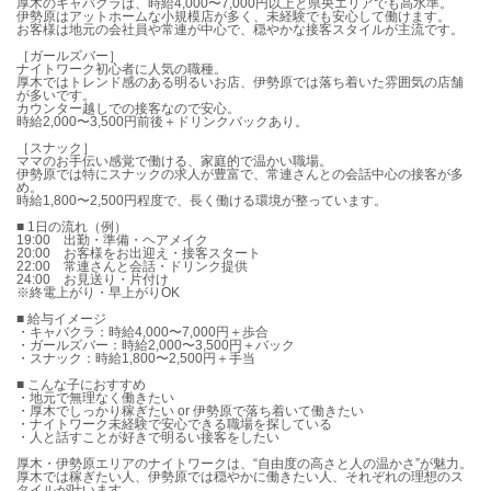
厚木のキャバクラは、時給4,000〜7,000円以上と県央エリアでも高水準。
伊勢原はアットホームな小規模店が多く、未経験でも安心して働けます。
お客様は地元の会社員や常連が中心で、穏やかな接客スタイルが主流です。
［ガールズバー］
ナイトワーク初心者に人気の職種。
厚木ではトレンド感のある明るいお店、伊勢原では落ち着いた雰囲気の店舗
が多いです。
カウンター越しでの接客なので安心。
時給2,000〜3,500円前後＋ドリンクバックあり。
［スナック］
ママのお手伝い感覚で働ける、家庭的で温かい職場。
伊勢原では特にスナックの求人が豊富で、常連さんとの会話中心の接客が多
め。
時給1,800〜2,500円程度で、長く働ける環境が整っています。
■ 1日の流れ（例）
19:00 出勤・準備・ヘアメイク
20:00 お客様をお出迎え・接客スタート
22:00 常連さんと会話・ドリンク提供
24:00 お見送り・片付け
※終電上がり・早上がりOK
■ 給与イメージ
・キャバクラ：時給4,000〜7,000円＋歩合
・ガールズバー：時給2,000〜3,500円＋バック
・スナック：時給1,800〜2,500円＋手当
■ こんな子におすすめ
・地元で無理なく働きたい
・厚木でしっかり稼ぎたい or 伊勢原で落ち着いて働きたい
・ナイトワーク未経験で安心できる職場を探している
・人と話すことが好きで明るい接客をしたい
厚木・伊勢原エリアのナイトワークは、“自由度の高さと人の温かさ”が魅力。
厚木では稼ぎたい人、伊勢原では穏やかに働きたい人、それぞれの理想のス
タイルが叶います。