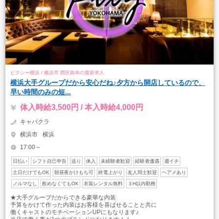
ピクシー横浜 / 横浜市 西区南幸の最新求人
横浜大手グループだから安心だね♪夕方から開店しているので、
早い時間のみの短...
体入時給3,500円 / 本入時給4,000円
キャバクラ
横浜市
横浜
17:00～
日払い
シフト自己申告
送り
体入
未経験者歓迎
経験者優遇
週イチ
土日だけでもOK
朝昼夜かけもち可
終電上がり
友人同士歓迎
ヘアメあり
ノルマなし
飲めなくてもOK
衣装レンタル無料
３H以内勤務
★大手グループだからできる豪華な内装
予算をかけて作った内装はお客様を喜ばせることと共に
働くキャストのモチベーションUPにもなります♪