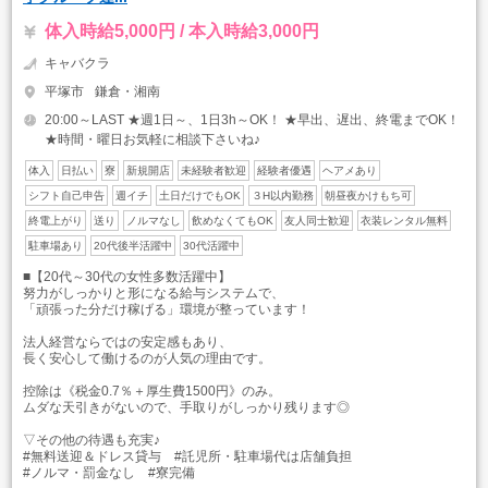
体入時給5,000円 / 本入時給3,000円
キャバクラ
平塚市
鎌倉・湘南
20:00～LAST ★週1日～、1日3h～OK！ ★早出、遅出、終電までOK！
★時間・曜日お気軽に相談下さいね♪
体入
日払い
寮
新規開店
未経験者歓迎
経験者優遇
ヘアメあり
シフト自己申告
週イチ
土日だけでもOK
３H以内勤務
朝昼夜かけもち可
終電上がり
送り
ノルマなし
飲めなくてもOK
友人同士歓迎
衣装レンタル無料
駐車場あり
20代後半活躍中
30代活躍中
■【20代～30代の女性多数活躍中】
努力がしっかりと形になる給与システムで、
「頑張った分だけ稼げる」環境が整っています！
法人経営ならではの安定感もあり、
長く安心して働けるのが人気の理由です。
控除は《税金0.7％＋厚生費1500円》のみ。
ムダな天引きがないので、手取りがしっかり残ります◎
▽その他の待遇も充実♪
#無料送迎＆ドレス貸与 #託児所・駐車場代は店舗負担
#ノルマ・罰金なし #寮完備