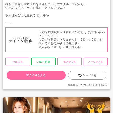
神奈川県内で複数店舗を展開している大手グループだから、
給与の未払いなどの心配も一切ありません！
収入は完全実力主義で“青天井”★
━━...
～先行面接開始～移籍希望の方どうぞお問い合わ
せて下さい！！
入店の強要等もありませんし、2回でも5回でも
体入できるのが新店の魅力的♪
※入店祝い金5万～10万円支給♪
Web応募
LINEで応募
電話で応募
メールで応募
求人詳細を見る
キープする
最終更新：
2026年07月28日 16:24