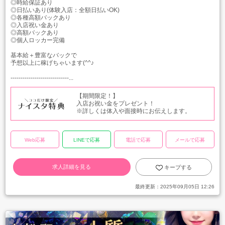
◎時給保証あり
◎日払いあり(体験入店：全額日払いOK)
◎各種高額バックあり
◎入店祝い金あり
◎高額バックあり
◎個人ロッカー完備
基本給＋豊富なバックで
予想以上に稼げちゃいます(^^♪
-----------------------------...
【期間限定！】
入店お祝い金をプレゼント！
※詳しくは体入や面接時にお伝えします。
Web応募
LINEで応募
電話で応募
メールで応募
求人詳細を見る
キープする
最終更新：
2025年09月05日 12:26