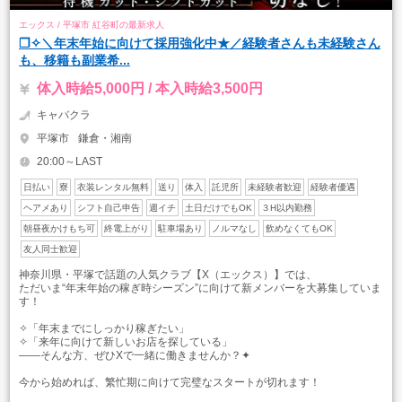
エックス / 平塚市 紅谷町の最新求人
❒✧＼年末年始に向けて採用強化中★／経験者さんも未経験さん
も、移籍も副業希...
体入時給5,000円 / 本入時給3,500円
キャバクラ
平塚市
鎌倉・湘南
20:00～LAST
日払い
寮
衣装レンタル無料
送り
体入
託児所
未経験者歓迎
経験者優遇
ヘアメあり
シフト自己申告
週イチ
土日だけでもOK
３H以内勤務
朝昼夜かけもち可
終電上がり
駐車場あり
ノルマなし
飲めなくてもOK
友人同士歓迎
神奈川県・平塚で話題の人気クラブ【X（エックス）】では、
ただいま“年末年始の稼ぎ時シーズン”に向けて新メンバーを大募集していま
す！
✧「年末までにしっかり稼ぎたい」
✧「来年に向けて新しいお店を探している」
――そんな方、ぜひXで一緒に働きませんか？✦
今から始めれば、繁忙期に向けて完璧なスタートが切れます！