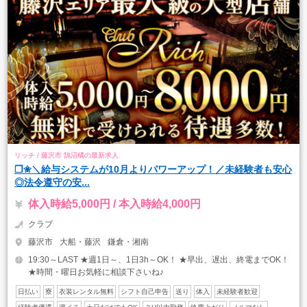
リッチ / 藤沢市 鵠沼橘の最新求人
❒✬＼給与システムが10月よりパワーアップ！／未経験者も安心
◎法令遵守の安...
体入時給5,000円 / 本入時給4,000円
クラブ
藤沢市
大船・藤沢
鎌倉・湘南
19:30～LAST ★週1日～、1日3h～OK！ ★早出、遅出、終電までOK！
★時間・曜日お気軽に相談下さいね♪
日払い
寮
衣装レンタル無料
シフト自己申告
送り
体入
未経験者歓迎