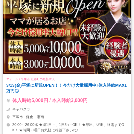
エテール / 平塚市 紅谷町の最新求人
3/13(金)平塚に新規OPEN！！今だけ大量採用中♪体入時給MAX1
万円◎
体入時給5,000円 / 本入時給3,000円
キャバクラ
平塚市
鎌倉・湘南
20:00～26:00迄 ★週1日～、1日3h～OK！ ★早出、遅出、終電までO
K！ ★時間・曜日お気軽に相談下さいね♪