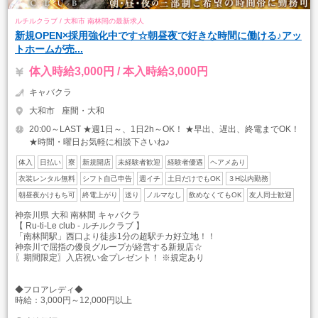
ルチルクラブ / 大和市 南林間の最新求人
新規OPEN×採用強化中です☆朝昼夜で好きな時間に働ける♪アッ
トホームが売...
体入時給3,000円 / 本入時給3,000円
キャバクラ
大和市
座間・大和
20:00～LAST ★週1日～、1日2h～OK！ ★早出、遅出、終電までOK！
★時間・曜日お気軽に相談下さいね♪
体入
日払い
寮
新規開店
未経験者歓迎
経験者優遇
ヘアメあり
衣装レンタル無料
シフト自己申告
週イチ
土日だけでもOK
３H以内勤務
朝昼夜かけもち可
終電上がり
送り
ノルマなし
飲めなくてもOK
友人同士歓迎
神奈川県 大和 南林間 キャバクラ
【 Ru-ti-Le club - ルチルクラブ 】
「南林間駅」西口より徒歩1分の超駅チカ好立地！！
神奈川で屈指の優良グループが経営する新規店☆
〖期間限定〗入店祝い金プレゼント！ ※規定あり
◆フロアレディ◆
時給：3,000円～12,000円以上