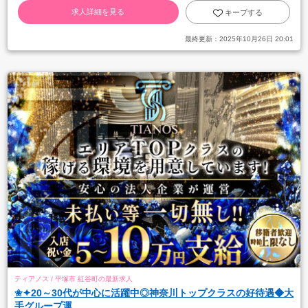
求人詳細を見る
キープする
最終更新：
2025年10月26日 20:01
ティアノス / 平塚市 紅谷町の最新求人
✬✦20～30代が中心に活躍中◎神奈川トップクラスの好待遇◆大
手グループ運...