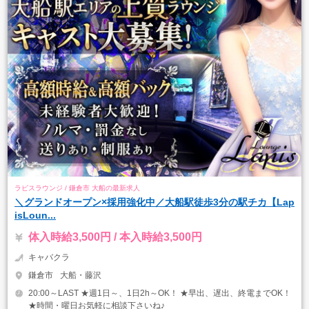
ラピスラウンジ / 鎌倉市 大船の最新求人
＼グランドオープン×採用強化中／大船駅徒歩3分の駅チカ【Lap
isLoun...
体入時給3,500円 / 本入時給3,500円
キャバクラ
鎌倉市
大船・藤沢
20:00～LAST ★週1日～、1日2h～OK！ ★早出、遅出、終電までOK！
★時間・曜日お気軽に相談下さいね♪