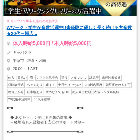
ザ リッツ / 平塚市 紅谷町の最新求人
Wワーク・学生が多数活躍中!!未経験に優しく長く続ける方多数
★20代～幅広...
体入時給5,000円 / 本入時給5,000円
キャバクラ
平塚市
鎌倉・湘南
20:00 ～ LAST
体入
日払い
寮
シフト自己申告
送り
ノルマなし
託児所
未経験者歓迎
経験者優遇
ヘアメあり
週イチ
土日だけでもOK
３H以内勤務
朝昼夜かけもち可
終電上がり
駐車場あり
飲めなくてもOK
友人同士歓迎
衣装レンタル無料
20代後半活躍中
30代活躍中
■□■━━━━━━━━━━━━━━━━━■□■
◆ あなたらしく働ける理想の環境 ◆
～経験者も未経験者も安心のサポート体制～
■□■━━━━━━━━━━━━━━━━━■□■