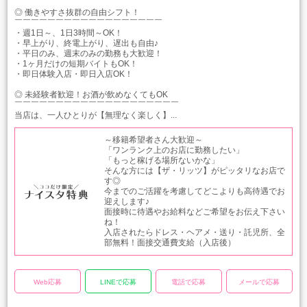
◎ 働きやすさ抜群の自由シフト！
￣￣￣￣￣￣￣￣￣￣￣￣￣￣￣￣￣￣
・週1日～、1日3時間～OK！
・早上がり、終電上がり、遅出も自由♪
・平日のみ、週末のみの勤務も大歓迎！
・1ヶ月だけの短期バイトもOK！
・即日体験入店・即日入店OK！
◎ 未経験者歓迎！お酒が飲めなくてもOK
￣￣￣￣￣￣￣￣￣￣￣￣￣￣￣￣￣￣￣￣
当店は、一人ひとりが【無理なく楽しく】...
～移籍希望者さん大歓迎～
「ワンランク上のお店に勤務したい」
「もっと稼げる場所ないかな」
そんな方には【ザ・リッツ】がピッタリなお店で
す◎
今までのご活躍を考慮してどこよりも高待遇でお
迎えします♪
面接時に待遇やお給料などご希望をお伝え下さい
ね！
入店されたらドレス・ヘアメ・送り・託児所、全
部無料！面接交通費支給（入店後）
Web応募
LINEで応募
電話で応募
メールで応募