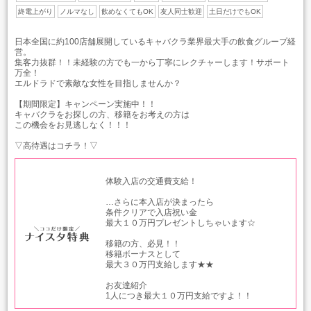
終電上がり
ノルマなし
飲めなくてもOK
友人同士歓迎
土日だけでもOK
日本全国に約100店舗展開しているキャバクラ業界最大手の飲食グループ経
営。
集客力抜群！！未経験の方でも一から丁寧にレクチャーします！サポート
万全！
エルドラドで素敵な女性を目指しませんか？
【期間限定】キャンペーン実施中！！
キャバクラをお探しの方、移籍をお考えの方は
この機会をお見逃しなく！！！
▽高待遇はコチラ！▽
体験入店の交通費支給！
…さらに本入店が決まったら
条件クリアで入店祝い金
最大１０万円プレゼントしちゃいます☆
移籍の方、必見！！
移籍ボーナスとして
最大３０万円支給します★★
お友達紹介
1人につき最大１０万円支給ですよ！！