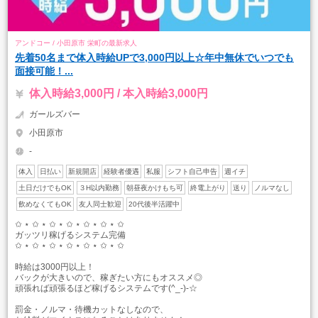
アンドコー / 小田原市 栄町の最新求人
先着50名まで体入時給UPで3,000円以上☆年中無休でいつでも
面接可能！...
体入時給3,000円 / 本入時給3,000円
ガールズバー
小田原市
-
体入
日払い
新規開店
経験者優遇
私服
シフト自己申告
週イチ
土日だけでもOK
３H以内勤務
朝昼夜かけもち可
終電上がり
送り
ノルマなし
飲めなくてもOK
友人同士歓迎
20代後半活躍中
✩ ⋆ ✩ ⋆ ✩ ⋆ ✩ ⋆ ✩ ⋆ ✩ ⋆ ✩
ガッツリ稼げるシステム完備
✩ ⋆ ✩ ⋆ ✩ ⋆ ✩ ⋆ ✩ ⋆ ✩ ⋆ ✩
時給は3000円以上！
バックが大きいので、稼ぎたい方にもオススメ◎
頑張れば頑張るほど稼げるシステムです(^_-)-☆
罰金・ノルマ・待機カットなしなので、