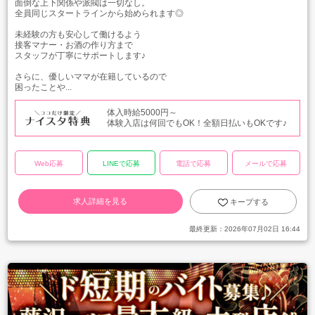
面倒な上下関係や派閥は一切なし。
全員同じスタートラインから始められます◎
未経験の方も安心して働けるよう
接客マナー・お酒の作り方まで
スタッフが丁寧にサポートします♪
さらに、優しいママが在籍しているので
困ったことや...
体入時給5000円～
体験入店は何回でもOK！全額日払いもOKです♪
Web応募
LINEで応募
電話で応募
メールで応募
求人詳細を見る
キープする
最終更新：
2026年07月02日 16:44