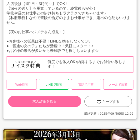
入店後は【週1日・3時間～】でOK！
【深夜の送り】も用意しているので、終電後も安心！
学校や昼のお仕事との掛け持ちもラクラクできちゃいます♪
【私服勤務】なので普段の恰好のままお仕事ができ、露出の心配もいりま
せん。
【夜のお仕事ハジメテさん必見！】
●お客様への営業は不要！LINE交換もしなくてOK
●「普通の女の子」たちが活躍中！気軽にスタート♪
●お客様の来店が多いから未経験でも稼げちゃいます☆
何度でも体入OK♪納得するまでお付合い致しま
す！
Web応募
LINEで応募
電話で応募
メールで応募
求人詳細を見る
キープする
最終更新：
2025年09月05日 12:26