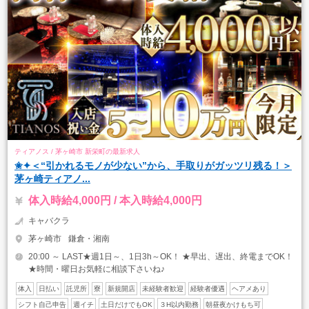
ティアノス / 茅ヶ崎市 新栄町の最新求人
✬✦＜“引かれるモノが少ない”から、手取りがガッツリ残る！＞
茅ヶ崎ティアノ...
体入時給4,000円 / 本入時給4,000円
キャバクラ
茅ヶ崎市
鎌倉・湘南
20:00 ～ LAST★週1日～、1日3h～OK！ ★早出、遅出、終電までOK！
★時間・曜日お気軽に相談下さいね♪
体入
日払い
託児所
寮
新規開店
未経験者歓迎
経験者優遇
ヘアメあり
シフト自己申告
週イチ
土日だけでもOK
３H以内勤務
朝昼夜かけもち可