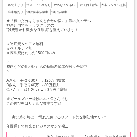
終電上がり
送り
ノルマなし
飲めなくてもOK
友人同士歓迎
衣装レンタル無料
駐車場あり
20代後半活躍中
30代活躍中
★「稼いだ分はちゃんと自分の懐に」派の女の子へ
神奈川内でもトップクラスの
“雑費引かれ激少な良環境”を整えています！
＃送迎費＆ヘアメ無料
＃ペナルティ無し
＃厚生費はたった1500円のみ！
／
都内などの他地区からの移転希望者が続々合流中！
＼
Aさん：手取り80万 → 120万円突破
Bさん：手取り40万 → 80万超え
Cさん：手取り20万 → 50万円に増額
※ガールズバー経験のみのCさんでも
この伸び率はリアルな数字です◎
──実は茅ヶ崎は、“隠れた稼げるリゾート的な別荘地エリア”
年間通して観光＆ビジネスマンで盛...