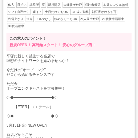
体入
日払い
託児所
寮
新規開店
未経験者歓迎
経験者優遇
衣装レンタル無料
シフト自己申告
週イチ
土日だけでもOK
３H以内勤務
朝昼夜かけもち可
終電上がり
送り
ノルマなし
飲めなくてもOK
友人同士歓迎
20代後半活躍中
30代活躍中
この求人のポイント！
新規OPEN！
高時給スタート！
安心のグループ店！
平塚に新しく誕生する当店で
理想のナイトワークを始めませんか？
今だけの“オープニング”
ゼロから始めるチャンスです
ただ今
オープニングキャストを大募集中！
◇◆━━━━━━━━━━◆◇
【ETER】（エテール）
◇◆━━━━━━━━━━◆◇
3月13日(金) NEW OPEN
新店だからこそ