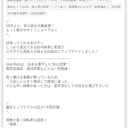
経験者優遇
週イチ
土日だけでもOK
３H以内勤務
終電上がり
ノルマなし
飲めなくてもOK
友人同士歓迎
ヘアメあり
朝昼夜かけもち可
駐車場あり
託児所
20代後半活躍中
30代活躍中
／
10月より、収入面を大幅改善！
もっと稼ぎやすくリニューアル☆
＼
頑張ってくれる女の子へ
しっかり還元できる給与体系に変更◎
どの子でも高収入を狙える仕組みにアップデートしました！
￣￣￣￣￣￣￣￣￣￣￣￣￣￣￣￣￣￣￣
club Richは、法令を遵守した“安心営業”！
風営法違反・違法営業などとは一切無縁！
長く働ける基盤が整っているため、
「入店したらすぐ閉店して路頭に迷った…」
そんな辛い経験があった方は、是非安心して当店をお選び下さい◎
／
藤沢トップクラスの広さ×大型店舗
＼
席数が多く回転率も抜群！
「満席...