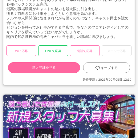
各種バックシステム完備。
最高の職場環境がキャストの魅力も最大限に引き出し、
明るく前向きにお仕事をしようという意識を高めます。
ノルマや人間関係に悩まされながら働くのではなく、キャスト同士を認め
合いながら、
ビジョンを持ってお仕事ができる当店で、あなたのフロアレディとしての
キャリアを積んでいってはいかがでしょうか。
関内で知名度抜群の高級キャバクラを新しい職場に選びましょう。
Web応募
LINEで応募
電話で応募
メールで応募
求人詳細を見る
キープする
最終更新：
2025年09月05日 12:19