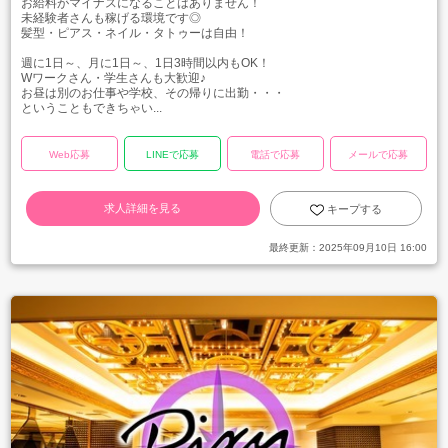
お給料がマイナスになることはありません！
未経験者さんも稼げる環境です◎
髪型・ピアス・ネイル・タトゥーは自由！
週に1日～、月に1日～、1日3時間以内もOK！
Wワークさん・学生さんも大歓迎♪
お昼は別のお仕事や学校、その帰りに出勤・・・
ということもできちゃい...
Web応募
LINEで応募
電話で応募
メールで応募
求人詳細を見る
キープする
最終更新：
2025年09月10日 16:00