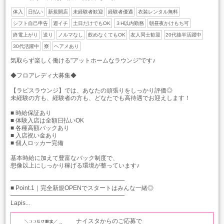
体入
日払い
新規開店
未経験者歓迎
経験者優遇
衣装レンタル無料
シフト自己申告
週イチ
土日だけでもOK
３H以内勤務
朝昼夜かけもち可
終電上がり
送り
ノルマなし
飲めなくてもOK
友人同士歓迎
20代後半活躍中
30代活躍中
寮
ヘアメあり
気取らず楽しく働ける"アットホームなラウンジ"です♪
◆フロアレディ大募集◆
【ラピスラウンジ】では、あなたの頑張りをしっかり評価◎
未経験の方も、経験者の方も、どなたでも高待遇でお迎えします！
■ 時給保証あり
■ 体験入店は全額日払いOK
■ 各種高額バックあり
■ 入店祝い金あり
■ 個人ロッカー完備
基本時給に加えて豊富なバック制度で、
想像以上にしっかり稼げる環境が整っています♪
━━━━━━━━━━━━━━━━━━━
■ Point.1｜完全新規OPENでスタートはみんな一緒◎
━━━━━━━━━━━━━━━━━━━
Lapis...
ナイスタからのご応募で