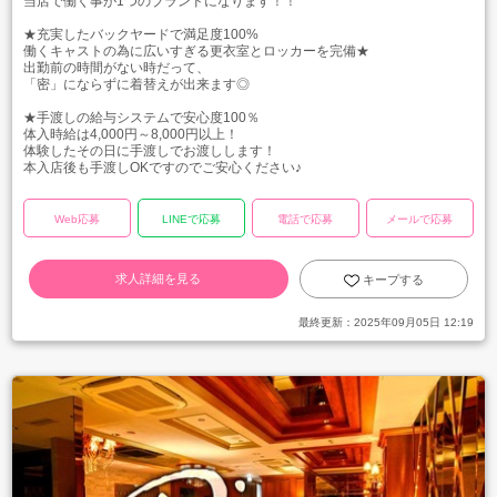
当店で働く事が1つのブランドになります！！
★充実したバックヤードで満足度100%
働くキャストの為に広いすぎる更衣室とロッカーを完備★
出勤前の時間がない時だって、
「密」にならずに着替えが出来ます◎
★手渡しの給与システムで安心度100％
体入時給は4,000円～8,000円以上！
体験したその日に手渡しでお渡しします！
本入店後も手渡しOKですのでご安心ください♪
Web応募
LINEで応募
電話で応募
メールで応募
求人詳細を見る
キープする
最終更新：
2025年09月05日 12:19