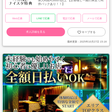
体入時給4,000円以上 【お客様と一緒の来店で同
伴バックあり！！】
Web応募
LINEで応募
電話で応募
メールで応募
求人詳細を見る
キープする
最終更新：
2025年10月27日 15:16