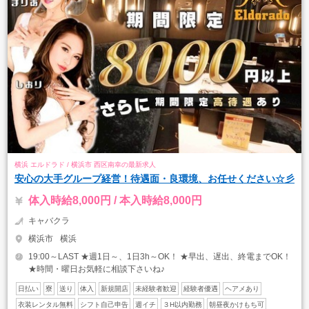
横浜 エルドラド / 横浜市 西区南幸の最新求人
安心の大手グループ経営！待遇面・良環境、お任せください☆彡
体入時給8,000円 / 本入時給8,000円
キャバクラ
横浜市
横浜
19:00～LAST ★週1日～、1日3h～OK！ ★早出、遅出、終電までOK！
★時間・曜日お気軽に相談下さいね♪
日払い
寮
送り
体入
新規開店
未経験者歓迎
経験者優遇
ヘアメあり
衣装レンタル無料
シフト自己申告
週イチ
３H以内勤務
朝昼夜かけもち可