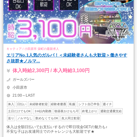
キャティア / 小田原市 栄町の最新求人
エリアNo.1人気のガルバ！＜未経験者さんも大歓迎＞働きやす
さ抜群★ノルマ...
体入時給2,300円 / 本入時給3,100円
ガールズバー
小田原市
21:00～LAST
体入
日払い
未経験者歓迎
経験者優遇
私服
シフト自己申告
週イチ
土日だけでもOK
３H以内勤務
朝昼夜かけもち可
終電上がり
通勤交通費支給
送り
ノルマなし
飲めなくてもOK
友人同士歓迎
体入は全額日払いでお支払いするので即日現金GETの魅力も♪
不安な子はお友達同士でのチャレンジも大歓迎です★