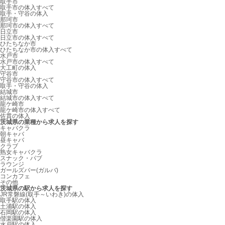
取手市
取手市の体入すべて
取手・守谷の体入
那珂市
那珂市の体入すべて
日立市
日立市の体入すべて
ひたちなか市
ひたちなか市の体入すべて
水戸市
水戸市の体入すべて
大工町の体入
守谷市
守谷市の体入すべて
取手・守谷の体入
結城市
結城市の体入すべて
龍ケ崎市
龍ケ崎市の体入すべて
佐貫の体入
茨城県の業種から求人を探す
キャバクラ
朝キャバ
昼キャバ
クラブ
熟女キャバクラ
スナック・パブ
ラウンジ
ガールズバー(ガルバ)
コンカフェ
その他
茨城県の駅から求人を探す
JR常磐線(取手～いわき)の体入
取手駅の体入
土浦駅の体入
石岡駅の体入
偕楽園駅の体入
水戸駅の体入