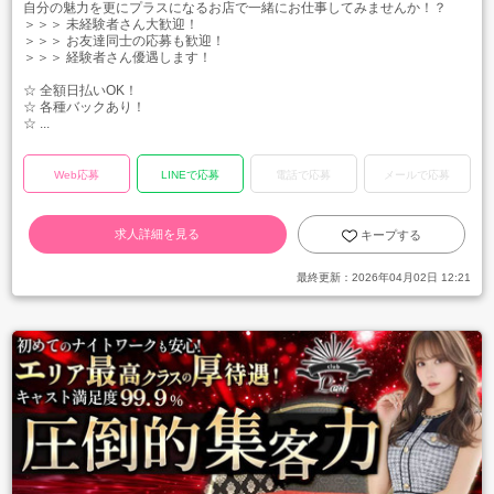
自分の魅力を更にプラスになるお店で一緒にお仕事してみませんか！？
＞＞＞ 未経験者さん大歓迎！
＞＞＞ お友達同士の応募も歓迎！
＞＞＞ 経験者さん優遇します！
☆ 全額日払いOK！
☆ 各種バックあり！
☆ ...
Web応募
LINEで応募
電話で応募
メールで応募
求人詳細を見る
キープする
最終更新：
2026年04月02日 12:21