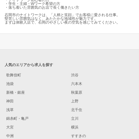
・ナイトワーク初心者の方
・学生・主婦・Wワーク希望の方
・落ち着いた雰囲気のお店で長く働きたい方
石岡市のナイトワークは、「人柄と笑顔」でお客様に愛される仕事。
堅苦しい雰囲気はなく、あたたかな地域性が魅力です。
まずは体験入店で、石岡のやさしい夜の空気を感じてみてください。
人気のエリアから求人を探す
歌舞伎町
渋谷
池袋
六本木
新橋・銀座
秋葉原
神田
上野
浅草
北千住
錦糸町・亀戸
立川
大宮
横浜
中洲
すすきの