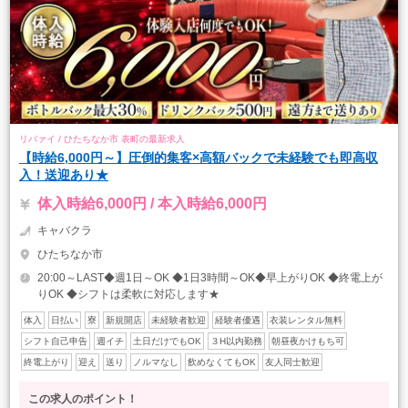
リバァイ / ひたちなか市 表町の最新求人
【時給6,000円～】圧倒的集客×高額バックで未経験でも即高収
入！送迎あり★
体入時給6,000円 / 本入時給6,000円
キャバクラ
ひたちなか市
20:00～LAST◆週1日～OK ◆1日3時間～OK◆早上がりOK ◆終電上が
りOK ◆シフトは柔軟に対応します★
体入
日払い
寮
新規開店
未経験者歓迎
経験者優遇
衣装レンタル無料
シフト自己申告
週イチ
土日だけでもOK
３H以内勤務
朝昼夜かけもち可
終電上がり
迎え
送り
ノルマなし
飲めなくてもOK
友人同士歓迎
この求人のポイント！