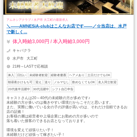
アムネシアクラブ / 水戸市 大工町の最新求人
＼――AMNESiA-clubはこんなお店です――／☆当店は、水戸
で新しく...
体入時給3,000円 / 本入時給3,000円
キャバクラ
水戸市
大工町
21時～LASTで応相談
体入
日払い
未経験者歓迎
経験者優遇
ヘアメあり
土日だけでもOK
朝昼夜かけもち可
迎え
送り
ノルマなし
飲めなくてもOK
友人同士歓迎
20代後半活躍中
30代活躍中
シフト自己申告
キャストさんは20～40代の未経験の方が多めです♪
未経験の方が多いのは働きやすい環境だからこそだと思います。
また、実際に働いている女の子の評価が高いのは、それだけ信頼できるお
店の証拠！
お客様の層は経営者や上場企業にお勤めの方が多いので
落ち着いた接客のできるお店となっております。
環境を変えて頑張りたい子！
未経験だけど頑張って稼ぎたい子！