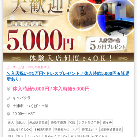
ピース / 土浦市 桜町の最新求人
＼入店祝い金5万円×ドレスプレゼント／体入時給5,000円★託児
所あり♪
体入時給5,000円 / 本入時給5,000円
キャバクラ
土浦市
つくば・土浦
20:00〜LAST
体入
日払い
未経験者歓迎
経験者優遇
私服
シフト自己申告
週イチ
土日だけでもOK
３H以内勤務
朝昼夜かけもち可
終電上がり
通勤交通費支給
迎え
送り
ノルマなし
飲めなくてもOK
友人同士歓迎
ヘアメあり