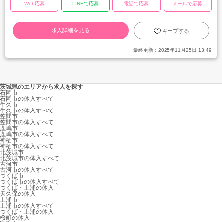
Web応募
LINEで応募
電話で応募
メールで応募
求人詳細を見る
キープする
最終更新：
2025年11月25日 13:49
茨城県のエリアから求人を探す
石岡市
石岡市の体入すべて
牛久市
牛久市の体入すべて
笠間市
笠間市の体入すべて
鹿嶋市
鹿嶋市の体入すべて
神栖市
神栖市の体入すべて
北茨城市
北茨城市の体入すべて
古河市
古河市の体入すべて
つくば市
つくば市の体入すべて
つくば・土浦の体入
天久保の体入
土浦市
土浦市の体入すべて
つくば・土浦の体入
桜町の体入