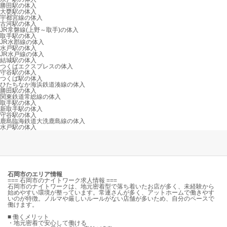
勝田駅の体入
大甕駅の体入
宇都宮線の体入
古河駅の体入
JR常磐線(上野～取手)の体入
取手駅の体入
JR水郡線の体入
水戸駅の体入
JR水戸線の体入
結城駅の体入
つくばエクスプレスの体入
守谷駅の体入
つくば駅の体入
ひたちなか海浜鉄道湊線の体入
勝田駅の体入
関東鉄道常総線の体入
取手駅の体入
新取手駅の体入
守谷駅の体入
鹿島臨海鉄道大洗鹿島線の体入
水戸駅の体入
石岡市のエリア情報
=== 石岡市のナイトワーク求人情報 ===
石岡市のナイトワークは、地元密着型で落ち着いたお店が多く、未経験から
始めやすい環境が整っています。常連さんが多く、アットホームで働きやす
いのが特徴。ノルマや厳しいルールがない店舗が多いため、自分のペースで
働けます。
■ 働くメリット
・地元密着で安心して働ける