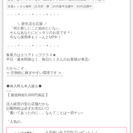
衣装レンタル無料
託児所
寮
20代後半活躍中
30代活躍中
・・・＊・・・＊・・・＊・・・
＼ 新生活を応援 ／
「何か新しいこと始めたいな♪」
そんなあなたにピッタリのお店です＊
今なら採用率もぐ～んとUP中！
・・・＊・・・＊・・・＊・・・
集客力はエリアトップクラス★
平日・週末関係なく、毎日たくさんのお客様が来店♪
だからこそ…
≪ 圧倒的に稼ぎやすい環境です ≫
￣￣￣￣￣￣￣￣￣￣￣￣￣￣￣￣
◆体入時も本入後も◆
↓↓↓
【 最低時給5,000円保証 】
法人経営の安心店舗だから
記載時給は必ずお支払い◎
「書いてあったのに…」なんてことは一切ナシ♪
「人気の...
入店祝い金 5万円プレゼント！！