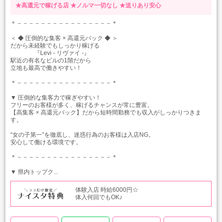
★高還元で稼げる店
★ノルマ一切なし
★送りあり安心
＊－－－－－－－－－－－－－－－－＊
＜ ◆ 圧倒的な集客 × 高還元バック ◆ ＞
だから未経験でもしっかり稼げる
『Levi - リヴァイ -』
駅近の有名なビルの1階だから
立地も最高で働きやすい！
＊－－－－－－－－－－－－－－－－＊
▼ 圧倒的な集客力で稼ぎやすい！
フリーのお客様が多く、稼げるチャンスが常に豊富。
【高集客 × 高還元バック】だから短時間勤務でも収入がしっかりつきま
す。
“女の子第一”を徹底し、迷惑行為のお客様は入店NG。
安心して働ける環境です。
＊－－－－－－－－－－－－－－－－＊
▼ 県内トップク...
体験入店 時給6000円☆
体入何回でもOK♪