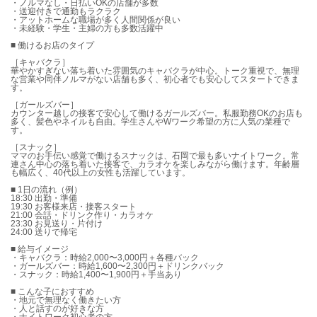
・ノルマなし・日払いOKの店舗が多数
・送迎付きで通勤もラクラク
・アットホームな職場が多く人間関係が良い
・未経験・学生・主婦の方も多数活躍中
■ 働けるお店のタイプ
［キャバクラ］
華やかすぎない落ち着いた雰囲気のキャバクラが中心。トーク重視で、無理
な営業や同伴ノルマがない店舗も多く、初心者でも安心してスタートできま
す。
［ガールズバー］
カウンター越しの接客で安心して働けるガールズバー。私服勤務OKのお店も
多く、髪色やネイルも自由。学生さんやWワーク希望の方に人気の業種で
す。
［スナック］
ママのお手伝い感覚で働けるスナックは、石岡で最も多いナイトワーク。常
連さん中心の落ち着いた接客で、カラオケを楽しみながら働けます。年齢層
も幅広く、40代以上の女性も活躍しています。
■ 1日の流れ（例）
18:30 出勤・準備
19:30 お客様来店・接客スタート
21:00 会話・ドリンク作り・カラオケ
23:30 お見送り・片付け
24:00 送りで帰宅
■ 給与イメージ
・キャバクラ：時給2,000〜3,000円＋各種バック
・ガールズバー：時給1,600〜2,300円＋ドリンクバック
・スナック：時給1,400〜1,900円＋手当あり
■ こんな子におすすめ
・地元で無理なく働きたい方
・人と話すのが好きな方