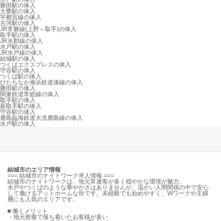
勝田駅の体入
大甕駅の体入
宇都宮線の体入
古河駅の体入
JR常磐線(上野～取手)の体入
取手駅の体入
JR水郡線の体入
水戸駅の体入
JR水戸線の体入
結城駅の体入
つくばエクスプレスの体入
守谷駅の体入
つくば駅の体入
ひたちなか海浜鉄道湊線の体入
勝田駅の体入
関東鉄道常総線の体入
取手駅の体入
新取手駅の体入
守谷駅の体入
鹿島臨海鉄道大洗鹿島線の体入
水戸駅の体入
結城市のエリア情報
=== 結城市のナイトワーク求人情報 ===
結城市のナイトワークは、地元常連客が多く穏やかな環境が魅力。
水戸やつくばのような華やかさはありませんが、温かい人間関係の中で安心
して働けるアットホームな街です。未経験でも始めやすく、Wワークや主婦
層にも人気のエリアです。
■ 働くメリット
・地元密着で落ち着いたお客様が多い