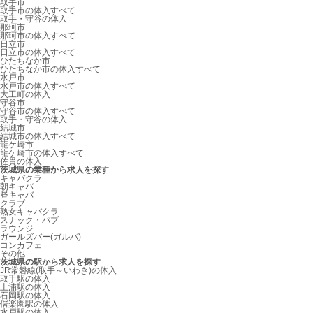
取手市
取手市の体入すべて
取手・守谷の体入
那珂市
那珂市の体入すべて
日立市
日立市の体入すべて
ひたちなか市
ひたちなか市の体入すべて
水戸市
水戸市の体入すべて
大工町の体入
守谷市
守谷市の体入すべて
取手・守谷の体入
結城市
結城市の体入すべて
龍ケ崎市
龍ケ崎市の体入すべて
佐貫の体入
茨城県の業種から求人を探す
キャバクラ
朝キャバ
昼キャバ
クラブ
熟女キャバクラ
スナック・パブ
ラウンジ
ガールズバー(ガルバ)
コンカフェ
その他
茨城県の駅から求人を探す
JR常磐線(取手～いわき)の体入
取手駅の体入
土浦駅の体入
石岡駅の体入
偕楽園駅の体入
水戸駅の体入