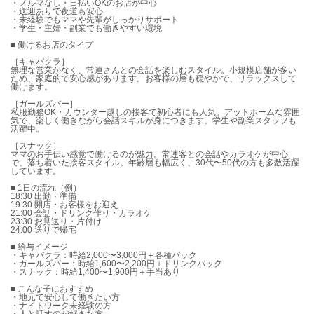
・ノルマなし・日払いOKのお店が中心
・送迎ありで夜道も安心
・未経験でもママや先輩がしっかりサポート
・学生・主婦・副業でも働きやすい環境
■ 働けるお店のタイプ
［キャバクラ］
無理な営業がなく、常連さんとの会話を楽しむスタイル。小規模店舗が多い
ため、家庭的で安心感があります。お客様の層も穏やかで、リラックスして
働けます。
［ガールズバー］
私服勤務OK・カウンター越しの接客で初心者にも人気。アットホームな雰囲
気で、楽しく働きながら会話スキルが身につきます。学生や副業スタッフも
活躍中。
［スナック］
ママのお手伝い感覚で働けるのが魅力。常連客との会話やカラオケが中心
で、落ち着いた接客スタイル。年齢層も幅広く、30代〜50代の方も多数活躍
しています。
■ 1日の流れ（例）
18:30 出勤・準備
19:30 開店・お客様をお迎え
21:00 会話・ドリンク作り・カラオケ
23:30 お見送り・片付け
24:00 送りで帰宅
■ 給与イメージ
・キャバクラ：時給2,000〜3,000円＋各種バック
・ガールズバー：時給1,600〜2,200円＋ドリンクバック
・スナック：時給1,400〜1,900円＋手当あり
■ こんな子におすすめ
・地元で安心して働きたい方
・ナイトワーク未経験の方