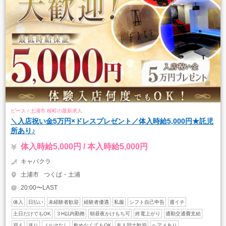
ピース / 土浦市 桜町の最新求人
＼入店祝い金5万円×ドレスプレゼント／体入時給5,000円★託児
所あり♪
体入時給5,000円 / 本入時給5,000円
キャバクラ
土浦市
つくば・土浦
20:00〜LAST
体入
日払い
未経験者歓迎
経験者優遇
私服
シフト自己申告
週イチ
土日だけでもOK
３H以内勤務
朝昼夜かけもち可
終電上がり
通勤交通費支給
迎え
送り
ノルマなし
飲めなくてもOK
友人同士歓迎
ヘアメあり