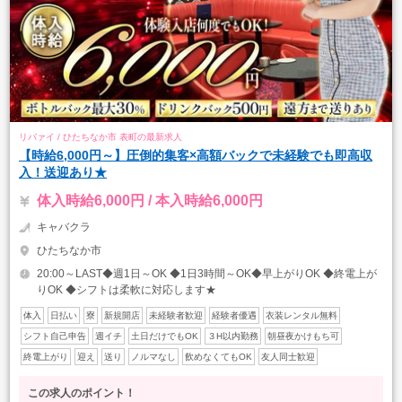
リバァイ / ひたちなか市 表町の最新求人
【時給6,000円～】圧倒的集客×高額バックで未経験でも即高収
入！送迎あり★
体入時給6,000円 / 本入時給6,000円
キャバクラ
ひたちなか市
20:00～LAST◆週1日～OK ◆1日3時間～OK◆早上がりOK ◆終電上が
りOK ◆シフトは柔軟に対応します★
体入
日払い
寮
新規開店
未経験者歓迎
経験者優遇
衣装レンタル無料
シフト自己申告
週イチ
土日だけでもOK
３H以内勤務
朝昼夜かけもち可
終電上がり
迎え
送り
ノルマなし
飲めなくてもOK
友人同士歓迎
この求人のポイント！