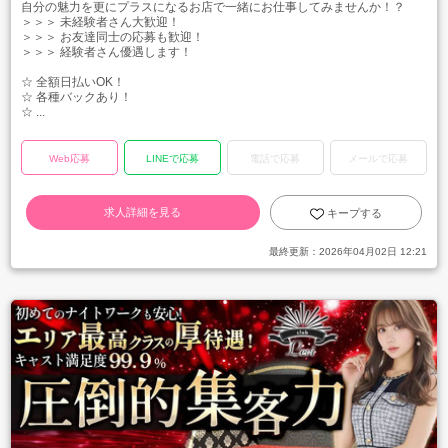
自分の魅力を更にプラスになるお店で一緒にお仕事してみませんか！？
＞＞＞ 未経験者さん大歓迎！
＞＞＞ お友達同士の応募も歓迎！
＞＞＞ 経験者さん優遇します！
☆ 全額日払いOK！
☆ 各種バックあり！
☆ ...
Web応募
LINEで応募
電話で応募
メールで応募
求人詳細を見る
キープする
最終更新：
2026年04月02日 12:21