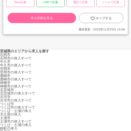
Web応募
LINEで応募
電話で応募
メールで応募
求人詳細を見る
キープする
最終更新：
2025年11月25日 13:49
茨城県のエリアから求人を探す
石岡市
石岡市の体入すべて
牛久市
牛久市の体入すべて
笠間市
笠間市の体入すべて
鹿嶋市
鹿嶋市の体入すべて
神栖市
神栖市の体入すべて
北茨城市
北茨城市の体入すべて
古河市
古河市の体入すべて
つくば市
つくば市の体入すべて
つくば・土浦の体入
天久保の体入
土浦市
土浦市の体入すべて
つくば・土浦の体入
桜町の体入