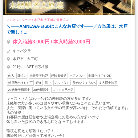
アムネシアクラブ / 水戸市 大工町の最新求人
＼――AMNESiA-clubはこんなお店です――／☆当店は、水戸
で新しく...
体入時給3,000円 / 本入時給3,000円
キャバクラ
水戸市
大工町
21時～LASTで応相談
体入
日払い
未経験者歓迎
経験者優遇
ヘアメあり
土日だけでもOK
朝昼夜かけもち可
迎え
送り
ノルマなし
飲めなくてもOK
友人同士歓迎
20代後半活躍中
30代活躍中
シフト自己申告
キャストさんは20～40代の未経験の方が多めです♪
未経験の方が多いのは働きやすい環境だからこそだと思います。
また、実際に働いている女の子の評価が高いのは、それだけ信頼できるお
店の証拠！
お客様の層は経営者や上場企業にお勤めの方が多いので
落ち着いた接客のできるお店となっております。
環境を変えて頑張りたい子！
未経験だけど頑張って稼ぎたい子！