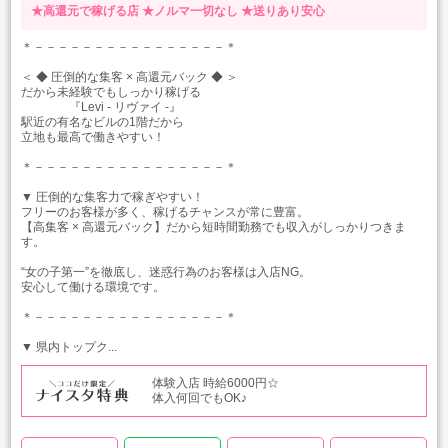
★高還元で稼げる店
★ノルマ一切なし
★送りあり安心
＊－－－－－－－－－－－－－－－－＊
＜ ◆ 圧倒的な集客 × 高還元バック ◆ ＞
だから未経験でもしっかり稼げる
『Levi - リヴァイ -』
駅近の有名なビルの1階だから
立地も最高で働きやすい！
＊－－－－－－－－－－－－－－－－＊
▼ 圧倒的な集客力で稼ぎやすい！
フリーのお客様が多く、稼げるチャンスが常に豊富。
【高集客 × 高還元バック】だから短時間勤務でも収入がしっかりつきま
す。
“女の子第一”を徹底し、迷惑行為のお客様は入店NG。
安心して働ける環境です。
＊－－－－－－－－－－－－－－－－＊
▼ 県内トップク...
体験入店 時給6000円☆
体入何回でもOK♪