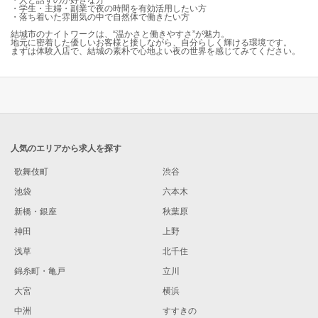
・人と話すのが好きな方
・学生・主婦・副業で夜の時間を有効活用したい方
・落ち着いた雰囲気の中で自然体で働きたい方
結城市のナイトワークは、“温かさと働きやすさ”が魅力。
地元に密着した優しいお客様と接しながら、自分らしく輝ける環境です。
まずは体験入店で、結城の素朴で心地よい夜の世界を感じてみてください。
人気のエリアから求人を探す
歌舞伎町
渋谷
池袋
六本木
新橋・銀座
秋葉原
神田
上野
浅草
北千住
錦糸町・亀戸
立川
大宮
横浜
中洲
すすきの