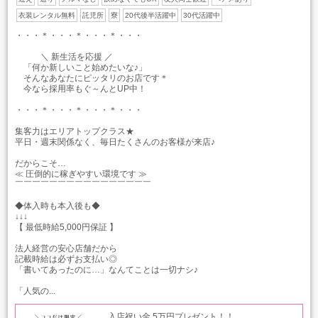
衣装レンタル無料
託児所
寮
20代後半活躍中
30代活躍中
・・・＊・・・＊・・・＊・・・
＼ 新生活を応援 ／
「何か新しいこと始めたいな♪」
そんなあなたにピッタリのお店です＊
今なら採用率もぐ～んとUP中！
・・・＊・・・＊・・・＊・・・
集客力はエリアトップクラス★
平日・週末関係なく、毎日たくさんのお客様が来店♪
だからこそ…
≪ 圧倒的に稼ぎやすい環境です ≫
￣￣￣￣￣￣￣￣￣￣￣￣￣￣￣￣
◆体入時も本入後も◆
↓↓↓
【 最低時給5,000円保証 】
法人経営の安心店舗だから
記載時給は必ずお支払い◎
「書いてあったのに…」なんてことは一切ナシ♪
「人気の...
入店祝い金 5万円プレゼント！！