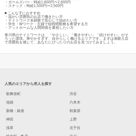
・ガールズバー：時給1,800円〜2,800円
・スナック：時給1,500円〜2,500円
■ こんな子におすすめ
・温かい雰囲気のお店で働きたい方
・ナイトワーク未経験で安心して始めたい方
・学生・Wワーク・主婦で短時間勤務を希望する方
・アットホームな人間関係を重視したい方
香川県のナイトワークは、「やさしい」「働きやすい」「続けやすい」がそ
ろった環境。華やかすぎず、自分らしく働けるエリアです。まずは体験入店
で雰囲気を感じて、あなたにぴったりのお店を見つけてみましょう。
人気のエリアから求人を探す
歌舞伎町
渋谷
池袋
六本木
新橋・銀座
秋葉原
神田
上野
浅草
北千住