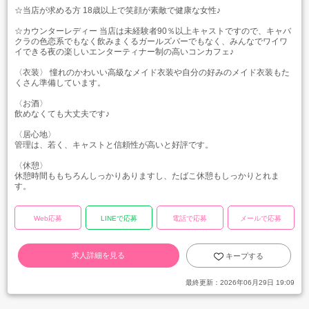
☆当店が求める方 18歳以上で笑顔が素敵で健康な女性♪
☆カウンターレディー 当店は未経験者90％以上キャストですので、キャバ
クラの色恋系でもなく飲みまくるガールズバーでもなく、みんなでワイワ
イできる夜の楽しいエンターティナー制の高いコンカフェ♪
〈衣装〉 憧れのかわいい高級なメイド衣装や自分の好みのメイド衣装もた
くさん準備しています。
〈お酒〉
飲めなくても大丈夫です♪
〈居心地〉
管理は、若く、キャストと信頼性が高いと好評です。
〈休憩〉
休憩時間ももちろんしっかりありますし、たばこ休憩もしっかりとれま
す。
Web応募
LINEで応募
電話で応募
メールで応募
求人詳細を見る
キープする
最終更新：
2026年06月29日 19:09