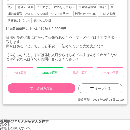
体入
日払い
送り
ノルマなし
飲めなくてもOK
未経験者歓迎
週イチ
寮
経験者優遇
衣装レンタル無料
シフト自己申告
土日だけでもOK
３H以内勤務
朝昼夜かけもち可
友人同士歓迎
時給5,000円以上!!体入時給も5,000円!!
目標や夢の実現に向かって頑張るあなたを、マーメイドは全力でサポート
致します。
興味はあるけど、ちょっと不安･･・初めてだけど大丈夫かな？
そんなあなたも、まずは体験入店からはじめてみませんか？わからないこ
とや不安な点は何でもお問い合わせください！
Web応募
LINEで応募
電話で応募
メールで応募
求人詳細を見る
キープする
最終更新：
2025年09月05日 12:20
香川県のエリアから求人を探す
高松市
高松市の体入すべて