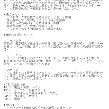
もトップクラスの働きやすさを誇ります。県外からの出稼ぎや短期バイトも
多く、観光シーズンには特に賑わいを見せます。地域全体がフレンドリー
で、人間関係の良さを重視したお店が多いのも魅力です。
■ 働くメリット
・ナイトワーク未経験でも始めやすいサポート体制
・地元客中心で、無理なく働ける穏やかな接客
・県外からの短期バイトも歓迎される傾向
・昼職との両立がしやすい柔軟シフト
・アットホームで人間関係が良い職場が多い
■ 働けるお店のタイプ
［キャバクラ］
高時給・安定収入を狙えるのが特徴。落ち着いたお客様が多く、接客マナー
を身につけながら働けます。ノルマが緩やかなお店も多く、未経験でも安心
です。
［ガールズバー］
カジュアルに働きたい方にぴったり。ドリンク作りやおしゃべりが中心で、
私服勤務OKのお店も多いです。学生・フリーター・Wワーカーなど、ライフ
スタイルに合わせて働けるのが魅力。
［スナック］
ママの補助として接客するスタイルで、プレッシャーが少なく長期で続けや
すい職種。常連さんが多く、家庭的な雰囲気で働けます。お酒の知識がなく
ても、自然に覚えられる環境です。
■ 1日の流れ（例）
18:30 出勤・準備・メイク
19:30 オープン・接客スタート
21:30 常連さんとの会話やドリンク作り
24:00 お見送り・片付け
24:30 退勤
■ 給与イメージ
・キャバクラ：時給3,000円〜5,000円＋各種バック