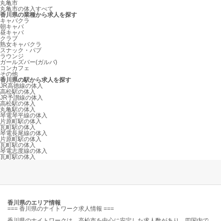
丸亀市
丸亀市の体入すべて
香川県の業種から求人を探す
キャバクラ
朝キャバ
昼キャバ
クラブ
熟女キャバクラ
スナック・パブ
ラウンジ
ガールズバー(ガルバ)
コンカフェ
その他
香川県の駅から求人を探す
JR高徳線の体入
高松駅の体入
JR予讃線の体入
高松駅の体入
丸亀駅の体入
琴電琴平線の体入
片原町駅の体入
瓦町駅の体入
琴電長尾線の体入
片原町駅の体入
瓦町駅の体入
琴電志度線の体入
瓦町駅の体入
香川県のエリア情報
=== 香川県のナイトワーク求人情報 ===
香川県のナイトワークは、高松市を中心に安定した求人数があり、四国内で