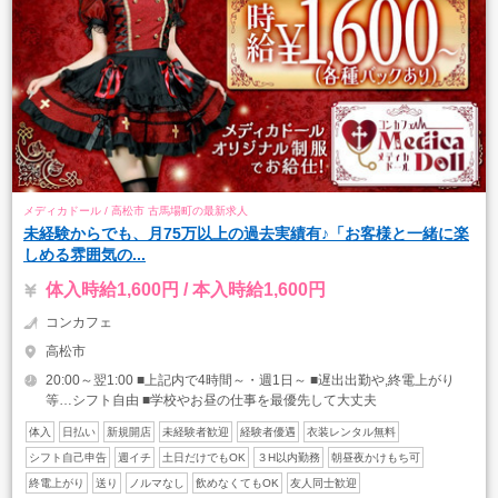
メディカドール / 高松市 古馬場町の最新求人
未経験からでも、月75万以上の過去実績有♪「お客様と一緒に楽
しめる雰囲気の...
体入時給1,600円 / 本入時給1,600円
コンカフェ
高松市
20:00～翌1:00 ■上記内で4時間～・週1日～ ■遅出出勤や,終電上がり
等…シフト自由 ■学校やお昼の仕事を最優先して大丈夫
体入
日払い
新規開店
未経験者歓迎
経験者優遇
衣装レンタル無料
シフト自己申告
週イチ
土日だけでもOK
３H以内勤務
朝昼夜かけもち可
終電上がり
送り
ノルマなし
飲めなくてもOK
友人同士歓迎