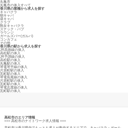
丸亀市
丸亀市の体入すべて
香川県の業種から求人を探す
キャバクラ
朝キャバ
昼キャバ
クラブ
熟女キャバクラ
スナック・パブ
ラウンジ
ガールズバー(ガルバ)
コンカフェ
その他
香川県の駅から求人を探す
JR高徳線の体入
高松駅の体入
JR予讃線の体入
高松駅の体入
丸亀駅の体入
琴電琴平線の体入
片原町駅の体入
瓦町駅の体入
琴電長尾線の体入
片原町駅の体入
瓦町駅の体入
琴電志度線の体入
瓦町駅の体入
高松市のエリア情報
=== 高松市のナイトワーク求人情報 ===
高松市は香川県内でもっとも求人が集中するエリアで、キャバクラ・ガール