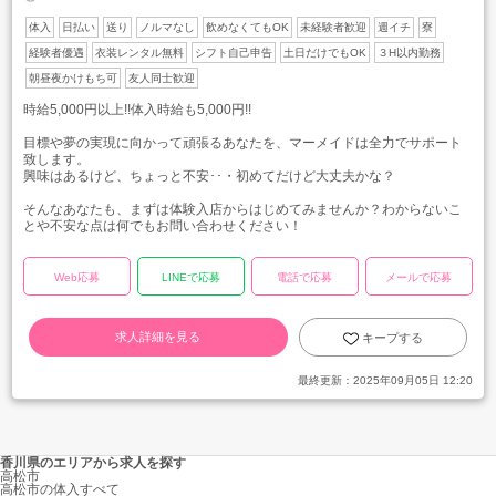
体入
日払い
送り
ノルマなし
飲めなくてもOK
未経験者歓迎
週イチ
寮
経験者優遇
衣装レンタル無料
シフト自己申告
土日だけでもOK
３H以内勤務
朝昼夜かけもち可
友人同士歓迎
時給5,000円以上!!体入時給も5,000円!!
目標や夢の実現に向かって頑張るあなたを、マーメイドは全力でサポート
致します。
興味はあるけど、ちょっと不安･･・初めてだけど大丈夫かな？
そんなあなたも、まずは体験入店からはじめてみませんか？わからないこ
とや不安な点は何でもお問い合わせください！
Web応募
LINEで応募
電話で応募
メールで応募
求人詳細を見る
キープする
最終更新：
2025年09月05日 12:20
香川県のエリアから求人を探す
高松市
高松市の体入すべて