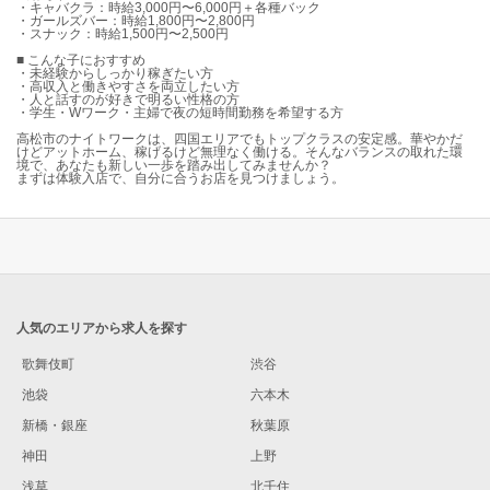
・キャバクラ：時給3,000円〜6,000円＋各種バック
・ガールズバー：時給1,800円〜2,800円
・スナック：時給1,500円〜2,500円
■ こんな子におすすめ
・未経験からしっかり稼ぎたい方
・高収入と働きやすさを両立したい方
・人と話すのが好きで明るい性格の方
・学生・Wワーク・主婦で夜の短時間勤務を希望する方
高松市のナイトワークは、四国エリアでもトップクラスの安定感。華やかだ
けどアットホーム、稼げるけど無理なく働ける。そんなバランスの取れた環
境で、あなたも新しい一歩を踏み出してみませんか？
まずは体験入店で、自分に合うお店を見つけましょう。
人気のエリアから求人を探す
歌舞伎町
渋谷
池袋
六本木
新橋・銀座
秋葉原
神田
上野
浅草
北千住