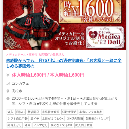
メディカドール / 高松市 古馬場町の最新求人
未経験からでも、月75万以上の過去実績有♪「お客様と一緒に楽
しめる雰囲気の...
体入時給1,600円 / 本入時給1,600円
コンカフェ
高松市
20:00～翌1:00 ■上記内で4時間～・週1日～ ■遅出出勤や,終電上がり
等…シフト自由 ■学校やお昼の仕事を最優先して大丈夫
体入
日払い
新規開店
未経験者歓迎
経験者優遇
衣装レンタル無料
シフト自己申告
週イチ
土日だけでもOK
３H以内勤務
朝昼夜かけもち可
終電上がり
送り
ノルマなし
飲めなくてもOK
友人同士歓迎