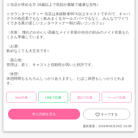
☆当店が求める方 18歳以上で笑顔が素敵で健康な女性♪
☆カウンターレディー 当店は未経験者90％以上キャストですので、キャバ
クラの色恋系でもなく飲みまくるガールズバーでもなく、みんなでワイワ
イできる夜の楽しいエンターティナー制の高いコンカフェ♪
〈衣装〉 憧れのかわいい高級なメイド衣装や自分の好みのメイド衣装もた
くさん準備しています。
〈お酒〉
飲めなくても大丈夫です♪
〈居心地〉
管理は、若く、キャストと信頼性が高いと好評です。
〈休憩〉
休憩時間ももちろんしっかりありますし、たばこ休憩もしっかりとれま
す。
Web応募
LINEで応募
電話で応募
メールで応募
求人詳細を見る
キープする
最終更新：
2026年06月29日 19:09