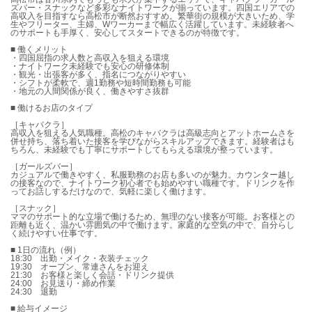
ズバー・スナックなど多彩なナイトワークが揃っています。四国エリアでの
高収入を目指すなら高松市が断然おすすめ。繁華街の規模が大きいため、学
生やフリーター、主婦、Wワーカーまで幅広く活躍しています。未経験者へ
のサポートも手厚く、安心してスタートできるのが特徴です。
■ 働くメリット
・四国屈指の求人数と高収入を狙える環境
・ナイトワーク未経験でも安心の研修体制
・観光・出張客が多く、指名につながりやすい
・シフトが柔軟で、週1勤務や短時間勤務も可能
・地元の人間関係が良く、働きやすさ抜群
■ 働けるお店のタイプ
［キャバクラ］
高収入を狙える人気職種。高松のキャバクラは高級志向とアットホームさを
併せ持ち、落ち着いた接客を学びながらスキルアップできます。経験者はも
ちろん、未経験でも丁寧にサポートしてもらえる環境が整っています。
［ガールズバー］
カジュアルで働きやすく、私服勤務のお店も多いのが魅力。カウンター越し
の接客なので、ナイトワーク初心者でも始めやすい職種です。ドリンクを作
ってお話しするだけなので、気軽に楽しく働けます。
［スナック］
ママのサポート的な立場で働けるため、無理のない接客が可能。お客様との
距離も近く、温かい雰囲気の中で働けます。家庭的な空気の中で、自分らし
く続けやすい仕事です。
■ 1日の流れ（例）
18:30 出勤・メイク・衣装チェック
19:30 オープン、常連さんをお迎え
21:30 お客様と楽しく会話・ドリンク提供
24:00 お見送り・締め作業
24:30 退勤
■ 給与イメージ