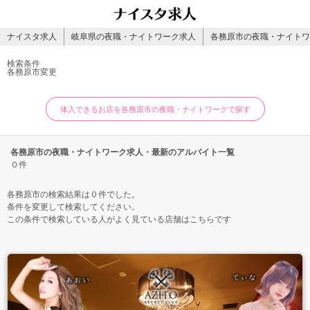
ナイスタ求人
岐阜県の夜職・ナイトワーク求人
各務原市の夜職・ナイトワ
検索条件
各務原市
変更
体入できるお店を各務原市の夜職・ナイトワークで探す
各務原市の夜職・ナイトワーク求人・最新のアルバイト一覧
０件
各務原市の検索結果は０件でした。
条件を変更して検索してください。
この条件で検索している人がよく見ている店舗はこちらです