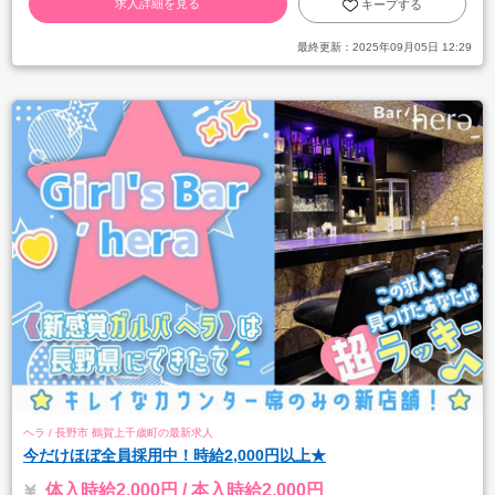
求人詳細を見る
キープする
最終更新：
2025年09月05日 12:29
ヘラ / 長野市 鶴賀上千歳町の最新求人
今だけほぼ全員採用中！時給2,000円以上★
体入時給2,000円 / 本入時給2,000円