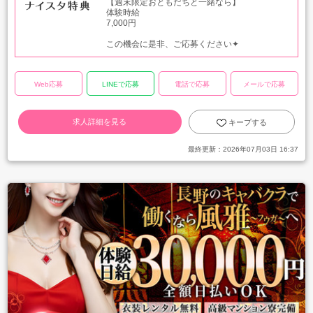
【週末限定おともだちと一緒なら】
体験時給
7,000円
この機会に是非、ご応募ください✦
Web応募
LINEで応募
電話で応募
メールで応募
求人詳細を見る
キープする
最終更新：
2026年07月03日 16:37