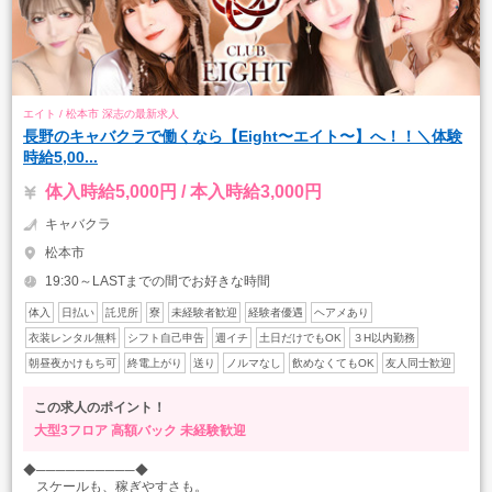
エイト / 松本市 深志の最新求人
長野のキャバクラで働くなら【Eight〜エイト〜】へ！！＼体験
時給5,00...
体入時給5,000円 / 本入時給3,000円
キャバクラ
松本市
19:30～LASTまでの間でお好きな時間
体入
日払い
託児所
寮
未経験者歓迎
経験者優遇
ヘアメあり
衣装レンタル無料
シフト自己申告
週イチ
土日だけでもOK
３H以内勤務
朝昼夜かけもち可
終電上がり
送り
ノルマなし
飲めなくてもOK
友人同士歓迎
この求人のポイント！
大型3フロア
高額バック
未経験歓迎
◆──────────◆
スケールも、稼ぎやすさも。