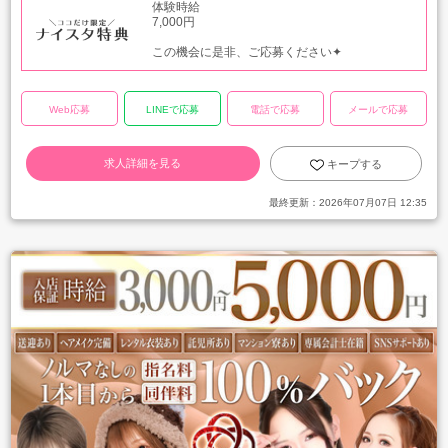
体験時給
7,000円
この機会に是非、ご応募ください✦
Web応募
LINEで応募
電話で応募
メールで応募
求人詳細を見る
キープする
最終更新：
2026年07月07日 12:35