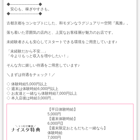
◆──────────◆
安心も、稼ぎやすさも。
◆──────────◆
古都京都をコンセプトにした、和モダンなラグジュアリー空間『風雅』。
落ち着いた雰囲気の店内と、上質なお客様層が魅力のお店です。
未経験者さんも安心してスタートできる環境をご用意しています♪
「未経験だから不安…」
「今よりもっと収入を増やしたい！」
そんな方に嬉しい待遇をご用意しています♪
＼まずは待遇をチェック！／
◇ 体験時給5,000円以上
◇ 週末は体験時給6,000円以上
◇ お友達と一緒なら体験時給7,000円以上
◇ 本入店後は時給3,000円...
【平日体験時給】
5,000円
【週末体験時給】
6,000円】
【週末限定おともだちと一緒なら】
体験時給
7,000円