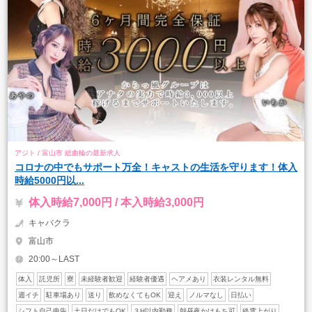
アジト / 富山市 総曲輪の最新求人
コロナの中でもサポート万全！キャストの生活を守ります！体入
時給5000円以...
体入時給7,000円 / 本入時給3,000円
キャバクラ
富山市
20:00～LAST
体入
託児所
寮
未経験者歓迎
経験者優遇
ヘアメあり
衣装レンタル無料
週イチ
駐車場あり
送り
飲めなくてもOK
迎え
ノルマなし
日払い
シフト自己申告
土日だけでもOK
３H以内勤務
朝昼夜かけもち可
終電上がり