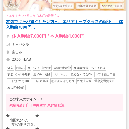
チュラ トヤマ / 富山市 桜木町の最新求人
本気でキャバ嬢やりたい方へ、エリアトップクラスの保証！！体
入時給7000円...
体入時給7,000円 / 本入時給4,000円
キャバクラ
富山市
20:00～LAST
体入
日払い
寮
送り
託児所
未経験者歓迎
経験者優遇
ヘアメあり
衣装レンタル無料
週イチ
迎え
ノルマなし
飲めなくてもOK
シフト自己申告
土日だけでもOK
３H以内勤務
朝昼夜かけもち可
終電上がり
通勤交通費支給
友人同士歓迎
この求人のポイント！
体験時給7千円
沖縄空間
未経験歓迎
◆──────────◆
南国気分で、
理想の働き方を。
◆──────────◆