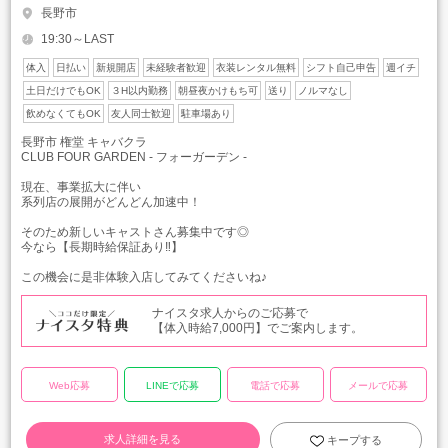
長野市
19:30～LAST
体入
日払い
新規開店
未経験者歓迎
衣装レンタル無料
シフト自己申告
週イチ
土日だけでもOK
３H以内勤務
朝昼夜かけもち可
送り
ノルマなし
飲めなくてもOK
友人同士歓迎
駐車場あり
長野市 権堂 キャバクラ
CLUB FOUR GARDEN - フォーガーデン -
現在、事業拡大に伴い
系列店の展開がどんどん加速中！
そのため新しいキャストさん募集中です◎
今なら【長期時給保証あり‼】
この機会に是非体験入店してみてくださいね♪
ナイスタ求人からのご応募で
【体入時給7,000円】でご案内します。
Web応募
LINEで応募
電話で応募
メールで応募
求人詳細を見る
キープする