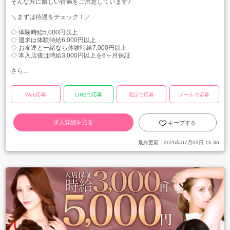
そんな方に嬉しい待遇をご用意しています♪
＼まずは待遇をチェック！／
◇ 体験時給5,000円以上
◇ 週末は体験時給6,000円以上
◇ お友達と一緒なら体験時給7,000円以上
◇ 本入店後は時給3,000円以上を6ヶ月保証
さら...
Web応募
LINEで応募
電話で応募
メールで応募
求人詳細を見る
キープする
最終更新：
2026年07月03日 16:36