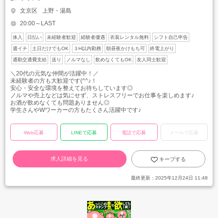
文京区
上野・湯島
20:00～LAST
体入
日払い
未経験者歓迎
経験者優遇
衣装レンタル無料
シフト自己申告
週イチ
土日だけでもOK
３H以内勤務
朝昼夜かけもち可
終電上がり
通勤交通費支給
送り
ノルマなし
飲めなくてもOK
友人同士歓迎
＼20代の元気な仲間が活躍中！／
未経験者の方も大歓迎です(^^♪！
安心・安全な環境を整えてお待ちしています◎
ノルマや売上などは気にせず、ストレスフリーでお仕事を楽しめます♪
お酒が飲めなくても問題ありません◎
学生さんやWワーカーの方もたくさん活躍中です♪
Web応募
LINEで応募
電話で応募
メールで応募
求人詳細を見る
キープする
最終更新：
2025年12月24日 11:48