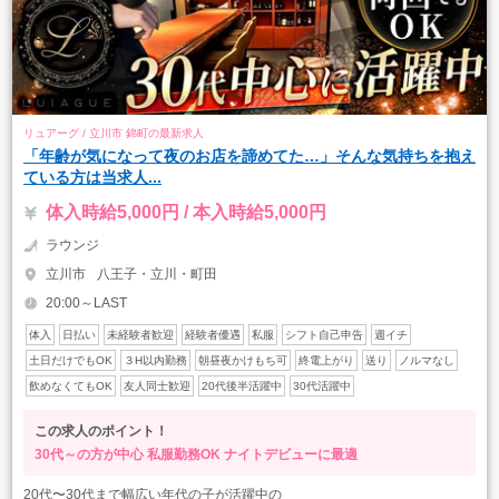
リュアーグ / 立川市 錦町の最新求人
「年齢が気になって夜のお店を諦めてた…」そんな気持ちを抱え
ている方は当求人...
体入時給5,000円 / 本入時給5,000円
ラウンジ
立川市
八王子・立川・町田
20:00～LAST
体入
日払い
未経験者歓迎
経験者優遇
私服
シフト自己申告
週イチ
土日だけでもOK
３H以内勤務
朝昼夜かけもち可
終電上がり
送り
ノルマなし
飲めなくてもOK
友人同士歓迎
20代後半活躍中
30代活躍中
この求人のポイント！
30代～の方が中心
私服勤務OK
ナイトデビューに最適
20代〜30代まで幅広い年代の子が活躍中の