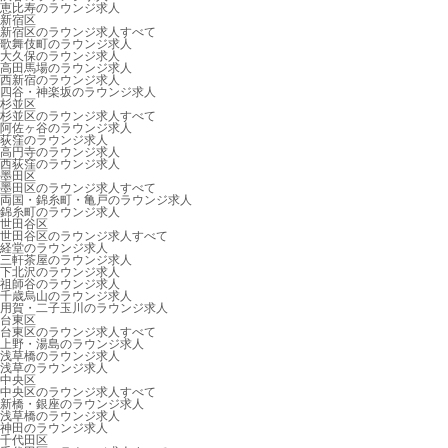
恵比寿のラウンジ求人
新宿区
新宿区のラウンジ求人すべて
歌舞伎町のラウンジ求人
大久保のラウンジ求人
高田馬場のラウンジ求人
西新宿のラウンジ求人
四谷・神楽坂のラウンジ求人
杉並区
杉並区のラウンジ求人すべて
阿佐ヶ谷のラウンジ求人
荻窪のラウンジ求人
高円寺のラウンジ求人
西荻窪のラウンジ求人
墨田区
墨田区のラウンジ求人すべて
両国・錦糸町・亀戸のラウンジ求人
錦糸町のラウンジ求人
世田谷区
世田谷区のラウンジ求人すべて
経堂のラウンジ求人
三軒茶屋のラウンジ求人
下北沢のラウンジ求人
祖師谷のラウンジ求人
千歳烏山のラウンジ求人
用賀・二子玉川のラウンジ求人
台東区
台東区のラウンジ求人すべて
上野・湯島のラウンジ求人
浅草橋のラウンジ求人
浅草のラウンジ求人
中央区
中央区のラウンジ求人すべて
新橋・銀座のラウンジ求人
浅草橋のラウンジ求人
神田のラウンジ求人
千代田区