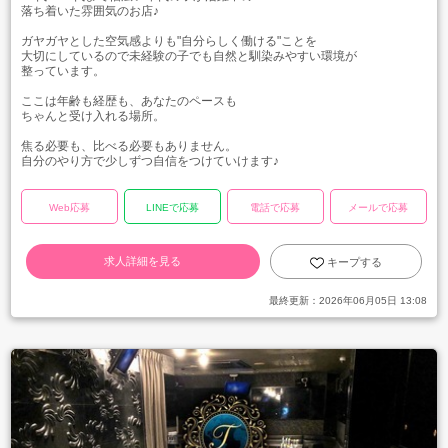
落ち着いた雰囲気のお店♪
ガヤガヤとした空気感よりも"自分らしく働ける"ことを
大切にしているので未経験の子でも自然と馴染みやすい環境が
整っています。
ここは年齢も経歴も、あなたのペースも
ちゃんと受け入れる場所。
焦る必要も、比べる必要もありません。
自分のやり方で少しずつ自信をつけていけます♪
Web応募
LINEで応募
電話で応募
メールで応募
求人詳細を見る
キープする
最終更新：
2026年06月05日 13:08