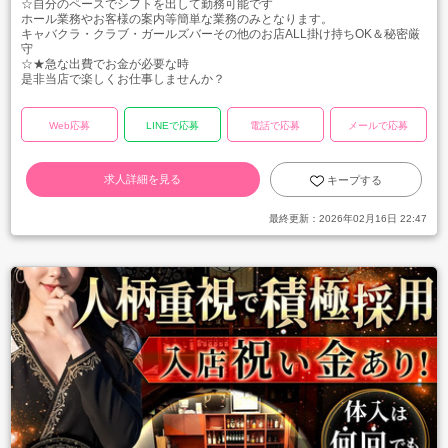
☆自分のペースでシフトを出して勤務可能です
ホール業務やお客様の案内等簡単な業務のみとなります。
キャバクラ・クラブ・ガールズバーその他のお店ALL掛け持ちOK＆秘密厳
守
☆★急な出費でお金が必要な時
是非当店で楽しくお仕事しませんか？
Web応募
LINEで応募
電話で応募
メールで応募
求人詳細を見る
キープする
最終更新：
2026年02月16日 22:47