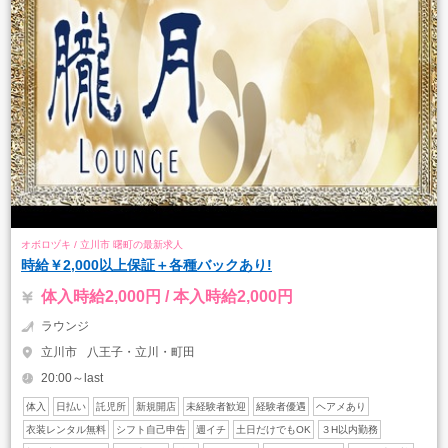
オボロヅキ / 立川市 曙町の最新求人
時給￥2,000以上保証＋各種バックあり!
体入時給2,000円 / 本入時給2,000円
ラウンジ
立川市
八王子・立川・町田
20:00～last
体入
日払い
託児所
新規開店
未経験者歓迎
経験者優遇
ヘアメあり
衣装レンタル無料
シフト自己申告
週イチ
土日だけでもOK
３H以内勤務