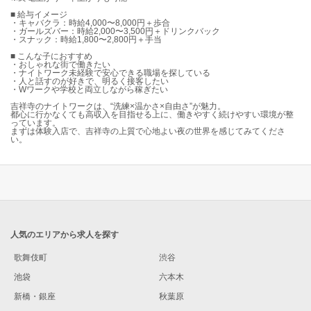
■ 給与イメージ
・キャバクラ：時給4,000〜8,000円＋歩合
・ガールズバー：時給2,000〜3,500円＋ドリンクバック
・スナック：時給1,800〜2,800円＋手当
■ こんな子におすすめ
・おしゃれな街で働きたい
・ナイトワーク未経験で安心できる職場を探している
・人と話すのが好きで、明るく接客したい
・Wワークや学校と両立しながら稼ぎたい
吉祥寺のナイトワークは、“洗練×温かさ×自由さ”が魅力。
都心に行かなくても高収入を目指せる上に、働きやすく続けやすい環境が整
っています。
まずは体験入店で、吉祥寺の上質で心地よい夜の世界を感じてみてくださ
い。
人気のエリアから求人を探す
歌舞伎町
渋谷
池袋
六本木
新橋・銀座
秋葉原