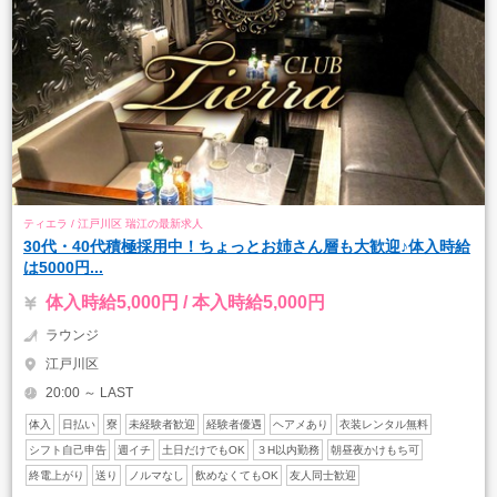
ティエラ / 江戸川区 瑞江の最新求人
30代・40代積極採用中！ちょっとお姉さん層も大歓迎♪体入時給
は5000円...
体入時給5,000円 / 本入時給5,000円
ラウンジ
江戸川区
20:00 ～ LAST
体入
日払い
寮
未経験者歓迎
経験者優遇
ヘアメあり
衣装レンタル無料
シフト自己申告
週イチ
土日だけでもOK
３H以内勤務
朝昼夜かけもち可
終電上がり
送り
ノルマなし
飲めなくてもOK
友人同士歓迎