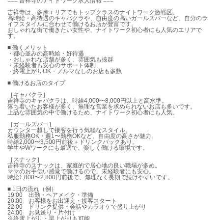
=== 吉祥寺のナイトワーク求人情報 ===
吉祥寺は、多摩エリアでもトップクラスのナイトワーク激戦区。
高時給・高待遇のキャバクラや、自由度の高いガールズバーなど、自分のラ
イフスタイルに合わせて働けるお店が豊富です。
おしゃれな街で働きたい女性や、ナイトワーク初心者にも人気のエリアで
す。
■ 働くメリット
・都心並みの高時給・好待遇
・おしゃれな店舗が多く、雰囲気も抜群
・未経験者も安心のサポート体制
・終電上がりOK・ノルマなしのお店も多数
■ 働けるお店のタイプ
［キャバクラ］
吉祥寺のキャバクラは、時給4,000〜8,000円以上と高水準。
落ち着いたお客様が多く、無理な営業を求められないお店も多いです。
上品な雰囲気の中で働けるため、ナイトワーク初心者にも人気。
［ガールズバー］
カウンター越しで接客を行う気軽なスタイル。
私服勤務OK・週1〜勤務OKなど、自由度の高さが魅力。
時給2,000〜3,500円前後＋ドリンクバックあり。
学生やWワークにも最適で、楽しく働ける環境です。
［スナック］
吉祥寺のスナックは、家庭的で居心地の良い職場が多め。
ママのお手伝い感覚で働けるので、未経験者にも安心。
時給1,800〜2,800円前後で、無理なく長期で続けやすいです。
■ 1日の流れ（例）
19:00 出勤・ヘアメイク・準備
20:00 お客様をお出迎え・接客スタート
22:00 ドリンク提供・会話やカラオケで盛り上がり
24:00 お見送り・片付け
※終電上がり・早上がりも可能