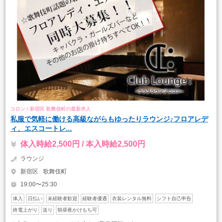
コロン / 新宿区 歌舞伎町の最新求人
私服で気軽に働ける高級ながらもゆったりラウンジ♪フロアレデ
ィ、エスコートレ...
体入時給2,500円 / 本入時給2,500円
ラウンジ
新宿区
歌舞伎町
19:00〜25:30
体入
日払い
未経験者歓迎
経験者優遇
衣装レンタル無料
シフト自己申告
終電上がり
送り
朝昼夜かけもち可