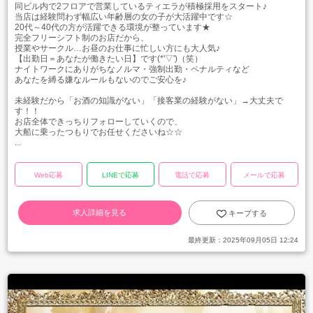
同ビル内で2フロアで営業しているティエラが積極採用をスタート♪
当店は経験問わず幅広い年齢層の女の子が大活躍中です☆
20代～40代の方が活躍できる環境が整っています★
完全フリーシフト制のお店だから、
授業やサークル…お昼のお仕事に忙しい方にも大人気♪
【出勤日＝あなたが働きたい日】です(*'▽')（笑）
ナイトワークにありがちなノルマ・強制出勤・ペナルティなど
あなたを縛る嫌なルールもないのでご安心を♪
未経験だから「お酒の知識がない」「接客業の経験がない」→大丈夫で
す！！
お店全体できっちりフォローしていくので、
大船に乗ったつもりでお任せくださいね☆☆
...
Web応募
LINEで応募
電話で応募
メールで応募
求人詳細を見る
キープする
最終更新：
2025年09月05日 12:24