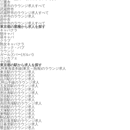
三鷹市
三鷹市のラウンジ求人すべて
武蔵野市
武蔵野市のラウンジ求人すべて
吉祥寺のラウンジ求人
府中市
府中市のラウンジ求人すべて
東京都の業種から求人を探す
キャバクラ
朝キャバ
昼キャバ
クラブ
熟女キャバクラ
スナック・パブ
ラウンジ
ガールズバー(ガルバ)
コンカフェ
その他
東京都の駅から求人を探す
JR東海道本線(東京～熱海)のラウンジ求人
東京駅のラウンジ求人
新橋駅のラウンジ求人
品川駅のラウンジ求人
JR山手線のラウンジ求人
五反田駅のラウンジ求人
目黒駅のラウンジ求人
恵比寿駅のラウンジ求人
渋谷駅のラウンジ求人
新宿駅のラウンジ求人
高田馬場駅のラウンジ求人
池袋駅のラウンジ求人
大塚駅のラウンジ求人
巣鴨駅のラウンジ求人
駒込駅のラウンジ求人
西日暮里駅のラウンジ求人
日暮里駅のラウンジ求人
鶯谷駅のラウンジ求人