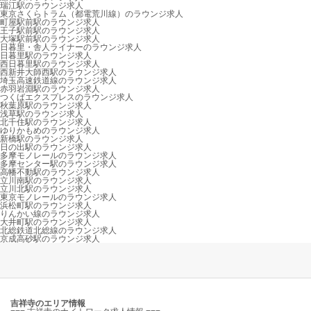
瑞江駅のラウンジ求人
東京さくらトラム（都電荒川線）のラウンジ求人
町屋駅前駅のラウンジ求人
王子駅前駅のラウンジ求人
大塚駅前駅のラウンジ求人
日暮里・舎人ライナーのラウンジ求人
日暮里駅のラウンジ求人
西日暮里駅のラウンジ求人
西新井大師西駅のラウンジ求人
埼玉高速鉄道線のラウンジ求人
赤羽岩淵駅のラウンジ求人
つくばエクスプレスのラウンジ求人
秋葉原駅のラウンジ求人
浅草駅のラウンジ求人
北千住駅のラウンジ求人
ゆりかもめのラウンジ求人
新橋駅のラウンジ求人
日の出駅のラウンジ求人
多摩モノレールのラウンジ求人
多摩センター駅のラウンジ求人
高幡不動駅のラウンジ求人
立川南駅のラウンジ求人
立川北駅のラウンジ求人
東京モノレールのラウンジ求人
浜松町駅のラウンジ求人
りんかい線のラウンジ求人
大井町駅のラウンジ求人
北総鉄道北総線のラウンジ求人
京成高砂駅のラウンジ求人
吉祥寺のエリア情報