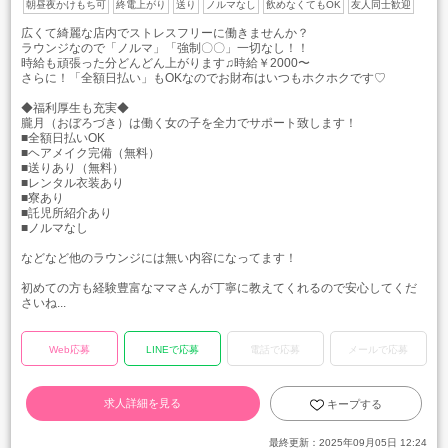
朝昼夜かけもち可
終電上がり
送り
ノルマなし
飲めなくてもOK
友人同士歓迎
広くて綺麗な店内でストレスフリーに働きませんか？
ラウンジなので「ノルマ」「強制〇〇」一切なし！！
時給も頑張った分どんどん上がります♫時給￥2000〜
さらに！「全額日払い」もOKなのでお財布はいつもホクホクです♡
◆福利厚生も充実◆
朧月（おぼろづき）は働く女の子を全力でサポート致します！
■全額日払いOK
​■ヘアメイク完備（無料）
​■送りあり（無料）
​■レンタル衣装あり
​■寮あり
​■託児所紹介あり
​■ノルマなし
などなど他のラウンジには無い内容になってます！
初めての方も経験豊富なママさんが丁寧に教えてくれるので安心してくだ
さいね...
Web応募
LINEで応募
電話で応募
メールで応募
求人詳細を見る
キープする
最終更新：
2025年09月05日 12:24