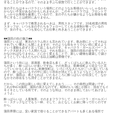
することができるので、そのまま手ぶら状態で行くことができます。
女の子たちはキャバクラという場所にどのようなお客様がいらっしゃるかわ
からない不安があるのかもしれませんが、このキャバクラでは、フロントで
しっかりお客様を厳選しているので、女の子たちが嫌がるようなお客様を相
手にすることは絶対にありません。
まず、キャバクラで教育されるべきは、男性スタッフです。10名程度の男性
スタッフが、いつも女の子たちをフォローしてくれる体制が整っているの
で、女の子も、いつも安心してお仕事と向きあうことができます。
■■蒲田の街の魅力■■
蒲田といえば、東京のスラム街とも言われています。飲み助にとってそれは
それでいい響きにも聞こえますが、そのような街をそうでない街に変えよう
という運動も必ずと言って起こるものです。キャバクラ・ガールズバー・ス
ナック大好きという人間たちは、それを阻止し、蒲田の現在の姿を守ってい
かなければなりません。とにかく変えることで、新しい建物を建築して儲け
ようとしている人たちがいる以上油断は禁物です。
蒲田という街には、居酒屋、飲食店も多く、ざっくばらんに飲んでいる人た
ちが多く、酔っぱらいが多いですね。その光景は、歌舞伎町より目立つと言
っていいかもしれません｡歌舞伎町は、いろいろな人たちがごった返している
ので、酔っぱらいもその中に混じり存在が消えてしまうようなところがあり
ますが、蒲田は、夜となれば、いたるところに酔っぱらいが出没して、なか
なかその存在をうち消すことができません。
だから、この街は新しい街に変えてしまおう……。その発想は間違いです。
これがthis is蒲田、蒲田の良さなのです。昭和のいい感じが残り、現在でもイ
キイキとしている街です。そのような街は、そのまま残しておいてあげまし
ょうよ。
酔っぱらいは、人畜無害。そのままフラフラして、キャバクラ・ガールズバ
ー・スナックなどでもう一杯、そして、おとなしくお家に帰って行くのです
から。
蒲田界隈には、安い家賃で借りることができるアパートも多くある場所で