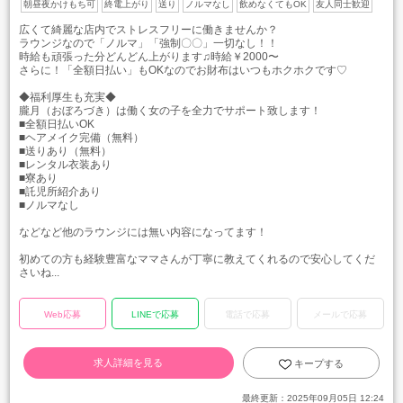
朝昼夜かけもち可
終電上がり
送り
ノルマなし
飲めなくてもOK
友人同士歓迎
広くて綺麗な店内でストレスフリーに働きませんか？
ラウンジなので「ノルマ」「強制〇〇」一切なし！！
時給も頑張った分どんどん上がります♫時給￥2000〜
さらに！「全額日払い」もOKなのでお財布はいつもホクホクです♡
◆福利厚生も充実◆
朧月（おぼろづき）は働く女の子を全力でサポート致します！
■全額日払いOK
​■ヘアメイク完備（無料）
​■送りあり（無料）
​■レンタル衣装あり
​■寮あり
​■託児所紹介あり
​■ノルマなし
などなど他のラウンジには無い内容になってます！
初めての方も経験豊富なママさんが丁寧に教えてくれるので安心してくだ
さいね...
Web応募
LINEで応募
電話で応募
メールで応募
求人詳細を見る
キープする
最終更新：
2025年09月05日 12:24