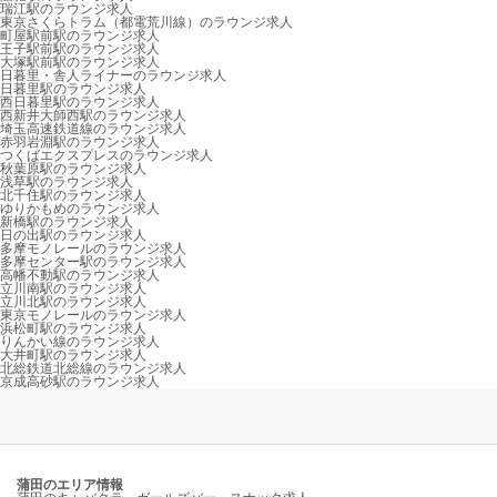
瑞江駅のラウンジ求人
東京さくらトラム（都電荒川線）のラウンジ求人
町屋駅前駅のラウンジ求人
王子駅前駅のラウンジ求人
大塚駅前駅のラウンジ求人
日暮里・舎人ライナーのラウンジ求人
日暮里駅のラウンジ求人
西日暮里駅のラウンジ求人
西新井大師西駅のラウンジ求人
埼玉高速鉄道線のラウンジ求人
赤羽岩淵駅のラウンジ求人
つくばエクスプレスのラウンジ求人
秋葉原駅のラウンジ求人
浅草駅のラウンジ求人
北千住駅のラウンジ求人
ゆりかもめのラウンジ求人
新橋駅のラウンジ求人
日の出駅のラウンジ求人
多摩モノレールのラウンジ求人
多摩センター駅のラウンジ求人
高幡不動駅のラウンジ求人
立川南駅のラウンジ求人
立川北駅のラウンジ求人
東京モノレールのラウンジ求人
浜松町駅のラウンジ求人
りんかい線のラウンジ求人
大井町駅のラウンジ求人
北総鉄道北総線のラウンジ求人
京成高砂駅のラウンジ求人
蒲田のエリア情報