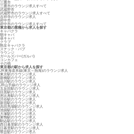
三鷹市
三鷹市のラウンジ求人すべて
武蔵野市
武蔵野市のラウンジ求人すべて
吉祥寺のラウンジ求人
府中市
府中市のラウンジ求人すべて
東京都の業種から求人を探す
キャバクラ
朝キャバ
昼キャバ
クラブ
熟女キャバクラ
スナック・パブ
ラウンジ
ガールズバー(ガルバ)
コンカフェ
その他
東京都の駅から求人を探す
JR東海道本線(東京～熱海)のラウンジ求人
東京駅のラウンジ求人
新橋駅のラウンジ求人
品川駅のラウンジ求人
JR山手線のラウンジ求人
五反田駅のラウンジ求人
目黒駅のラウンジ求人
恵比寿駅のラウンジ求人
渋谷駅のラウンジ求人
新宿駅のラウンジ求人
高田馬場駅のラウンジ求人
池袋駅のラウンジ求人
大塚駅のラウンジ求人
巣鴨駅のラウンジ求人
駒込駅のラウンジ求人
西日暮里駅のラウンジ求人
日暮里駅のラウンジ求人
鶯谷駅のラウンジ求人