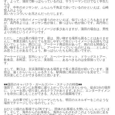
す。よって、蒲田で酔っぱらっているのは、サラリーマンだけでなく学生た
ちも
です。中年のオジサンが、ふらふら千鳥足で歩いているのかといえば、山崎
賢人のような
若いカッコウいいお兄さんだったりします。
高円寺とどう街のイメージが違うのかといえば、似ているところもあります
が、高円寺よりは、オジサン色が強く、酔っぱらい色が強いです。高円寺に
は、
若い女の子たちの街というイメージが多少ありますが、蒲田の場合は、男性
よりの街というイメージです。
ただし、これは夜の場合です。昼は、買い物する場所も困ることはありませ
んし、専業主婦たちがとても生活しやすいて街というイメージをお持ちでは
ないでしょうか。西口には、アーケード商店街があって、雨の日も関係なく
買い物することができますし。アーケードっていいものだよね……としみじ
み思うことがあるでしょう。酔っぱらいたちも同じ思いですが。
アーケードには、百均ショップ、スーパーマーケット、ドラッグストアー、
飲食店、衣料店、コンビニ、美容院……、あるべきものは全部揃っていま
す。
そして、東口は、京浜蒲田駅がある場所まで長く商店街が続いています。蒲
田は、遠くからいらっしゃる方々も、駅両側に商店が広がりを見せて、一日
充分楽しむことができる街だと思います。
■■蒲田のキャバクラ・ガールズバー・スナックの特徴■■
蒲田で、ガンガンにお客様に盛り上がっていただきたいから、徒歩1分の場所
に、ショーを思い切り楽しめるクラブがあります｡まさに、エンターテイメン
トを存分に楽しむことができる、大人たちの遊園地です。
日々、お仕事で忙しいサラリーマンたちも、明日のエネルギーをこのような
場所でチャージしているのでしょう。
おひとり様のお客様でもOKですし、団体のお客様も大勢いらっしゃっていま
す。そして、海外からのお客様も。海外からわざわざこのようなお店に足を