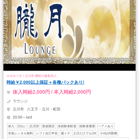
オボロヅキ / 立川市 曙町の最新求人
時給￥2,000以上保証＋各種バックあり!
体入時給2,000円 / 本入時給2,000円
ラウンジ
立川市
八王子・立川・町田
20:00～last
体入
日払い
託児所
新規開店
未経験者歓迎
経験者優遇
ヘアメあり
衣装レンタル無料
シフト自己申告
週イチ
土日だけでもOK
３H以内勤務