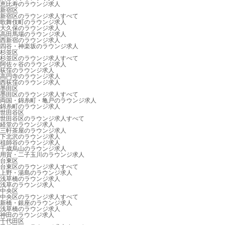
恵比寿のラウンジ求人
新宿区
新宿区のラウンジ求人すべて
歌舞伎町のラウンジ求人
大久保のラウンジ求人
高田馬場のラウンジ求人
西新宿のラウンジ求人
四谷・神楽坂のラウンジ求人
杉並区
杉並区のラウンジ求人すべて
阿佐ヶ谷のラウンジ求人
荻窪のラウンジ求人
高円寺のラウンジ求人
西荻窪のラウンジ求人
墨田区
墨田区のラウンジ求人すべて
両国・錦糸町・亀戸のラウンジ求人
錦糸町のラウンジ求人
世田谷区
世田谷区のラウンジ求人すべて
経堂のラウンジ求人
三軒茶屋のラウンジ求人
下北沢のラウンジ求人
祖師谷のラウンジ求人
千歳烏山のラウンジ求人
用賀・二子玉川のラウンジ求人
台東区
台東区のラウンジ求人すべて
上野・湯島のラウンジ求人
浅草橋のラウンジ求人
浅草のラウンジ求人
中央区
中央区のラウンジ求人すべて
新橋・銀座のラウンジ求人
浅草橋のラウンジ求人
神田のラウンジ求人
千代田区