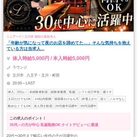
リュアーグ / 立川市 錦町の最新求人
「年齢が気になって夜のお店を諦めてた…」そんな気持ちを抱え
ている方は当求人...
体入時給5,000円 / 本入時給5,000円
ラウンジ
立川市
八王子・立川・町田
20:00～LAST
体入
日払い
未経験者歓迎
経験者優遇
私服
シフト自己申告
週イチ
土日だけでもOK
３H以内勤務
朝昼夜かけもち可
終電上がり
送り
ノルマなし
飲めなくてもOK
友人同士歓迎
20代後半活躍中
30代活躍中
この求人のポイント！
30代～の方が中心
私服勤務OK
ナイトデビューに最適
20代〜30代まで幅広い年代の子が活躍中の