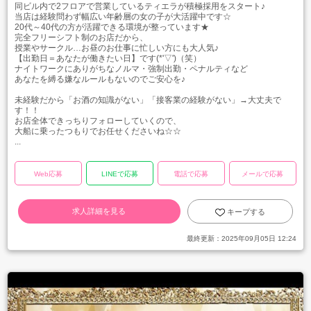
同ビル内で2フロアで営業しているティエラが積極採用をスタート♪
当店は経験問わず幅広い年齢層の女の子が大活躍中です☆
20代～40代の方が活躍できる環境が整っています★
完全フリーシフト制のお店だから、
授業やサークル…お昼のお仕事に忙しい方にも大人気♪
【出勤日＝あなたが働きたい日】です(*'▽')（笑）
ナイトワークにありがちなノルマ・強制出勤・ペナルティなど
あなたを縛る嫌なルールもないのでご安心を♪
未経験だから「お酒の知識がない」「接客業の経験がない」→大丈夫で
す！！
お店全体できっちりフォローしていくので、
大船に乗ったつもりでお任せくださいね☆☆
...
Web応募
LINEで応募
電話で応募
メールで応募
求人詳細を見る
キープする
最終更新：
2025年09月05日 12:24