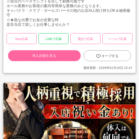
☆自分のペースでシフトを出して勤務可能です
ホール業務やお客様の案内等簡単な業務のみとなります。
キャバクラ・クラブ・ガールズバーその他のお店ALL掛け持ちOK＆秘密厳
守
☆★急な出費でお金が必要な時
是非当店で楽しくお仕事しませんか？
Web応募
LINEで応募
電話で応募
メールで応募
求人詳細を見る
キープする
最終更新：
2026年02月16日 22:47