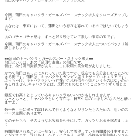
蒲田のキャバクラ・ガールズバー・スナック求人
今回、蒲田のキャバクラ・ガールズバー・スナック求人をクローズアップし
ます。
あなたは、東京において、蒲田という存在を忘れているのではないでしょう
か。
あのゴチャゴチャ感は、ずっと残り続けていて欲しい東京の宝です。
今回、蒲田のキャバクラ・ガールズバー・スナック求人についてバッチリ解
説しましょう。
■■蒲田のキャバクラ・ガールズバー・スナック求人■■
蒲田といえば、あの『蒲田行進曲』の蒲田です。
昔は、松竹蒲田撮影所があり、ここに映画の黄金期がありました。
かつて蒲田はもっとにぎわっていた街ですが、現在でも充分楽しむことがで
きる街です。蒲田は、キャバクラもガンガン盛り上がっているエリアです。
ぶっちゃけ、キャバクラという存在がこれ程似合う街というものはないのか
もしれません｡キャバクラとは、庶民のものだということをつくずく感じま
す。
銀座でお高くとまっているキャバクラもいいのかもしれませんが、
もっともっと、キャバクラという存在は、日常生活の“止まり木”なのだと思い
ますよ。
数千円、手に握って駆け込んで行くようなオジサンたちのための、憩いのス
ペース空間があります。
女の子たちも、そのようなお客様を相手にして、ガッツリお金を稼ぎましょ
う！
時間調整されることは一切なし、安心して希望している時間帯お仕事するこ
とができます。送りあり、ヘアメイクあり、衣装、小物も全部無料レンタル