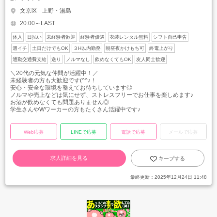
文京区
上野・湯島
20:00～LAST
体入
日払い
未経験者歓迎
経験者優遇
衣装レンタル無料
シフト自己申告
週イチ
土日だけでもOK
３H以内勤務
朝昼夜かけもち可
終電上がり
通勤交通費支給
送り
ノルマなし
飲めなくてもOK
友人同士歓迎
＼20代の元気な仲間が活躍中！／
未経験者の方も大歓迎です(^^♪！
安心・安全な環境を整えてお待ちしています◎
ノルマや売上などは気にせず、ストレスフリーでお仕事を楽しめます♪
お酒が飲めなくても問題ありません◎
学生さんやWワーカーの方もたくさん活躍中です♪
Web応募
LINEで応募
電話で応募
メールで応募
求人詳細を見る
キープする
最終更新：
2025年12月24日 11:48