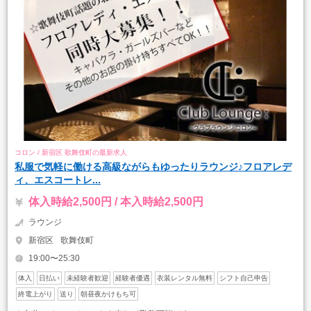
コロン / 新宿区 歌舞伎町の最新求人
私服で気軽に働ける高級ながらもゆったりラウンジ♪フロアレデ
ィ、エスコートレ...
体入時給2,500円 / 本入時給2,500円
ラウンジ
新宿区
歌舞伎町
19:00〜25:30
体入
日払い
未経験者歓迎
経験者優遇
衣装レンタル無料
シフト自己申告
終電上がり
送り
朝昼夜かけもち可