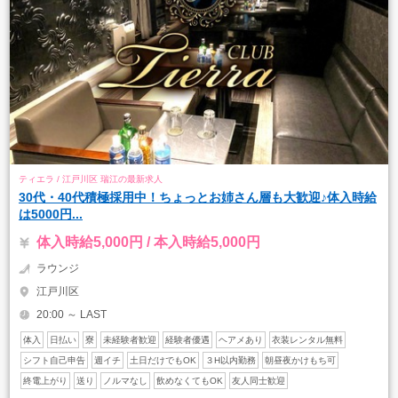
ティエラ / 江戸川区 瑞江の最新求人
30代・40代積極採用中！ちょっとお姉さん層も大歓迎♪体入時給
は5000円...
体入時給5,000円 / 本入時給5,000円
ラウンジ
江戸川区
20:00 ～ LAST
体入
日払い
寮
未経験者歓迎
経験者優遇
ヘアメあり
衣装レンタル無料
シフト自己申告
週イチ
土日だけでもOK
３H以内勤務
朝昼夜かけもち可
終電上がり
送り
ノルマなし
飲めなくてもOK
友人同士歓迎