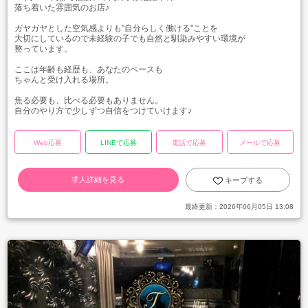
落ち着いた雰囲気のお店♪
ガヤガヤとした空気感よりも"自分らしく働ける"ことを
大切にしているので未経験の子でも自然と馴染みやすい環境が
整っています。
ここは年齢も経歴も、あなたのペースも
ちゃんと受け入れる場所。
焦る必要も、比べる必要もありません。
自分のやり方で少しずつ自信をつけていけます♪
Web応募
LINEで応募
電話で応募
メールで応募
求人詳細を見る
キープする
最終更新：
2026年06月05日 13:08