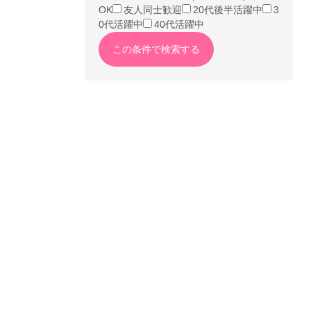
OK
友人同士歓迎
20代後半活躍中
3
0代活躍中
40代活躍中