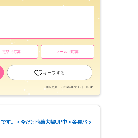
。
電話で応募
メールで応募
キープする
最終更新：
2026年07月02日 15:31
です。＜今だけ時給大幅UP中＞各種バッ