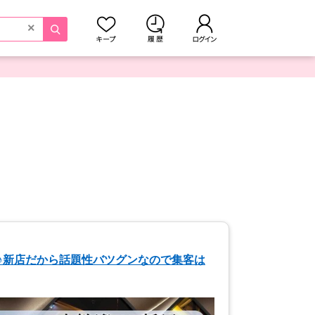
×
♪新店だから話題性バツグンなので集客は