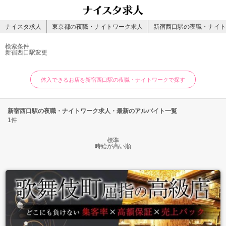
ナイスタ求人
東京都の夜職・ナイトワーク求人
新宿西口駅の夜職・ナイト
検索条件
新宿西口駅
変更
体入できるお店を新宿西口駅の夜職・ナイトワークで探す
新宿西口駅の夜職・ナイトワーク求人・最新のアルバイト一覧
1件
標準
時給が高い順