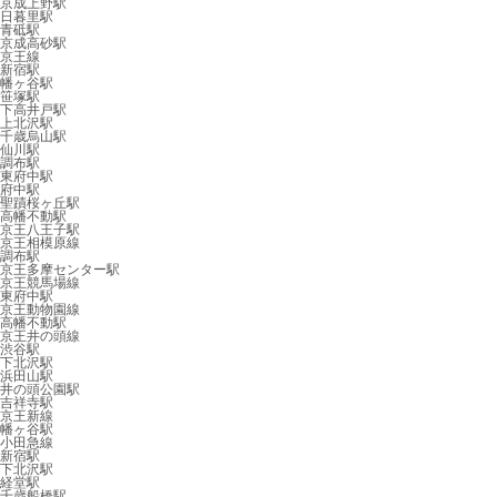
京成上野駅
日暮里駅
青砥駅
京成高砂駅
京王線
新宿駅
幡ヶ谷駅
笹塚駅
下高井戸駅
上北沢駅
千歳烏山駅
仙川駅
調布駅
東府中駅
府中駅
聖蹟桜ヶ丘駅
高幡不動駅
京王八王子駅
京王相模原線
調布駅
京王多摩センター駅
京王競馬場線
東府中駅
京王動物園線
高幡不動駅
京王井の頭線
渋谷駅
下北沢駅
浜田山駅
井の頭公園駅
吉祥寺駅
京王新線
幡ヶ谷駅
小田急線
新宿駅
下北沢駅
経堂駅
千歳船橋駅