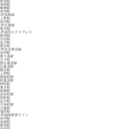
新宿駅
池袋駅
板橋駅
赤羽駅
JR高崎線
上野駅
赤羽駅
JR京葉線
東京駅
JR成田エクスプレス
新宿駅
渋谷駅
品川駅
東京駅
JR京浜東北線
赤羽駅
東十条駅
王子駅
西日暮里駅
日暮里駅
鶯谷駅
上野駅
御徒町駅
秋葉原駅
神田駅
東京駅
新橋駅
浜松町駅
田町駅
品川駅
大井町駅
大森駅
蒲田駅
JR湘南新宿ライン
赤羽駅
池袋駅
新宿駅
渋谷駅