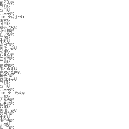
国分寺駅
立川駅
豊田駅
八王子駅
JR中央線(快速)
東京駅
神田駅
御茶ノ水駅
水道橋駅
四ツ谷駅
新宿駅
中野駅
高円寺駅
阿佐ケ谷駅
荻窪駅
西荻窪駅
吉祥寺駅
三鷹駅
武蔵境駅
東小金井駅
武蔵小金井駅
国分寺駅
西国分寺駅
立川駅
豊田駅
八王子駅
JR中央・総武線
三鷹駅
吉祥寺駅
西荻窪駅
荻窪駅
阿佐ケ谷駅
高円寺駅
中野駅
東中野駅
新宿駅
四ツ谷駅