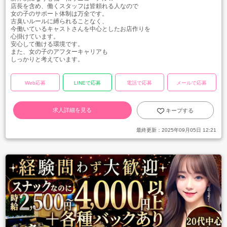
店長を含め、働くスタッフは皆頼れる人なので
女の子のサポート体制は万全です。
古臭いルールに縛られることなく、
今働いているキャストさんを中心としたお店作りを
心掛けています。
安心して働ける環境です。
また、女の子のアフターキャリアも
しっかりと考えています。
Web応募
LINEで応募
電話で応募
メールで応募
求人詳細を見る
キープする
最終更新：
2025年09月05日 12:21