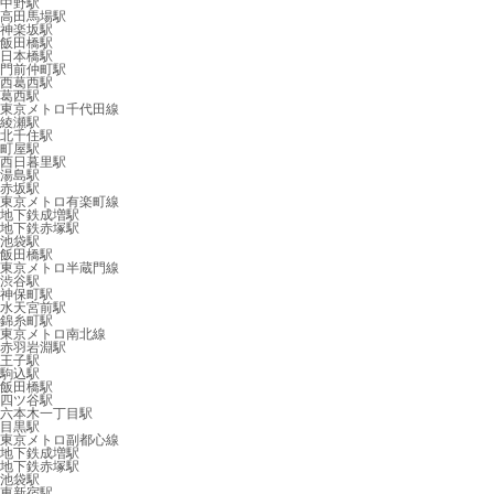
中野駅
高田馬場駅
神楽坂駅
飯田橋駅
日本橋駅
門前仲町駅
西葛西駅
葛西駅
東京メトロ千代田線
綾瀬駅
北千住駅
町屋駅
西日暮里駅
湯島駅
赤坂駅
東京メトロ有楽町線
地下鉄成増駅
地下鉄赤塚駅
池袋駅
飯田橋駅
東京メトロ半蔵門線
渋谷駅
神保町駅
水天宮前駅
錦糸町駅
東京メトロ南北線
赤羽岩淵駅
王子駅
駒込駅
飯田橋駅
四ツ谷駅
六本木一丁目駅
目黒駅
東京メトロ副都心線
地下鉄成増駅
地下鉄赤塚駅
池袋駅
東新宿駅