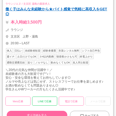
ラウンジエヌ / 文京区 湯島の最新求人
働く子はみんな未経験から★バイト感覚で気軽に高収入をGET
◎
本入時給3,500円
ラウンジ
文京区
上野・湯島
20:00～LAST
体入
日払い
未経験者歓迎
経験者優遇
衣装レンタル無料
シフト自己申告
週イチ
土日だけでもOK
３H以内勤務
朝昼夜かけもち可
終電上がり
通勤交通費支給
送り
ノルマなし
飲めなくてもOK
友人同士歓迎
＼20代の元気な仲間が活躍中！／
未経験者の方も大歓迎です(^^♪！
安心・安全な環境を整えてお待ちしています◎
ノルマや売上などは気にせず、ストレスフリーでお仕事を楽しめます♪
お酒が飲めなくても問題ありません◎
学生さんやWワーカーの方もたくさん活躍中です♪
Web応募
LINEで応募
電話で応募
メールで応募
求人詳細を見る
キープする