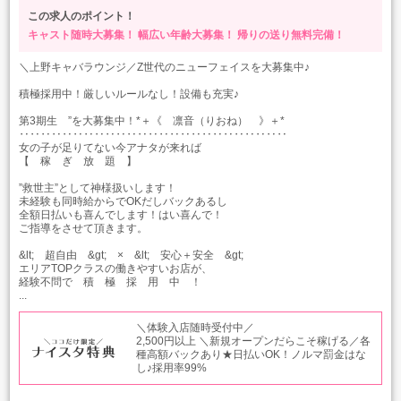
この求人のポイント！
キャスト随時大募集！
幅広い年齢大募集！
帰りの送り無料完備！
＼上野キャバラウンジ／Z世代のニューフェイスを大募集中♪
積極採用中！厳しいルールなし！設備も充実♪
第3期生 ”を大募集中！*＋《 凛音（りおね） 》＋*
‥‥‥‥‥‥‥‥‥‥‥‥‥‥‥‥‥‥‥‥‥‥‥‥‥
女の子が足りてない今アナタが来れば
【 稼 ぎ 放 題 】
”救世主”として神様扱いします！
未経験も同時給からでOKだしバックあるし
全額日払いも喜んでします！はい喜んで！
ご指導をさせて頂きます。
&lt; 超自由 &gt; × &lt; 安心＋安全 &gt;
エリアTOPクラスの働きやすいお店が、
経験不問で 積 極 採 用 中 ！
...
＼体験入店随時受付中／
2,500円以上 ＼新規オープンだらこそ稼げる／各
種高額バックあり★日払いOK！ノルマ罰金はな
し♪採用率99%