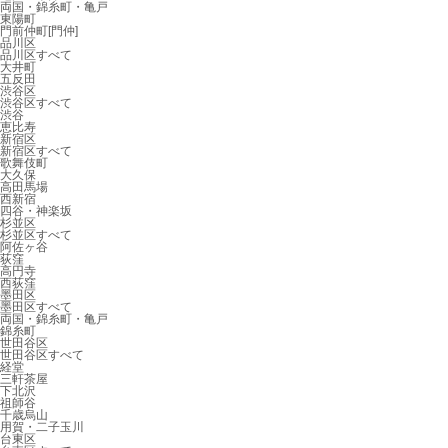
両国・錦糸町・亀戸
東陽町
門前仲町[門仲]
品川区
品川区すべて
大井町
五反田
渋谷区
渋谷区すべて
渋谷
恵比寿
新宿区
新宿区すべて
歌舞伎町
大久保
高田馬場
西新宿
四谷・神楽坂
杉並区
杉並区すべて
阿佐ヶ谷
荻窪
高円寺
西荻窪
墨田区
墨田区すべて
両国・錦糸町・亀戸
錦糸町
世田谷区
世田谷区すべて
経堂
三軒茶屋
下北沢
祖師谷
千歳烏山
用賀・二子玉川
台東区