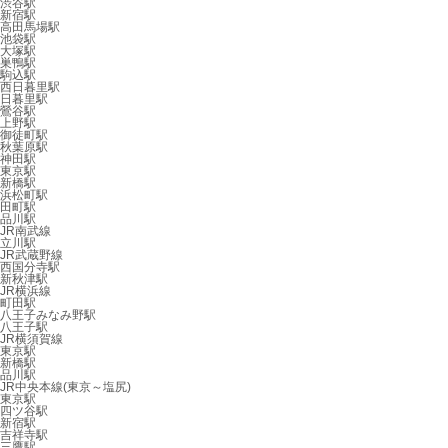
渋谷駅
新宿駅
高田馬場駅
池袋駅
大塚駅
巣鴨駅
駒込駅
西日暮里駅
日暮里駅
鶯谷駅
上野駅
御徒町駅
秋葉原駅
神田駅
東京駅
新橋駅
浜松町駅
田町駅
品川駅
JR南武線
立川駅
JR武蔵野線
西国分寺駅
新秋津駅
JR横浜線
町田駅
八王子みなみ野駅
八王子駅
JR横須賀線
東京駅
新橋駅
品川駅
JR中央本線(東京～塩尻)
東京駅
四ツ谷駅
新宿駅
吉祥寺駅
三鷹駅