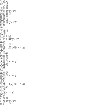
北千住
竹ノ塚
荒川区
荒川区すべて
西日暮里
日暮里
板橋区
板橋区すべて
板橋
大山
下赤塚
成増
江戸川区
江戸川区すべて
葛西
亀戸・平井
平井・新小岩・小岩
小岩
新小岩
西葛西
大田区
大田区すべて
大井町
大森
蒲田
葛飾区
葛飾区すべて
亀有
金町
平井・新小岩・小岩
新小岩
北区
北区すべて
赤羽
江東区
江東区すべて
亀戸・平井