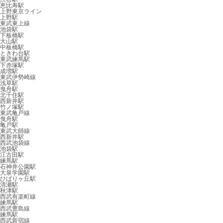
恵比寿駅
上野東京ライン
上野駅
東武東上線
池袋駅
下板橋駅
大山駅
中板橋駅
ときわ台駅
東武練馬駅
下赤塚駅
成増駅
東武伊勢崎線
浅草駅
曳舟駅
北千住駅
西新井駅
竹ノ塚駅
東武亀戸線
曳舟駅
亀戸駅
東武大師線
西新井駅
西武池袋線
池袋駅
江古田駅
練馬駅
石神井公園駅
大泉学園駅
ひばりヶ丘駅
清瀬駅
秋津駅
西武有楽町線
練馬駅
西武豊島線
練馬駅
西武新宿線