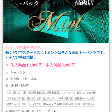
ミント / 文京区 湯島の最新求人
働くだけでステータスに！ミントはそんな高級キャバクラです。
＜今だけ時給大幅...
体入時給10,000円 / 本入時給8,000円
キャバクラ
文京区
上野・湯島
19:30～LAST
体入
日払い
寮
未経験者歓迎
経験者優遇
ヘアメあり
衣装レンタル無料
シフト自己申告
週イチ
土日だけでもOK
３H以内勤務
朝昼夜かけもち可
終電上がり
送り
ノルマなし
飲めなくてもOK
友人同士歓迎
新規開店
新体制になり心機一転リニューアル★