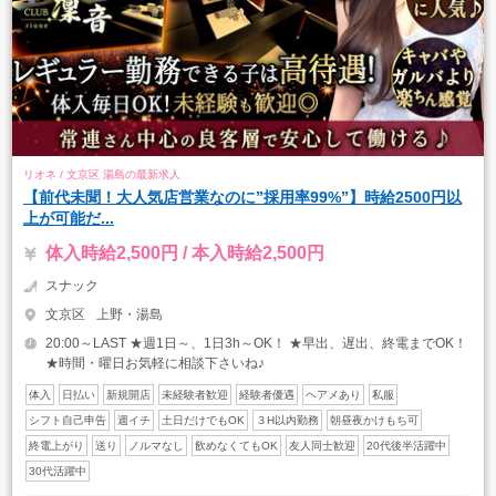
リオネ / 文京区 湯島の最新求人
【前代未聞！大人気店営業なのに”採用率99%”】時給2500円以
上が可能だ...
体入時給2,500円 / 本入時給2,500円
スナック
文京区
上野・湯島
20:00～LAST ★週1日～、1日3h～OK！ ★早出、遅出、終電までOK！
★時間・曜日お気軽に相談下さいね♪
体入
日払い
新規開店
未経験者歓迎
経験者優遇
ヘアメあり
私服
シフト自己申告
週イチ
土日だけでもOK
３H以内勤務
朝昼夜かけもち可
終電上がり
送り
ノルマなし
飲めなくてもOK
友人同士歓迎
20代後半活躍中
30代活躍中