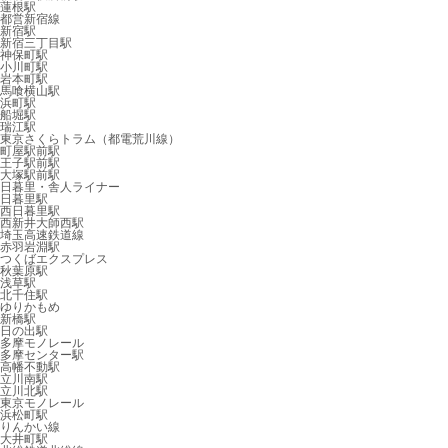
蓮根駅
都営新宿線
新宿駅
新宿三丁目駅
神保町駅
小川町駅
岩本町駅
馬喰横山駅
浜町駅
船堀駅
瑞江駅
東京さくらトラム（都電荒川線）
町屋駅前駅
王子駅前駅
大塚駅前駅
日暮里・舎人ライナー
日暮里駅
西日暮里駅
西新井大師西駅
埼玉高速鉄道線
赤羽岩淵駅
つくばエクスプレス
秋葉原駅
浅草駅
北千住駅
ゆりかもめ
新橋駅
日の出駅
多摩モノレール
多摩センター駅
高幡不動駅
立川南駅
立川北駅
東京モノレール
浜松町駅
りんかい線
大井町駅