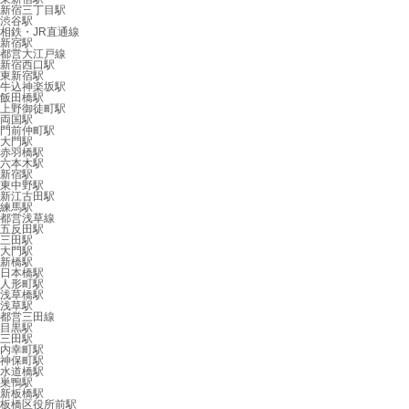
新宿三丁目駅
渋谷駅
相鉄・JR直通線
新宿駅
都営大江戸線
新宿西口駅
東新宿駅
牛込神楽坂駅
飯田橋駅
上野御徒町駅
両国駅
門前仲町駅
大門駅
赤羽橋駅
六本木駅
新宿駅
東中野駅
新江古田駅
練馬駅
都営浅草線
五反田駅
三田駅
大門駅
新橋駅
日本橋駅
人形町駅
浅草橋駅
浅草駅
都営三田線
目黒駅
三田駅
内幸町駅
神保町駅
水道橋駅
巣鴨駅
新板橋駅
板橋区役所前駅