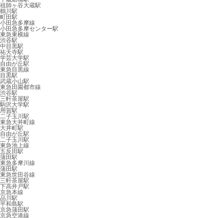
祖師ヶ谷大蔵駅
鶴川駅
町田駅
小田急多摩線
小田急多摩センター駅
東急東横線
渋谷駅
中目黒駅
祐天寺駅
学芸大学駅
自由が丘駅
東急目黒線
目黒駅
武蔵小山駅
東急田園都市線
渋谷駅
三軒茶屋駅
駒沢大学駅
用賀駅
二子玉川駅
東急大井町線
大井町駅
自由が丘駅
二子玉川駅
東急池上線
五反田駅
蒲田駅
東急多摩川線
蒲田駅
東急世田谷線
三軒茶屋駅
下高井戸駅
京急本線
品川駅
平和島駅
京急蒲田駅
京急空港線