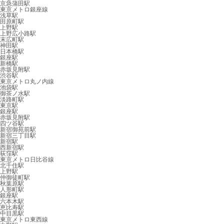
京急蒲田駅
東京メトロ銀座線
浅草駅
田原町駅
上野駅
上野広小路駅
末広町駅
神田駅
日本橋駅
銀座駅
新橋駅
赤坂見附駅
渋谷駅
東京メトロ丸ノ内線
池袋駅
御茶ノ水駅
淡路町駅
東京駅
銀座駅
赤坂見附駅
四ツ谷駅
新宿御苑前駅
新宿三丁目駅
新宿駅
西新宿駅
荻窪駅
東京メトロ日比谷線
北千住駅
上野駅
仲御徒町駅
秋葉原駅
人形町駅
銀座駅
六本木駅
恵比寿駅
中目黒駅
東京メトロ東西線