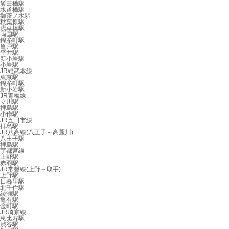
飯田橋駅
水道橋駅
御茶ノ水駅
秋葉原駅
浅草橋駅
両国駅
錦糸町駅
亀戸駅
平井駅
新小岩駅
小岩駅
JR総武本線
東京駅
錦糸町駅
新小岩駅
JR青梅線
立川駅
拝島駅
小作駅
JR五日市線
拝島駅
JR八高線(八王子～高麗川)
八王子駅
拝島駅
宇都宮線
上野駅
赤羽駅
JR常磐線(上野～取手)
上野駅
日暮里駅
北千住駅
綾瀬駅
亀有駅
金町駅
JR埼京線
恵比寿駅
渋谷駅