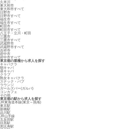
久米川
東大和市
東大和市すべて
日野市
日野市すべて
福生市
福生市すべて
町田市
町田市すべて
八王子・立川・町田
三鷹市
三鷹市すべて
武蔵野市
武蔵野市すべて
吉祥寺
府中市
府中市すべて
東京都の業種から求人を探す
キャバクラ
朝キャバ
昼キャバ
クラブ
熟女キャバクラ
スナック・パブ
ラウンジ
ガールズバー(ガルバ)
コンカフェ
その他
東京都の駅から求人を探す
JR東海道本線(東京～熱海)
東京駅
新橋駅
品川駅
JR山手線
五反田駅
目黒駅
恵比寿駅