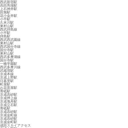
西武新宿駅
高田馬場駅
上石神井駅
田無駅
花小金井駅
小平駅
久米川駅
東村山駅
西武拝島線
小平駅
拝島駅
西武西武園線
東村山駅
西武国分寺線
国分寺駅
東村山駅
西武多摩湖線
国分寺駅
一橋学園駅
西武多摩川線
武蔵境駅
京成本線
京成上野駅
日暮里駅
町屋駅
お花茶屋駅
青砥駅
京成高砂駅
京成押上線
京成曳舟駅
京成立石駅
青砥駅
京成高砂駅
京成金町線
京成高砂駅
京成金町駅
成田スカイアクセス