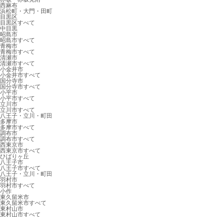
西麻布
浜松町・大門・田町
目黒区
目黒区すべて
中目黒
昭島市
昭島市すべて
青梅市
青梅市すべて
清瀬市
清瀬市すべて
小金井市
小金井市すべて
国分寺市
国分寺市すべて
小平市
小平市すべて
立川市
立川市すべて
八王子・立川・町田
多摩市
多摩市すべて
調布市
調布市すべて
西東京市
西東京市すべて
ひばりヶ丘
八王子市
八王子市すべて
八王子・立川・町田
羽村市
羽村市すべて
小作
東久留米市
東久留米市すべて
東村山市
東村山市すべて