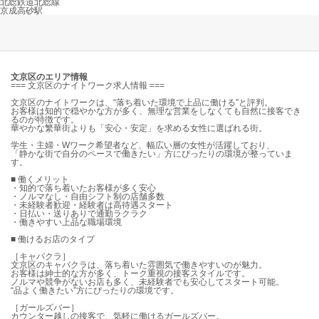
北総鉄道北総線
京成高砂駅
文京区のエリア情報
=== 文京区のナイトワーク求人情報 ===
文京区のナイトワークは、“落ち着いた環境で上品に働ける”と評判。
お客様は知的で穏やかな方が多く、無理な営業をしなくても自然に接客でき
るのが特徴です。
華やかな繁華街よりも「安心・安定」を求める女性に選ばれる街。
学生・主婦・Wワーク希望者など、幅広い層の女性が活躍しており、
「静かな街で自分のペースで働きたい」方にぴったりの環境が整っていま
す。
■ 働くメリット
・知的で落ち着いたお客様が多く安心
・ノルマなし・自由シフト制の店舗多数
・未経験者歓迎・経験者は高待遇スタート
・日払い・送りありで通勤ラクラク
・働きやすい上品な職場環境
■ 働けるお店のタイプ
［キャバクラ］
文京区のキャバクラは、落ち着いた雰囲気で働きやすいのが魅力。
お客様は紳士的な方が多く、トーク重視の接客スタイルです。
ノルマや競争がないお店も多く、未経験者でも安心してスタート可能。
“品よく働きたい”方にぴったりの環境です。
［ガールズバー］
カウンター越しの接客で、気軽に働けるガールズバー。