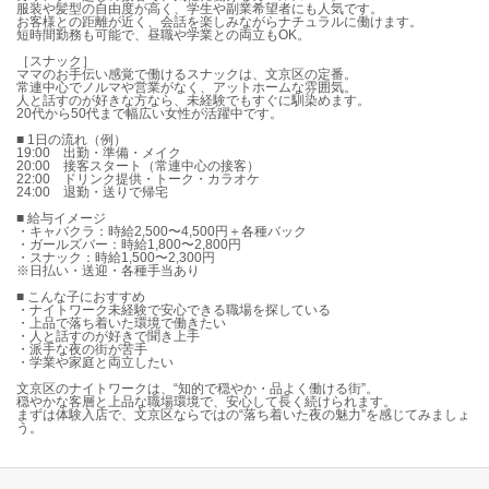
服装や髪型の自由度が高く、学生や副業希望者にも人気です。
お客様との距離が近く、会話を楽しみながらナチュラルに働けます。
短時間勤務も可能で、昼職や学業との両立もOK。
［スナック］
ママのお手伝い感覚で働けるスナックは、文京区の定番。
常連中心でノルマや営業がなく、アットホームな雰囲気。
人と話すのが好きな方なら、未経験でもすぐに馴染めます。
20代から50代まで幅広い女性が活躍中です。
■ 1日の流れ（例）
19:00 出勤・準備・メイク
20:00 接客スタート（常連中心の接客）
22:00 ドリンク提供・トーク・カラオケ
24:00 退勤・送りで帰宅
■ 給与イメージ
・キャバクラ：時給2,500〜4,500円＋各種バック
・ガールズバー：時給1,800〜2,800円
・スナック：時給1,500〜2,300円
※日払い・送迎・各種手当あり
■ こんな子におすすめ
・ナイトワーク未経験で安心できる職場を探している
・上品で落ち着いた環境で働きたい
・人と話すのが好きで聞き上手
・派手な夜の街が苦手
・学業や家庭と両立したい
文京区のナイトワークは、“知的で穏やか・品よく働ける街”。
穏やかな客層と上品な職場環境で、安心して長く続けられます。
まずは体験入店で、文京区ならではの“落ち着いた夜の魅力”を感じてみましょ
う。